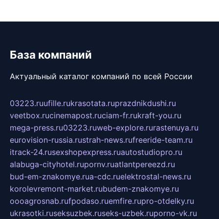
База компаний
Актуальный каталог компаний по всей России
03223.ru
ufille.ru
krasotata.ru
prazdnikdushi.ru
veetbox.ru
cinemapost.ru
ciam-fr.ru
kraft-you.ru
mega-press.ru
03223.ru
web-explore.ru
rastenuya.ru
eurovision-russia.ru
strah-news.ru
freeride-team.ru
itrack-24.ru
sexshopexpress.ru
autostudiopro.ru
alabuga-cityhotel.ru
pornv.ru
atlantpereezd.ru
bud-em-znakomye.ru
a-cdc.ru
elektrostal-news.ru
korolevremont-market.ru
budem-znakomye.ru
oooagrosnab.ru
fpodaso.ru
emfire.ru
pro-otdelky.ru
ukrasotki.ru
seksuzbek.ru
seks-uzbek.ru
porno-vk.ru