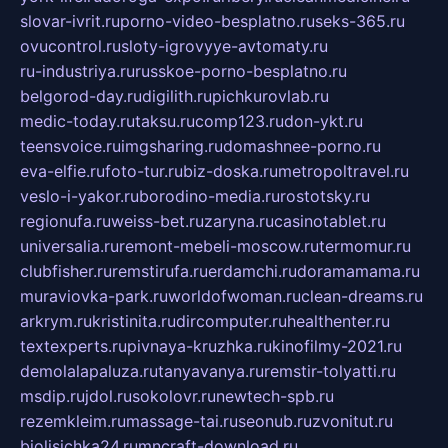
slovar-ivrit.ru
porno-video-besplatno.ru
seks-365.ru
ovucontrol.ru
sloty-igrovyye-avtomaty.ru
ru-industriya.ru
russkoe-porno-besplatno.ru
belgorod-day.ru
digilith.ru
pichkurovlab.ru
medic-today.ru
taksu.ru
comp123.ru
don-ykt.ru
teensvoice.ru
imgsharing.ru
domashnee-porno.ru
eva-elfie.ru
foto-tur.ru
biz-doska.ru
metropoltravel.ru
veslo-i-yakor.ru
borodino-media.ru
rostotsky.ru
regionufa.ru
weiss-bet.ru
zaryna.ru
casinotablet.ru
universalia.ru
remont-mebeli-moscow.ru
termomur.ru
clubfisher.ru
remstirufa.ru
erdamchi.ru
doramamama.ru
muraviovka-park.ru
worldofwoman.ru
clean-dreams.ru
arkrym.ru
kristinita.ru
dircomputer.ru
healthenter.ru
textexperts.ru
pivnaya-kruzhka.ru
kinofilmy-2021.ru
demolalapaluza.ru
tanyavanya.ru
remstir-tolyatti.ru
msdip.ru
jdol.ru
sokolovr.ru
newtech-spb.ru
rezemkleim.ru
massage-tai.ru
seonub.ru
zvonitut.ru
biolisichka24.ru
mncraft-download.ru