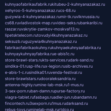
kuhnyaofabrikaufabrik.ru
kitubeu-2-kuhnyanazakaz.ru
xehyroo-5-kuhnyanazakaz.ru
cs-68.ru
guzywia-4-kuhnyanazakaz.ru
mir-tk.ru
vlknrussia.ru
cs68.ru
vladivostok-map.ru
video-seks.ru
bankaribi.ru
raszar.ru
vskrytie-zamkov-moskva113.ru
lipetsktelecom.ru
tovudyi4kuhnyanazakaz.ru
seksuzb.ru
guzywia4kuhnyanazakaz.ru
fabrikaofabrikaokuhny.ru
kuhnyaekuhnyaafabrika.ru
kuhnyaykuhnyayfabrika.ru
e-abis1c.ru
store-brawl-stars.ru
kts-services.ru
dark-sand.ru
sindika-01.ru
sp-life.ru
x-legion.ru
sib-archives.ru
e-abis-1-c.ru
sindika01.ru
venda-festival.ru
store-brawlstars.ru
dooraleksandria.ru
antenna-highly.ru
mine-lab-msk.ru
1-mus.ru
3-sex-porn.ru
ban-damn.ru
purse-factory.ru
viagra-tablet.ru
fasbags.ru
adler-jun.ru
bandamn.ru
fincontech.ru
3sexporn.ru
1mus.ru
darksand.ru
rebus-toys.ru
minelab-msk.ru
rtdco.ru