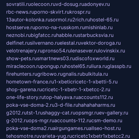
sovratili.ru
olecoon.ru
vd-dosug.ru
adonyev.ru
rbc-news.ru
porno-skvirt.ru
krospr.ru
13autor-kolonka.ru
sormol.ru
2rich.ru
hostel-65.ru
hostserve.ru
porno-na-russkom.ru
mishinlab.ru
neznobi.ru
bigfatcc.ru
habble.ru
starbucksvia.ru
delfinet.ru
silvernano.ru
elestal.ru
vektor-doroga.ru
velotrenajery.ru
pronso54.ru
lenasever.ru
lovinskix.ru
show-pets.ru
smartnews03.ru
discofoxworld.ru
miraclecoon.ru
pongup.ru
hostel65.ru
liura.ru
glasspb.ru
firehunters.ru
gribowo.ru
gnalis.ru
bulkitula.ru
hometown-france.ru
1-xbeticricetc-1-xbetti-5.ru
shop-garena.ru
cricetc-1-xbetr-1-xbetcc-2.ru
one-life-story.ru
top-halyava.ru
accounts112.ru
poka-vse-doma-2.ru
3-d-file.ru
hahahaharms.ru
g2012.ru
tst-1.ru
shaggy-cat.ru
opsmgr.ru
ev-gallery.ru
g-2012.ru
ops-mgr.ru
accounts-112.ru
csm-demo.ru
poka-vse-doma2.ru
airgungames.ru
allseo-host.ru
tehosmotre.ru
varieta-yug.ru
cricetc1xbetr1xbetcc2.ru