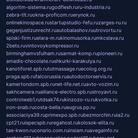
algoritm-sistema.ru
godflesh.ru
ru-industria.ru
zebra-tlt.ru
okna-proficom.ru
erynok.ru
onlinekinospace.ru
startupstudio-fefu.ru
zarges-ru.ru
gegenjustizunrecht.ru
autobalashov.ru
utrovortu.ru
spiski-firm.ru
elara-m.ru
kinomusorka.ru
mkcslava.ru
2bets.ru
vintovoykompressor.ru
birminghamvsfulham.ru
sarmat-komp.ru
pioneeri.ru
amadis-chocolate.ru
shkurki-karakulya.ru
kanotiforet.spb.ru
tutmassage.ru
ecolog.org.ru
praga.spb.ru
falcorussia.ru
autodoctorservis.ru
kamertondom.spb.ru
net-life.net.ru
avto-vozim.ru
sakhcamera.ru
alliance-electro.spb.ru
stroyavt.ru
controlweb1.ru
tdsak74.ru
kinzozo-ru.ru
kvotka.ru
iron-snab.ru
costa-bella.ru
eugrus.pp.ru
associaciya39.ru
primexpo.spb.ru
bezmorchin.ru
ia2.ru
cpt21.ru
ispecspb.ru
regahost.ru
kolosok-elita.ru
tae-kwon.ru
consrio.com.ru
insiam.ru
avegainfo.ru
archery161.ru
bigencyclica.ru
vlast16.ru
korru.net