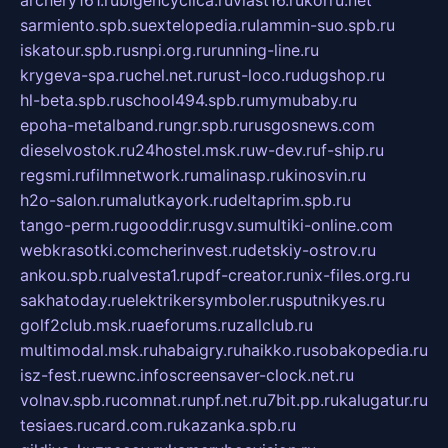
sarmiento.spb.su
extelopedia.ru
lammin-suo.spb.ru
iskatour.spb.ru
snpi.org.ru
running-line.ru
krygeva-spa.ru
chel.net.ru
rust-loco.ru
dugshop.ru
hl-beta.spb.ru
school494.spb.ru
mymubaby.ru
epoha-metalband.ru
ngr.spb.ru
rusgosnews.com
dieselvostok.ru
24hostel.msk.ru
w-dev.ru
f-ship.ru
regsmi.ru
filmnetwork.ru
malinasp.ru
kinosvin.ru
h2o-salon.ru
malutkayork.ru
deltaprim.spb.ru
tango-perm.ru
gooddir.ru
sgv.su
multiki-online.com
webkrasotki.com
cherinvest.ru
detskiy-ostrov.ru
ankou.spb.ru
alvesta1.ru
pdf-creator.ru
nix-files.org.ru
sakhatoday.ru
elektrikersymboler.ru
sputnikyes.ru
golf2club.msk.ru
aeforums.ru
zallclub.ru
multimodal.msk.ru
habaigry.ru
haikko.ru
sobakopedia.ru
isz-fest.ru
ewnc.info
screensaver-clock.net.ru
volnav.spb.ru
comnat.ru
npf.net.ru
7bit.pp.ru
kalugatur.ru
tesiaes.ru
card.com.ru
kazanka.spb.ru