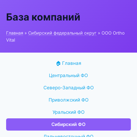
База компаний
Главная
»
Сибирский федеральный округ
» ООО Ortho
Vital
🏠 Главная
Центральный ФО
Северо-Западный ФО
Приволжский ФО
Уральский ФО
Сибирский ФО
Дальневосточный ФО