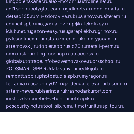
kingbolenskaner.ru
alex-motor.ru
astroline.net.ru
act1.spb.ru
polyglot.com.ru
gidlipetsk.ru
ooo-driada.ru
detsad125.ru
mir-zdoroviya.ru
bruslanovo.ru
siterem.ru
council.spb.ru
лодкипатриот.рф
kafekolizey.ru
iclub.net.ru
gazon-easy.ru
sugarepilekb.ru
grinox.ru
pylesostineco.ru
msts-ozarenie.ru
kameryjooan.ru
artemovskij.ru
dopler.spb.ru
aid70.ru
metall-perm.ru
ndm.msk.ru
ratingzooshop.ru
apiaccess.ru
globalautotrade.info
bezverhovskoe.ru
drsschool.ru
ZOOSMART.SPB.RU
dalakony.ru
medikijob.ru
remontt.spb.ru
photostudia.spb.ru
myragon.ru
terramia.ru
academy62.ru
gardengallereya.ru
rti.com.ru
artem-news.ru
biserinca.ru
krasnodarkurort.com
imshowtv.ru
mebel-v-tule.ru
mobtopik.ru
pcsecurity.net.ru
tool-sib.ru
multimetrunit.ru
sp-tour.ru
fan-cs.ru
santeh-russia.ru
symbian9.net.ru
DSHAIR.RU
tmmotors.spb.ru
xjocuricopii.com
musavtomat.msk.ru
obustrojdom.ru
sovetcik.ru
ybaranovskaya.ru