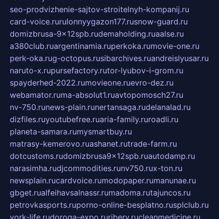
seo-prodvizhenie-sajtov-stroitelnyh-kompanij.ru
card-voice.ru
rulonnyygazon177.ru
snow-guard.ru
domizbrusa-9x12spb.ru
demaholding.ru
aalse.ru
a380club.ru
argentinamia.ru
perkoka.ru
movie-one.ru
perk-oka.ru
g-octopus.ru
sibarchives.ru
andreislyusar.ru
naruto-x.ru
pursefactory.ru
tor-lyubov-i-grom.ru
spayderhed-2022.ru
movieone.ru
evro-dez.ru
webamator.ru
ma-absolut1.ru
avtopomosch27.ru
nv-750.ru
news-plain.ru
nertansaga.ru
delanalad.ru
dizfiles.ru
youtubefree.ru
aria-family.ru
roadli.ru
planeta-samara.ru
mysmartbuy.ru
matrasy-kemerovo.ru
ashanet.ru
trade-farm.ru
dotcustoms.ru
domizbrusa9x12spb.ru
autodamp.ru
narasimha.ru
djcommodities.ru
nv750.ru
x-ton.ru
newsplain.ru
cardvoice.ru
modopaper.ru
manunae.ru
gbget.ru
alfeihavsalnassr.ru
madoma.ru
tajuncos.ru
petrovkasports.ru
porno-online-besplatno.ru
splclub.ru
york-life.ru
doroga-expo.ru
ribery.ru
cleanmedicine.ru