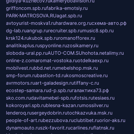
gildiya-kuznecov.ru
kameryboavision.ru
griffoncom.spb.ru
fabrika-emotsiy.ru
PARK-MATROSOVA.RU
agat.spb.ru
avtoyurist-moskva1.ru
hardware.org.ru
схема-авто.рф
dg-lab.ru
angrup.ru
recruiter.spb.ru
music8.spb.ru
krsk124.ru
kubok.spb.ru
romanofforex.ru
analitikaplus.ru
spyonline.ru
zosikamery.ru
sloboda-ural.pp.ru
AUTO-COM.SU
hohota.net
alimy.ru
online-z.com
aromat-vostoka.ru
otdelkaexp.ru
mobilvest.ru
bbd.net.ru
mebelshop.msk.ru
smp-forum.ru
bastion-td.ru
kosmoscreative.ru
avrmotors.ru
art-galadesign.ru
tiffany-c.ru
ecostep-samara.ru
d-p.spb.ru
галактика73.рф
sko.com.ru
davitamebel-spb.ru
fotsis.ru
tesiaes.ru
kokoroyari.spb.ru
blesna-kazan.ru
mossilver.ru
lenderoq.ru
sergeydobrin.ru
tochkazvuka.msk.ru
people-of-art.ru
bezzubova.ru
clubtibet.ru
orior-aks.ru
dynamoauto.ru
szk-favorit.ru
carlines.ru
flatnsk.ru