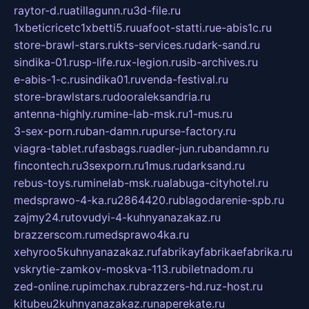
raytor-d.ru
atillagunn.ru
3d-file.ru
1xbeticricetc1xbetti5.ru
uafoot-statti.ru
e-abis1c.ru
store-brawl-stars.ru
kts-services.ru
dark-sand.ru
sindika-01.ru
sp-life.ru
x-legion.ru
sib-archives.ru
e-abis-1-c.ru
sindika01.ru
venda-festival.ru
store-brawlstars.ru
dooraleksandria.ru
antenna-highly.ru
mine-lab-msk.ru
1-mus.ru
3-sex-porn.ru
ban-damn.ru
purse-factory.ru
viagra-tablet.ru
fasbags.ru
adler-jun.ru
bandamn.ru
fincontech.ru
3sexporn.ru
1mus.ru
darksand.ru
rebus-toys.ru
minelab-msk.ru
alabuga-cityhotel.ru
medsprawo-4-ka.ru
2864420.ru
blagodarenie-spb.ru
zajmy24.ru
tovudyi-4-kuhnyanazakaz.ru
brazzerscom.ru
medsprawo4ka.ru
xehyroo5kuhnyanazakaz.ru
fabrikayfabrikaefabrika.ru
vskrytie-zamkov-moskva-113.ru
biletnadom.ru
zed-online.ru
pimchax.ru
brazzers-hd.ru
z-host.ru
kitubeu2kuhnyanazakaz.ru
naperekate.ru