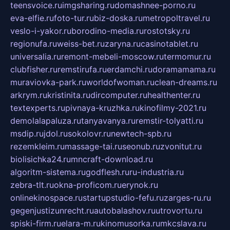
teensvoice.ru
imgsharing.ru
domashnee-porno.ru
eva-elfie.ru
foto-tur.ru
biz-doska.ru
metropoltravel.ru
veslo-i-yakor.ru
borodino-media.ru
rostotsky.ru
regionufa.ru
weiss-bet.ru
zaryna.ru
casinotablet.ru
universalia.ru
remont-mebeli-moscow.ru
termomur.ru
clubfisher.ru
remstirufa.ru
erdamchi.ru
doramamama.ru
muraviovka-park.ru
worldofwoman.ru
clean-dreams.ru
arkrym.ru
kristinita.ru
dircomputer.ru
healthenter.ru
textexperts.ru
pivnaya-kruzhka.ru
kinofilmy-2021.ru
demolalapaluza.ru
tanyavanya.ru
remstir-tolyatti.ru
msdip.ru
jdol.ru
sokolovr.ru
newtech-spb.ru
rezemkleim.ru
massage-tai.ru
seonub.ru
zvonitut.ru
biolisichka24.ru
mncraft-download.ru
algoritm-sistema.ru
godflesh.ru
ru-industria.ru
zebra-tlt.ru
okna-proficom.ru
erynok.ru
onlinekinospace.ru
startupstudio-fefu.ru
zarges-ru.ru
gegenjustizunrecht.ru
autobalashov.ru
utrovortu.ru
spiski-firm.ru
elara-m.ru
kinomusorka.ru
mkcslava.ru