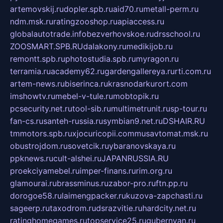
artemovskij.ru
dopler.spb.ru
aid70.ru
metall-perm.ru
ndm.msk.ru
ratingzooshop.ru
apiaccess.ru
globalautotrade.info
bezverhovskoe.ru
drsschool.ru
ZOOSMART.SPB.RU
dalakony.ru
medikijob.ru
remontt.spb.ru
photostudia.spb.ru
myragon.ru
terramia.ru
academy62.ru
gardengallereya.ru
rti.com.ru
artem-news.ru
biserinca.ru
krasnodarkurort.com
imshowtv.ru
mebel-v-tule.ru
mobtopik.ru
pcsecurity.net.ru
tool-sib.ru
multimetrunit.ru
sp-tour.ru
fan-cs.ru
santeh-russia.ru
symbian9.net.ru
DSHAIR.RU
tmmotors.spb.ru
xjocuricopii.com
musavtomat.msk.ru
obustrojdom.ru
sovetcik.ru
ybaranovskaya.ru
ppknews.ru
cult-alshei.ru
JAPANRUSSIA.RU
proekciyamebel.ru
imper-finans.ru
rim.org.ru
glamourai.ru
brassminus.ru
zabor-pro.ru
ftn.pp.ru
dorogoe58.ru
laimengpacker.ru
kuzova-zapchasti.ru
sageerp.ru
taxodrom.ru
dsrazvitie.ru
hardcity.net.ru
ratinghomegames.ru
topservice25.ru
gubernyan.ru