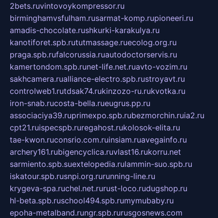
2bets.ru
vintovoykompressor.ru
birminghamvsfulham.ru
sarmat-komp.ru
pioneeri.ru
amadis-chocolate.ru
shkurki-karakulya.ru
kanotiforet.spb.ru
tutmassage.ru
ecolog.org.ru
praga.spb.ru
falcorussia.ru
autodoctorservis.ru
kamertondom.spb.ru
net-life.net.ru
avto-vozim.ru
sakhcamera.ru
alliance-electro.spb.ru
stroyavt.ru
controlweb1.ru
tdsak74.ru
kinzozo-ru.ru
kvotka.ru
iron-snab.ru
costa-bella.ru
eugrus.pp.ru
associaciya39.ru
primexpo.spb.ru
bezmorchin.ru
ia2.ru
cpt21.ru
ispecspb.ru
regahost.ru
kolosok-elita.ru
tae-kwon.ru
consrio.com.ru
insiam.ru
avegainfo.ru
archery161.ru
bigencyclica.ru
vlast16.ru
korru.net
sarmiento.spb.su
extelopedia.ru
lammin-suo.spb.ru
iskatour.spb.ru
snpi.org.ru
running-line.ru
krygeva-spa.ru
chel.net.ru
rust-loco.ru
dugshop.ru
hl-beta.spb.ru
school494.spb.ru
mymubaby.ru
epoha-metalband.ru
ngr.spb.ru
rusgosnews.com