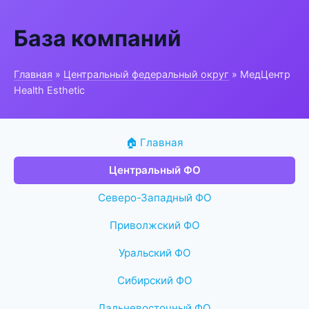
База компаний
Главная
»
Центральный федеральный округ
» МедЦентр
Health Esthetic
🏠 Главная
Центральный ФО
Северо-Западный ФО
Приволжский ФО
Уральский ФО
Сибирский ФО
Дальневосточный ФО