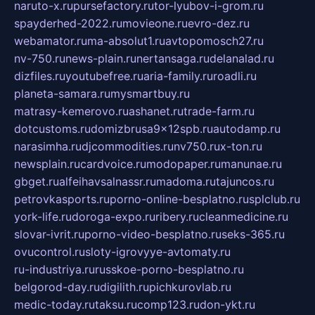
naruto-x.ru
pursefactory.ru
tor-lyubov-i-grom.ru
spayderhed-2022.ru
movieone.ru
evro-dez.ru
webamator.ru
ma-absolut1.ru
avtopomosch27.ru
nv-750.ru
news-plain.ru
nertansaga.ru
delanalad.ru
dizfiles.ru
youtubefree.ru
aria-family.ru
roadli.ru
planeta-samara.ru
mysmartbuy.ru
matrasy-kemerovo.ru
ashanet.ru
trade-farm.ru
dotcustoms.ru
domizbrusa9x12spb.ru
autodamp.ru
narasimha.ru
djcommodities.ru
nv750.ru
x-ton.ru
newsplain.ru
cardvoice.ru
modopaper.ru
manunae.ru
gbget.ru
alfeihavsalnassr.ru
madoma.ru
tajuncos.ru
petrovkasports.ru
porno-online-besplatno.ru
splclub.ru
york-life.ru
doroga-expo.ru
ribery.ru
cleanmedicine.ru
slovar-ivrit.ru
porno-video-besplatno.ru
seks-365.ru
ovucontrol.ru
sloty-igrovyye-avtomaty.ru
ru-industriya.ru
russkoe-porno-besplatno.ru
belgorod-day.ru
digilith.ru
pichkurovlab.ru
medic-today.ru
taksu.ru
comp123.ru
don-ykt.ru