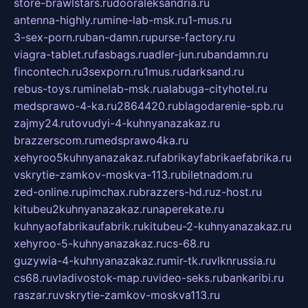
store-brawlstars.ru
dooraleksandria.ru
antenna-highly.ru
mine-lab-msk.ru
1-mus.ru
3-sex-porn.ru
ban-damn.ru
purse-factory.ru
viagra-tablet.ru
fasbags.ru
adler-jun.ru
bandamn.ru
fincontech.ru
3sexporn.ru
1mus.ru
darksand.ru
rebus-toys.ru
minelab-msk.ru
alabuga-cityhotel.ru
medsprawo-4-ka.ru
2864420.ru
blagodarenie-spb.ru
zajmy24.ru
tovudyi-4-kuhnyanazakaz.ru
brazzerscom.ru
medsprawo4ka.ru
xehyroo5kuhnyanazakaz.ru
fabrikayfabrikaefabrika.ru
vskrytie-zamkov-moskva-113.ru
biletnadom.ru
zed-online.ru
pimchax.ru
brazzers-hd.ru
z-host.ru
kitubeu2kuhnyanazakaz.ru
naperekate.ru
kuhnyaofabrikaufabrik.ru
kitubeu-2-kuhnyanazakaz.ru
xehyroo-5-kuhnyanazakaz.ru
cs-68.ru
guzywia-4-kuhnyanazakaz.ru
mir-tk.ru
vlknrussia.ru
cs68.ru
vladivostok-map.ru
video-seks.ru
bankaribi.ru
raszar.ru
vskrytie-zamkov-moskva113.ru