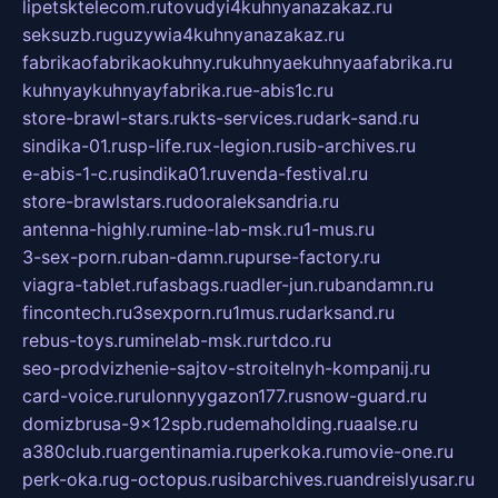
lipetsktelecom.ru
tovudyi4kuhnyanazakaz.ru
seksuzb.ru
guzywia4kuhnyanazakaz.ru
fabrikaofabrikaokuhny.ru
kuhnyaekuhnyaafabrika.ru
kuhnyaykuhnyayfabrika.ru
e-abis1c.ru
store-brawl-stars.ru
kts-services.ru
dark-sand.ru
sindika-01.ru
sp-life.ru
x-legion.ru
sib-archives.ru
e-abis-1-c.ru
sindika01.ru
venda-festival.ru
store-brawlstars.ru
dooraleksandria.ru
antenna-highly.ru
mine-lab-msk.ru
1-mus.ru
3-sex-porn.ru
ban-damn.ru
purse-factory.ru
viagra-tablet.ru
fasbags.ru
adler-jun.ru
bandamn.ru
fincontech.ru
3sexporn.ru
1mus.ru
darksand.ru
rebus-toys.ru
minelab-msk.ru
rtdco.ru
seo-prodvizhenie-sajtov-stroitelnyh-kompanij.ru
card-voice.ru
rulonnyygazon177.ru
snow-guard.ru
domizbrusa-9x12spb.ru
demaholding.ru
aalse.ru
a380club.ru
argentinamia.ru
perkoka.ru
movie-one.ru
perk-oka.ru
g-octopus.ru
sibarchives.ru
andreislyusar.ru