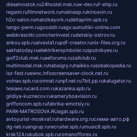
dieselvostok.ru
24hostel.msk.ru
w-dev.ru
f-ship.ru
regsmi.ru
filmnetwork.ru
malinasp.ru
kinosvin.ru
h2o-salon.ru
malutkayork.ru
deltaprim.spb.ru
tango-perm.ru
gooddir.ru
sgv.su
multiki-online.com
webkrasotki.com
cherinvest.ru
detskiy-ostrov.ru
ankou.spb.ru
alvesta1.ru
pdf-creator.ru
nix-files.org.ru
sakhatoday.ru
elektrikersymboler.ru
sputnikyes.ru
golf2club.msk.ru
aeforums.ru
zallclub.ru
multimodal.msk.ru
habaigry.ru
haikko.ru
sobakopedia.ru
isz-fest.ru
ewnc.info
screensaver-clock.net.ru
volnav.spb.ru
comnat.ru
npf.net.ru
7bit.pp.ru
kalugatur.ru
tesiaes.ru
card.com.ru
kazanka.spb.ru
gildiya-kuznecov.ru
kameryboavision.ru
griffoncom.spb.ru
fabrika-emotsiy.ru
PARK-MATROSOVA.RU
agat.spb.ru
avtoyurist-moskva1.ru
hardware.org.ru
схема-авто.рф
dg-lab.ru
angrup.ru
recruiter.spb.ru
music8.spb.ru
krsk124.ru
kubok.spb.ru
romanofforex.ru