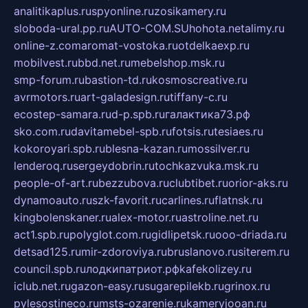
analitikaplus.ru
spyonline.ru
zosikamery.ru
sloboda-ural.pp.ru
AUTO-COM.SU
hohota.net
alimy.ru
online-z.com
aromat-vostoka.ru
otdelkaexp.ru
mobilvest.ru
bbd.net.ru
mebelshop.msk.ru
smp-forum.ru
bastion-td.ru
kosmoscreative.ru
avrmotors.ru
art-galadesign.ru
tiffany-c.ru
ecostep-samara.ru
d-p.spb.ru
галактика73.рф
sko.com.ru
davitamebel-spb.ru
fotsis.ru
tesiaes.ru
kokoroyari.spb.ru
blesna-kazan.ru
mossilver.ru
lenderoq.ru
sergeydobrin.ru
tochkazvuka.msk.ru
people-of-art.ru
bezzubova.ru
clubtibet.ru
orior-aks.ru
dynamoauto.ru
szk-favorit.ru
carlines.ru
flatnsk.ru
kingbolenskaner.ru
alex-motor.ru
astroline.net.ru
act1.spb.ru
polyglot.com.ru
gidlipetsk.ru
ooo-driada.ru
detsad125.ru
mir-zdoroviya.ru
bruslanovo.ru
siterem.ru
council.spb.ru
лодкипатриот.рф
kafekolizey.ru
iclub.net.ru
gazon-easy.ru
sugarepilekb.ru
grinox.ru
pylesostineco.ru
msts-ozarenie.ru
kameryjooan.ru