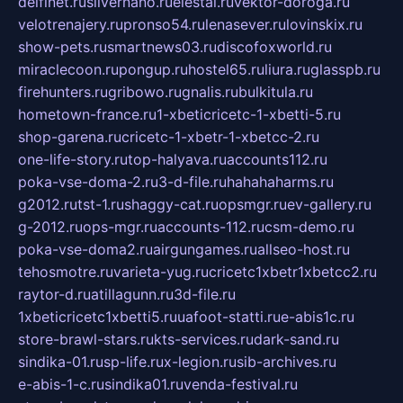
delfinet.ru
silvernano.ru
elestal.ru
vektor-doroga.ru
velotrenajery.ru
pronso54.ru
lenasever.ru
lovinskix.ru
show-pets.ru
smartnews03.ru
discofoxworld.ru
miraclecoon.ru
pongup.ru
hostel65.ru
liura.ru
glasspb.ru
firehunters.ru
gribowo.ru
gnalis.ru
bulkitula.ru
hometown-france.ru
1-xbeticricetc-1-xbetti-5.ru
shop-garena.ru
cricetc-1-xbetr-1-xbetcc-2.ru
one-life-story.ru
top-halyava.ru
accounts112.ru
poka-vse-doma-2.ru
3-d-file.ru
hahahaharms.ru
g2012.ru
tst-1.ru
shaggy-cat.ru
opsmgr.ru
ev-gallery.ru
g-2012.ru
ops-mgr.ru
accounts-112.ru
csm-demo.ru
poka-vse-doma2.ru
airgungames.ru
allseo-host.ru
tehosmotre.ru
varieta-yug.ru
cricetc1xbetr1xbetcc2.ru
raytor-d.ru
atillagunn.ru
3d-file.ru
1xbeticricetc1xbetti5.ru
uafoot-statti.ru
e-abis1c.ru
store-brawl-stars.ru
kts-services.ru
dark-sand.ru
sindika-01.ru
sp-life.ru
x-legion.ru
sib-archives.ru
e-abis-1-c.ru
sindika01.ru
venda-festival.ru