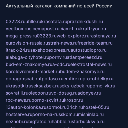
Актуальный каталог компаний по всей России
03223.ru
ufille.ru
krasotata.ru
prazdnikdushi.ru
veetbox.ru
cinemapost.ru
ciam-fr.ru
kraft-you.ru
mega-press.ru
03223.ru
web-explore.ru
rastenuya.ru
eurovision-russia.ru
strah-news.ru
freeride-team.ru
itrack-24.ru
sexshopexpress.ru
autostudiopro.ru
alabuga-cityhotel.ru
pornv.ru
atlantpereezd.ru
bud-em-znakomye.ru
a-cdc.ru
elektrostal-news.ru
korolevremont-market.ru
budem-znakomye.ru
oooagrosnab.ru
fpodaso.ru
emfire.ru
pro-otdelky.ru
ukrasotki.ru
seksuzbek.ru
seks-uzbek.ru
porno-vk.ru
sovratili.ru
olecoon.ru
vd-dosug.ru
adonyev.ru
rbc-news.ru
porno-skvirt.ru
krospr.ru
13autor-kolonka.ru
sormol.ru
2rich.ru
hostel-65.ru
hostserve.ru
porno-na-russkom.ru
mishinlab.ru
neznobi.ru
bigfatcc.ru
habble.ru
starbucksvia.ru