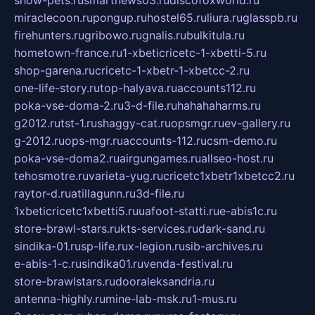
show-pets.ru
smartnews03.ru
discofoxworld.ru
miraclecoon.ru
pongup.ru
hostel65.ru
liura.ru
glasspb.ru
firehunters.ru
gribowo.ru
gnalis.ru
bulkitula.ru
hometown-france.ru
1-xbeticricetc-1-xbetti-5.ru
shop-garena.ru
cricetc-1-xbetr-1-xbetcc-2.ru
one-life-story.ru
top-halyava.ru
accounts112.ru
poka-vse-doma-2.ru
3-d-file.ru
hahahaharms.ru
g2012.ru
tst-1.ru
shaggy-cat.ru
opsmgr.ru
ev-gallery.ru
g-2012.ru
ops-mgr.ru
accounts-112.ru
csm-demo.ru
poka-vse-doma2.ru
airgungames.ru
allseo-host.ru
tehosmotre.ru
varieta-yug.ru
cricetc1xbetr1xbetcc2.ru
raytor-d.ru
atillagunn.ru
3d-file.ru
1xbeticricetc1xbetti5.ru
uafoot-statti.ru
e-abis1c.ru
store-brawl-stars.ru
kts-services.ru
dark-sand.ru
sindika-01.ru
sp-life.ru
x-legion.ru
sib-archives.ru
e-abis-1-c.ru
sindika01.ru
venda-festival.ru
store-brawlstars.ru
dooraleksandria.ru
antenna-highly.ru
mine-lab-msk.ru
1-mus.ru