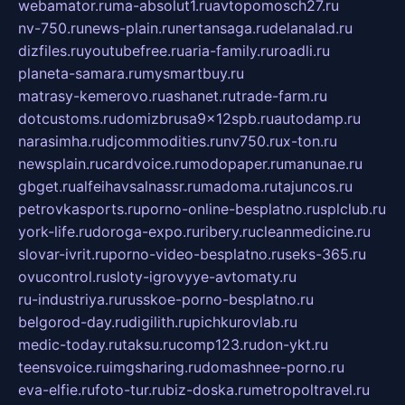
webamator.ru
ma-absolut1.ru
avtopomosch27.ru
nv-750.ru
news-plain.ru
nertansaga.ru
delanalad.ru
dizfiles.ru
youtubefree.ru
aria-family.ru
roadli.ru
planeta-samara.ru
mysmartbuy.ru
matrasy-kemerovo.ru
ashanet.ru
trade-farm.ru
dotcustoms.ru
domizbrusa9x12spb.ru
autodamp.ru
narasimha.ru
djcommodities.ru
nv750.ru
x-ton.ru
newsplain.ru
cardvoice.ru
modopaper.ru
manunae.ru
gbget.ru
alfeihavsalnassr.ru
madoma.ru
tajuncos.ru
petrovkasports.ru
porno-online-besplatno.ru
splclub.ru
york-life.ru
doroga-expo.ru
ribery.ru
cleanmedicine.ru
slovar-ivrit.ru
porno-video-besplatno.ru
seks-365.ru
ovucontrol.ru
sloty-igrovyye-avtomaty.ru
ru-industriya.ru
russkoe-porno-besplatno.ru
belgorod-day.ru
digilith.ru
pichkurovlab.ru
medic-today.ru
taksu.ru
comp123.ru
don-ykt.ru
teensvoice.ru
imgsharing.ru
domashnee-porno.ru
eva-elfie.ru
foto-tur.ru
biz-doska.ru
metropoltravel.ru