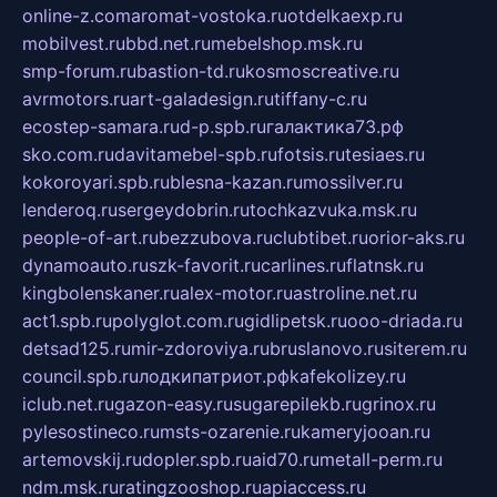
online-z.com
aromat-vostoka.ru
otdelkaexp.ru
mobilvest.ru
bbd.net.ru
mebelshop.msk.ru
smp-forum.ru
bastion-td.ru
kosmoscreative.ru
avrmotors.ru
art-galadesign.ru
tiffany-c.ru
ecostep-samara.ru
d-p.spb.ru
галактика73.рф
sko.com.ru
davitamebel-spb.ru
fotsis.ru
tesiaes.ru
kokoroyari.spb.ru
blesna-kazan.ru
mossilver.ru
lenderoq.ru
sergeydobrin.ru
tochkazvuka.msk.ru
people-of-art.ru
bezzubova.ru
clubtibet.ru
orior-aks.ru
dynamoauto.ru
szk-favorit.ru
carlines.ru
flatnsk.ru
kingbolenskaner.ru
alex-motor.ru
astroline.net.ru
act1.spb.ru
polyglot.com.ru
gidlipetsk.ru
ooo-driada.ru
detsad125.ru
mir-zdoroviya.ru
bruslanovo.ru
siterem.ru
council.spb.ru
лодкипатриот.рф
kafekolizey.ru
iclub.net.ru
gazon-easy.ru
sugarepilekb.ru
grinox.ru
pylesostineco.ru
msts-ozarenie.ru
kameryjooan.ru
artemovskij.ru
dopler.spb.ru
aid70.ru
metall-perm.ru
ndm.msk.ru
ratingzooshop.ru
apiaccess.ru