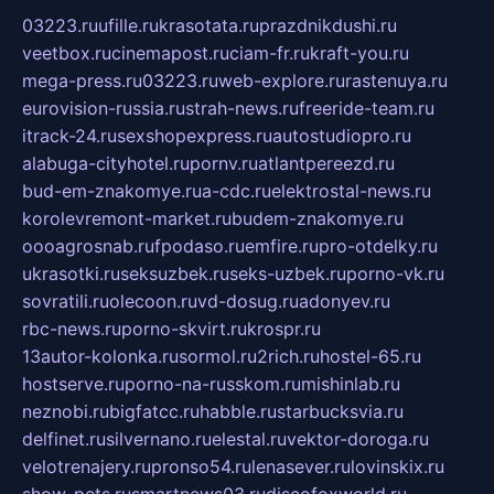
03223.ru
ufille.ru
krasotata.ru
prazdnikdushi.ru
veetbox.ru
cinemapost.ru
ciam-fr.ru
kraft-you.ru
mega-press.ru
03223.ru
web-explore.ru
rastenuya.ru
eurovision-russia.ru
strah-news.ru
freeride-team.ru
itrack-24.ru
sexshopexpress.ru
autostudiopro.ru
alabuga-cityhotel.ru
pornv.ru
atlantpereezd.ru
bud-em-znakomye.ru
a-cdc.ru
elektrostal-news.ru
korolevremont-market.ru
budem-znakomye.ru
oooagrosnab.ru
fpodaso.ru
emfire.ru
pro-otdelky.ru
ukrasotki.ru
seksuzbek.ru
seks-uzbek.ru
porno-vk.ru
sovratili.ru
olecoon.ru
vd-dosug.ru
adonyev.ru
rbc-news.ru
porno-skvirt.ru
krospr.ru
13autor-kolonka.ru
sormol.ru
2rich.ru
hostel-65.ru
hostserve.ru
porno-na-russkom.ru
mishinlab.ru
neznobi.ru
bigfatcc.ru
habble.ru
starbucksvia.ru
delfinet.ru
silvernano.ru
elestal.ru
vektor-doroga.ru
velotrenajery.ru
pronso54.ru
lenasever.ru
lovinskix.ru