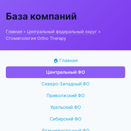
База компаний
Главная
»
Центральный федеральный округ
»
Стоматология Ortho Therapy
🏠 Главная
Центральный ФО
Северо-Западный ФО
Приволжский ФО
Уральский ФО
Сибирский ФО
Дальневосточный ФО