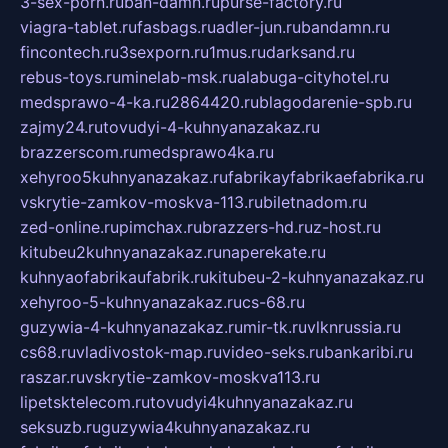
3-sex-porn.ru
ban-damn.ru
purse-factory.ru
viagra-tablet.ru
fasbags.ru
adler-jun.ru
bandamn.ru
fincontech.ru
3sexporn.ru
1mus.ru
darksand.ru
rebus-toys.ru
minelab-msk.ru
alabuga-cityhotel.ru
medsprawo-4-ka.ru
2864420.ru
blagodarenie-spb.ru
zajmy24.ru
tovudyi-4-kuhnyanazakaz.ru
brazzerscom.ru
medsprawo4ka.ru
xehyroo5kuhnyanazakaz.ru
fabrikayfabrikaefabrika.ru
vskrytie-zamkov-moskva-113.ru
biletnadom.ru
zed-online.ru
pimchax.ru
brazzers-hd.ru
z-host.ru
kitubeu2kuhnyanazakaz.ru
naperekate.ru
kuhnyaofabrikaufabrik.ru
kitubeu-2-kuhnyanazakaz.ru
xehyroo-5-kuhnyanazakaz.ru
cs-68.ru
guzywia-4-kuhnyanazakaz.ru
mir-tk.ru
vlknrussia.ru
cs68.ru
vladivostok-map.ru
video-seks.ru
bankaribi.ru
raszar.ru
vskrytie-zamkov-moskva113.ru
lipetsktelecom.ru
tovudyi4kuhnyanazakaz.ru
seksuzb.ru
guzywia4kuhnyanazakaz.ru