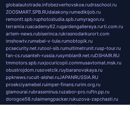
globalautotrade.info
bezverhovskoe.ru
drsschool.ru
ZOOSMART.SPB.RU
dalakony.ru
medikijob.ru
remontt.spb.ru
photostudia.spb.ru
myragon.ru
terramia.ru
academy62.ru
gardengallereya.ru
rti.com.ru
artem-news.ru
biserinca.ru
krasnodarkurort.com
imshowtv.ru
mebel-v-tule.ru
mobtopik.ru
pcsecurity.net.ru
tool-sib.ru
multimetrunit.ru
sp-tour.ru
fan-cs.ru
santeh-russia.ru
symbian9.net.ru
DSHAIR.RU
tmmotors.spb.ru
xjocuricopii.com
musavtomat.msk.ru
obustrojdom.ru
sovetcik.ru
ybaranovskaya.ru
ppknews.ru
cult-alshei.ru
JAPANRUSSIA.RU
proekciyamebel.ru
imper-finans.ru
rim.org.ru
glamourai.ru
brassminus.ru
zabor-pro.ru
ftn.pp.ru
dorogoe58.ru
laimengpacker.ru
kuzova-zapchasti.ru
sageerp.ru
taxodrom.ru
dsrazvitie.ru
hardcity.net.ru
ratinghomegames.ru
topservice25.ru
gubernyan.ru
gtglasslined.ru
ii4.ru
tssport.spb.ru
andorra24.com
blackwallstreet.ru
oboimos.ru
optim-doors.com.ru