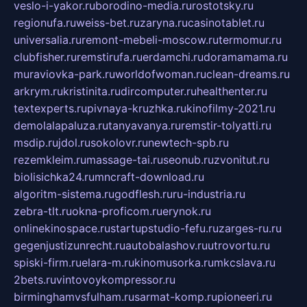
veslo-i-yakor.ru
borodino-media.ru
rostotsky.ru
regionufa.ru
weiss-bet.ru
zaryna.ru
casinotablet.ru
universalia.ru
remont-mebeli-moscow.ru
termomur.ru
clubfisher.ru
remstirufa.ru
erdamchi.ru
doramamama.ru
muraviovka-park.ru
worldofwoman.ru
clean-dreams.ru
arkrym.ru
kristinita.ru
dircomputer.ru
healthenter.ru
textexperts.ru
pivnaya-kruzhka.ru
kinofilmy-2021.ru
demolalapaluza.ru
tanyavanya.ru
remstir-tolyatti.ru
msdip.ru
jdol.ru
sokolovr.ru
newtech-spb.ru
rezemkleim.ru
massage-tai.ru
seonub.ru
zvonitut.ru
biolisichka24.ru
mncraft-download.ru
algoritm-sistema.ru
godflesh.ru
ru-industria.ru
zebra-tlt.ru
okna-proficom.ru
erynok.ru
onlinekinospace.ru
startupstudio-fefu.ru
zarges-ru.ru
gegenjustizunrecht.ru
autobalashov.ru
utrovortu.ru
spiski-firm.ru
elara-m.ru
kinomusorka.ru
mkcslava.ru
2bets.ru
vintovoykompressor.ru
birminghamvsfulham.ru
sarmat-komp.ru
pioneeri.ru