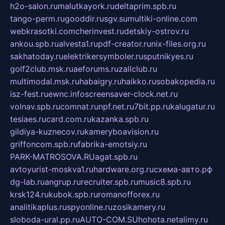
h2o-salon.ru
malutkayork.ru
deltaprim.spb.ru
tango-perm.ru
gooddir.ru
sgv.su
multiki-online.com
webkrasotki.com
cherinvest.ru
detskiy-ostrov.ru
ankou.spb.ru
alvesta1.ru
pdf-creator.ru
nix-files.org.ru
sakhatoday.ru
elektrikersymboler.ru
sputnikyes.ru
golf2club.msk.ru
aeforums.ru
zallclub.ru
multimodal.msk.ru
habaigry.ru
haikko.ru
sobakopedia.ru
isz-fest.ru
ewnc.info
screensaver-clock.net.ru
volnav.spb.ru
comnat.ru
npf.net.ru
7bit.pp.ru
kalugatur.ru
tesiaes.ru
card.com.ru
kazanka.spb.ru
gildiya-kuznecov.ru
kameryboavision.ru
griffoncom.spb.ru
fabrika-emotsiy.ru
PARK-MATROSOVA.RU
agat.spb.ru
avtoyurist-moskva1.ru
hardware.org.ru
схема-авто.рф
dg-lab.ru
angrup.ru
recruiter.spb.ru
music8.spb.ru
krsk124.ru
kubok.spb.ru
romanofforex.ru
analitikaplus.ru
spyonline.ru
zosikamery.ru
sloboda-ural.pp.ru
AUTO-COM.SU
hohota.net
alimy.ru