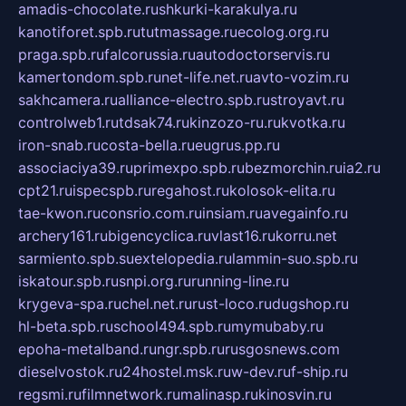
amadis-chocolate.ru
shkurki-karakulya.ru
kanotiforet.spb.ru
tutmassage.ru
ecolog.org.ru
praga.spb.ru
falcorussia.ru
autodoctorservis.ru
kamertondom.spb.ru
net-life.net.ru
avto-vozim.ru
sakhcamera.ru
alliance-electro.spb.ru
stroyavt.ru
controlweb1.ru
tdsak74.ru
kinzozo-ru.ru
kvotka.ru
iron-snab.ru
costa-bella.ru
eugrus.pp.ru
associaciya39.ru
primexpo.spb.ru
bezmorchin.ru
ia2.ru
cpt21.ru
ispecspb.ru
regahost.ru
kolosok-elita.ru
tae-kwon.ru
consrio.com.ru
insiam.ru
avegainfo.ru
archery161.ru
bigencyclica.ru
vlast16.ru
korru.net
sarmiento.spb.su
extelopedia.ru
lammin-suo.spb.ru
iskatour.spb.ru
snpi.org.ru
running-line.ru
krygeva-spa.ru
chel.net.ru
rust-loco.ru
dugshop.ru
hl-beta.spb.ru
school494.spb.ru
mymubaby.ru
epoha-metalband.ru
ngr.spb.ru
rusgosnews.com
dieselvostok.ru
24hostel.msk.ru
w-dev.ru
f-ship.ru
regsmi.ru
filmnetwork.ru
malinasp.ru
kinosvin.ru