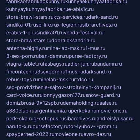
fabrikaofabrikaokuhny.ru
kuhnyaekuhnyaafabrika.ru
kuhnyaykuhnyayfabrika.ru
e-abis1c.ru
store-brawl-stars.ru
kts-services.ru
dark-sand.ru
sindika-01.ru
sp-life.ru
x-legion.ru
sib-archives.ru
e-abis-1-c.ru
sindika01.ru
venda-festival.ru
store-brawlstars.ru
dooraleksandria.ru
antenna-highly.ru
mine-lab-msk.ru
1-mus.ru
3-sex-porn.ru
ban-damn.ru
purse-factory.ru
viagra-tablet.ru
fasbags.ru
adler-jun.ru
bandamn.ru
fincontech.ru
3sexporn.ru
1mus.ru
darksand.ru
rebus-toys.ru
minelab-msk.ru
rtdco.ru
seo-prodvizhenie-sajtov-stroitelnyh-kompanij.ru
card-voice.ru
rulonnyygazon177.ru
snow-guard.ru
domizbrusa-9x12spb.ru
demaholding.ru
aalse.ru
a380club.ru
argentinamia.ru
perkoka.ru
movie-one.ru
perk-oka.ru
g-octopus.ru
sibarchives.ru
andreislyusar.ru
naruto-x.ru
pursefactory.ru
tor-lyubov-i-grom.ru
spayderhed-2022.ru
movieone.ru
evro-dez.ru