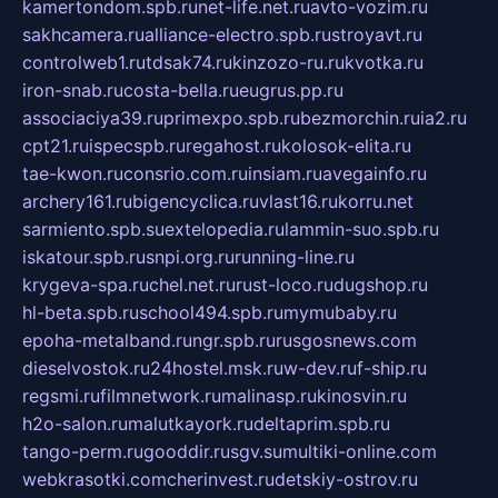
kamertondom.spb.ru
net-life.net.ru
avto-vozim.ru
sakhcamera.ru
alliance-electro.spb.ru
stroyavt.ru
controlweb1.ru
tdsak74.ru
kinzozo-ru.ru
kvotka.ru
iron-snab.ru
costa-bella.ru
eugrus.pp.ru
associaciya39.ru
primexpo.spb.ru
bezmorchin.ru
ia2.ru
cpt21.ru
ispecspb.ru
regahost.ru
kolosok-elita.ru
tae-kwon.ru
consrio.com.ru
insiam.ru
avegainfo.ru
archery161.ru
bigencyclica.ru
vlast16.ru
korru.net
sarmiento.spb.su
extelopedia.ru
lammin-suo.spb.ru
iskatour.spb.ru
snpi.org.ru
running-line.ru
krygeva-spa.ru
chel.net.ru
rust-loco.ru
dugshop.ru
hl-beta.spb.ru
school494.spb.ru
mymubaby.ru
epoha-metalband.ru
ngr.spb.ru
rusgosnews.com
dieselvostok.ru
24hostel.msk.ru
w-dev.ru
f-ship.ru
regsmi.ru
filmnetwork.ru
malinasp.ru
kinosvin.ru
h2o-salon.ru
malutkayork.ru
deltaprim.spb.ru
tango-perm.ru
gooddir.ru
sgv.su
multiki-online.com
webkrasotki.com
cherinvest.ru
detskiy-ostrov.ru