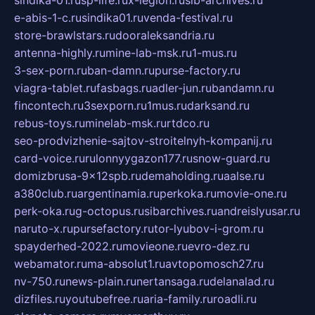
e-abis-1-c.ru
sindika01.ru
venda-festival.ru
store-brawlstars.ru
dooraleksandria.ru
antenna-highly.ru
mine-lab-msk.ru
1-mus.ru
3-sex-porn.ru
ban-damn.ru
purse-factory.ru
viagra-tablet.ru
fasbags.ru
adler-jun.ru
bandamn.ru
fincontech.ru
3sexporn.ru
1mus.ru
darksand.ru
rebus-toys.ru
minelab-msk.ru
rtdco.ru
seo-prodvizhenie-sajtov-stroitelnyh-kompanij.ru
card-voice.ru
rulonnyygazon177.ru
snow-guard.ru
domizbrusa-9x12spb.ru
demaholding.ru
aalse.ru
a380club.ru
argentinamia.ru
perkoka.ru
movie-one.ru
perk-oka.ru
g-octopus.ru
sibarchives.ru
andreislyusar.ru
naruto-x.ru
pursefactory.ru
tor-lyubov-i-grom.ru
spayderhed-2022.ru
movieone.ru
evro-dez.ru
webamator.ru
ma-absolut1.ru
avtopomosch27.ru
nv-750.ru
news-plain.ru
nertansaga.ru
delanalad.ru
dizfiles.ru
youtubefree.ru
aria-family.ru
roadli.ru