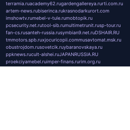
terramia.ru
academy62.ru
gardengallereya.ru
rti.com.ru
artem-news.ru
biserinca.ru
krasnodarkurort.com
imshowtv.ru
mebel-v-tule.ru
mobtopik.ru
pcsecurity.net.ru
tool-sib.ru
multimetrunit.ru
sp-tour.ru
fan-cs.ru
santeh-russia.ru
symbian9.net.ru
DSHAIR.RU
tmmotors.spb.ru
xjocuricopii.com
musavtomat.msk.ru
obustrojdom.ru
sovetcik.ru
ybaranovskaya.ru
ppknews.ru
cult-alshei.ru
JAPANRUSSIA.RU
proekciyamebel.ru
imper-finans.ru
rim.org.ru
glamourai.ru
brassminus.ru
zabor-pro.ru
ftn.pp.ru
dorogoe58.ru
laimengpacker.ru
kuzova-zapchasti.ru
sageerp.ru
taxodrom.ru
dsrazvitie.ru
hardcity.net.ru
ratinghomegames.ru
topservice25.ru
gubernyan.ru
gtglasslined.ru
ii4.ru
tssport.spb.ru
andorra24.com
blackwallstreet.ru
oboimos.ru
optim-doors.com.ru
ikuch.ru
nycr.org.ru
npa21.ru
vremya-ch.spb.ru
desert000.ru
ivtorgi.ru
ifiori.ru
catalog-statei.ru
dcv.org.ru
spetsmaster174.ru
ipkameryhiseeu.ru