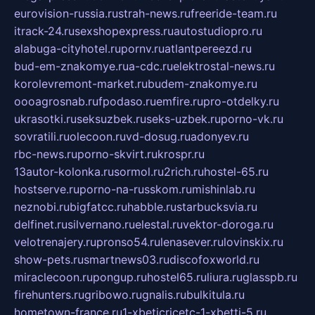
eurovision-russia.ru
strah-news.ru
freeride-team.ru
itrack-24.ru
sexshopexpress.ru
autostudiopro.ru
alabuga-cityhotel.ru
pornv.ru
atlantpereezd.ru
bud-em-znakomye.ru
a-cdc.ru
elektrostal-news.ru
korolevremont-market.ru
budem-znakomye.ru
oooagrosnab.ru
fpodaso.ru
emfire.ru
pro-otdelky.ru
ukrasotki.ru
seksuzbek.ru
seks-uzbek.ru
porno-vk.ru
sovratili.ru
olecoon.ru
vd-dosug.ru
adonyev.ru
rbc-news.ru
porno-skvirt.ru
krospr.ru
13autor-kolonka.ru
sormol.ru
2rich.ru
hostel-65.ru
hostserve.ru
porno-na-russkom.ru
mishinlab.ru
neznobi.ru
bigfatcc.ru
habble.ru
starbucksvia.ru
delfinet.ru
silvernano.ru
elestal.ru
vektor-doroga.ru
velotrenajery.ru
pronso54.ru
lenasever.ru
lovinskix.ru
show-pets.ru
smartnews03.ru
discofoxworld.ru
miraclecoon.ru
pongup.ru
hostel65.ru
liura.ru
glasspb.ru
firehunters.ru
gribowo.ru
gnalis.ru
bulkitula.ru
hometown-france.ru
1-xbeticricetc-1-xbetti-5.ru