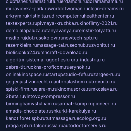
clubfisher.ru
remstirufa.ru
erdamchi.ru
doramamama.ru
muraviovka-park.ru
worldofwoman.ru
clean-dreams.ru
arkrym.ru
kristinita.ru
dircomputer.ru
healthenter.ru
textexperts.ru
pivnaya-kruzhka.ru
kinofilmy-2021.ru
demolalapaluza.ru
tanyavanya.ru
remstir-tolyatti.ru
msdip.ru
jdol.ru
sokolovr.ru
newtech-spb.ru
rezemkleim.ru
massage-tai.ru
seonub.ru
zvonitut.ru
biolisichka24.ru
mncraft-download.ru
algoritm-sistema.ru
godflesh.ru
ru-industria.ru
zebra-tlt.ru
okna-proficom.ru
erynok.ru
onlinekinospace.ru
startupstudio-fefu.ru
zarges-ru.ru
gegenjustizunrecht.ru
autobalashov.ru
utrovortu.ru
spiski-firm.ru
elara-m.ru
kinomusorka.ru
mkcslava.ru
2bets.ru
vintovoykompressor.ru
birminghamvsfulham.ru
sarmat-komp.ru
pioneeri.ru
amadis-chocolate.ru
shkurki-karakulya.ru
kanotiforet.spb.ru
tutmassage.ru
ecolog.org.ru
praga.spb.ru
falcorussia.ru
autodoctorservis.ru