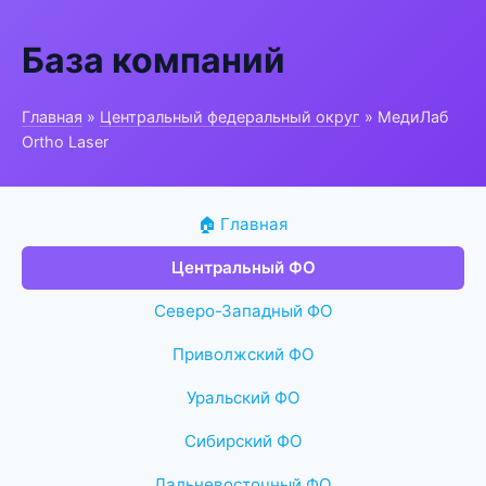
База компаний
Главная
»
Центральный федеральный округ
» МедиЛаб
Ortho Laser
🏠 Главная
Центральный ФО
Северо-Западный ФО
Приволжский ФО
Уральский ФО
Сибирский ФО
Дальневосточный ФО