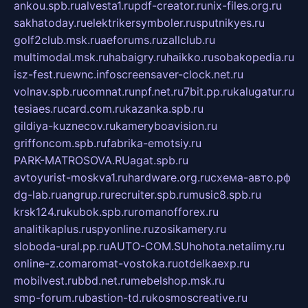
ankou.spb.ru
alvesta1.ru
pdf-creator.ru
nix-files.org.ru
sakhatoday.ru
elektrikersymboler.ru
sputnikyes.ru
golf2club.msk.ru
aeforums.ru
zallclub.ru
multimodal.msk.ru
habaigry.ru
haikko.ru
sobakopedia.ru
isz-fest.ru
ewnc.info
screensaver-clock.net.ru
volnav.spb.ru
comnat.ru
npf.net.ru
7bit.pp.ru
kalugatur.ru
tesiaes.ru
card.com.ru
kazanka.spb.ru
gildiya-kuznecov.ru
kameryboavision.ru
griffoncom.spb.ru
fabrika-emotsiy.ru
PARK-MATROSOVA.RU
agat.spb.ru
avtoyurist-moskva1.ru
hardware.org.ru
схема-авто.рф
dg-lab.ru
angrup.ru
recruiter.spb.ru
music8.spb.ru
krsk124.ru
kubok.spb.ru
romanofforex.ru
analitikaplus.ru
spyonline.ru
zosikamery.ru
sloboda-ural.pp.ru
AUTO-COM.SU
hohota.net
alimy.ru
online-z.com
aromat-vostoka.ru
otdelkaexp.ru
mobilvest.ru
bbd.net.ru
mebelshop.msk.ru
smp-forum.ru
bastion-td.ru
kosmoscreative.ru