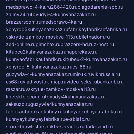
medsprawo-4-ka.ru
2864420.ru
blagodarenie-spb.ru
zajmy24.ru
tovudyi-4-kuhnyanazakaz.ru
brazzerscom.ru
medsprawo4ka.ru
xehyroo5kuhnyanazakaz.ru
fabrikayfabrikaefabrika.ru
vskrytie-zamkov-moskva-113.ru
biletnadom.ru
zed-online.ru
pimchax.ru
brazzers-hd.ru
z-host.ru
kitubeu2kuhnyanazakaz.ru
naperekate.ru
kuhnyaofabrikaufabrik.ru
kitubeu-2-kuhnyanazakaz.ru
xehyroo-5-kuhnyanazakaz.ru
cs-68.ru
guzywia-4-kuhnyanazakaz.ru
mir-tk.ru
vlknrussia.ru
cs68.ru
vladivostok-map.ru
video-seks.ru
bankaribi.ru
raszar.ru
vskrytie-zamkov-moskva113.ru
lipetsktelecom.ru
tovudyi4kuhnyanazakaz.ru
seksuzb.ru
guzywia4kuhnyanazakaz.ru
fabrikaofabrikaokuhny.ru
kuhnyaekuhnyaafabrika.ru
kuhnyaykuhnyayfabrika.ru
e-abis1c.ru
store-brawl-stars.ru
kts-services.ru
dark-sand.ru
sindika-01.ru
sp-life.ru
x-legion.ru
sib-archives.ru