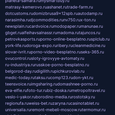
planeta-samara.ru
mysmartbuy.ru
matrasy-kemerovo.ru
ashanet.ru
trade-farm.ru
dotcustoms.ru
domizbrusa9x12spb.ru
autodamp.ru
narasimha.ru
djcommodities.ru
nv750.ru
x-ton.ru
newsplain.ru
cardvoice.ru
modopaper.ru
manunae.ru
gbget.ru
alfeihavsalnassr.ru
madoma.ru
tajuncos.ru
petrovkasports.ru
porno-online-besplatno.ru
splclub.ru
york-life.ru
doroga-expo.ru
ribery.ru
cleanmedicine.ru
slovar-ivrit.ru
porno-video-besplatno.ru
seks-365.ru
ovucontrol.ru
sloty-igrovyye-avtomaty.ru
ru-industriya.ru
russkoe-porno-besplatno.ru
belgorod-day.ru
digilith.ru
pichkurovlab.ru
medic-today.ru
taksu.ru
comp123.ru
don-ykt.ru
teensvoice.ru
imgsharing.ru
domashnee-porno.ru
eva-elfie.ru
foto-tur.ru
biz-doska.ru
metropoltravel.ru
veslo-i-yakor.ru
borodino-media.ru
rostotsky.ru
regionufa.ru
weiss-bet.ru
zaryna.ru
casinotablet.ru
universalia.ru
remont-mebeli-moscow.ru
termomur.ru