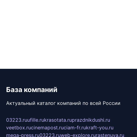
База компаний
Актуальный каталог компаний по всей России
03223.ru
ufille.ru
krasotata.ru
prazdnikdushi.ru
veetbox.ru
cinemapost.ru
ciam-fr.ru
kraft-you.ru
mega-press.ru
03223.ru
web-explore.ru
rastenuya.ru