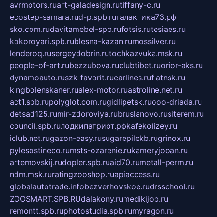
avrmotors.ru
art-galadesign.ru
tiffany-c.ru
ecostep-samara.ru
d-p.spb.ru
галактика73.рф
sko.com.ru
davitamebel-spb.ru
fotsis.ru
tesiaes.ru
kokoroyari.spb.ru
blesna-kazan.ru
mossilver.ru
lenderoq.ru
sergeydobrin.ru
tochkazvuka.msk.ru
people-of-art.ru
bezzubova.ru
clubtibet.ru
orior-aks.ru
dynamoauto.ru
szk-favorit.ru
carlines.ru
flatnsk.ru
kingbolenskaner.ru
alex-motor.ru
astroline.net.ru
act1.spb.ru
polyglot.com.ru
gidlipetsk.ru
ooo-driada.ru
detsad125.ru
mir-zdoroviya.ru
bruslanovo.ru
siterem.ru
council.spb.ru
лодкипатриот.рф
kafekolizey.ru
iclub.net.ru
gazon-easy.ru
sugarepilekb.ru
grinox.ru
pylesostineco.ru
msts-ozarenie.ru
kameryjooan.ru
artemovskij.ru
dopler.spb.ru
aid70.ru
metall-perm.ru
ndm.msk.ru
ratingzooshop.ru
apiaccess.ru
globalautotrade.info
bezverhovskoe.ru
drsschool.ru
ZOOSMART.SPB.RU
dalakony.ru
medikijob.ru
remontt.spb.ru
photostudia.spb.ru
myragon.ru