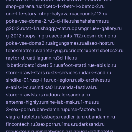
shop-garena.ru
cricetc-1-xbetr-1-xbetcc-2.ru
one-life-story.ru
top-halyava.ru
accounts112.ru
poka-vse-doma-2.ru
3-d-file.ru
hahahaharms.ru
g2012.ru
tst-1.ru
shaggy-cat.ru
opsmgr.ru
ev-gallery.ru
g-2012.ru
ops-mgr.ru
accounts-112.ru
csm-demo.ru
poka-vse-doma2.ru
airgungames.ru
allseo-host.ru
tehosmotre.ru
varieta-yug.ru
cricetc1xbetr1xbetcc2.ru
raytor-d.ru
atillagunn.ru
3d-file.ru
1xbeticricetc1xbetti5.ru
uafoot-statti.ru
e-abis1c.ru
store-brawl-stars.ru
kts-services.ru
dark-sand.ru
sindika-01.ru
sp-life.ru
x-legion.ru
sib-archives.ru
e-abis-1-c.ru
sindika01.ru
venda-festival.ru
store-brawlstars.ru
dooraleksandria.ru
antenna-highly.ru
mine-lab-msk.ru
1-mus.ru
3-sex-porn.ru
ban-damn.ru
purse-factory.ru
viagra-tablet.ru
fasbags.ru
adler-jun.ru
bandamn.ru
fincontech.ru
3sexporn.ru
1mus.ru
darksand.ru
rebus-toys.ru
minelab-msk.ru
alabuga-cityhotel.ru