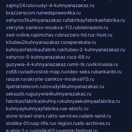
zajmy24.ru
tovudyi-4-kuhnyanazakaz.ru
brazzerscom.ru
medsprawo4ka.ru
xehyroo5kuhnyanazakaz.ru
fabrikayfabrikaefabrika.ru
vskrytie-zamkov-moskva-113.ru
biletnadom.ru
zed-online.ru
pimchax.ru
brazzers-hd.ru
z-host.ru
kitubeu2kuhnyanazakaz.ru
naperekate.ru
kuhnyaofabrikaufabrik.ru
kitubeu-2-kuhnyanazakaz.ru
xehyroo-5-kuhnyanazakaz.ru
cs-68.ru
guzywia-4-kuhnyanazakaz.ru
mir-tk.ru
vlknrussia.ru
cs68.ru
vladivostok-map.ru
video-seks.ru
bankaribi.ru
raszar.ru
vskrytie-zamkov-moskva113.ru
lipetsktelecom.ru
tovudyi4kuhnyanazakaz.ru
seksuzb.ru
guzywia4kuhnyanazakaz.ru
fabrikaofabrikaokuhny.ru
kuhnyaekuhnyaafabrika.ru
kuhnyaykuhnyayfabrika.ru
e-abis1c.ru
store-brawl-stars.ru
kts-services.ru
dark-sand.ru
sindika-01.ru
sp-life.ru
x-legion.ru
sib-archives.ru
e-abis-1-c.ru
sindika01.ru
venda-festival.ru