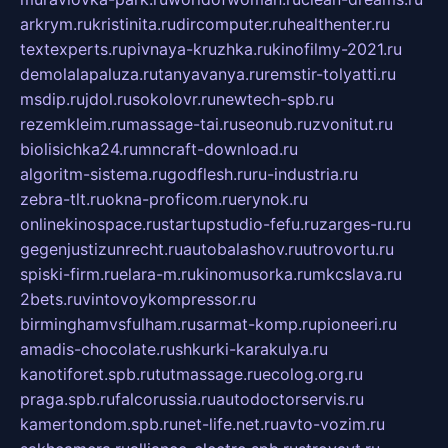
arkrym.ru
kristinita.ru
dircomputer.ru
healthenter.ru
textexperts.ru
pivnaya-kruzhka.ru
kinofilmy-2021.ru
demolalapaluza.ru
tanyavanya.ru
remstir-tolyatti.ru
msdip.ru
jdol.ru
sokolovr.ru
newtech-spb.ru
rezemkleim.ru
massage-tai.ru
seonub.ru
zvonitut.ru
biolisichka24.ru
mncraft-download.ru
algoritm-sistema.ru
godflesh.ru
ru-industria.ru
zebra-tlt.ru
okna-proficom.ru
erynok.ru
onlinekinospace.ru
startupstudio-fefu.ru
zarges-ru.ru
gegenjustizunrecht.ru
autobalashov.ru
utrovortu.ru
spiski-firm.ru
elara-m.ru
kinomusorka.ru
mkcslava.ru
2bets.ru
vintovoykompressor.ru
birminghamvsfulham.ru
sarmat-komp.ru
pioneeri.ru
amadis-chocolate.ru
shkurki-karakulya.ru
kanotiforet.spb.ru
tutmassage.ru
ecolog.org.ru
praga.spb.ru
falcorussia.ru
autodoctorservis.ru
kamertondom.spb.ru
net-life.net.ru
avto-vozim.ru