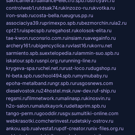
sakhcamera.ru
alliance-electro.spb.ru
stroyavt.ru
controlweb1.ru
tdsak74.ru
kinzozo-ru.ru
kvotka.ru
iron-snab.ru
costa-bella.ru
eugrus.pp.ru
associaciya39.ru
primexpo.spb.ru
bezmorchin.ru
ia2.ru
cpt21.ru
ispecspb.ru
regahost.ru
kolosok-elita.ru
tae-kwon.ru
consrio.com.ru
insiam.ru
avegainfo.ru
archery161.ru
bigencyclica.ru
vlast16.ru
korru.net
sarmiento.spb.su
extelopedia.ru
lammin-suo.spb.ru
iskatour.spb.ru
snpi.org.ru
running-line.ru
krygeva-spa.ru
chel.net.ru
rust-loco.ru
dugshop.ru
hl-beta.spb.ru
school494.spb.ru
mymubaby.ru
epoha-metalband.ru
ngr.spb.ru
rusgosnews.com
dieselvostok.ru
24hostel.msk.ru
w-dev.ru
f-ship.ru
regsmi.ru
filmnetwork.ru
malinasp.ru
kinosvin.ru
h2o-salon.ru
malutkayork.ru
deltaprim.spb.ru
tango-perm.ru
gooddir.ru
sgv.su
multiki-online.com
webkrasotki.com
cherinvest.ru
detskiy-ostrov.ru
ankou.spb.ru
alvesta1.ru
pdf-creator.ru
nix-files.org.ru