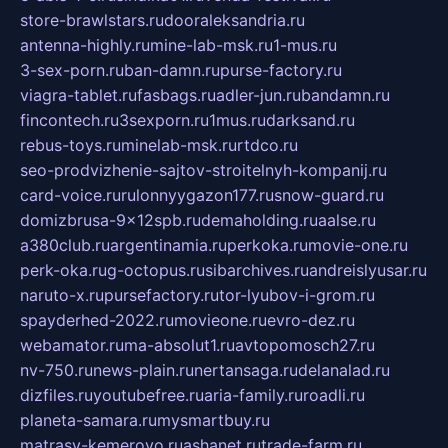
store-brawlstars.ru
dooraleksandria.ru
antenna-highly.ru
mine-lab-msk.ru
1-mus.ru
3-sex-porn.ru
ban-damn.ru
purse-factory.ru
viagra-tablet.ru
fasbags.ru
adler-jun.ru
bandamn.ru
fincontech.ru
3sexporn.ru
1mus.ru
darksand.ru
rebus-toys.ru
minelab-msk.ru
rtdco.ru
seo-prodvizhenie-sajtov-stroitelnyh-kompanij.ru
card-voice.ru
rulonnyygazon177.ru
snow-guard.ru
domizbrusa-9x12spb.ru
demaholding.ru
aalse.ru
a380club.ru
argentinamia.ru
perkoka.ru
movie-one.ru
perk-oka.ru
g-octopus.ru
sibarchives.ru
andreislyusar.ru
naruto-x.ru
pursefactory.ru
tor-lyubov-i-grom.ru
spayderhed-2022.ru
movieone.ru
evro-dez.ru
webamator.ru
ma-absolut1.ru
avtopomosch27.ru
nv-750.ru
news-plain.ru
nertansaga.ru
delanalad.ru
dizfiles.ru
youtubefree.ru
aria-family.ru
roadli.ru
planeta-samara.ru
mysmartbuy.ru
matrasy-kemerovo.ru
ashanet.ru
trade-farm.ru