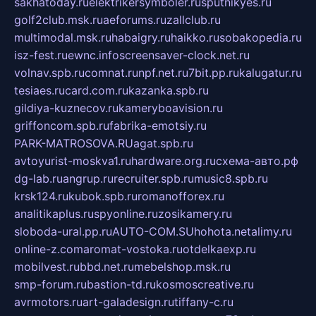
sakhatoday.ru
elektrikersymboler.ru
sputnikyes.ru
golf2club.msk.ru
aeforums.ru
zallclub.ru
multimodal.msk.ru
habaigry.ru
haikko.ru
sobakopedia.ru
isz-fest.ru
ewnc.info
screensaver-clock.net.ru
volnav.spb.ru
comnat.ru
npf.net.ru
7bit.pp.ru
kalugatur.ru
tesiaes.ru
card.com.ru
kazanka.spb.ru
gildiya-kuznecov.ru
kameryboavision.ru
griffoncom.spb.ru
fabrika-emotsiy.ru
PARK-MATROSOVA.RU
agat.spb.ru
avtoyurist-moskva1.ru
hardware.org.ru
схема-авто.рф
dg-lab.ru
angrup.ru
recruiter.spb.ru
music8.spb.ru
krsk124.ru
kubok.spb.ru
romanofforex.ru
analitikaplus.ru
spyonline.ru
zosikamery.ru
sloboda-ural.pp.ru
AUTO-COM.SU
hohota.net
alimy.ru
online-z.com
aromat-vostoka.ru
otdelkaexp.ru
mobilvest.ru
bbd.net.ru
mebelshop.msk.ru
smp-forum.ru
bastion-td.ru
kosmoscreative.ru
avrmotors.ru
art-galadesign.ru
tiffany-c.ru