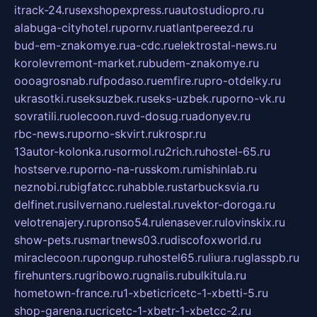
itrack-24.ru
sexshopexpress.ru
autostudiopro.ru
alabuga-cityhotel.ru
pornv.ru
atlantpereezd.ru
bud-em-znakomye.ru
a-cdc.ru
elektrostal-news.ru
korolevremont-market.ru
budem-znakomye.ru
oooagrosnab.ru
fpodaso.ru
emfire.ru
pro-otdelky.ru
ukrasotki.ru
seksuzbek.ru
seks-uzbek.ru
porno-vk.ru
sovratili.ru
olecoon.ru
vd-dosug.ru
adonyev.ru
rbc-news.ru
porno-skvirt.ru
krospr.ru
13autor-kolonka.ru
sormol.ru
2rich.ru
hostel-65.ru
hostserve.ru
porno-na-russkom.ru
mishinlab.ru
neznobi.ru
bigfatcc.ru
habble.ru
starbucksvia.ru
delfinet.ru
silvernano.ru
elestal.ru
vektor-doroga.ru
velotrenajery.ru
pronso54.ru
lenasever.ru
lovinskix.ru
show-pets.ru
smartnews03.ru
discofoxworld.ru
miraclecoon.ru
pongup.ru
hostel65.ru
liura.ru
glasspb.ru
firehunters.ru
gribowo.ru
gnalis.ru
bulkitula.ru
hometown-france.ru
1-xbeticricetc-1-xbetti-5.ru
shop-garena.ru
cricetc-1-xbetr-1-xbetcc-2.ru