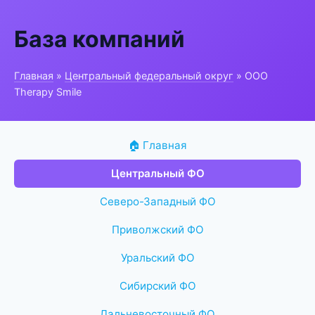
База компаний
Главная
»
Центральный федеральный округ
» ООО
Therapy Smile
🏠 Главная
Центральный ФО
Северо-Западный ФО
Приволжский ФО
Уральский ФО
Сибирский ФО
Дальневосточный ФО