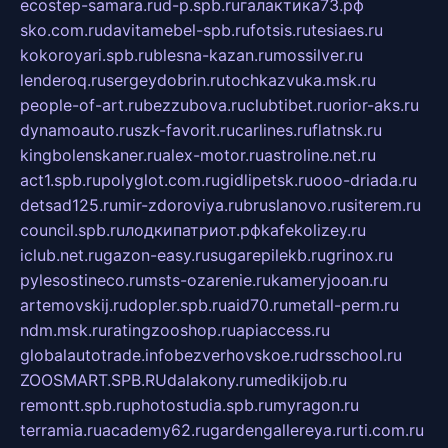
ecostep-samara.ru
d-p.spb.ru
галактика73.рф
sko.com.ru
davitamebel-spb.ru
fotsis.ru
tesiaes.ru
kokoroyari.spb.ru
blesna-kazan.ru
mossilver.ru
lenderoq.ru
sergeydobrin.ru
tochkazvuka.msk.ru
people-of-art.ru
bezzubova.ru
clubtibet.ru
orior-aks.ru
dynamoauto.ru
szk-favorit.ru
carlines.ru
flatnsk.ru
kingbolenskaner.ru
alex-motor.ru
astroline.net.ru
act1.spb.ru
polyglot.com.ru
gidlipetsk.ru
ooo-driada.ru
detsad125.ru
mir-zdoroviya.ru
bruslanovo.ru
siterem.ru
council.spb.ru
лодкипатриот.рф
kafekolizey.ru
iclub.net.ru
gazon-easy.ru
sugarepilekb.ru
grinox.ru
pylesostineco.ru
msts-ozarenie.ru
kameryjooan.ru
artemovskij.ru
dopler.spb.ru
aid70.ru
metall-perm.ru
ndm.msk.ru
ratingzooshop.ru
apiaccess.ru
globalautotrade.info
bezverhovskoe.ru
drsschool.ru
ZOOSMART.SPB.RU
dalakony.ru
medikijob.ru
remontt.spb.ru
photostudia.spb.ru
myragon.ru
terramia.ru
academy62.ru
gardengallereya.ru
rti.com.ru