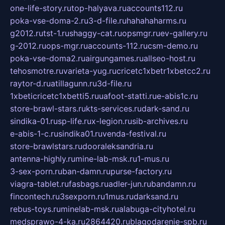
one-life-story.ru
top-halyava.ru
accounts112.ru
poka-vse-doma-2.ru
3-d-file.ru
hahahaharms.ru
g2012.ru
tst-1.ru
shaggy-cat.ru
opsmgr.ru
ev-gallery.ru
g-2012.ru
ops-mgr.ru
accounts-112.ru
csm-demo.ru
poka-vse-doma2.ru
airgungames.ru
allseo-host.ru
tehosmotre.ru
varieta-yug.ru
cricetc1xbetr1xbetcc2.ru
raytor-d.ru
atillagunn.ru
3d-file.ru
1xbeticricetc1xbetti5.ru
uafoot-statti.ru
e-abis1c.ru
store-brawl-stars.ru
kts-services.ru
dark-sand.ru
sindika-01.ru
sp-life.ru
x-legion.ru
sib-archives.ru
e-abis-1-c.ru
sindika01.ru
venda-festival.ru
store-brawlstars.ru
dooraleksandria.ru
antenna-highly.ru
mine-lab-msk.ru
1-mus.ru
3-sex-porn.ru
ban-damn.ru
purse-factory.ru
viagra-tablet.ru
fasbags.ru
adler-jun.ru
bandamn.ru
fincontech.ru
3sexporn.ru
1mus.ru
darksand.ru
rebus-toys.ru
minelab-msk.ru
alabuga-cityhotel.ru
medsprawo-4-ka.ru
2864420.ru
blagodarenie-spb.ru