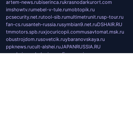
artem-news.ru
biserinca.ru
krasnodarkurort.com
imshowtv.ru
mebel-v-tule.ru
mobtopik.ru
pcsecurity.net.ru
tool-sib.ru
multimetrunit.ru
sp-tour.ru
fan-cs.ru
santeh-russia.ru
symbian9.net.ru
DSHAIR.RU
tmmotors.spb.ru
xjocuricopii.com
musavtomat.msk.ru
obustrojdom.ru
sovetcik.ru
ybaranovskaya.ru
ppknews.ru
cult-alshei.ru
JAPANRUSSIA.RU
proekciyamebel.ru
imper-finans.ru
rim.org.ru
glamourai.ru
brassminus.ru
zabor-pro.ru
ftn.pp.ru
dorogoe58.ru
laimengpacker.ru
kuzova-zapchasti.ru
sageerp.ru
taxodrom.ru
dsrazvitie.ru
hardcity.net.ru
ratinghomegames.ru
topservice25.ru
gubernyan.ru
gtglasslined.ru
ii4.ru
tssport.spb.ru
andorra24.com
blackwallstreet.ru
oboimos.ru
optim-doors.com.ru
ikuch.ru
nycr.org.ru
npa21.ru
vremya-ch.spb.ru
desert000.ru
ivtorgi.ru
ifiori.ru
catalog-statei.ru
dcv.org.ru
spetsmaster174.ru
ipkameryhiseeu.ru
dum26.ru
ruspol.spb.ru
fr-opendp.ru
kam-solnyshko.ru