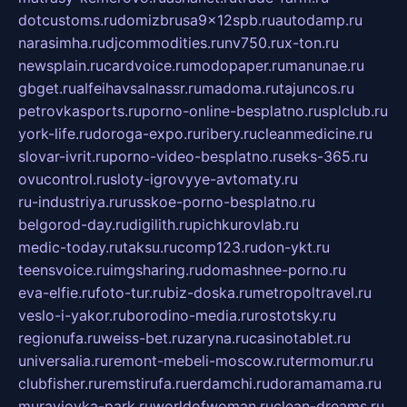
dotcustoms.ru
domizbrusa9x12spb.ru
autodamp.ru
narasimha.ru
djcommodities.ru
nv750.ru
x-ton.ru
newsplain.ru
cardvoice.ru
modopaper.ru
manunae.ru
gbget.ru
alfeihavsalnassr.ru
madoma.ru
tajuncos.ru
petrovkasports.ru
porno-online-besplatno.ru
splclub.ru
york-life.ru
doroga-expo.ru
ribery.ru
cleanmedicine.ru
slovar-ivrit.ru
porno-video-besplatno.ru
seks-365.ru
ovucontrol.ru
sloty-igrovyye-avtomaty.ru
ru-industriya.ru
russkoe-porno-besplatno.ru
belgorod-day.ru
digilith.ru
pichkurovlab.ru
medic-today.ru
taksu.ru
comp123.ru
don-ykt.ru
teensvoice.ru
imgsharing.ru
domashnee-porno.ru
eva-elfie.ru
foto-tur.ru
biz-doska.ru
metropoltravel.ru
veslo-i-yakor.ru
borodino-media.ru
rostotsky.ru
regionufa.ru
weiss-bet.ru
zaryna.ru
casinotablet.ru
universalia.ru
remont-mebeli-moscow.ru
termomur.ru
clubfisher.ru
remstirufa.ru
erdamchi.ru
doramamama.ru
muraviovka-park.ru
worldofwoman.ru
clean-dreams.ru