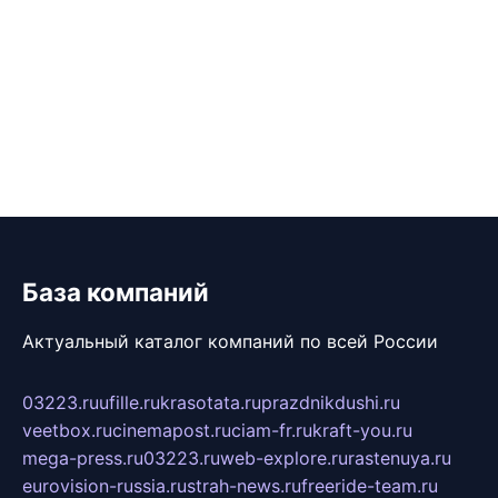
База компаний
Актуальный каталог компаний по всей России
03223.ru
ufille.ru
krasotata.ru
prazdnikdushi.ru
veetbox.ru
cinemapost.ru
ciam-fr.ru
kraft-you.ru
mega-press.ru
03223.ru
web-explore.ru
rastenuya.ru
eurovision-russia.ru
strah-news.ru
freeride-team.ru