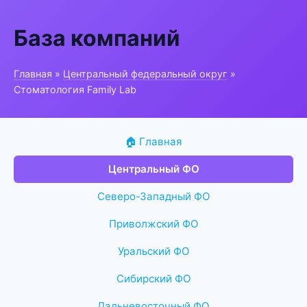
База компаний
Главная
»
Центральный федеральный округ
»
Стоматология Family Lab
🏠 Главная
Центральный ФО
Северо-Западный ФО
Приволжский ФО
Уральский ФО
Сибирский ФО
Дальневосточный ФО