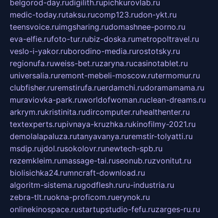
belgorod-day.ru
digilith.ru
pichkurovlab.ru
medic-today.ru
taksu.ru
comp123.ru
don-ykt.ru
teensvoice.ru
imgsharing.ru
domashnee-porno.ru
eva-elfie.ru
foto-tur.ru
biz-doska.ru
metropoltravel.ru
veslo-i-yakor.ru
borodino-media.ru
rostotsky.ru
regionufa.ru
weiss-bet.ru
zaryna.ru
casinotablet.ru
universalia.ru
remont-mebeli-moscow.ru
termomur.ru
clubfisher.ru
remstirufa.ru
erdamchi.ru
doramamama.ru
muraviovka-park.ru
worldofwoman.ru
clean-dreams.ru
arkrym.ru
kristinita.ru
dircomputer.ru
healthenter.ru
textexperts.ru
pivnaya-kruzhka.ru
kinofilmy-2021.ru
demolalapaluza.ru
tanyavanya.ru
remstir-tolyatti.ru
msdip.ru
jdol.ru
sokolovr.ru
newtech-spb.ru
rezemkleim.ru
massage-tai.ru
seonub.ru
zvonitut.ru
biolisichka24.ru
mncraft-download.ru
algoritm-sistema.ru
godflesh.ru
ru-industria.ru
zebra-tlt.ru
okna-proficom.ru
erynok.ru
onlinekinospace.ru
startupstudio-fefu.ru
zarges-ru.ru