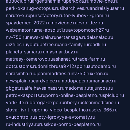
a380club.ru
argentinamia.ru
perkoka.ru
movie-one.ru
perk-oka.ru
g-octopus.ru
sibarchives.ru
andreislyusar.ru
naruto-x.ru
pursefactory.ru
tor-lyubov-i-grom.ru
spayderhed-2022.ru
movieone.ru
evro-dez.ru
webamator.ru
ma-absolut1.ru
avtopomosch27.ru
nv-750.ru
news-plain.ru
nertansaga.ru
delanalad.ru
dizfiles.ru
youtubefree.ru
aria-family.ru
roadli.ru
planeta-samara.ru
mysmartbuy.ru
matrasy-kemerovo.ru
ashanet.ru
trade-farm.ru
dotcustoms.ru
domizbrusa9x12spb.ru
autodamp.ru
narasimha.ru
djcommodities.ru
nv750.ru
x-ton.ru
newsplain.ru
cardvoice.ru
modopaper.ru
manunae.ru
gbget.ru
alfeihavsalnassr.ru
madoma.ru
tajuncos.ru
petrovkasports.ru
porno-online-besplatno.ru
splclub.ru
york-life.ru
doroga-expo.ru
ribery.ru
cleanmedicine.ru
slovar-ivrit.ru
porno-video-besplatno.ru
seks-365.ru
ovucontrol.ru
sloty-igrovyye-avtomaty.ru
ru-industriya.ru
russkoe-porno-besplatno.ru