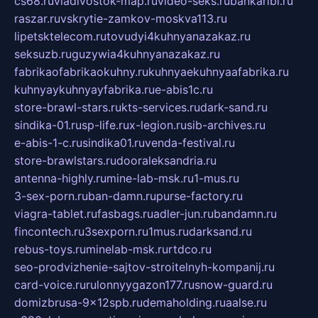
cs68.ru
vladivostok-map.ru
video-seks.ru
bankaribi.ru
raszar.ru
vskrytie-zamkov-moskva113.ru
lipetsktelecom.ru
tovudyi4kuhnyanazakaz.ru
seksuzb.ru
guzywia4kuhnyanazakaz.ru
fabrikaofabrikaokuhny.ru
kuhnyaekuhnyaafabrika.ru
kuhnyaykuhnyayfabrika.ru
e-abis1c.ru
store-brawl-stars.ru
kts-services.ru
dark-sand.ru
sindika-01.ru
sp-life.ru
x-legion.ru
sib-archives.ru
e-abis-1-c.ru
sindika01.ru
venda-festival.ru
store-brawlstars.ru
dooraleksandria.ru
antenna-highly.ru
mine-lab-msk.ru
1-mus.ru
3-sex-porn.ru
ban-damn.ru
purse-factory.ru
viagra-tablet.ru
fasbags.ru
adler-jun.ru
bandamn.ru
fincontech.ru
3sexporn.ru
1mus.ru
darksand.ru
rebus-toys.ru
minelab-msk.ru
rtdco.ru
seo-prodvizhenie-sajtov-stroitelnyh-kompanij.ru
card-voice.ru
rulonnyygazon177.ru
snow-guard.ru
domizbrusa-9x12spb.ru
demaholding.ru
aalse.ru