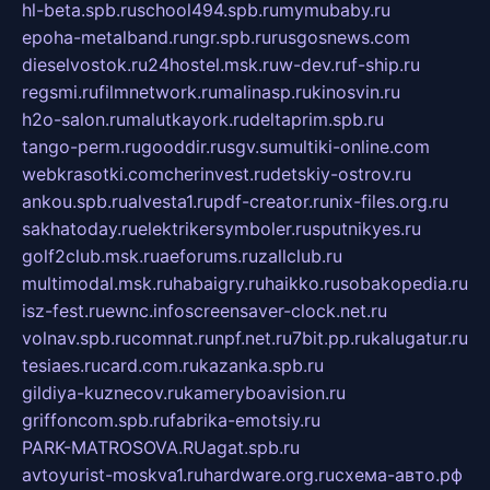
hl-beta.spb.ru
school494.spb.ru
mymubaby.ru
epoha-metalband.ru
ngr.spb.ru
rusgosnews.com
dieselvostok.ru
24hostel.msk.ru
w-dev.ru
f-ship.ru
regsmi.ru
filmnetwork.ru
malinasp.ru
kinosvin.ru
h2o-salon.ru
malutkayork.ru
deltaprim.spb.ru
tango-perm.ru
gooddir.ru
sgv.su
multiki-online.com
webkrasotki.com
cherinvest.ru
detskiy-ostrov.ru
ankou.spb.ru
alvesta1.ru
pdf-creator.ru
nix-files.org.ru
sakhatoday.ru
elektrikersymboler.ru
sputnikyes.ru
golf2club.msk.ru
aeforums.ru
zallclub.ru
multimodal.msk.ru
habaigry.ru
haikko.ru
sobakopedia.ru
isz-fest.ru
ewnc.info
screensaver-clock.net.ru
volnav.spb.ru
comnat.ru
npf.net.ru
7bit.pp.ru
kalugatur.ru
tesiaes.ru
card.com.ru
kazanka.spb.ru
gildiya-kuznecov.ru
kameryboavision.ru
griffoncom.spb.ru
fabrika-emotsiy.ru
PARK-MATROSOVA.RU
agat.spb.ru
avtoyurist-moskva1.ru
hardware.org.ru
схема-авто.рф