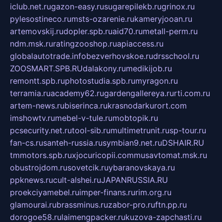
iclub.net.ru
gazon-easy.ru
sugarepilekb.ru
grinox.ru
pylesostineco.ru
msts-ozarenie.ru
kameryjooan.ru
artemovskij.ru
dopler.spb.ru
aid70.ru
metall-perm.ru
ndm.msk.ru
ratingzooshop.ru
apiaccess.ru
globalautotrade.info
bezverhovskoe.ru
drsschool.ru
ZOOSMART.SPB.RU
dalakony.ru
medikijob.ru
remontt.spb.ru
photostudia.spb.ru
myragon.ru
terramia.ru
academy62.ru
gardengallereya.ru
rti.com.ru
artem-news.ru
biserinca.ru
krasnodarkurort.com
imshowtv.ru
mebel-v-tule.ru
mobtopik.ru
pcsecurity.net.ru
tool-sib.ru
multimetrunit.ru
sp-tour.ru
fan-cs.ru
santeh-russia.ru
symbian9.net.ru
DSHAIR.RU
tmmotors.spb.ru
xjocuricopii.com
musavtomat.msk.ru
obustrojdom.ru
sovetcik.ru
ybaranovskaya.ru
ppknews.ru
cult-alshei.ru
JAPANRUSSIA.RU
proekciyamebel.ru
imper-finans.ru
rim.org.ru
glamourai.ru
brassminus.ru
zabor-pro.ru
ftn.pp.ru
dorogoe58.ru
laimengpacker.ru
kuzova-zapchasti.ru