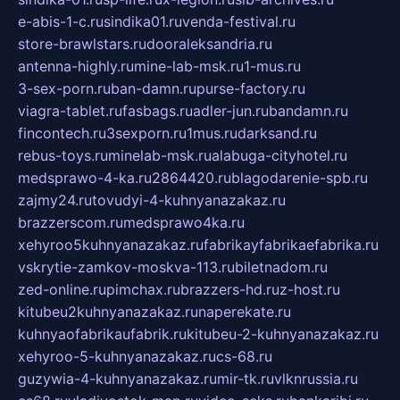
e-abis-1-c.ru
sindika01.ru
venda-festival.ru
store-brawlstars.ru
dooraleksandria.ru
antenna-highly.ru
mine-lab-msk.ru
1-mus.ru
3-sex-porn.ru
ban-damn.ru
purse-factory.ru
viagra-tablet.ru
fasbags.ru
adler-jun.ru
bandamn.ru
fincontech.ru
3sexporn.ru
1mus.ru
darksand.ru
rebus-toys.ru
minelab-msk.ru
alabuga-cityhotel.ru
medsprawo-4-ka.ru
2864420.ru
blagodarenie-spb.ru
zajmy24.ru
tovudyi-4-kuhnyanazakaz.ru
brazzerscom.ru
medsprawo4ka.ru
xehyroo5kuhnyanazakaz.ru
fabrikayfabrikaefabrika.ru
vskrytie-zamkov-moskva-113.ru
biletnadom.ru
zed-online.ru
pimchax.ru
brazzers-hd.ru
z-host.ru
kitubeu2kuhnyanazakaz.ru
naperekate.ru
kuhnyaofabrikaufabrik.ru
kitubeu-2-kuhnyanazakaz.ru
xehyroo-5-kuhnyanazakaz.ru
cs-68.ru
guzywia-4-kuhnyanazakaz.ru
mir-tk.ru
vlknrussia.ru