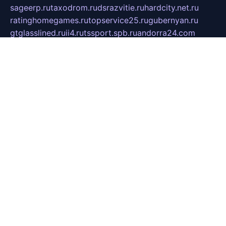
sageerp.ru
taxodrom.ru
dsrazvitie.ru
hardcity.net.ru
ratinghomegames.ru
topservice25.ru
gubernyan.ru
gtglasslined.ru
ii4.ru
tssport.spb.ru
andorra24.com
blackwallstreet.ru
oboimos.ru
optim-doors.com.ru
ikuch.ru
nycr.org.ru
npa21.ru
vremya-ch.spb.ru
desert000.ru
ivtorgi.ru
ifiori.ru
catalog-statei.ru
dcv.org.ru
spetsmaster174.ru
ipkameryhiseeu.ru
dum26.ru
ruspol.spb.ru
fr-opendp.ru
kam-solnyshko.ru
cheyenne-arapaho.ru
sevzapmetal.spb.ru
ted-lapidus.spb.ru
parasite-eliminator.ru
sigma-complete.ru
modernworld.ru
dama-moda.ru
eholot-group.ru
sk-nvkz.ru
DRONGOLD.RU
democratia2.ru
i-farmer.ru
mass-sport.org
jablonex.spb.ru
bookmess.ru
linkword.ru
refineua.com.ru
cs-spec.net.ru
altay-mebel.ru
DNK-THEATRE.RU
mechaniks.spb.ru
ipcamtechage.ru
skosta.ru
a-sun.ru
stroy-ldsp.ru
snowlands.org.ru
childrensshoes.ru
mrlizzy.ru
mebelsofiakrd.ru