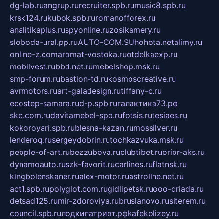
dg-lab.ru
angrup.ru
recruiter.spb.ru
music8.spb.ru
krsk124.ru
kubok.spb.ru
romanofforex.ru
analitikaplus.ru
spyonline.ru
zosikamery.ru
sloboda-ural.pp.ru
AUTO-COM.SU
hohota.net
alimy.ru
online-z.com
aromat-vostoka.ru
otdelkaexp.ru
mobilvest.ru
bbd.net.ru
mebelshop.msk.ru
smp-forum.ru
bastion-td.ru
kosmoscreative.ru
avrmotors.ru
art-galadesign.ru
tiffany-c.ru
ecostep-samara.ru
d-p.spb.ru
галактика73.рф
sko.com.ru
davitamebel-spb.ru
fotsis.ru
tesiaes.ru
kokoroyari.spb.ru
blesna-kazan.ru
mossilver.ru
lenderoq.ru
sergeydobrin.ru
tochkazvuka.msk.ru
people-of-art.ru
bezzubova.ru
clubtibet.ru
orior-aks.ru
dynamoauto.ru
szk-favorit.ru
carlines.ru
flatnsk.ru
kingbolenskaner.ru
alex-motor.ru
astroline.net.ru
act1.spb.ru
polyglot.com.ru
gidlipetsk.ru
ooo-driada.ru
detsad125.ru
mir-zdoroviya.ru
bruslanovo.ru
siterem.ru
council.spb.ru
лодкипатриот.рф
kafekolizey.ru