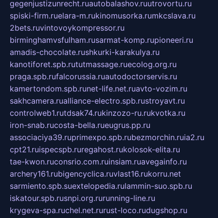
gegenjustizunrecht.ru
autobalashov.ru
utrovortu.ru
spiski-firm.ru
elara-m.ru
kinomusorka.ru
mkcslava.ru
2bets.ru
vintovoykompressor.ru
birminghamvsfulham.ru
sarmat-komp.ru
pioneeri.ru
amadis-chocolate.ru
shkurki-karakulya.ru
kanotiforet.spb.ru
tutmassage.ru
ecolog.org.ru
praga.spb.ru
falcorussia.ru
autodoctorservis.ru
kamertondom.spb.ru
net-life.net.ru
avto-vozim.ru
sakhcamera.ru
alliance-electro.spb.ru
stroyavt.ru
controlweb1.ru
tdsak74.ru
kinzozo-ru.ru
kvotka.ru
iron-snab.ru
costa-bella.ru
eugrus.pp.ru
associaciya39.ru
primexpo.spb.ru
bezmorchin.ru
ia2.ru
cpt21.ru
ispecspb.ru
regahost.ru
kolosok-elita.ru
tae-kwon.ru
consrio.com.ru
insiam.ru
avegainfo.ru
archery161.ru
bigencyclica.ru
vlast16.ru
korru.net
sarmiento.spb.su
extelopedia.ru
lammin-suo.spb.ru
iskatour.spb.ru
snpi.org.ru
running-line.ru
krygeva-spa.ru
chel.net.ru
rust-loco.ru
dugshop.ru