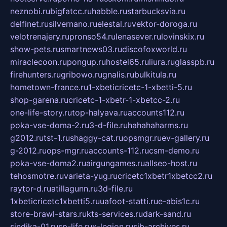
neznobi.ru
bigfatcc.ru
habble.ru
starbucksvia.ru
delfinet.ru
silvernano.ru
elestal.ru
vektor-doroga.ru
velotrenajery.ru
pronso54.ru
lenasever.ru
lovinskix.ru
show-pets.ru
smartnews03.ru
discofoxworld.ru
miraclecoon.ru
pongup.ru
hostel65.ru
liura.ru
glasspb.ru
firehunters.ru
gribowo.ru
gnalis.ru
bulkitula.ru
hometown-france.ru
1-xbeticricetc-1-xbetti-5.ru
shop-garena.ru
cricetc-1-xbetr-1-xbetcc-2.ru
one-life-story.ru
top-halyava.ru
accounts112.ru
poka-vse-doma-2.ru
3-d-file.ru
hahahaharms.ru
g2012.ru
tst-1.ru
shaggy-cat.ru
opsmgr.ru
ev-gallery.ru
g-2012.ru
ops-mgr.ru
accounts-112.ru
csm-demo.ru
poka-vse-doma2.ru
airgungames.ru
allseo-host.ru
tehosmotre.ru
varieta-yug.ru
cricetc1xbetr1xbetcc2.ru
raytor-d.ru
atillagunn.ru
3d-file.ru
1xbeticricetc1xbetti5.ru
uafoot-statti.ru
e-abis1c.ru
store-brawl-stars.ru
kts-services.ru
dark-sand.ru
sindika-01.ru
sp-life.ru
x-legion.ru
sib-archives.ru