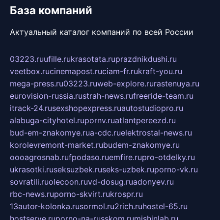
База компаний
Актуальный каталог компаний по всей России
03223.ru
ufille.ru
krasotata.ru
prazdnikdushi.ru
veetbox.ru
cinemapost.ru
ciam-fr.ru
kraft-you.ru
mega-press.ru
03223.ru
web-explore.ru
rastenuya.ru
eurovision-russia.ru
strah-news.ru
freeride-team.ru
itrack-24.ru
sexshopexpress.ru
autostudiopro.ru
alabuga-cityhotel.ru
pornv.ru
atlantpereezd.ru
bud-em-znakomye.ru
a-cdc.ru
elektrostal-news.ru
korolevremont-market.ru
budem-znakomye.ru
oooagrosnab.ru
fpodaso.ru
emfire.ru
pro-otdelky.ru
ukrasotki.ru
seksuzbek.ru
seks-uzbek.ru
porno-vk.ru
sovratili.ru
olecoon.ru
vd-dosug.ru
adonyev.ru
rbc-news.ru
porno-skvirt.ru
krospr.ru
13autor-kolonka.ru
sormol.ru
2rich.ru
hostel-65.ru
hostserve.ru
porno-na-russkom.ru
mishinlab.ru