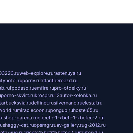
03223.ru
web-explore.ru
rastenuya.ru
tyhotel.ru
pornv.ru
atlantpereezd.ru
b.ru
fpodaso.ru
emfire.ru
pro-otdelky.ru
u
porno-skvirt.ru
krospr.ru
13autor-kolonka.ru
tarbucksvia.ru
delfinet.ru
silvernano.ru
elestal.ru
world.ru
miraclecoon.ru
pongup.ru
hostel65.ru
ru
shop-garena.ru
cricetc-1-xbetr-1-xbetcc-2.ru
ru
shaggy-cat.ru
opsmgr.ru
ev-gallery.ru
g-2012.ru
ieta-yug.ru
cricetc1xbetr1xbetcc2.ru
raytor-d.ru