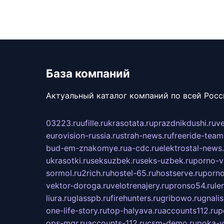
База компаний
Актуальный каталог компаний по всей Рос
03223.ru
ufille.ru
krasotata.ru
prazdnikdushi.ru
v
eurovision-russia.ru
strah-news.ru
freeride-team
bud-em-znakomye.ru
a-cdc.ru
elektrostal-news.
ukrasotki.ru
seksuzbek.ru
seks-uzbek.ru
porno-v
sormol.ru
2rich.ru
hostel-65.ru
hostserve.ru
porno
vektor-doroga.ru
velotrenajery.ru
pronso54.ru
le
liura.ru
glasspb.ru
firehunters.ru
gribowo.ru
gnalis
one-life-story.ru
top-halyava.ru
accounts112.ru
p
ops-mgr.ru
accounts-112.ru
csm-demo.ru
poka-v