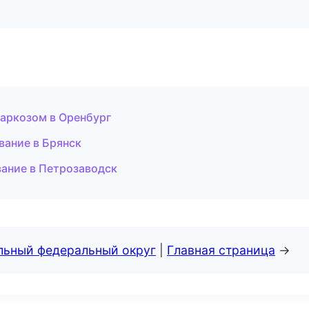
наркозом в Оренбург
вание в Брянск
вание в Петрозаводск
альный федеральный округ
|
Главная страница
→