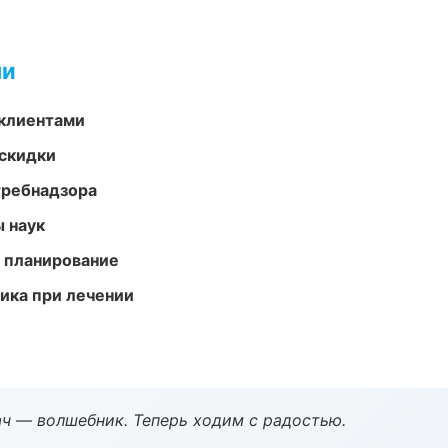
ми
 клиентами
скидки
требнадзора
ы наук
 планирование
тика при лечении
рач — волшебник. Теперь ходим с радостью.