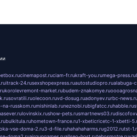
сии
eetbox.ru
cinemapost.ru
ciam-fr.ru
kraft-you.ru
mega-press.ru
.ru
itrack-24.ru
sexshopexpress.ru
autostudiopro.ru
alabuga-ci
ru
korolevremont-market.ru
budem-znakomye.ru
oooagrosna
k.ru
sovratili.ru
olecoon.ru
vd-dosug.ru
adonyev.ru
rbc-news.r
-na-russkom.ru
mishinlab.ru
neznobi.ru
bigfatcc.ru
habble.ru
s
nasever.ru
lovinskix.ru
show-pets.ru
smartnews03.ru
discofox
.ru
bulkitula.ru
hometown-france.ru
1-xbeticricetc-1-xbetti-5.
oka-vse-doma-2.ru
3-d-file.ru
hahahaharms.ru
g2012.ru
tst-1.
se-doma2.ru
airgungames.ru
allseo-host.ru
tehosmotre.ru
var