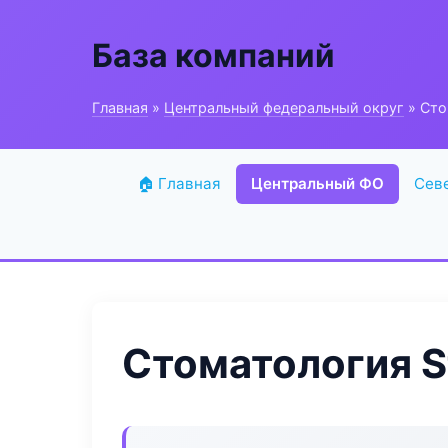
База компаний
Главная
»
Центральный федеральный округ
» Сто
🏠 Главная
Центральный ФО
Сев
Стоматология S