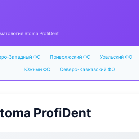
матология Stoma ProfiDent
еро-Западный ФО
Приволжский ФО
Уральский ФО
Южный ФО
Северо-Кавказский ФО
toma ProfiDent