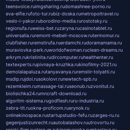
teensvoice.ru
imgsharing.ru
domashnee-porno.ru
eva-elfie.ru
foto-tur.ru
biz-doska.ru
metropoltravel.ru
veslo-i-yakor.ru
borodino-media.ru
rostotsky.ru
regionufa.ru
weiss-bet.ru
zaryna.ru
casinotablet.ru
universalia.ru
remont-mebeli-moscow.ru
termomur.ru
clubfisher.ru
remstirufa.ru
erdamchi.ru
doramamama.ru
muraviovka-park.ru
worldofwoman.ru
clean-dreams.ru
arkrym.ru
kristinita.ru
dircomputer.ru
healthenter.ru
textexperts.ru
pivnaya-kruzhka.ru
kinofilmy-2021.ru
demolalapaluza.ru
tanyavanya.ru
remstir-tolyatti.ru
msdip.ru
jdol.ru
sokolovr.ru
newtech-spb.ru
rezemkleim.ru
massage-tai.ru
seonub.ru
zvonitut.ru
biolisichka24.ru
mncraft-download.ru
algoritm-sistema.ru
godflesh.ru
ru-industria.ru
zebra-tlt.ru
okna-proficom.ru
erynok.ru
onlinekinospace.ru
startupstudio-fefu.ru
zarges-ru.ru
gegenjustizunrecht.ru
autobalashov.ru
utrovortu.ru
spiski-firm.ru
elara-m.ru
kinomusorka.ru
mkcslava.ru