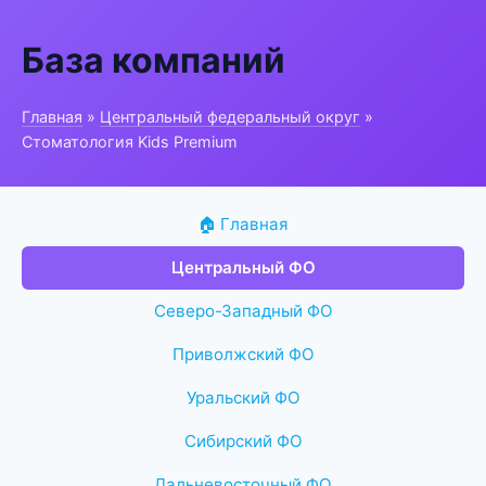
База компаний
Главная
»
Центральный федеральный округ
»
Стоматология Kids Premium
🏠 Главная
Центральный ФО
Северо-Западный ФО
Приволжский ФО
Уральский ФО
Сибирский ФО
Дальневосточный ФО