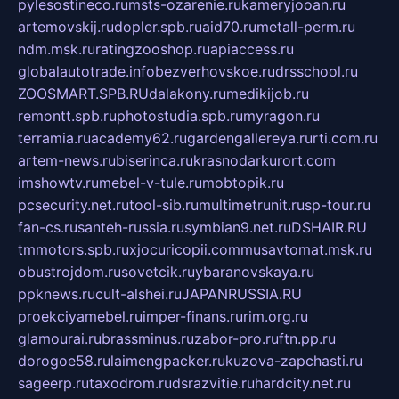
pylesostineco.ru
msts-ozarenie.ru
kameryjooan.ru
artemovskij.ru
dopler.spb.ru
aid70.ru
metall-perm.ru
ndm.msk.ru
ratingzooshop.ru
apiaccess.ru
globalautotrade.info
bezverhovskoe.ru
drsschool.ru
ZOOSMART.SPB.RU
dalakony.ru
medikijob.ru
remontt.spb.ru
photostudia.spb.ru
myragon.ru
terramia.ru
academy62.ru
gardengallereya.ru
rti.com.ru
artem-news.ru
biserinca.ru
krasnodarkurort.com
imshowtv.ru
mebel-v-tule.ru
mobtopik.ru
pcsecurity.net.ru
tool-sib.ru
multimetrunit.ru
sp-tour.ru
fan-cs.ru
santeh-russia.ru
symbian9.net.ru
DSHAIR.RU
tmmotors.spb.ru
xjocuricopii.com
musavtomat.msk.ru
obustrojdom.ru
sovetcik.ru
ybaranovskaya.ru
ppknews.ru
cult-alshei.ru
JAPANRUSSIA.RU
proekciyamebel.ru
imper-finans.ru
rim.org.ru
glamourai.ru
brassminus.ru
zabor-pro.ru
ftn.pp.ru
dorogoe58.ru
laimengpacker.ru
kuzova-zapchasti.ru
sageerp.ru
taxodrom.ru
dsrazvitie.ru
hardcity.net.ru