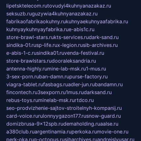
lipetsktelecom.ru
tovudyi4kuhnyanazakaz.ru
seksuzb.ru
guzywia4kuhnyanazakaz.ru
fabrikaofabrikaokuhny.ru
kuhnyaekuhnyaafabrika.ru
kuhnyaykuhnyayfabrika.ru
e-abis1c.ru
store-brawl-stars.ru
kts-services.ru
dark-sand.ru
sindika-01.ru
sp-life.ru
x-legion.ru
sib-archives.ru
e-abis-1-c.ru
sindika01.ru
venda-festival.ru
store-brawlstars.ru
dooraleksandria.ru
antenna-highly.ru
mine-lab-msk.ru
1-mus.ru
3-sex-porn.ru
ban-damn.ru
purse-factory.ru
viagra-tablet.ru
fasbags.ru
adler-jun.ru
bandamn.ru
fincontech.ru
3sexporn.ru
1mus.ru
darksand.ru
rebus-toys.ru
minelab-msk.ru
rtdco.ru
seo-prodvizhenie-sajtov-stroitelnyh-kompanij.ru
card-voice.ru
rulonnyygazon177.ru
snow-guard.ru
domizbrusa-9x12spb.ru
demaholding.ru
aalse.ru
a380club.ru
argentinamia.ru
perkoka.ru
movie-one.ru
perk-oka.ru
g-octopus.ru
sibarchives.ru
andreislyusar.ru