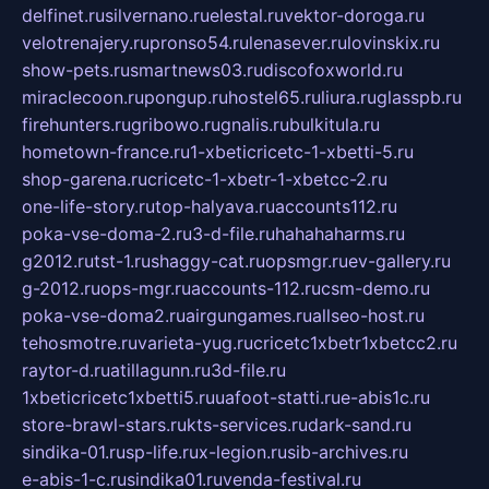
delfinet.ru
silvernano.ru
elestal.ru
vektor-doroga.ru
velotrenajery.ru
pronso54.ru
lenasever.ru
lovinskix.ru
show-pets.ru
smartnews03.ru
discofoxworld.ru
miraclecoon.ru
pongup.ru
hostel65.ru
liura.ru
glasspb.ru
firehunters.ru
gribowo.ru
gnalis.ru
bulkitula.ru
hometown-france.ru
1-xbeticricetc-1-xbetti-5.ru
shop-garena.ru
cricetc-1-xbetr-1-xbetcc-2.ru
one-life-story.ru
top-halyava.ru
accounts112.ru
poka-vse-doma-2.ru
3-d-file.ru
hahahaharms.ru
g2012.ru
tst-1.ru
shaggy-cat.ru
opsmgr.ru
ev-gallery.ru
g-2012.ru
ops-mgr.ru
accounts-112.ru
csm-demo.ru
poka-vse-doma2.ru
airgungames.ru
allseo-host.ru
tehosmotre.ru
varieta-yug.ru
cricetc1xbetr1xbetcc2.ru
raytor-d.ru
atillagunn.ru
3d-file.ru
1xbeticricetc1xbetti5.ru
uafoot-statti.ru
e-abis1c.ru
store-brawl-stars.ru
kts-services.ru
dark-sand.ru
sindika-01.ru
sp-life.ru
x-legion.ru
sib-archives.ru
e-abis-1-c.ru
sindika01.ru
venda-festival.ru