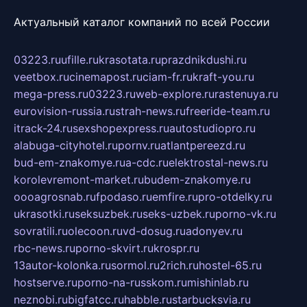
Актуальный каталог компаний по всей России
03223.ru
ufille.ru
krasotata.ru
prazdnikdushi.ru
veetbox.ru
cinemapost.ru
ciam-fr.ru
kraft-you.ru
mega-press.ru
03223.ru
web-explore.ru
rastenuya.ru
eurovision-russia.ru
strah-news.ru
freeride-team.ru
itrack-24.ru
sexshopexpress.ru
autostudiopro.ru
alabuga-cityhotel.ru
pornv.ru
atlantpereezd.ru
bud-em-znakomye.ru
a-cdc.ru
elektrostal-news.ru
korolevremont-market.ru
budem-znakomye.ru
oooagrosnab.ru
fpodaso.ru
emfire.ru
pro-otdelky.ru
ukrasotki.ru
seksuzbek.ru
seks-uzbek.ru
porno-vk.ru
sovratili.ru
olecoon.ru
vd-dosug.ru
adonyev.ru
rbc-news.ru
porno-skvirt.ru
krospr.ru
13autor-kolonka.ru
sormol.ru
2rich.ru
hostel-65.ru
hostserve.ru
porno-na-russkom.ru
mishinlab.ru
neznobi.ru
bigfatcc.ru
habble.ru
starbucksvia.ru