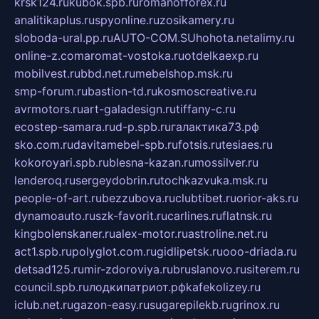
krsk124.ru
kubok.spb.ru
romanofforex.ru
analitikaplus.ru
spyonline.ru
zosikamery.ru
sloboda-ural.pp.ru
AUTO-COM.SU
hohota.net
alimy.ru
online-z.com
aromat-vostoka.ru
otdelkaexp.ru
mobilvest.ru
bbd.net.ru
mebelshop.msk.ru
smp-forum.ru
bastion-td.ru
kosmoscreative.ru
avrmotors.ru
art-galadesign.ru
tiffany-c.ru
ecostep-samara.ru
d-p.spb.ru
галактика73.рф
sko.com.ru
davitamebel-spb.ru
fotsis.ru
tesiaes.ru
kokoroyari.spb.ru
blesna-kazan.ru
mossilver.ru
lenderoq.ru
sergeydobrin.ru
tochkazvuka.msk.ru
people-of-art.ru
bezzubova.ru
clubtibet.ru
orior-aks.ru
dynamoauto.ru
szk-favorit.ru
carlines.ru
flatnsk.ru
kingbolenskaner.ru
alex-motor.ru
astroline.net.ru
act1.spb.ru
polyglot.com.ru
gidlipetsk.ru
ooo-driada.ru
detsad125.ru
mir-zdoroviya.ru
bruslanovo.ru
siterem.ru
council.spb.ru
лодкипатриот.рф
kafekolizey.ru
iclub.net.ru
gazon-easy.ru
sugarepilekb.ru
grinox.ru