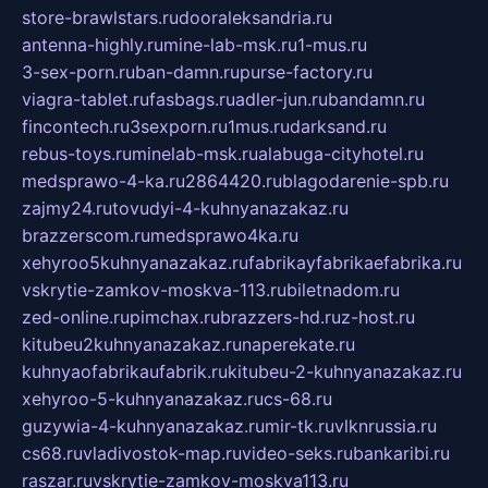
store-brawlstars.ru
dooraleksandria.ru
antenna-highly.ru
mine-lab-msk.ru
1-mus.ru
3-sex-porn.ru
ban-damn.ru
purse-factory.ru
viagra-tablet.ru
fasbags.ru
adler-jun.ru
bandamn.ru
fincontech.ru
3sexporn.ru
1mus.ru
darksand.ru
rebus-toys.ru
minelab-msk.ru
alabuga-cityhotel.ru
medsprawo-4-ka.ru
2864420.ru
blagodarenie-spb.ru
zajmy24.ru
tovudyi-4-kuhnyanazakaz.ru
brazzerscom.ru
medsprawo4ka.ru
xehyroo5kuhnyanazakaz.ru
fabrikayfabrikaefabrika.ru
vskrytie-zamkov-moskva-113.ru
biletnadom.ru
zed-online.ru
pimchax.ru
brazzers-hd.ru
z-host.ru
kitubeu2kuhnyanazakaz.ru
naperekate.ru
kuhnyaofabrikaufabrik.ru
kitubeu-2-kuhnyanazakaz.ru
xehyroo-5-kuhnyanazakaz.ru
cs-68.ru
guzywia-4-kuhnyanazakaz.ru
mir-tk.ru
vlknrussia.ru
cs68.ru
vladivostok-map.ru
video-seks.ru
bankaribi.ru
raszar.ru
vskrytie-zamkov-moskva113.ru