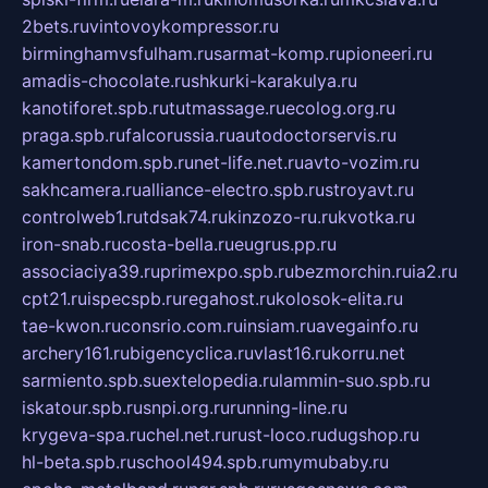
2bets.ru
vintovoykompressor.ru
birminghamvsfulham.ru
sarmat-komp.ru
pioneeri.ru
amadis-chocolate.ru
shkurki-karakulya.ru
kanotiforet.spb.ru
tutmassage.ru
ecolog.org.ru
praga.spb.ru
falcorussia.ru
autodoctorservis.ru
kamertondom.spb.ru
net-life.net.ru
avto-vozim.ru
sakhcamera.ru
alliance-electro.spb.ru
stroyavt.ru
controlweb1.ru
tdsak74.ru
kinzozo-ru.ru
kvotka.ru
iron-snab.ru
costa-bella.ru
eugrus.pp.ru
associaciya39.ru
primexpo.spb.ru
bezmorchin.ru
ia2.ru
cpt21.ru
ispecspb.ru
regahost.ru
kolosok-elita.ru
tae-kwon.ru
consrio.com.ru
insiam.ru
avegainfo.ru
archery161.ru
bigencyclica.ru
vlast16.ru
korru.net
sarmiento.spb.su
extelopedia.ru
lammin-suo.spb.ru
iskatour.spb.ru
snpi.org.ru
running-line.ru
krygeva-spa.ru
chel.net.ru
rust-loco.ru
dugshop.ru
hl-beta.spb.ru
school494.spb.ru
mymubaby.ru