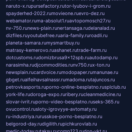
naruto-x.ru
pursefactory.ru
tor-lyubov-i-grom.ru
spayderhed-2022.ru
movieone.ru
evro-dez.ru
webamator.ru
ma-absolut1.ru
avtopomosch27.ru
nv-750.ru
news-plain.ru
nertansaga.ru
delanalad.ru
dizfiles.ru
youtubefree.ru
aria-family.ru
roadli.ru
planeta-samara.ru
mysmartbuy.ru
matrasy-kemerovo.ru
ashanet.ru
trade-farm.ru
dotcustoms.ru
domizbrusa9x12spb.ru
autodamp.ru
narasimha.ru
djcommodities.ru
nv750.ru
x-ton.ru
newsplain.ru
cardvoice.ru
modopaper.ru
manunae.ru
gbget.ru
alfeihavsalnassr.ru
madoma.ru
tajuncos.ru
petrovkasports.ru
porno-online-besplatno.ru
splclub.ru
york-life.ru
doroga-expo.ru
ribery.ru
cleanmedicine.ru
slovar-ivrit.ru
porno-video-besplatno.ru
seks-365.ru
ovucontrol.ru
sloty-igrovyye-avtomaty.ru
ru-industriya.ru
russkoe-porno-besplatno.ru
belgorod-day.ru
digilith.ru
pichkurovlab.ru
medic-today.ru
taksu.ru
comp123.ru
don-ykt.ru