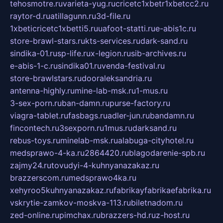
tehosmotre.ru
varieta-yug.ru
cricetc1xbetr1xbetcc2.ru
raytor-d.ru
atillagunn.ru
3d-file.ru
1xbeticricetc1xbetti5.ru
uafoot-statti.ru
e-abis1c.ru
store-brawl-stars.ru
kts-services.ru
dark-sand.ru
sindika-01.ru
sp-life.ru
x-legion.ru
sib-archives.ru
e-abis-1-c.ru
sindika01.ru
venda-festival.ru
store-brawlstars.ru
dooraleksandria.ru
antenna-highly.ru
mine-lab-msk.ru
1-mus.ru
3-sex-porn.ru
ban-damn.ru
purse-factory.ru
viagra-tablet.ru
fasbags.ru
adler-jun.ru
bandamn.ru
fincontech.ru
3sexporn.ru
1mus.ru
darksand.ru
rebus-toys.ru
minelab-msk.ru
alabuga-cityhotel.ru
medsprawo-4-ka.ru
2864420.ru
blagodarenie-spb.ru
zajmy24.ru
tovudyi-4-kuhnyanazakaz.ru
brazzerscom.ru
medsprawo4ka.ru
xehyroo5kuhnyanazakaz.ru
fabrikayfabrikaefabrika.ru
vskrytie-zamkov-moskva-113.ru
biletnadom.ru
zed-online.ru
pimchax.ru
brazzers-hd.ru
z-host.ru