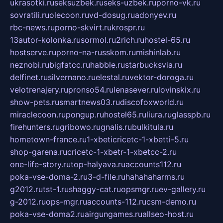
ukrasotki.ru
seksuzbek.ru
seks-uzbek.ru
porno-vk.ru
sovratili.ru
olecoon.ru
vd-dosug.ru
adonyev.ru
rbc-news.ru
porno-skvirt.ru
krospr.ru
13autor-kolonka.ru
sormol.ru
2rich.ru
hostel-65.ru
hostserve.ru
porno-na-russkom.ru
mishinlab.ru
neznobi.ru
bigfatcc.ru
habble.ru
starbucksvia.ru
delfinet.ru
silvernano.ru
elestal.ru
vektor-doroga.ru
velotrenajery.ru
pronso54.ru
lenasever.ru
lovinskix.ru
show-pets.ru
smartnews03.ru
discofoxworld.ru
miraclecoon.ru
pongup.ru
hostel65.ru
liura.ru
glasspb.ru
firehunters.ru
gribowo.ru
gnalis.ru
bulkitula.ru
hometown-france.ru
1-xbeticricetc-1-xbetti-5.ru
shop-garena.ru
cricetc-1-xbetr-1-xbetcc-2.ru
one-life-story.ru
top-halyava.ru
accounts112.ru
poka-vse-doma-2.ru
3-d-file.ru
hahahaharms.ru
g2012.ru
tst-1.ru
shaggy-cat.ru
opsmgr.ru
ev-gallery.ru
g-2012.ru
ops-mgr.ru
accounts-112.ru
csm-demo.ru
poka-vse-doma2.ru
airgungames.ru
allseo-host.ru