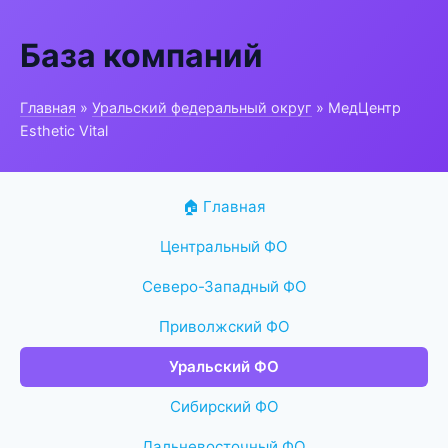
База компаний
Главная
»
Уральский федеральный округ
» МедЦентр
Esthetic Vital
🏠 Главная
Центральный ФО
Северо-Западный ФО
Приволжский ФО
Уральский ФО
Сибирский ФО
Дальневосточный ФО