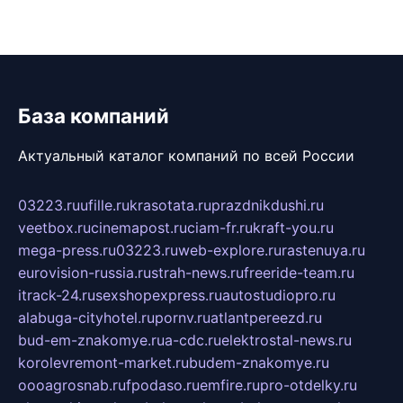
База компаний
Актуальный каталог компаний по всей России
03223.ru
ufille.ru
krasotata.ru
prazdnikdushi.ru
veetbox.ru
cinemapost.ru
ciam-fr.ru
kraft-you.ru
mega-press.ru
03223.ru
web-explore.ru
rastenuya.ru
eurovision-russia.ru
strah-news.ru
freeride-team.ru
itrack-24.ru
sexshopexpress.ru
autostudiopro.ru
alabuga-cityhotel.ru
pornv.ru
atlantpereezd.ru
bud-em-znakomye.ru
a-cdc.ru
elektrostal-news.ru
korolevremont-market.ru
budem-znakomye.ru
oooagrosnab.ru
fpodaso.ru
emfire.ru
pro-otdelky.ru