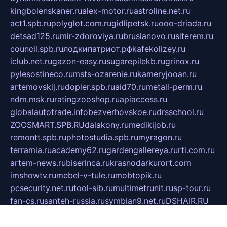
kingbolenskaner.ru
alex-motor.ru
astroline.net.ru
act1.spb.ru
polyglot.com.ru
gidlipetsk.ru
ooo-driada.ru
detsad125.ru
mir-zdoroviya.ru
bruslanovo.ru
siterem.ru
council.spb.ru
лодкипатриот.рф
kafekolizey.ru
iclub.net.ru
gazon-easy.ru
sugarepilekb.ru
grinox.ru
pylesostineco.ru
msts-ozarenie.ru
kameryjooan.ru
artemovskij.ru
dopler.spb.ru
aid70.ru
metall-perm.ru
ndm.msk.ru
ratingzooshop.ru
apiaccess.ru
globalautotrade.info
bezverhovskoe.ru
drsschool.ru
ZOOSMART.SPB.RU
dalakony.ru
medikijob.ru
remontt.spb.ru
photostudia.spb.ru
myragon.ru
terramia.ru
academy62.ru
gardengallereya.ru
rti.com.ru
artem-news.ru
biserinca.ru
krasnodarkurort.com
imshowtv.ru
mebel-v-tule.ru
mobtopik.ru
pcsecurity.net.ru
tool-sib.ru
multimetrunit.ru
sp-tour.ru
fan-cs.ru
santeh-russia.ru
symbian9.net.ru
DSHAIR.RU
tmmotors.spb.ru
xjocuricopii.com
musavtomat.msk.ru
obustrojdom.ru
sovetcik.ru
ybaranovskaya.ru