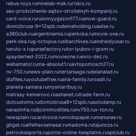
rebus-toys.ru
minelab-msk.ru
rtdco.ru
seo-prodvizhenie-sajtov-stroitelnyh-kompanij.ru
card-voice.ru
rulonnyygazon177.ru
snow-guard.ru
domizbrusa-9x12spb.ru
demaholding.ru
aalse.ru
a380club.ru
argentinamia.ru
perkoka.ru
movie-one.ru
perk-oka.ru
g-octopus.ru
sibarchives.ru
andreislyusar.ru
naruto-x.ru
pursefactory.ru
tor-lyubov-i-grom.ru
spayderhed-2022.ru
movieone.ru
evro-dez.ru
webamator.ru
ma-absolut1.ru
avtopomosch27.ru
nv-750.ru
news-plain.ru
nertansaga.ru
delanalad.ru
dizfiles.ru
youtubefree.ru
aria-family.ru
roadli.ru
planeta-samara.ru
mysmartbuy.ru
matrasy-kemerovo.ru
ashanet.ru
trade-farm.ru
dotcustoms.ru
domizbrusa9x12spb.ru
autodamp.ru
narasimha.ru
djcommodities.ru
nv750.ru
x-ton.ru
newsplain.ru
cardvoice.ru
modopaper.ru
manunae.ru
gbget.ru
alfeihavsalnassr.ru
madoma.ru
tajuncos.ru
petrovkasports.ru
porno-online-besplatno.ru
splclub.ru