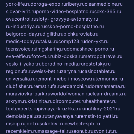
york-life.ru
doroga-expo.ru
ribery.ru
cleanmedicine.ru
slovar-ivrit.ru
porno-video-besplatno.ru
seks-365.ru
ovucontrol.ru
sloty-igrovyye-avtomaty.ru
ru-industriya.ru
russkoe-porno-besplatno.ru
belgorod-day.ru
digilith.ru
pichkurovlab.ru
medic-today.ru
taksu.ru
comp123.ru
don-ykt.ru
teensvoice.ru
imgsharing.ru
domashnee-porno.ru
eva-elfie.ru
foto-tur.ru
biz-doska.ru
metropoltravel.ru
veslo-i-yakor.ru
borodino-media.ru
rostotsky.ru
regionufa.ru
weiss-bet.ru
zaryna.ru
casinotablet.ru
universalia.ru
remont-mebeli-moscow.ru
termomur.ru
clubfisher.ru
remstirufa.ru
erdamchi.ru
doramamama.ru
muraviovka-park.ru
worldofwoman.ru
clean-dreams.ru
arkrym.ru
kristinita.ru
dircomputer.ru
healthenter.ru
textexperts.ru
pivnaya-kruzhka.ru
kinofilmy-2021.ru
demolalapaluza.ru
tanyavanya.ru
remstir-tolyatti.ru
msdip.ru
jdol.ru
sokolovr.ru
newtech-spb.ru
rezemkleim.ru
massage-tai.ru
seonub.ru
zvonitut.ru