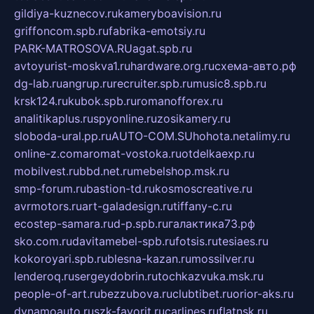
gildiya-kuznecov.ru
kameryboavision.ru
griffoncom.spb.ru
fabrika-emotsiy.ru
PARK-MATROSOVA.RU
agat.spb.ru
avtoyurist-moskva1.ru
hardware.org.ru
схема-авто.рф
dg-lab.ru
angrup.ru
recruiter.spb.ru
music8.spb.ru
krsk124.ru
kubok.spb.ru
romanofforex.ru
analitikaplus.ru
spyonline.ru
zosikamery.ru
sloboda-ural.pp.ru
AUTO-COM.SU
hohota.net
alimy.ru
online-z.com
aromat-vostoka.ru
otdelkaexp.ru
mobilvest.ru
bbd.net.ru
mebelshop.msk.ru
smp-forum.ru
bastion-td.ru
kosmoscreative.ru
avrmotors.ru
art-galadesign.ru
tiffany-c.ru
ecostep-samara.ru
d-p.spb.ru
галактика73.рф
sko.com.ru
davitamebel-spb.ru
fotsis.ru
tesiaes.ru
kokoroyari.spb.ru
blesna-kazan.ru
mossilver.ru
lenderoq.ru
sergeydobrin.ru
tochkazvuka.msk.ru
people-of-art.ru
bezzubova.ru
clubtibet.ru
orior-aks.ru
dynamoauto.ru
szk-favorit.ru
carlines.ru
flatnsk.ru