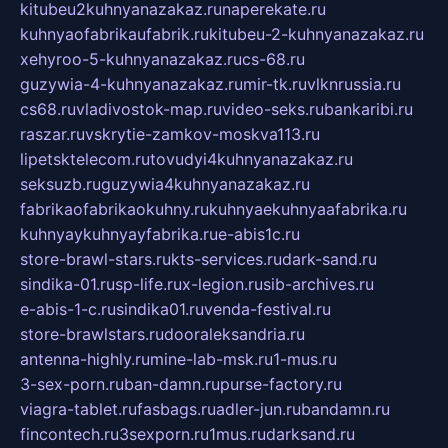
kitubeu2kuhnyanazakaz.ru
naperekate.ru
kuhnyaofabrikaufabrik.ru
kitubeu-2-kuhnyanazakaz.ru
xehyroo-5-kuhnyanazakaz.ru
cs-68.ru
guzywia-4-kuhnyanazakaz.ru
mir-tk.ru
vlknrussia.ru
cs68.ru
vladivostok-map.ru
video-seks.ru
bankaribi.ru
raszar.ru
vskrytie-zamkov-moskva113.ru
lipetsktelecom.ru
tovudyi4kuhnyanazakaz.ru
seksuzb.ru
guzywia4kuhnyanazakaz.ru
fabrikaofabrikaokuhny.ru
kuhnyaekuhnyaafabrika.ru
kuhnyaykuhnyayfabrika.ru
e-abis1c.ru
store-brawl-stars.ru
kts-services.ru
dark-sand.ru
sindika-01.ru
sp-life.ru
x-legion.ru
sib-archives.ru
e-abis-1-c.ru
sindika01.ru
venda-festival.ru
store-brawlstars.ru
dooraleksandria.ru
antenna-highly.ru
mine-lab-msk.ru
1-mus.ru
3-sex-porn.ru
ban-damn.ru
purse-factory.ru
viagra-tablet.ru
fasbags.ru
adler-jun.ru
bandamn.ru
fincontech.ru
3sexporn.ru
1mus.ru
darksand.ru