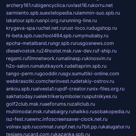
archery161.ru
bigencyclica.ru
vlast16.ru
korru.net
sarmiento.spb.su
extelopedia.ru
lammin-suo.spb.ru
iskatour.spb.ru
snpi.org.ru
running-line.ru
krygeva-spa.ru
chel.net.ru
rust-loco.ru
dugshop.ru
hl-beta.spb.ru
school494.spb.ru
mymubaby.ru
epoha-metalband.ru
ngr.spb.ru
rusgosnews.com
dieselvostok.ru
24hostel.msk.ru
w-dev.ru
f-ship.ru
regsmi.ru
filmnetwork.ru
malinasp.ru
kinosvin.ru
h2o-salon.ru
malutkayork.ru
deltaprim.spb.ru
tango-perm.ru
gooddir.ru
sgv.su
multiki-online.com
webkrasotki.com
cherinvest.ru
detskiy-ostrov.ru
ankou.spb.ru
alvesta1.ru
pdf-creator.ru
nix-files.org.ru
sakhatoday.ru
elektrikersymboler.ru
sputnikyes.ru
golf2club.msk.ru
aeforums.ru
zallclub.ru
multimodal.msk.ru
habaigry.ru
haikko.ru
sobakopedia.ru
isz-fest.ru
ewnc.info
screensaver-clock.net.ru
volnav.spb.ru
comnat.ru
npf.net.ru
7bit.pp.ru
kalugatur.ru
tesiaes.ru
card.com.ru
kazanka.spb.ru