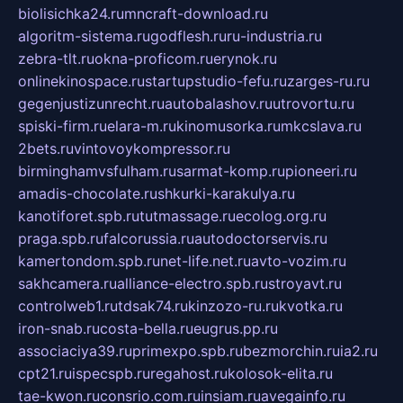
biolisichka24.ru
mncraft-download.ru
algoritm-sistema.ru
godflesh.ru
ru-industria.ru
zebra-tlt.ru
okna-proficom.ru
erynok.ru
onlinekinospace.ru
startupstudio-fefu.ru
zarges-ru.ru
gegenjustizunrecht.ru
autobalashov.ru
utrovortu.ru
spiski-firm.ru
elara-m.ru
kinomusorka.ru
mkcslava.ru
2bets.ru
vintovoykompressor.ru
birminghamvsfulham.ru
sarmat-komp.ru
pioneeri.ru
amadis-chocolate.ru
shkurki-karakulya.ru
kanotiforet.spb.ru
tutmassage.ru
ecolog.org.ru
praga.spb.ru
falcorussia.ru
autodoctorservis.ru
kamertondom.spb.ru
net-life.net.ru
avto-vozim.ru
sakhcamera.ru
alliance-electro.spb.ru
stroyavt.ru
controlweb1.ru
tdsak74.ru
kinzozo-ru.ru
kvotka.ru
iron-snab.ru
costa-bella.ru
eugrus.pp.ru
associaciya39.ru
primexpo.spb.ru
bezmorchin.ru
ia2.ru
cpt21.ru
ispecspb.ru
regahost.ru
kolosok-elita.ru
tae-kwon.ru
consrio.com.ru
insiam.ru
avegainfo.ru