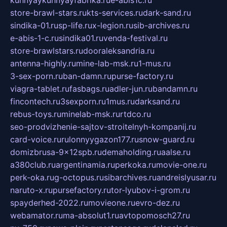
kuhnyaykuhnyayfabrika.ru
e-abis1c.ru
store-brawl-stars.ru
kts-services.ru
dark-sand.ru
sindika-01.ru
sp-life.ru
x-legion.ru
sib-archives.ru
e-abis-1-c.ru
sindika01.ru
venda-festival.ru
store-brawlstars.ru
dooraleksandria.ru
antenna-highly.ru
mine-lab-msk.ru
1-mus.ru
3-sex-porn.ru
ban-damn.ru
purse-factory.ru
viagra-tablet.ru
fasbags.ru
adler-jun.ru
bandamn.ru
fincontech.ru
3sexporn.ru
1mus.ru
darksand.ru
rebus-toys.ru
minelab-msk.ru
rtdco.ru
seo-prodvizhenie-sajtov-stroitelnyh-kompanij.ru
card-voice.ru
rulonnyygazon177.ru
snow-guard.ru
domizbrusa-9x12spb.ru
demaholding.ru
aalse.ru
a380club.ru
argentinamia.ru
perkoka.ru
movie-one.ru
perk-oka.ru
g-octopus.ru
sibarchives.ru
andreislyusar.ru
naruto-x.ru
pursefactory.ru
tor-lyubov-i-grom.ru
spayderhed-2022.ru
movieone.ru
evro-dez.ru
webamator.ru
ma-absolut1.ru
avtopomosch27.ru