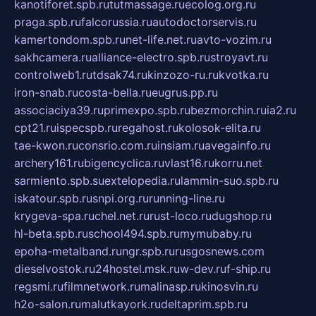
kanotiforet.spb.ru
tutmassage.ru
ecolog.org.ru
praga.spb.ru
falcorussia.ru
autodoctorservis.ru
kamertondom.spb.ru
net-life.net.ru
avto-vozim.ru
sakhcamera.ru
alliance-electro.spb.ru
stroyavt.ru
controlweb1.ru
tdsak74.ru
kinzozo-ru.ru
kvotka.ru
iron-snab.ru
costa-bella.ru
eugrus.pp.ru
associaciya39.ru
primexpo.spb.ru
bezmorchin.ru
ia2.ru
cpt21.ru
ispecspb.ru
regahost.ru
kolosok-elita.ru
tae-kwon.ru
consrio.com.ru
insiam.ru
avegainfo.ru
archery161.ru
bigencyclica.ru
vlast16.ru
korru.net
sarmiento.spb.su
extelopedia.ru
lammin-suo.spb.ru
iskatour.spb.ru
snpi.org.ru
running-line.ru
krygeva-spa.ru
chel.net.ru
rust-loco.ru
dugshop.ru
hl-beta.spb.ru
school494.spb.ru
mymubaby.ru
epoha-metalband.ru
ngr.spb.ru
rusgosnews.com
dieselvostok.ru
24hostel.msk.ru
w-dev.ru
f-ship.ru
regsmi.ru
filmnetwork.ru
malinasp.ru
kinosvin.ru
h2o-salon.ru
malutkayork.ru
deltaprim.spb.ru