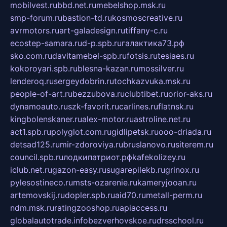
mobilvest.ru
bbd.net.ru
mebelshop.msk.ru
smp-forum.ru
bastion-td.ru
kosmoscreative.ru
avrmotors.ru
art-galadesign.ru
tiffany-c.ru
ecostep-samara.ru
d-p.spb.ru
галактика73.рф
sko.com.ru
davitamebel-spb.ru
fotsis.ru
tesiaes.ru
kokoroyari.spb.ru
blesna-kazan.ru
mossilver.ru
lenderoq.ru
sergeydobrin.ru
tochkazvuka.msk.ru
people-of-art.ru
bezzubova.ru
clubtibet.ru
orior-aks.ru
dynamoauto.ru
szk-favorit.ru
carlines.ru
flatnsk.ru
kingbolenskaner.ru
alex-motor.ru
astroline.net.ru
act1.spb.ru
polyglot.com.ru
gidlipetsk.ru
ooo-driada.ru
detsad125.ru
mir-zdoroviya.ru
bruslanovo.ru
siterem.ru
council.spb.ru
лодкипатриот.рф
kafekolizey.ru
iclub.net.ru
gazon-easy.ru
sugarepilekb.ru
grinox.ru
pylesostineco.ru
msts-ozarenie.ru
kameryjooan.ru
artemovskij.ru
dopler.spb.ru
aid70.ru
metall-perm.ru
ndm.msk.ru
ratingzooshop.ru
apiaccess.ru
globalautotrade.info
bezverhovskoe.ru
drsschool.ru