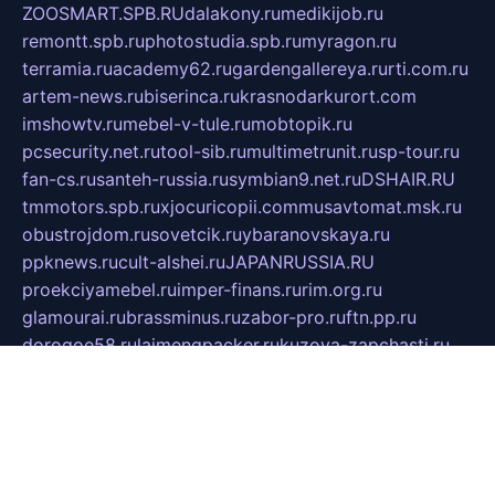
ZOOSMART.SPB.RU
dalakony.ru
medikijob.ru
remontt.spb.ru
photostudia.spb.ru
myragon.ru
terramia.ru
academy62.ru
gardengallereya.ru
rti.com.ru
artem-news.ru
biserinca.ru
krasnodarkurort.com
imshowtv.ru
mebel-v-tule.ru
mobtopik.ru
pcsecurity.net.ru
tool-sib.ru
multimetrunit.ru
sp-tour.ru
fan-cs.ru
santeh-russia.ru
symbian9.net.ru
DSHAIR.RU
tmmotors.spb.ru
xjocuricopii.com
musavtomat.msk.ru
obustrojdom.ru
sovetcik.ru
ybaranovskaya.ru
ppknews.ru
cult-alshei.ru
JAPANRUSSIA.RU
proekciyamebel.ru
imper-finans.ru
rim.org.ru
glamourai.ru
brassminus.ru
zabor-pro.ru
ftn.pp.ru
dorogoe58.ru
laimengpacker.ru
kuzova-zapchasti.ru
sageerp.ru
taxodrom.ru
dsrazvitie.ru
hardcity.net.ru
ratinghomegames.ru
topservice25.ru
gubernyan.ru
gtglasslined.ru
ii4.ru
tssport.spb.ru
andorra24.com
blackwallstreet.ru
oboimos.ru
optim-doors.com.ru
ikuch.ru
nycr.org.ru
npa21.ru
vremya-ch.spb.ru