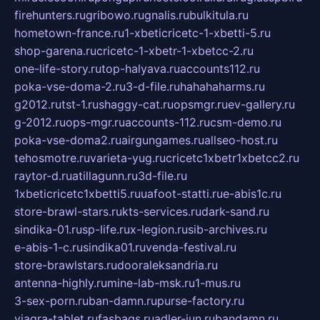
firehunters.ru
gribowo.ru
gnalis.ru
bulkitula.ru
hometown-france.ru
1-xbeticricetc-1-xbetti-5.ru
shop-garena.ru
cricetc-1-xbetr-1-xbetcc-2.ru
one-life-story.ru
top-halyava.ru
accounts112.ru
poka-vse-doma-2.ru
3-d-file.ru
hahahaharms.ru
g2012.ru
tst-1.ru
shaggy-cat.ru
opsmgr.ru
ev-gallery.ru
g-2012.ru
ops-mgr.ru
accounts-112.ru
csm-demo.ru
poka-vse-doma2.ru
airgungames.ru
allseo-host.ru
tehosmotre.ru
varieta-yug.ru
cricetc1xbetr1xbetcc2.ru
raytor-d.ru
atillagunn.ru
3d-file.ru
1xbeticricetc1xbetti5.ru
uafoot-statti.ru
e-abis1c.ru
store-brawl-stars.ru
kts-services.ru
dark-sand.ru
sindika-01.ru
sp-life.ru
x-legion.ru
sib-archives.ru
e-abis-1-c.ru
sindika01.ru
venda-festival.ru
store-brawlstars.ru
dooraleksandria.ru
antenna-highly.ru
mine-lab-msk.ru
1-mus.ru
3-sex-porn.ru
ban-damn.ru
purse-factory.ru
viagra-tablet.ru
fasbags.ru
adler-jun.ru
bandamn.ru