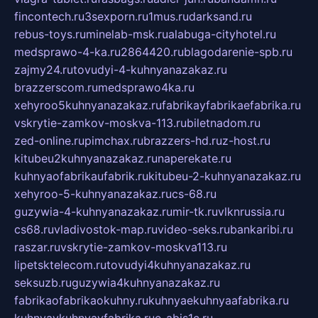
fincontech.ru
3sexporn.ru
1mus.ru
darksand.ru
rebus-toys.ru
minelab-msk.ru
alabuga-cityhotel.ru
medsprawo-4-ka.ru
2864420.ru
blagodarenie-spb.ru
zajmy24.ru
tovudyi-4-kuhnyanazakaz.ru
brazzerscom.ru
medsprawo4ka.ru
xehyroo5kuhnyanazakaz.ru
fabrikayfabrikaefabrika.ru
vskrytie-zamkov-moskva-113.ru
biletnadom.ru
zed-online.ru
pimchax.ru
brazzers-hd.ru
z-host.ru
kitubeu2kuhnyanazakaz.ru
naperekate.ru
kuhnyaofabrikaufabrik.ru
kitubeu-2-kuhnyanazakaz.ru
xehyroo-5-kuhnyanazakaz.ru
cs-68.ru
guzywia-4-kuhnyanazakaz.ru
mir-tk.ru
vlknrussia.ru
cs68.ru
vladivostok-map.ru
video-seks.ru
bankaribi.ru
raszar.ru
vskrytie-zamkov-moskva113.ru
lipetsktelecom.ru
tovudyi4kuhnyanazakaz.ru
seksuzb.ru
guzywia4kuhnyanazakaz.ru
fabrikaofabrikaokuhny.ru
kuhnyaekuhnyaafabrika.ru