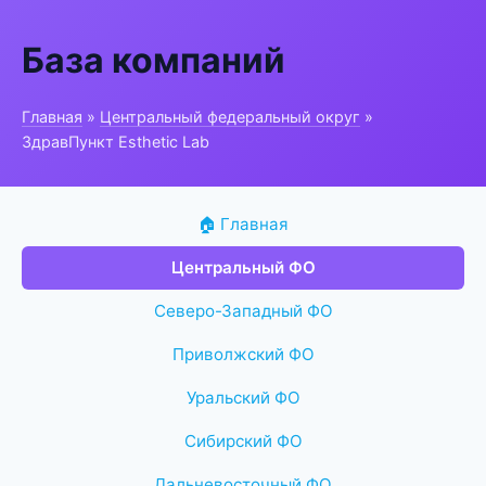
База компаний
Главная
»
Центральный федеральный округ
»
ЗдравПункт Esthetic Lab
🏠 Главная
Центральный ФО
Северо-Западный ФО
Приволжский ФО
Уральский ФО
Сибирский ФО
Дальневосточный ФО