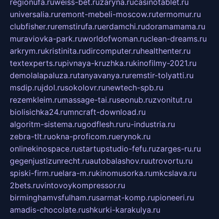
regionufa.ru
weiss-bet.ru
zaryna.ru
casinotablet.ru
universalia.ru
remont-mebeli-moscow.ru
termomur.ru
clubfisher.ru
remstirufa.ru
erdamchi.ru
doramamama.ru
muraviovka-park.ru
worldofwoman.ru
clean-dreams.ru
arkrym.ru
kristinita.ru
dircomputer.ru
healthenter.ru
textexperts.ru
pivnaya-kruzhka.ru
kinofilmy-2021.ru
demolalapaluza.ru
tanyavanya.ru
remstir-tolyatti.ru
msdip.ru
jdol.ru
sokolovr.ru
newtech-spb.ru
rezemkleim.ru
massage-tai.ru
seonub.ru
zvonitut.ru
biolisichka24.ru
mncraft-download.ru
algoritm-sistema.ru
godflesh.ru
ru-industria.ru
zebra-tlt.ru
okna-proficom.ru
erynok.ru
onlinekinospace.ru
startupstudio-fefu.ru
zarges-ru.ru
gegenjustizunrecht.ru
autobalashov.ru
utrovortu.ru
spiski-firm.ru
elara-m.ru
kinomusorka.ru
mkcslava.ru
2bets.ru
vintovoykompressor.ru
birminghamvsfulham.ru
sarmat-komp.ru
pioneeri.ru
amadis-chocolate.ru
shkurki-karakulya.ru