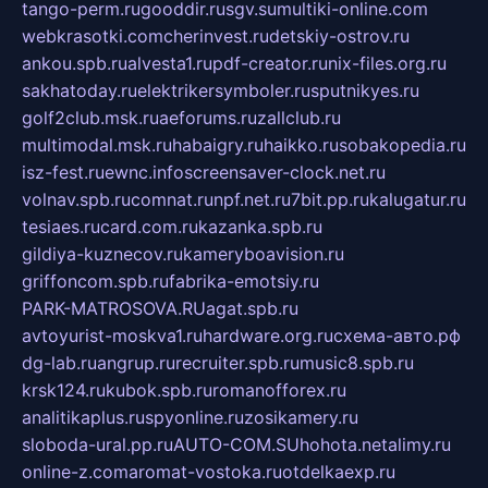
tango-perm.ru
gooddir.ru
sgv.su
multiki-online.com
webkrasotki.com
cherinvest.ru
detskiy-ostrov.ru
ankou.spb.ru
alvesta1.ru
pdf-creator.ru
nix-files.org.ru
sakhatoday.ru
elektrikersymboler.ru
sputnikyes.ru
golf2club.msk.ru
aeforums.ru
zallclub.ru
multimodal.msk.ru
habaigry.ru
haikko.ru
sobakopedia.ru
isz-fest.ru
ewnc.info
screensaver-clock.net.ru
volnav.spb.ru
comnat.ru
npf.net.ru
7bit.pp.ru
kalugatur.ru
tesiaes.ru
card.com.ru
kazanka.spb.ru
gildiya-kuznecov.ru
kameryboavision.ru
griffoncom.spb.ru
fabrika-emotsiy.ru
PARK-MATROSOVA.RU
agat.spb.ru
avtoyurist-moskva1.ru
hardware.org.ru
схема-авто.рф
dg-lab.ru
angrup.ru
recruiter.spb.ru
music8.spb.ru
krsk124.ru
kubok.spb.ru
romanofforex.ru
analitikaplus.ru
spyonline.ru
zosikamery.ru
sloboda-ural.pp.ru
AUTO-COM.SU
hohota.net
alimy.ru
online-z.com
aromat-vostoka.ru
otdelkaexp.ru