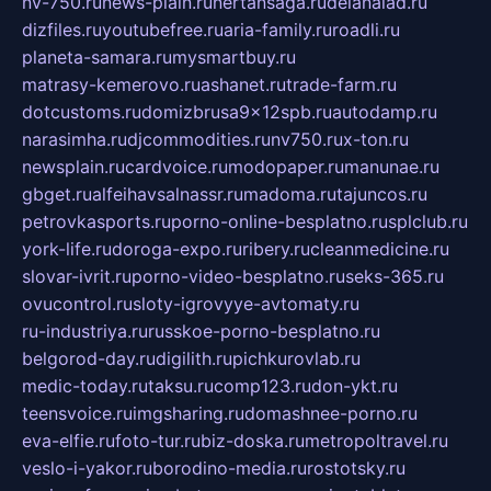
nv-750.ru
news-plain.ru
nertansaga.ru
delanalad.ru
dizfiles.ru
youtubefree.ru
aria-family.ru
roadli.ru
planeta-samara.ru
mysmartbuy.ru
matrasy-kemerovo.ru
ashanet.ru
trade-farm.ru
dotcustoms.ru
domizbrusa9x12spb.ru
autodamp.ru
narasimha.ru
djcommodities.ru
nv750.ru
x-ton.ru
newsplain.ru
cardvoice.ru
modopaper.ru
manunae.ru
gbget.ru
alfeihavsalnassr.ru
madoma.ru
tajuncos.ru
petrovkasports.ru
porno-online-besplatno.ru
splclub.ru
york-life.ru
doroga-expo.ru
ribery.ru
cleanmedicine.ru
slovar-ivrit.ru
porno-video-besplatno.ru
seks-365.ru
ovucontrol.ru
sloty-igrovyye-avtomaty.ru
ru-industriya.ru
russkoe-porno-besplatno.ru
belgorod-day.ru
digilith.ru
pichkurovlab.ru
medic-today.ru
taksu.ru
comp123.ru
don-ykt.ru
teensvoice.ru
imgsharing.ru
domashnee-porno.ru
eva-elfie.ru
foto-tur.ru
biz-doska.ru
metropoltravel.ru
veslo-i-yakor.ru
borodino-media.ru
rostotsky.ru