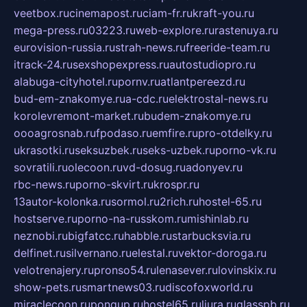
veetbox.ru
cinemapost.ru
ciam-fr.ru
kraft-you.ru
mega-press.ru
03223.ru
web-explore.ru
rastenuya.ru
eurovision-russia.ru
strah-news.ru
freeride-team.ru
itrack-24.ru
sexshopexpress.ru
autostudiopro.ru
alabuga-cityhotel.ru
pornv.ru
atlantpereezd.ru
bud-em-znakomye.ru
a-cdc.ru
elektrostal-news.ru
korolevremont-market.ru
budem-znakomye.ru
oooagrosnab.ru
fpodaso.ru
emfire.ru
pro-otdelky.ru
ukrasotki.ru
seksuzbek.ru
seks-uzbek.ru
porno-vk.ru
sovratili.ru
olecoon.ru
vd-dosug.ru
adonyev.ru
rbc-news.ru
porno-skvirt.ru
krospr.ru
13autor-kolonka.ru
sormol.ru
2rich.ru
hostel-65.ru
hostserve.ru
porno-na-russkom.ru
mishinlab.ru
neznobi.ru
bigfatcc.ru
habble.ru
starbucksvia.ru
delfinet.ru
silvernano.ru
elestal.ru
vektor-doroga.ru
velotrenajery.ru
pronso54.ru
lenasever.ru
lovinskix.ru
show-pets.ru
smartnews03.ru
discofoxworld.ru
miraclecoon.ru
pongup.ru
hostel65.ru
liura.ru
glasspb.ru