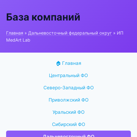
База компаний
Главная
»
Дальневосточный федеральный округ
» ИП
MedArt Lab
🏠 Главная
Центральный ФО
Северо-Западный ФО
Приволжский ФО
Уральский ФО
Сибирский ФО
Дальневосточный ФО