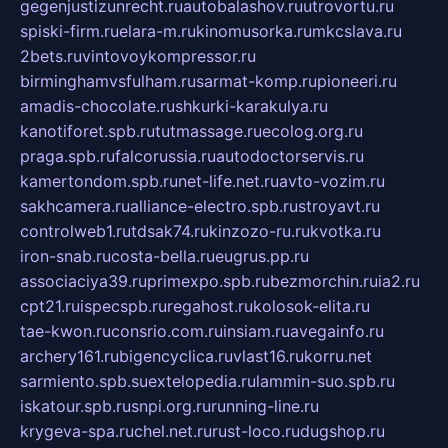
gegenjustizunrecht.ru
autobalashov.ru
utrovortu.ru
spiski-firm.ru
elara-m.ru
kinomusorka.ru
mkcslava.ru
2bets.ru
vintovoykompressor.ru
birminghamvsfulham.ru
sarmat-komp.ru
pioneeri.ru
amadis-chocolate.ru
shkurki-karakulya.ru
kanotiforet.spb.ru
tutmassage.ru
ecolog.org.ru
praga.spb.ru
falcorussia.ru
autodoctorservis.ru
kamertondom.spb.ru
net-life.net.ru
avto-vozim.ru
sakhcamera.ru
alliance-electro.spb.ru
stroyavt.ru
controlweb1.ru
tdsak74.ru
kinzozo-ru.ru
kvotka.ru
iron-snab.ru
costa-bella.ru
eugrus.pp.ru
associaciya39.ru
primexpo.spb.ru
bezmorchin.ru
ia2.ru
cpt21.ru
ispecspb.ru
regahost.ru
kolosok-elita.ru
tae-kwon.ru
consrio.com.ru
insiam.ru
avegainfo.ru
archery161.ru
bigencyclica.ru
vlast16.ru
korru.net
sarmiento.spb.su
extelopedia.ru
lammin-suo.spb.ru
iskatour.spb.ru
snpi.org.ru
running-line.ru
krygeva-spa.ru
chel.net.ru
rust-loco.ru
dugshop.ru