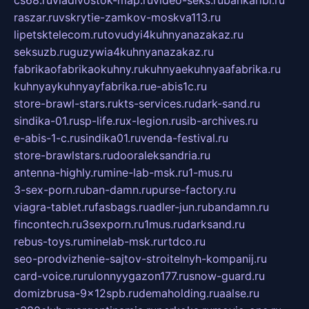
cs68.ru
vladivostok-map.ru
video-seks.ru
bankaribi.ru
raszar.ru
vskrytie-zamkov-moskva113.ru
lipetsktelecom.ru
tovudyi4kuhnyanazakaz.ru
seksuzb.ru
guzywia4kuhnyanazakaz.ru
fabrikaofabrikaokuhny.ru
kuhnyaekuhnyaafabrika.ru
kuhnyaykuhnyayfabrika.ru
e-abis1c.ru
store-brawl-stars.ru
kts-services.ru
dark-sand.ru
sindika-01.ru
sp-life.ru
x-legion.ru
sib-archives.ru
e-abis-1-c.ru
sindika01.ru
venda-festival.ru
store-brawlstars.ru
dooraleksandria.ru
antenna-highly.ru
mine-lab-msk.ru
1-mus.ru
3-sex-porn.ru
ban-damn.ru
purse-factory.ru
viagra-tablet.ru
fasbags.ru
adler-jun.ru
bandamn.ru
fincontech.ru
3sexporn.ru
1mus.ru
darksand.ru
rebus-toys.ru
minelab-msk.ru
rtdco.ru
seo-prodvizhenie-sajtov-stroitelnyh-kompanij.ru
card-voice.ru
rulonnyygazon177.ru
snow-guard.ru
domizbrusa-9x12spb.ru
demaholding.ru
aalse.ru