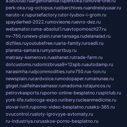
a380club.ru
argentinamia.ru
perkoka.ru
movie-one.ru
perk-oka.ru
g-octopus.ru
sibarchives.ru
andreislyusar.ru
naruto-x.ru
pursefactory.ru
tor-lyubov-i-grom.ru
spayderhed-2022.ru
movieone.ru
evro-dez.ru
webamator.ru
ma-absolut1.ru
avtopomosch27.ru
nv-750.ru
news-plain.ru
nertansaga.ru
delanalad.ru
dizfiles.ru
youtubefree.ru
aria-family.ru
roadli.ru
planeta-samara.ru
mysmartbuy.ru
matrasy-kemerovo.ru
ashanet.ru
trade-farm.ru
dotcustoms.ru
domizbrusa9x12spb.ru
autodamp.ru
narasimha.ru
djcommodities.ru
nv750.ru
x-ton.ru
newsplain.ru
cardvoice.ru
modopaper.ru
manunae.ru
gbget.ru
alfeihavsalnassr.ru
madoma.ru
tajuncos.ru
petrovkasports.ru
porno-online-besplatno.ru
splclub.ru
york-life.ru
doroga-expo.ru
ribery.ru
cleanmedicine.ru
slovar-ivrit.ru
porno-video-besplatno.ru
seks-365.ru
ovucontrol.ru
sloty-igrovyye-avtomaty.ru
ru-industriya.ru
russkoe-porno-besplatno.ru