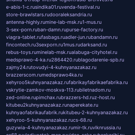
e-abis-1-c.ru
sindika01.ru
venda-festival.ru
store-brawlstars.ru
dooraleksandria.ru
antenna-highly.ru
mine-lab-msk.ru
1-mus.ru
3-sex-porn.ru
ban-damn.ru
purse-factory.ru
viagra-tablet.ru
fasbags.ru
adler-jun.ru
bandamn.ru
fincontech.ru
3sexporn.ru
1mus.ru
darksand.ru
rebus-toys.ru
minelab-msk.ru
alabuga-cityhotel.ru
medsprawo-4-ka.ru
2864420.ru
blagodarenie-spb.ru
zajmy24.ru
tovudyi-4-kuhnyanazakaz.ru
brazzerscom.ru
medsprawo4ka.ru
xehyroo5kuhnyanazakaz.ru
fabrikayfabrikaefabrika.ru
vskrytie-zamkov-moskva-113.ru
biletnadom.ru
zed-online.ru
pimchax.ru
brazzers-hd.ru
z-host.ru
kitubeu2kuhnyanazakaz.ru
naperekate.ru
kuhnyaofabrikaufabrik.ru
kitubeu-2-kuhnyanazakaz.ru
xehyroo-5-kuhnyanazakaz.ru
cs-68.ru
guzywia-4-kuhnyanazakaz.ru
mir-tk.ru
vlknrussia.ru