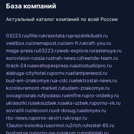
База компаний
Актуальный каталог компаний по всей России
03223.ru
ufille.ru
krasotata.ru
prazdnikdushi.ru
veetbox.ru
cinemapost.ru
ciam-fr.ru
kraft-you.ru
mega-press.ru
03223.ru
web-explore.ru
rastenuya.ru
eurovision-russia.ru
strah-news.ru
freeride-team.ru
itrack-24.ru
sexshopexpress.ru
autostudiopro.ru
alabuga-cityhotel.ru
pornv.ru
atlantpereezd.ru
bud-em-znakomye.ru
a-cdc.ru
elektrostal-news.ru
korolevremont-market.ru
budem-znakomye.ru
oooagrosnab.ru
fpodaso.ru
emfire.ru
pro-otdelky.ru
ukrasotki.ru
seksuzbek.ru
seks-uzbek.ru
porno-vk.ru
sovratili.ru
olecoon.ru
vd-dosug.ru
adonyev.ru
rbc-news.ru
porno-skvirt.ru
krospr.ru
13autor-kolonka.ru
sormol.ru
2rich.ru
hostel-65.ru
hostserve.ru
porno-na-russkom.ru
mishinlab.ru