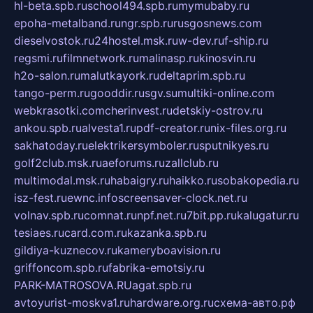
hl-beta.spb.ru
school494.spb.ru
mymubaby.ru
epoha-metalband.ru
ngr.spb.ru
rusgosnews.com
dieselvostok.ru
24hostel.msk.ru
w-dev.ru
f-ship.ru
regsmi.ru
filmnetwork.ru
malinasp.ru
kinosvin.ru
h2o-salon.ru
malutkayork.ru
deltaprim.spb.ru
tango-perm.ru
gooddir.ru
sgv.su
multiki-online.com
webkrasotki.com
cherinvest.ru
detskiy-ostrov.ru
ankou.spb.ru
alvesta1.ru
pdf-creator.ru
nix-files.org.ru
sakhatoday.ru
elektrikersymboler.ru
sputnikyes.ru
golf2club.msk.ru
aeforums.ru
zallclub.ru
multimodal.msk.ru
habaigry.ru
haikko.ru
sobakopedia.ru
isz-fest.ru
ewnc.info
screensaver-clock.net.ru
volnav.spb.ru
comnat.ru
npf.net.ru
7bit.pp.ru
kalugatur.ru
tesiaes.ru
card.com.ru
kazanka.spb.ru
gildiya-kuznecov.ru
kameryboavision.ru
griffoncom.spb.ru
fabrika-emotsiy.ru
PARK-MATROSOVA.RU
agat.spb.ru
avtoyurist-moskva1.ru
hardware.org.ru
схема-авто.рф