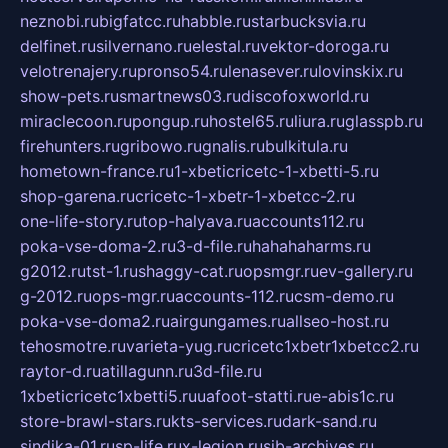
neznobi.ru
bigfatcc.ru
habble.ru
starbucksvia.ru
delfinet.ru
silvernano.ru
elestal.ru
vektor-doroga.ru
velotrenajery.ru
pronso54.ru
lenasever.ru
lovinskix.ru
show-pets.ru
smartnews03.ru
discofoxworld.ru
miraclecoon.ru
pongup.ru
hostel65.ru
liura.ru
glasspb.ru
firehunters.ru
gribowo.ru
gnalis.ru
bulkitula.ru
hometown-france.ru
1-xbeticricetc-1-xbetti-5.ru
shop-garena.ru
cricetc-1-xbetr-1-xbetcc-2.ru
one-life-story.ru
top-halyava.ru
accounts112.ru
poka-vse-doma-2.ru
3-d-file.ru
hahahaharms.ru
g2012.ru
tst-1.ru
shaggy-cat.ru
opsmgr.ru
ev-gallery.ru
g-2012.ru
ops-mgr.ru
accounts-112.ru
csm-demo.ru
poka-vse-doma2.ru
airgungames.ru
allseo-host.ru
tehosmotre.ru
varieta-yug.ru
cricetc1xbetr1xbetcc2.ru
raytor-d.ru
atillagunn.ru
3d-file.ru
1xbeticricetc1xbetti5.ru
uafoot-statti.ru
e-abis1c.ru
store-brawl-stars.ru
kts-services.ru
dark-sand.ru
sindika-01.ru
sp-life.ru
x-legion.ru
sib-archives.ru