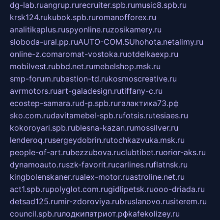
dg-lab.ru
angrup.ru
recruiter.spb.ru
music8.spb.ru
krsk124.ru
kubok.spb.ru
romanofforex.ru
analitikaplus.ru
spyonline.ru
zosikamery.ru
sloboda-ural.pp.ru
AUTO-COM.SU
hohota.net
alimy.ru
online-z.com
aromat-vostoka.ru
otdelkaexp.ru
mobilvest.ru
bbd.net.ru
mebelshop.msk.ru
smp-forum.ru
bastion-td.ru
kosmoscreative.ru
avrmotors.ru
art-galadesign.ru
tiffany-c.ru
ecostep-samara.ru
d-p.spb.ru
галактика73.рф
sko.com.ru
davitamebel-spb.ru
fotsis.ru
tesiaes.ru
kokoroyari.spb.ru
blesna-kazan.ru
mossilver.ru
lenderoq.ru
sergeydobrin.ru
tochkazvuka.msk.ru
people-of-art.ru
bezzubova.ru
clubtibet.ru
orior-aks.ru
dynamoauto.ru
szk-favorit.ru
carlines.ru
flatnsk.ru
kingbolenskaner.ru
alex-motor.ru
astroline.net.ru
act1.spb.ru
polyglot.com.ru
gidlipetsk.ru
ooo-driada.ru
detsad125.ru
mir-zdoroviya.ru
bruslanovo.ru
siterem.ru
council.spb.ru
лодкипатриот.рф
kafekolizey.ru