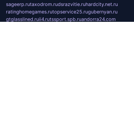
sageerp.ru
taxodrom.ru
dsrazvitie.ru
hardcity.net.ru
ratinghomegames.ru
topservice25.ru
gubernyan.ru
gtglasslined.ru
ii4.ru
tssport.spb.ru
andorra24.com
blackwallstreet.ru
oboimos.ru
optim-doors.com.ru
ikuch.ru
nycr.org.ru
npa21.ru
vremya-ch.spb.ru
desert000.ru
ivtorgi.ru
ifiori.ru
catalog-statei.ru
dcv.org.ru
spetsmaster174.ru
ipkameryhiseeu.ru
dum26.ru
ruspol.spb.ru
fr-opendp.ru
kam-solnyshko.ru
cheyenne-arapaho.ru
sevzapmetal.spb.ru
ted-lapidus.spb.ru
parasite-eliminator.ru
sigma-complete.ru
modernworld.ru
dama-moda.ru
eholot-group.ru
sk-nvkz.ru
DRONGOLD.RU
democratia2.ru
i-farmer.ru
mass-sport.org
jablonex.spb.ru
bookmess.ru
linkword.ru
refineua.com.ru
cs-spec.net.ru
altay-mebel.ru
DNK-THEATRE.RU
mechaniks.spb.ru
ipcamtechage.ru
skosta.ru
a-sun.ru
stroy-ldsp.ru
snowlands.org.ru
childrensshoes.ru
mrlizzy.ru
mebelsofiakrd.ru