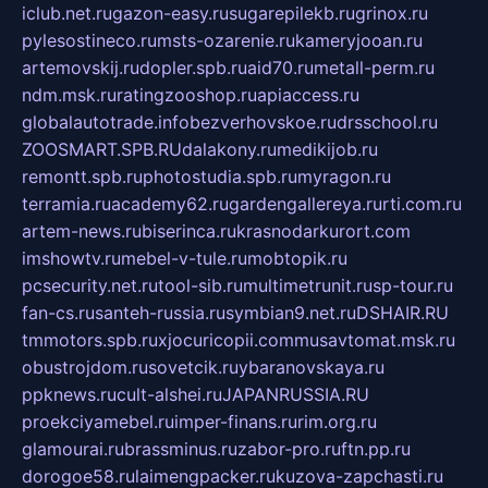
iclub.net.ru
gazon-easy.ru
sugarepilekb.ru
grinox.ru
pylesostineco.ru
msts-ozarenie.ru
kameryjooan.ru
artemovskij.ru
dopler.spb.ru
aid70.ru
metall-perm.ru
ndm.msk.ru
ratingzooshop.ru
apiaccess.ru
globalautotrade.info
bezverhovskoe.ru
drsschool.ru
ZOOSMART.SPB.RU
dalakony.ru
medikijob.ru
remontt.spb.ru
photostudia.spb.ru
myragon.ru
terramia.ru
academy62.ru
gardengallereya.ru
rti.com.ru
artem-news.ru
biserinca.ru
krasnodarkurort.com
imshowtv.ru
mebel-v-tule.ru
mobtopik.ru
pcsecurity.net.ru
tool-sib.ru
multimetrunit.ru
sp-tour.ru
fan-cs.ru
santeh-russia.ru
symbian9.net.ru
DSHAIR.RU
tmmotors.spb.ru
xjocuricopii.com
musavtomat.msk.ru
obustrojdom.ru
sovetcik.ru
ybaranovskaya.ru
ppknews.ru
cult-alshei.ru
JAPANRUSSIA.RU
proekciyamebel.ru
imper-finans.ru
rim.org.ru
glamourai.ru
brassminus.ru
zabor-pro.ru
ftn.pp.ru
dorogoe58.ru
laimengpacker.ru
kuzova-zapchasti.ru