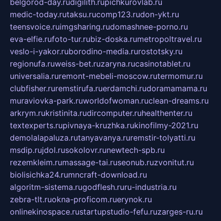
belgorod-day.ru
digilith.ru
pichkurovlab.ru
medic-today.ru
taksu.ru
comp123.ru
don-ykt.ru
teensvoice.ru
imgsharing.ru
domashnee-porno.ru
eva-elfie.ru
foto-tur.ru
biz-doska.ru
metropoltravel.ru
veslo-i-yakor.ru
borodino-media.ru
rostotsky.ru
regionufa.ru
weiss-bet.ru
zaryna.ru
casinotablet.ru
universalia.ru
remont-mebeli-moscow.ru
termomur.ru
clubfisher.ru
remstirufa.ru
erdamchi.ru
doramamama.ru
muraviovka-park.ru
worldofwoman.ru
clean-dreams.ru
arkrym.ru
kristinita.ru
dircomputer.ru
healthenter.ru
textexperts.ru
pivnaya-kruzhka.ru
kinofilmy-2021.ru
demolalapaluza.ru
tanyavanya.ru
remstir-tolyatti.ru
msdip.ru
jdol.ru
sokolovr.ru
newtech-spb.ru
rezemkleim.ru
massage-tai.ru
seonub.ru
zvonitut.ru
biolisichka24.ru
mncraft-download.ru
algoritm-sistema.ru
godflesh.ru
ru-industria.ru
zebra-tlt.ru
okna-proficom.ru
erynok.ru
onlinekinospace.ru
startupstudio-fefu.ru
zarges-ru.ru