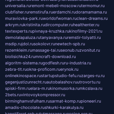
universalia.ru
remont-mebeli-moscow.ru
termomur.ru
clubfisher.ru
remstirufa.ru
erdamchi.ru
doramamama.ru
muraviovka-park.ru
worldofwoman.ru
clean-dreams.ru
arkrym.ru
kristinita.ru
dircomputer.ru
healthenter.ru
textexperts.ru
pivnaya-kruzhka.ru
kinofilmy-2021.ru
demolalapaluza.ru
tanyavanya.ru
remstir-tolyatti.ru
msdip.ru
jdol.ru
sokolovr.ru
newtech-spb.ru
rezemkleim.ru
massage-tai.ru
seonub.ru
zvonitut.ru
biolisichka24.ru
mncraft-download.ru
algoritm-sistema.ru
godflesh.ru
ru-industria.ru
zebra-tlt.ru
okna-proficom.ru
erynok.ru
onlinekinospace.ru
startupstudio-fefu.ru
zarges-ru.ru
gegenjustizunrecht.ru
autobalashov.ru
utrovortu.ru
spiski-firm.ru
elara-m.ru
kinomusorka.ru
mkcslava.ru
2bets.ru
vintovoykompressor.ru
birminghamvsfulham.ru
sarmat-komp.ru
pioneeri.ru
amadis-chocolate.ru
shkurki-karakulya.ru
kanotiforet.spb.ru
tutmassage.ru
ecolog.org.ru