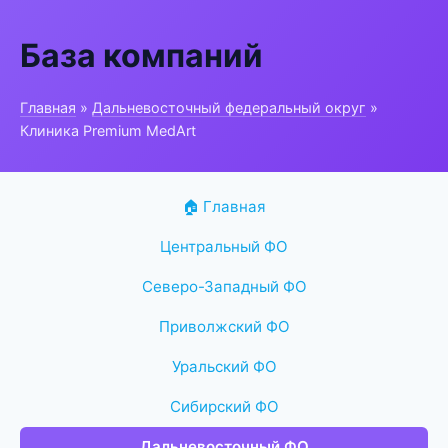
База компаний
Главная
»
Дальневосточный федеральный округ
»
Клиника Premium MedArt
🏠 Главная
Центральный ФО
Северо-Западный ФО
Приволжский ФО
Уральский ФО
Сибирский ФО
Дальневосточный ФО