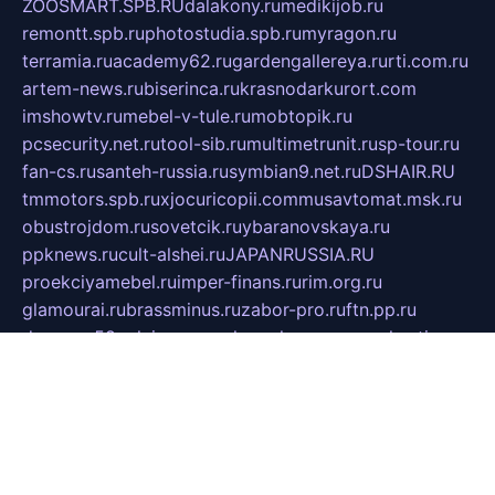
ZOOSMART.SPB.RU
dalakony.ru
medikijob.ru
remontt.spb.ru
photostudia.spb.ru
myragon.ru
terramia.ru
academy62.ru
gardengallereya.ru
rti.com.ru
artem-news.ru
biserinca.ru
krasnodarkurort.com
imshowtv.ru
mebel-v-tule.ru
mobtopik.ru
pcsecurity.net.ru
tool-sib.ru
multimetrunit.ru
sp-tour.ru
fan-cs.ru
santeh-russia.ru
symbian9.net.ru
DSHAIR.RU
tmmotors.spb.ru
xjocuricopii.com
musavtomat.msk.ru
obustrojdom.ru
sovetcik.ru
ybaranovskaya.ru
ppknews.ru
cult-alshei.ru
JAPANRUSSIA.RU
proekciyamebel.ru
imper-finans.ru
rim.org.ru
glamourai.ru
brassminus.ru
zabor-pro.ru
ftn.pp.ru
dorogoe58.ru
laimengpacker.ru
kuzova-zapchasti.ru
sageerp.ru
taxodrom.ru
dsrazvitie.ru
hardcity.net.ru
ratinghomegames.ru
topservice25.ru
gubernyan.ru
gtglasslined.ru
ii4.ru
tssport.spb.ru
andorra24.com
blackwallstreet.ru
oboimos.ru
optim-doors.com.ru
ikuch.ru
nycr.org.ru
npa21.ru
vremya-ch.spb.ru