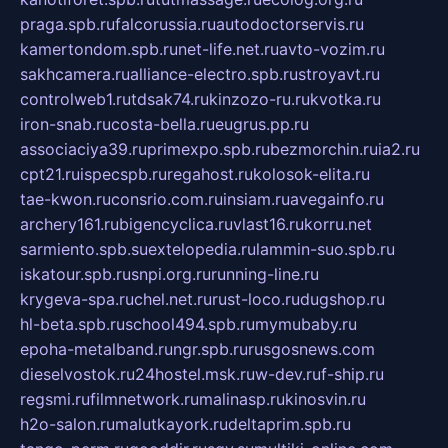
praga.spb.ru
falcorussia.ru
autodoctorservis.ru
kamertondom.spb.ru
net-life.net.ru
avto-vozim.ru
sakhcamera.ru
alliance-electro.spb.ru
stroyavt.ru
controlweb1.ru
tdsak74.ru
kinzozo-ru.ru
kvotka.ru
iron-snab.ru
costa-bella.ru
eugrus.pp.ru
associaciya39.ru
primexpo.spb.ru
bezmorchin.ru
ia2.ru
cpt21.ru
ispecspb.ru
regahost.ru
kolosok-elita.ru
tae-kwon.ru
consrio.com.ru
insiam.ru
avegainfo.ru
archery161.ru
bigencyclica.ru
vlast16.ru
korru.net
sarmiento.spb.su
extelopedia.ru
lammin-suo.spb.ru
iskatour.spb.ru
snpi.org.ru
running-line.ru
krygeva-spa.ru
chel.net.ru
rust-loco.ru
dugshop.ru
hl-beta.spb.ru
school494.spb.ru
mymubaby.ru
epoha-metalband.ru
ngr.spb.ru
rusgosnews.com
dieselvostok.ru
24hostel.msk.ru
w-dev.ru
f-ship.ru
regsmi.ru
filmnetwork.ru
malinasp.ru
kinosvin.ru
h2o-salon.ru
malutkayork.ru
deltaprim.spb.ru