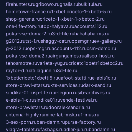
firehunters.ru
gribowo.ru
gnalis.ru
bulkitula.ru
hometown-france.ru
1-xbeticricetc-1-xbetti-5.ru
shop-garena.ru
cricetc-1-xbetr-1-xbetcc-2.ru
one-life-story.ru
top-halyava.ru
accounts112.ru
poka-vse-doma-2.ru
3-d-file.ru
hahahaharms.ru
g2012.ru
tst-1.ru
shaggy-cat.ru
opsmgr.ru
ev-gallery.ru
g-2012.ru
ops-mgr.ru
accounts-112.ru
csm-demo.ru
poka-vse-doma2.ru
airgungames.ru
allseo-host.ru
tehosmotre.ru
varieta-yug.ru
cricetc1xbetr1xbetcc2.ru
raytor-d.ru
atillagunn.ru
3d-file.ru
1xbeticricetc1xbetti5.ru
uafoot-statti.ru
e-abis1c.ru
store-brawl-stars.ru
kts-services.ru
dark-sand.ru
sindika-01.ru
sp-life.ru
x-legion.ru
sib-archives.ru
e-abis-1-c.ru
sindika01.ru
venda-festival.ru
store-brawlstars.ru
dooraleksandria.ru
antenna-highly.ru
mine-lab-msk.ru
1-mus.ru
3-sex-porn.ru
ban-damn.ru
purse-factory.ru
viagra-tablet.ru
fasbags.ru
adler-jun.ru
bandamn.ru