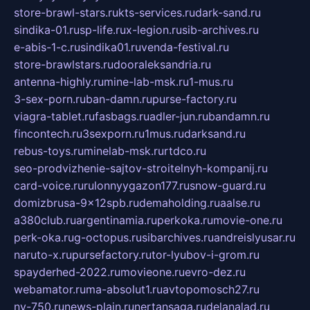
store-brawl-stars.ru
kts-services.ru
dark-sand.ru
sindika-01.ru
sp-life.ru
x-legion.ru
sib-archives.ru
e-abis-1-c.ru
sindika01.ru
venda-festival.ru
store-brawlstars.ru
dooraleksandria.ru
antenna-highly.ru
mine-lab-msk.ru
1-mus.ru
3-sex-porn.ru
ban-damn.ru
purse-factory.ru
viagra-tablet.ru
fasbags.ru
adler-jun.ru
bandamn.ru
fincontech.ru
3sexporn.ru
1mus.ru
darksand.ru
rebus-toys.ru
minelab-msk.ru
rtdco.ru
seo-prodvizhenie-sajtov-stroitelnyh-kompanij.ru
card-voice.ru
rulonnyygazon177.ru
snow-guard.ru
domizbrusa-9x12spb.ru
demaholding.ru
aalse.ru
a380club.ru
argentinamia.ru
perkoka.ru
movie-one.ru
perk-oka.ru
g-octopus.ru
sibarchives.ru
andreislyusar.ru
naruto-x.ru
pursefactory.ru
tor-lyubov-i-grom.ru
spayderhed-2022.ru
movieone.ru
evro-dez.ru
webamator.ru
ma-absolut1.ru
avtopomosch27.ru
nv-750.ru
news-plain.ru
nertansaga.ru
delanalad.ru