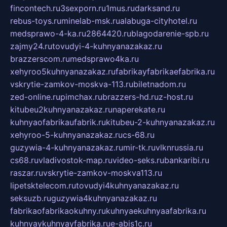
fincontech.ru
3sexporn.ru
1mus.ru
darksand.ru
rebus-toys.ru
minelab-msk.ru
alabuga-cityhotel.ru
medsprawo-4-ka.ru
2864420.ru
blagodarenie-spb.ru
zajmy24.ru
tovudyi-4-kuhnyanazakaz.ru
brazzerscom.ru
medsprawo4ka.ru
xehyroo5kuhnyanazakaz.ru
fabrikayfabrikaefabrika.ru
vskrytie-zamkov-moskva-113.ru
biletnadom.ru
zed-online.ru
pimchax.ru
brazzers-hd.ru
z-host.ru
kitubeu2kuhnyanazakaz.ru
naperekate.ru
kuhnyaofabrikaufabrik.ru
kitubeu-2-kuhnyanazakaz.ru
xehyroo-5-kuhnyanazakaz.ru
cs-68.ru
guzywia-4-kuhnyanazakaz.ru
mir-tk.ru
vlknrussia.ru
cs68.ru
vladivostok-map.ru
video-seks.ru
bankaribi.ru
raszar.ru
vskrytie-zamkov-moskva113.ru
lipetsktelecom.ru
tovudyi4kuhnyanazakaz.ru
seksuzb.ru
guzywia4kuhnyanazakaz.ru
fabrikaofabrikaokuhny.ru
kuhnyaekuhnyaafabrika.ru
kuhnyaykuhnyayfabrika.ru
e-abis1c.ru