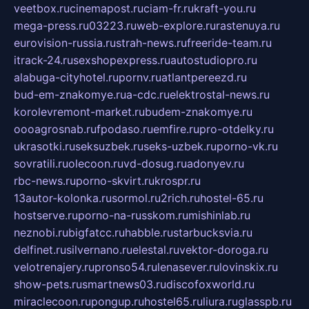
veetbox.ru
cinemapost.ru
ciam-fr.ru
kraft-you.ru
mega-press.ru
03223.ru
web-explore.ru
rastenuya.ru
eurovision-russia.ru
strah-news.ru
freeride-team.ru
itrack-24.ru
sexshopexpress.ru
autostudiopro.ru
alabuga-cityhotel.ru
pornv.ru
atlantpereezd.ru
bud-em-znakomye.ru
a-cdc.ru
elektrostal-news.ru
korolevremont-market.ru
budem-znakomye.ru
oooagrosnab.ru
fpodaso.ru
emfire.ru
pro-otdelky.ru
ukrasotki.ru
seksuzbek.ru
seks-uzbek.ru
porno-vk.ru
sovratili.ru
olecoon.ru
vd-dosug.ru
adonyev.ru
rbc-news.ru
porno-skvirt.ru
krospr.ru
13autor-kolonka.ru
sormol.ru
2rich.ru
hostel-65.ru
hostserve.ru
porno-na-russkom.ru
mishinlab.ru
neznobi.ru
bigfatcc.ru
habble.ru
starbucksvia.ru
delfinet.ru
silvernano.ru
elestal.ru
vektor-doroga.ru
velotrenajery.ru
pronso54.ru
lenasever.ru
lovinskix.ru
show-pets.ru
smartnews03.ru
discofoxworld.ru
miraclecoon.ru
pongup.ru
hostel65.ru
liura.ru
glasspb.ru