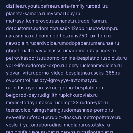
dizfiles.ru
youtubefree.ru
aria-family.ru
roadli.ru
planeta-samara.ru
mysmartbuy.ru
matrasy-kemerovo.ru
ashanet.ru
trade-farm.ru
dotcustoms.ru
domizbrusa9x12spb.ru
autodamp.ru
narasimha.ru
djcommodities.ru
nv750.ru
x-ton.ru
newsplain.ru
cardvoice.ru
modopaper.ru
manunae.ru
gbget.ru
alfeihavsalnassr.ru
madoma.ru
tajuncos.ru
petrovkasports.ru
porno-online-besplatno.ru
splclub.ru
york-life.ru
doroga-expo.ru
ribery.ru
cleanmedicine.ru
slovar-ivrit.ru
porno-video-besplatno.ru
seks-365.ru
ovucontrol.ru
sloty-igrovyye-avtomaty.ru
ru-industriya.ru
russkoe-porno-besplatno.ru
belgorod-day.ru
digilith.ru
pichkurovlab.ru
medic-today.ru
taksu.ru
comp123.ru
don-ykt.ru
teensvoice.ru
imgsharing.ru
domashnee-porno.ru
eva-elfie.ru
foto-tur.ru
biz-doska.ru
metropoltravel.ru
veslo-i-yakor.ru
borodino-media.ru
rostotsky.ru
regionufa.ru
weiss-bet.ru
zaryna.ru
casinotablet.ru