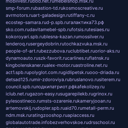
mobilvest.ru
bbd.net.ru
mebelshop.msk.ru
smp-forum.ru
bastion-td.ru
kosmoscreative.ru
avrmotors.ru
art-galadesign.ru
tiffany-c.ru
ecostep-samara.ru
d-p.spb.ru
галактика73.рф
sko.com.ru
davitamebel-spb.ru
fotsis.ru
tesiaes.ru
kokoroyari.spb.ru
blesna-kazan.ru
mossilver.ru
lenderoq.ru
sergeydobrin.ru
tochkazvuka.msk.ru
people-of-art.ru
bezzubova.ru
clubtibet.ru
orior-aks.ru
dynamoauto.ru
szk-favorit.ru
carlines.ru
flatnsk.ru
kingbolenskaner.ru
alex-motor.ru
astroline.net.ru
act1.spb.ru
polyglot.com.ru
gidlipetsk.ru
ooo-driada.ru
detsad125.ru
mir-zdoroviya.ru
bruslanovo.ru
siterem.ru
council.spb.ru
лодкипатриот.рф
kafekolizey.ru
iclub.net.ru
gazon-easy.ru
sugarepilekb.ru
grinox.ru
pylesostineco.ru
msts-ozarenie.ru
kameryjooan.ru
artemovskij.ru
dopler.spb.ru
aid70.ru
metall-perm.ru
ndm.msk.ru
ratingzooshop.ru
apiaccess.ru
globalautotrade.info
bezverhovskoe.ru
drsschool.ru