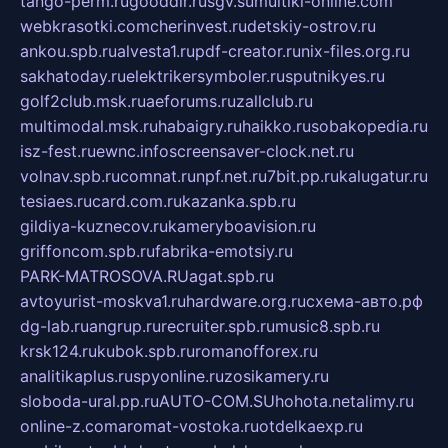
tango-perm.ru
gooddir.ru
sgv.su
multiki-online.com
webkrasotki.com
cherinvest.ru
detskiy-ostrov.ru
ankou.spb.ru
alvesta1.ru
pdf-creator.ru
nix-files.org.ru
sakhatoday.ru
elektrikersymboler.ru
sputnikyes.ru
golf2club.msk.ru
aeforums.ru
zallclub.ru
multimodal.msk.ru
habaigry.ru
haikko.ru
sobakopedia.ru
isz-fest.ru
ewnc.info
screensaver-clock.net.ru
volnav.spb.ru
comnat.ru
npf.net.ru
7bit.pp.ru
kalugatur.ru
tesiaes.ru
card.com.ru
kazanka.spb.ru
gildiya-kuznecov.ru
kameryboavision.ru
griffoncom.spb.ru
fabrika-emotsiy.ru
PARK-MATROSOVA.RU
agat.spb.ru
avtoyurist-moskva1.ru
hardware.org.ru
схема-авто.рф
dg-lab.ru
angrup.ru
recruiter.spb.ru
music8.spb.ru
krsk124.ru
kubok.spb.ru
romanofforex.ru
analitikaplus.ru
spyonline.ru
zosikamery.ru
sloboda-ural.pp.ru
AUTO-COM.SU
hohota.net
alimy.ru
online-z.com
aromat-vostoka.ru
otdelkaexp.ru