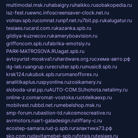
multimodal.msk.ru
habaigry.ru
haikko.ru
sobakopedia.ru
isz-fest.ru
ewnc.info
screensaver-clock.net.ru
volnav.spb.ru
comnat.ru
npf.net.ru
7bit.pp.ru
kalugatur.ru
tesiaes.ru
card.com.ru
kazanka.spb.ru
gildiya-kuznecov.ru
kameryboavision.ru
griffoncom.spb.ru
fabrika-emotsiy.ru
PARK-MATROSOVA.RU
agat.spb.ru
avtoyurist-moskva1.ru
hardware.org.ru
схема-авто.рф
dg-lab.ru
angrup.ru
recruiter.spb.ru
music8.spb.ru
krsk124.ru
kubok.spb.ru
romanofforex.ru
analitikaplus.ru
spyonline.ru
zosikamery.ru
sloboda-ural.pp.ru
AUTO-COM.SU
hohota.net
alimy.ru
online-z.com
aromat-vostoka.ru
otdelkaexp.ru
mobilvest.ru
bbd.net.ru
mebelshop.msk.ru
smp-forum.ru
bastion-td.ru
kosmoscreative.ru
avrmotors.ru
art-galadesign.ru
tiffany-c.ru
ecostep-samara.ru
d-p.spb.ru
галактика73.рф
sko.com.ru
davitamebel-spb.ru
fotsis.ru
tesiaes.ru