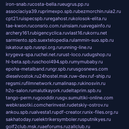
iron-snab.ru
costa-bella.ru
eugrus.pp.ru
associaciya39.ru
primexpo.spb.ru
bezmorchin.ru
ia2.ru
cpt21.ru
ispecspb.ru
regahost.ru
kolosok-elita.ru
tae-kwon.ru
consrio.com.ru
insiam.ru
avegainfo.ru
archery161.ru
bigencyclica.ru
vlast16.ru
korru.net
sarmiento.spb.su
extelopedia.ru
lammin-suo.spb.ru
iskatour.spb.ru
snpi.org.ru
running-line.ru
krygeva-spa.ru
chel.net.ru
rust-loco.ru
dugshop.ru
hl-beta.spb.ru
school494.spb.ru
mymubaby.ru
epoha-metalband.ru
ngr.spb.ru
rusgosnews.com
dieselvostok.ru
24hostel.msk.ru
w-dev.ru
f-ship.ru
regsmi.ru
filmnetwork.ru
malinasp.ru
kinosvin.ru
h2o-salon.ru
malutkayork.ru
deltaprim.spb.ru
tango-perm.ru
gooddir.ru
sgv.su
multiki-online.com
webkrasotki.com
cherinvest.ru
detskiy-ostrov.ru
ankou.spb.ru
alvesta1.ru
pdf-creator.ru
nix-files.org.ru
sakhatoday.ru
elektrikersymboler.ru
sputnikyes.ru
golf2club.msk.ru
aeforums.ru
zallclub.ru