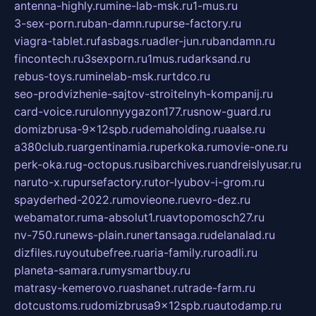
antenna-highly.ru
mine-lab-msk.ru
1-mus.ru
3-sex-porn.ru
ban-damn.ru
purse-factory.ru
viagra-tablet.ru
fasbags.ru
adler-jun.ru
bandamn.ru
fincontech.ru
3sexporn.ru
1mus.ru
darksand.ru
rebus-toys.ru
minelab-msk.ru
rtdco.ru
seo-prodvizhenie-sajtov-stroitelnyh-kompanij.ru
card-voice.ru
rulonnyygazon177.ru
snow-guard.ru
domizbrusa-9x12spb.ru
demaholding.ru
aalse.ru
a380club.ru
argentinamia.ru
perkoka.ru
movie-one.ru
perk-oka.ru
g-octopus.ru
sibarchives.ru
andreislyusar.ru
naruto-x.ru
pursefactory.ru
tor-lyubov-i-grom.ru
spayderhed-2022.ru
movieone.ru
evro-dez.ru
webamator.ru
ma-absolut1.ru
avtopomosch27.ru
nv-750.ru
news-plain.ru
nertansaga.ru
delanalad.ru
dizfiles.ru
youtubefree.ru
aria-family.ru
roadli.ru
planeta-samara.ru
mysmartbuy.ru
matrasy-kemerovo.ru
ashanet.ru
trade-farm.ru
dotcustoms.ru
domizbrusa9x12spb.ru
autodamp.ru