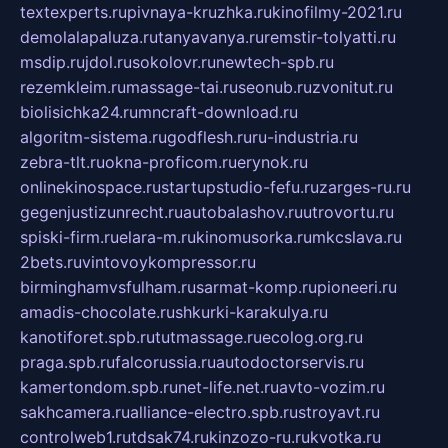
textexperts.ru
pivnaya-kruzhka.ru
kinofilmy-2021.ru
demolalapaluza.ru
tanyavanya.ru
remstir-tolyatti.ru
msdip.ru
jdol.ru
sokolovr.ru
newtech-spb.ru
rezemkleim.ru
massage-tai.ru
seonub.ru
zvonitut.ru
biolisichka24.ru
mncraft-download.ru
algoritm-sistema.ru
godflesh.ru
ru-industria.ru
zebra-tlt.ru
okna-proficom.ru
erynok.ru
onlinekinospace.ru
startupstudio-fefu.ru
zarges-ru.ru
gegenjustizunrecht.ru
autobalashov.ru
utrovortu.ru
spiski-firm.ru
elara-m.ru
kinomusorka.ru
mkcslava.ru
2bets.ru
vintovoykompressor.ru
birminghamvsfulham.ru
sarmat-komp.ru
pioneeri.ru
amadis-chocolate.ru
shkurki-karakulya.ru
kanotiforet.spb.ru
tutmassage.ru
ecolog.org.ru
praga.spb.ru
falcorussia.ru
autodoctorservis.ru
kamertondom.spb.ru
net-life.net.ru
avto-vozim.ru
sakhcamera.ru
alliance-electro.spb.ru
stroyavt.ru
controlweb1.ru
tdsak74.ru
kinzozo-ru.ru
kvotka.ru