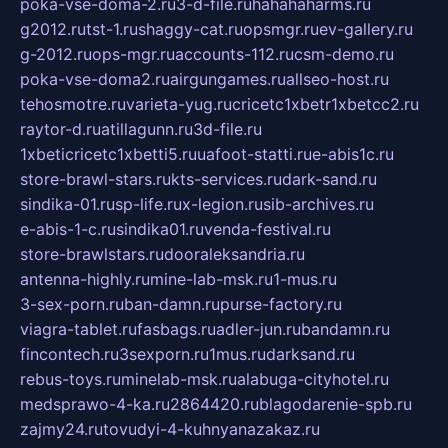
poka-vse-doma-2.ru
3-d-file.ru
hahahaharms.ru
g2012.ru
tst-1.ru
shaggy-cat.ru
opsmgr.ru
ev-gallery.ru
g-2012.ru
ops-mgr.ru
accounts-112.ru
csm-demo.ru
poka-vse-doma2.ru
airgungames.ru
allseo-host.ru
tehosmotre.ru
varieta-yug.ru
cricetc1xbetr1xbetcc2.ru
raytor-d.ru
atillagunn.ru
3d-file.ru
1xbeticricetc1xbetti5.ru
uafoot-statti.ru
e-abis1c.ru
store-brawl-stars.ru
kts-services.ru
dark-sand.ru
sindika-01.ru
sp-life.ru
x-legion.ru
sib-archives.ru
e-abis-1-c.ru
sindika01.ru
venda-festival.ru
store-brawlstars.ru
dooraleksandria.ru
antenna-highly.ru
mine-lab-msk.ru
1-mus.ru
3-sex-porn.ru
ban-damn.ru
purse-factory.ru
viagra-tablet.ru
fasbags.ru
adler-jun.ru
bandamn.ru
fincontech.ru
3sexporn.ru
1mus.ru
darksand.ru
rebus-toys.ru
minelab-msk.ru
alabuga-cityhotel.ru
medsprawo-4-ka.ru
2864420.ru
blagodarenie-spb.ru
zajmy24.ru
tovudyi-4-kuhnyanazakaz.ru