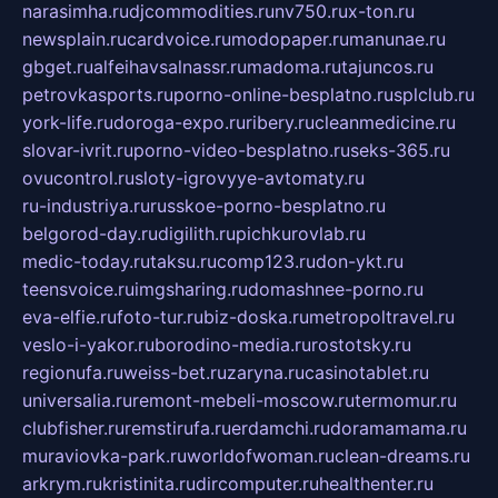
narasimha.ru
djcommodities.ru
nv750.ru
x-ton.ru
newsplain.ru
cardvoice.ru
modopaper.ru
manunae.ru
gbget.ru
alfeihavsalnassr.ru
madoma.ru
tajuncos.ru
petrovkasports.ru
porno-online-besplatno.ru
splclub.ru
york-life.ru
doroga-expo.ru
ribery.ru
cleanmedicine.ru
slovar-ivrit.ru
porno-video-besplatno.ru
seks-365.ru
ovucontrol.ru
sloty-igrovyye-avtomaty.ru
ru-industriya.ru
russkoe-porno-besplatno.ru
belgorod-day.ru
digilith.ru
pichkurovlab.ru
medic-today.ru
taksu.ru
comp123.ru
don-ykt.ru
teensvoice.ru
imgsharing.ru
domashnee-porno.ru
eva-elfie.ru
foto-tur.ru
biz-doska.ru
metropoltravel.ru
veslo-i-yakor.ru
borodino-media.ru
rostotsky.ru
regionufa.ru
weiss-bet.ru
zaryna.ru
casinotablet.ru
universalia.ru
remont-mebeli-moscow.ru
termomur.ru
clubfisher.ru
remstirufa.ru
erdamchi.ru
doramamama.ru
muraviovka-park.ru
worldofwoman.ru
clean-dreams.ru
arkrym.ru
kristinita.ru
dircomputer.ru
healthenter.ru