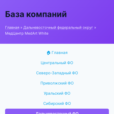
База компаний
Главная
»
Дальневосточный федеральный округ
»
МедЦентр MedArt White
🏠 Главная
Центральный ФО
Северо-Западный ФО
Приволжский ФО
Уральский ФО
Сибирский ФО
Дальневосточный ФО