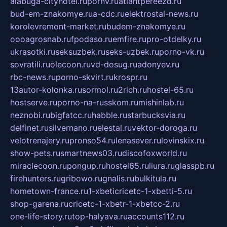
alabuga-cityhotel.ru
pornv.ru
atlantpereezd.ru
bud-em-znakomye.ru
a-cdc.ru
elektrostal-news.ru
korolevremont-market.ru
budem-znakomye.ru
oooagrosnab.ru
fpodaso.ru
emfire.ru
pro-otdelky.ru
ukrasotki.ru
seksuzbek.ru
seks-uzbek.ru
porno-vk.ru
sovratili.ru
olecoon.ru
vd-dosug.ru
adonyev.ru
rbc-news.ru
porno-skvirt.ru
krospr.ru
13autor-kolonka.ru
sormol.ru
2rich.ru
hostel-65.ru
hostserve.ru
porno-na-russkom.ru
mishinlab.ru
neznobi.ru
bigfatcc.ru
habble.ru
starbucksvia.ru
delfinet.ru
silvernano.ru
elestal.ru
vektor-doroga.ru
velotrenajery.ru
pronso54.ru
lenasever.ru
lovinskix.ru
show-pets.ru
smartnews03.ru
discofoxworld.ru
miraclecoon.ru
pongup.ru
hostel65.ru
liura.ru
glasspb.ru
firehunters.ru
gribowo.ru
gnalis.ru
bulkitula.ru
hometown-france.ru
1-xbeticricetc-1-xbetti-5.ru
shop-garena.ru
cricetc-1-xbetr-1-xbetcc-2.ru
one-life-story.ru
top-halyava.ru
accounts112.ru