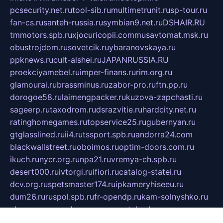
pcsecurity.net.ru
tool-sib.ru
multimetrunit.ru
sp-tour.ru
fan-cs.ru
santeh-russia.ru
symbian9.net.ru
DSHAIR.RU
tmmotors.spb.ru
xjocuricopii.com
musavtomat.msk.ru
obustrojdom.ru
sovetcik.ru
ybaranovskaya.ru
ppknews.ru
cult-alshei.ru
JAPANRUSSIA.RU
proekciyamebel.ru
imper-finans.ru
rim.org.ru
glamourai.ru
brassminus.ru
zabor-pro.ru
ftn.pp.ru
dorogoe58.ru
laimengpacker.ru
kuzova-zapchasti.ru
sageerp.ru
taxodrom.ru
dsrazvitie.ru
hardcity.net.ru
ratinghomegames.ru
topservice25.ru
gubernyan.ru
gtglasslined.ru
ii4.ru
tssport.spb.ru
andorra24.com
blackwallstreet.ru
oboimos.ru
optim-doors.com.ru
ikuch.ru
nycr.org.ru
npa21.ru
vremya-ch.spb.ru
desert000.ru
ivtorgi.ru
ifiori.ru
catalog-statei.ru
dcv.org.ru
spetsmaster174.ru
ipkameryhiseeu.ru
dum26.ru
ruspol.spb.ru
fr-opendp.ru
kam-solnyshko.ru
cheyenne-arapaho.ru
sevzapmetal.spb.ru
ted-lapidus.spb.ru
parasite-eliminator.ru