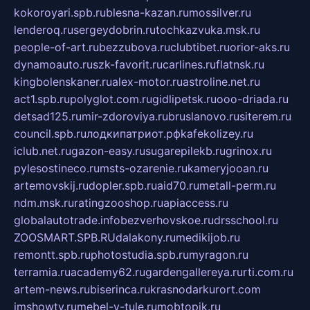
kokoroyari.spb.ru
blesna-kazan.ru
mossilver.ru
lenderoq.ru
sergeydobrin.ru
tochkazvuka.msk.ru
people-of-art.ru
bezzubova.ru
clubtibet.ru
orior-aks.ru
dynamoauto.ru
szk-favorit.ru
carlines.ru
flatnsk.ru
kingbolenskaner.ru
alex-motor.ru
astroline.net.ru
act1.spb.ru
polyglot.com.ru
gidlipetsk.ru
ooo-driada.ru
detsad125.ru
mir-zdoroviya.ru
bruslanovo.ru
siterem.ru
council.spb.ru
лодкипатриот.рф
kafekolizey.ru
iclub.net.ru
gazon-easy.ru
sugarepilekb.ru
grinox.ru
pylesostineco.ru
msts-ozarenie.ru
kameryjooan.ru
artemovskij.ru
dopler.spb.ru
aid70.ru
metall-perm.ru
ndm.msk.ru
ratingzooshop.ru
apiaccess.ru
globalautotrade.info
bezverhovskoe.ru
drsschool.ru
ZOOSMART.SPB.RU
dalakony.ru
medikijob.ru
remontt.spb.ru
photostudia.spb.ru
myragon.ru
terramia.ru
academy62.ru
gardengallereya.ru
rti.com.ru
artem-news.ru
biserinca.ru
krasnodarkurort.com
imshowtv.ru
mebel-v-tule.ru
mobtopik.ru