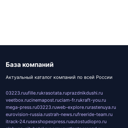
База компаний
Актуальный каталог компаний по всей России
03223.ru
ufille.ru
krasotata.ru
prazdnikdushi.ru
veetbox.ru
cinemapost.ru
ciam-fr.ru
kraft-you.ru
mega-press.ru
03223.ru
web-explore.ru
rastenuya.ru
eurovision-russia.ru
strah-news.ru
freeride-team.ru
itrack-24.ru
sexshopexpress.ru
autostudiopro.ru