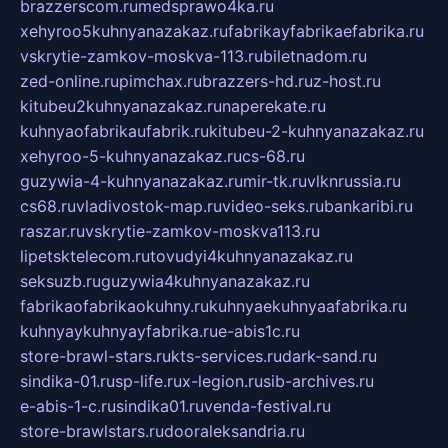
brazzerscom.ru
medsprawo4ka.ru
xehyroo5kuhnyanazakaz.ru
fabrikayfabrikaefabrika.ru
vskrytie-zamkov-moskva-113.ru
biletnadom.ru
zed-online.ru
pimchax.ru
brazzers-hd.ru
z-host.ru
kitubeu2kuhnyanazakaz.ru
naperekate.ru
kuhnyaofabrikaufabrik.ru
kitubeu-2-kuhnyanazakaz.ru
xehyroo-5-kuhnyanazakaz.ru
cs-68.ru
guzywia-4-kuhnyanazakaz.ru
mir-tk.ru
vlknrussia.ru
cs68.ru
vladivostok-map.ru
video-seks.ru
bankaribi.ru
raszar.ru
vskrytie-zamkov-moskva113.ru
lipetsktelecom.ru
tovudyi4kuhnyanazakaz.ru
seksuzb.ru
guzywia4kuhnyanazakaz.ru
fabrikaofabrikaokuhny.ru
kuhnyaekuhnyaafabrika.ru
kuhnyaykuhnyayfabrika.ru
e-abis1c.ru
store-brawl-stars.ru
kts-services.ru
dark-sand.ru
sindika-01.ru
sp-life.ru
x-legion.ru
sib-archives.ru
e-abis-1-c.ru
sindika01.ru
venda-festival.ru
store-brawlstars.ru
dooraleksandria.ru