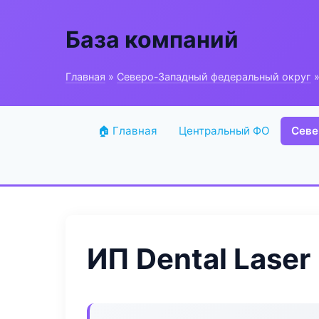
База компаний
Главная
»
Северо-Западный федеральный округ
»
🏠 Главная
Центральный ФО
Севе
ИП Dental Laser