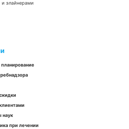
 и элайнерами
ми
 планирование
требнадзора
скидки
 клиентами
ы наук
тика при лечении