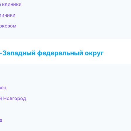
е клиники
линики
аркозом
о-Западный федеральный округ
вец
й Новгород
д