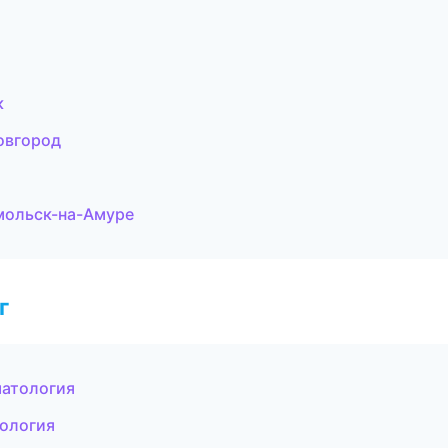
к
овгород
мольск-на-Амуре
г
матология
тология