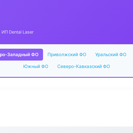
 ИП Dental Laser
ро-Западный ФО
Приволжский ФО
Уральский ФО
Южный ФО
Северо-Кавказский ФО