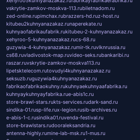
xehyroo5kuhnyanazakaz.ru
fabrikayfabrikaefabrika.ru
vskrytie-zamkov-moskva-113.ru
biletnadom.ru
zed-online.ru
pimchax.ru
brazzers-hd.ru
z-host.ru
kitubeu2kuhnyanazakaz.ru
naperekate.ru
kuhnyaofabrikaufabrik.ru
kitubeu-2-kuhnyanazakaz.ru
xehyroo-5-kuhnyanazakaz.ru
cs-68.ru
guzywia-4-kuhnyanazakaz.ru
mir-tk.ru
vlknrussia.ru
cs68.ru
vladivostok-map.ru
video-seks.ru
bankaribi.ru
raszar.ru
vskrytie-zamkov-moskva113.ru
lipetsktelecom.ru
tovudyi4kuhnyanazakaz.ru
seksuzb.ru
guzywia4kuhnyanazakaz.ru
fabrikaofabrikaokuhny.ru
kuhnyaekuhnyaafabrika.ru
kuhnyaykuhnyayfabrika.ru
e-abis1c.ru
store-brawl-stars.ru
kts-services.ru
dark-sand.ru
sindika-01.ru
sp-life.ru
x-legion.ru
sib-archives.ru
e-abis-1-c.ru
sindika01.ru
venda-festival.ru
store-brawlstars.ru
dooraleksandria.ru
antenna-highly.ru
mine-lab-msk.ru
1-mus.ru