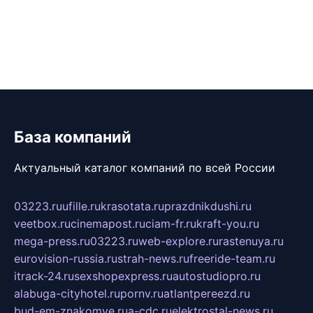
База компаний
Актуальный каталог компаний по всей России
03223.ru
ufille.ru
krasotata.ru
prazdnikdushi.ru
veetbox.ru
cinemapost.ru
ciam-fr.ru
kraft-you.ru
mega-press.ru
03223.ru
web-explore.ru
rastenuya.ru
eurovision-russia.ru
strah-news.ru
freeride-team.ru
itrack-24.ru
sexshopexpress.ru
autostudiopro.ru
alabuga-cityhotel.ru
pornv.ru
atlantpereezd.ru
bud-em-znakomye.ru
a-cdc.ru
elektrostal-news.ru