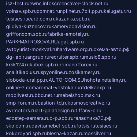
isz-fest.ru
ewnc.info
screensaver-clock.net.ru
volnav.spb.ru
comnat.ru
npf.net.ru
7bit.pp.ru
kalugatur.ru
tesiaes.ru
card.com.ru
kazanka.spb.ru
gildiya-kuznecov.ru
kameryboavision.ru
griffoncom.spb.ru
fabrika-emotsiy.ru
PARK-MATROSOVA.RU
agat.spb.ru
avtoyurist-moskva1.ru
hardware.org.ru
схема-авто.рф
dg-lab.ru
angrup.ru
recruiter.spb.ru
music8.spb.ru
krsk124.ru
kubok.spb.ru
romanofforex.ru
analitikaplus.ru
spyonline.ru
zosikamery.ru
sloboda-ural.pp.ru
AUTO-COM.SU
hohota.net
alimy.ru
online-z.com
aromat-vostoka.ru
otdelkaexp.ru
mobilvest.ru
bbd.net.ru
mebelshop.msk.ru
smp-forum.ru
bastion-td.ru
kosmoscreative.ru
avrmotors.ru
art-galadesign.ru
tiffany-c.ru
ecostep-samara.ru
d-p.spb.ru
галактика73.рф
sko.com.ru
davitamebel-spb.ru
fotsis.ru
tesiaes.ru
kokoroyari.spb.ru
blesna-kazan.ru
mossilver.ru