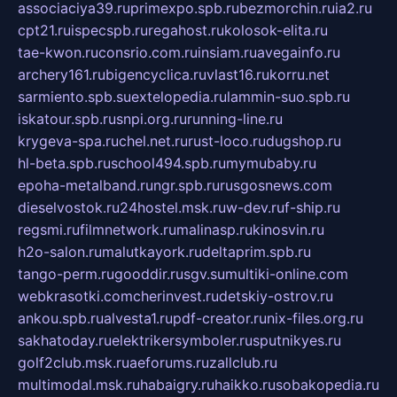
associaciya39.ru
primexpo.spb.ru
bezmorchin.ru
ia2.ru
cpt21.ru
ispecspb.ru
regahost.ru
kolosok-elita.ru
tae-kwon.ru
consrio.com.ru
insiam.ru
avegainfo.ru
archery161.ru
bigencyclica.ru
vlast16.ru
korru.net
sarmiento.spb.su
extelopedia.ru
lammin-suo.spb.ru
iskatour.spb.ru
snpi.org.ru
running-line.ru
krygeva-spa.ru
chel.net.ru
rust-loco.ru
dugshop.ru
hl-beta.spb.ru
school494.spb.ru
mymubaby.ru
epoha-metalband.ru
ngr.spb.ru
rusgosnews.com
dieselvostok.ru
24hostel.msk.ru
w-dev.ru
f-ship.ru
regsmi.ru
filmnetwork.ru
malinasp.ru
kinosvin.ru
h2o-salon.ru
malutkayork.ru
deltaprim.spb.ru
tango-perm.ru
gooddir.ru
sgv.su
multiki-online.com
webkrasotki.com
cherinvest.ru
detskiy-ostrov.ru
ankou.spb.ru
alvesta1.ru
pdf-creator.ru
nix-files.org.ru
sakhatoday.ru
elektrikersymboler.ru
sputnikyes.ru
golf2club.msk.ru
aeforums.ru
zallclub.ru
multimodal.msk.ru
habaigry.ru
haikko.ru
sobakopedia.ru