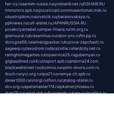
fan-cs.ru
santeh-russia.ru
symbian9.net.ru
DSHAIR.RU
tmmotors.spb.ru
xjocuricopii.com
musavtomat.msk.ru
obustrojdom.ru
sovetcik.ru
ybaranovskaya.ru
ppknews.ru
cult-alshei.ru
JAPANRUSSIA.RU
proekciyamebel.ru
imper-finans.ru
rim.org.ru
glamourai.ru
brassminus.ru
zabor-pro.ru
ftn.pp.ru
dorogoe58.ru
laimengpacker.ru
kuzova-zapchasti.ru
sageerp.ru
taxodrom.ru
dsrazvitie.ru
hardcity.net.ru
ratinghomegames.ru
topservice25.ru
gubernyan.ru
gtglasslined.ru
ii4.ru
tssport.spb.ru
andorra24.com
blackwallstreet.ru
oboimos.ru
optim-doors.com.ru
ikuch.ru
nycr.org.ru
npa21.ru
vremya-ch.spb.ru
desert000.ru
ivtorgi.ru
ifiori.ru
catalog-statei.ru
dcv.org.ru
spetsmaster174.ru
ipkameryhiseeu.ru
dum26.ru
ruspol.spb.ru
fr-opendp.ru
kam-solnyshko.ru
cheyenne-arapaho.ru
sevzapmetal.spb.ru
ted-lapidus.spb.ru
parasite-eliminator.ru
sigma-complete.ru
modernworld.ru
dama-moda.ru