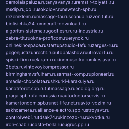
demolalapaluza.ru
tanyavanya.ru
remstir-tolyatti.ru
msdip.ru
jdol.ru
sokolovr.ru
newtech-spb.ru
rezemkleim.ru
massage-tai.ru
seonub.ru
zvonitut.ru
biolisichka24.ru
mncraft-download.ru
algoritm-sistema.ru
godflesh.ru
ru-industria.ru
zebra-tlt.ru
okna-proficom.ru
erynok.ru
onlinekinospace.ru
startupstudio-fefu.ru
zarges-ru.ru
gegenjustizunrecht.ru
autobalashov.ru
utrovortu.ru
spiski-firm.ru
elara-m.ru
kinomusorka.ru
mkcslava.ru
2bets.ru
vintovoykompressor.ru
birminghamvsfulham.ru
sarmat-komp.ru
pioneeri.ru
amadis-chocolate.ru
shkurki-karakulya.ru
kanotiforet.spb.ru
tutmassage.ru
ecolog.org.ru
praga.spb.ru
falcorussia.ru
autodoctorservis.ru
kamertondom.spb.ru
net-life.net.ru
avto-vozim.ru
sakhcamera.ru
alliance-electro.spb.ru
stroyavt.ru
controlweb1.ru
tdsak74.ru
kinzozo-ru.ru
kvotka.ru
iron-snab.ru
costa-bella.ru
eugrus.pp.ru