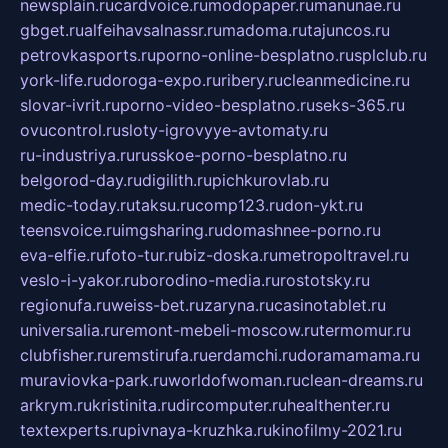
newsplain.ru
cardvoice.ru
modopaper.ru
manunae.ru
gbget.ru
alfeihavsalnassr.ru
madoma.ru
tajuncos.ru
petrovkasports.ru
porno-online-besplatno.ru
splclub.ru
york-life.ru
doroga-expo.ru
ribery.ru
cleanmedicine.ru
slovar-ivrit.ru
porno-video-besplatno.ru
seks-365.ru
ovucontrol.ru
sloty-igrovyye-avtomaty.ru
ru-industriya.ru
russkoe-porno-besplatno.ru
belgorod-day.ru
digilith.ru
pichkurovlab.ru
medic-today.ru
taksu.ru
comp123.ru
don-ykt.ru
teensvoice.ru
imgsharing.ru
domashnee-porno.ru
eva-elfie.ru
foto-tur.ru
biz-doska.ru
metropoltravel.ru
veslo-i-yakor.ru
borodino-media.ru
rostotsky.ru
regionufa.ru
weiss-bet.ru
zaryna.ru
casinotablet.ru
universalia.ru
remont-mebeli-moscow.ru
termomur.ru
clubfisher.ru
remstirufa.ru
erdamchi.ru
doramamama.ru
muraviovka-park.ru
worldofwoman.ru
clean-dreams.ru
arkrym.ru
kristinita.ru
dircomputer.ru
healthenter.ru
textexperts.ru
pivnaya-kruzhka.ru
kinofilmy-2021.ru