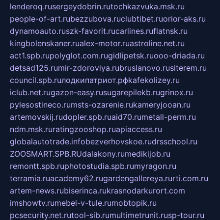
lenderoq.ru
sergeydobrin.ru
tochkazvuka.msk.ru
people-of-art.ru
bezzubova.ru
clubtibet.ru
orior-aks.ru
dynamoauto.ru
szk-favorit.ru
carlines.ru
flatnsk.ru
kingbolenskaner.ru
alex-motor.ru
astroline.net.ru
act1.spb.ru
polyglot.com.ru
gidlipetsk.ru
ooo-driada.ru
detsad125.ru
mir-zdoroviya.ru
bruslanovo.ru
siterem.ru
council.spb.ru
лодкипатриот.рф
kafekolizey.ru
iclub.net.ru
gazon-easy.ru
sugarepilekb.ru
grinox.ru
pylesostineco.ru
msts-ozarenie.ru
kameryjooan.ru
artemovskij.ru
dopler.spb.ru
aid70.ru
metall-perm.ru
ndm.msk.ru
ratingzooshop.ru
apiaccess.ru
globalautotrade.info
bezverhovskoe.ru
drsschool.ru
ZOOSMART.SPB.RU
dalakony.ru
medikijob.ru
remontt.spb.ru
photostudia.spb.ru
myragon.ru
terramia.ru
academy62.ru
gardengallereya.ru
rti.com.ru
artem-news.ru
biserinca.ru
krasnodarkurort.com
imshowtv.ru
mebel-v-tule.ru
mobtopik.ru
pcsecurity.net.ru
tool-sib.ru
multimetrunit.ru
sp-tour.ru