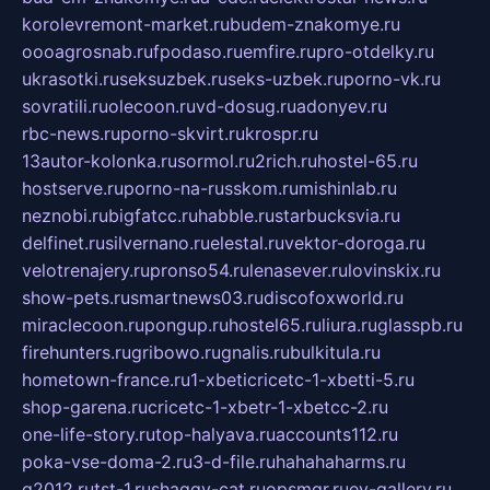
korolevremont-market.ru
budem-znakomye.ru
oooagrosnab.ru
fpodaso.ru
emfire.ru
pro-otdelky.ru
ukrasotki.ru
seksuzbek.ru
seks-uzbek.ru
porno-vk.ru
sovratili.ru
olecoon.ru
vd-dosug.ru
adonyev.ru
rbc-news.ru
porno-skvirt.ru
krospr.ru
13autor-kolonka.ru
sormol.ru
2rich.ru
hostel-65.ru
hostserve.ru
porno-na-russkom.ru
mishinlab.ru
neznobi.ru
bigfatcc.ru
habble.ru
starbucksvia.ru
delfinet.ru
silvernano.ru
elestal.ru
vektor-doroga.ru
velotrenajery.ru
pronso54.ru
lenasever.ru
lovinskix.ru
show-pets.ru
smartnews03.ru
discofoxworld.ru
miraclecoon.ru
pongup.ru
hostel65.ru
liura.ru
glasspb.ru
firehunters.ru
gribowo.ru
gnalis.ru
bulkitula.ru
hometown-france.ru
1-xbeticricetc-1-xbetti-5.ru
shop-garena.ru
cricetc-1-xbetr-1-xbetcc-2.ru
one-life-story.ru
top-halyava.ru
accounts112.ru
poka-vse-doma-2.ru
3-d-file.ru
hahahaharms.ru
g2012.ru
tst-1.ru
shaggy-cat.ru
opsmgr.ru
ev-gallery.ru