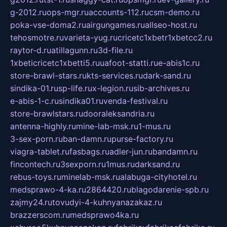
g-2012.ru
ops-mgr.ru
accounts-112.ru
csm-demo.ru
poka-vse-doma2.ru
airgungames.ru
allseo-host.ru
tehosmotre.ru
varieta-yug.ru
cricetc1xbetr1xbetcc2.ru
raytor-d.ru
atillagunn.ru
3d-file.ru
1xbeticricetc1xbetti5.ru
uafoot-statti.ru
e-abis1c.ru
store-brawl-stars.ru
kts-services.ru
dark-sand.ru
sindika-01.ru
sp-life.ru
x-legion.ru
sib-archives.ru
e-abis-1-c.ru
sindika01.ru
venda-festival.ru
store-brawlstars.ru
dooraleksandria.ru
antenna-highly.ru
mine-lab-msk.ru
1-mus.ru
3-sex-porn.ru
ban-damn.ru
purse-factory.ru
viagra-tablet.ru
fasbags.ru
adler-jun.ru
bandamn.ru
fincontech.ru
3sexporn.ru
1mus.ru
darksand.ru
rebus-toys.ru
minelab-msk.ru
alabuga-cityhotel.ru
medsprawo-4-ka.ru
2864420.ru
blagodarenie-spb.ru
zajmy24.ru
tovudyi-4-kuhnyanazakaz.ru
brazzerscom.ru
medsprawo4ka.ru