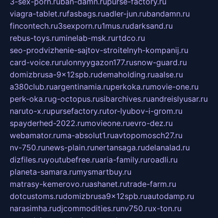
3-sex-porn.ru
ban-damn.ru
purse-factory.ru
viagra-tablet.ru
fasbags.ru
adler-jun.ru
bandamn.ru
fincontech.ru
3sexporn.ru
1mus.ru
darksand.ru
rebus-toys.ru
minelab-msk.ru
rtdco.ru
seo-prodvizhenie-sajtov-stroitelnyh-kompanij.ru
card-voice.ru
rulonnyygazon177.ru
snow-guard.ru
domizbrusa-9x12spb.ru
demaholding.ru
aalse.ru
a380club.ru
argentinamia.ru
perkoka.ru
movie-one.ru
perk-oka.ru
g-octopus.ru
sibarchives.ru
andreislyusar.ru
naruto-x.ru
pursefactory.ru
tor-lyubov-i-grom.ru
spayderhed-2022.ru
movieone.ru
evro-dez.ru
webamator.ru
ma-absolut1.ru
avtopomosch27.ru
nv-750.ru
news-plain.ru
nertansaga.ru
delanalad.ru
dizfiles.ru
youtubefree.ru
aria-family.ru
roadli.ru
planeta-samara.ru
mysmartbuy.ru
matrasy-kemerovo.ru
ashanet.ru
trade-farm.ru
dotcustoms.ru
domizbrusa9x12spb.ru
autodamp.ru
narasimha.ru
djcommodities.ru
nv750.ru
x-ton.ru