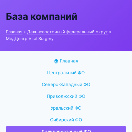
База компаний
Главная
»
Дальневосточный федеральный округ
»
МедЦентр Vital Surgery
🏠 Главная
Центральный ФО
Северо-Западный ФО
Приволжский ФО
Уральский ФО
Сибирский ФО
Дальневосточный ФО