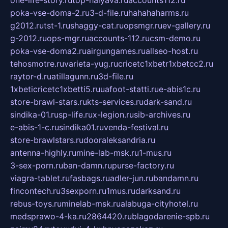
one-life-story.ru
top-halyava.ru
accounts112.ru
poka-vse-doma-2.ru
3-d-file.ru
hahahaharms.ru
g2012.ru
tst-1.ru
shaggy-cat.ru
opsmgr.ru
ev-gallery.ru
g-2012.ru
ops-mgr.ru
accounts-112.ru
csm-demo.ru
poka-vse-doma2.ru
airgungames.ru
allseo-host.ru
tehosmotre.ru
varieta-yug.ru
cricetc1xbetr1xbetcc2.ru
raytor-d.ru
atillagunn.ru
3d-file.ru
1xbeticricetc1xbetti5.ru
uafoot-statti.ru
e-abis1c.ru
store-brawl-stars.ru
kts-services.ru
dark-sand.ru
sindika-01.ru
sp-life.ru
x-legion.ru
sib-archives.ru
e-abis-1-c.ru
sindika01.ru
venda-festival.ru
store-brawlstars.ru
dooraleksandria.ru
antenna-highly.ru
mine-lab-msk.ru
1-mus.ru
3-sex-porn.ru
ban-damn.ru
purse-factory.ru
viagra-tablet.ru
fasbags.ru
adler-jun.ru
bandamn.ru
fincontech.ru
3sexporn.ru
1mus.ru
darksand.ru
rebus-toys.ru
minelab-msk.ru
alabuga-cityhotel.ru
medsprawo-4-ka.ru
2864420.ru
blagodarenie-spb.ru