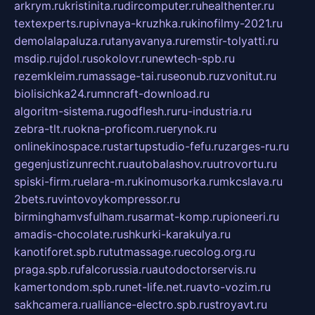
arkrym.ru
kristinita.ru
dircomputer.ru
healthenter.ru
textexperts.ru
pivnaya-kruzhka.ru
kinofilmy-2021.ru
demolalapaluza.ru
tanyavanya.ru
remstir-tolyatti.ru
msdip.ru
jdol.ru
sokolovr.ru
newtech-spb.ru
rezemkleim.ru
massage-tai.ru
seonub.ru
zvonitut.ru
biolisichka24.ru
mncraft-download.ru
algoritm-sistema.ru
godflesh.ru
ru-industria.ru
zebra-tlt.ru
okna-proficom.ru
erynok.ru
onlinekinospace.ru
startupstudio-fefu.ru
zarges-ru.ru
gegenjustizunrecht.ru
autobalashov.ru
utrovortu.ru
spiski-firm.ru
elara-m.ru
kinomusorka.ru
mkcslava.ru
2bets.ru
vintovoykompressor.ru
birminghamvsfulham.ru
sarmat-komp.ru
pioneeri.ru
amadis-chocolate.ru
shkurki-karakulya.ru
kanotiforet.spb.ru
tutmassage.ru
ecolog.org.ru
praga.spb.ru
falcorussia.ru
autodoctorservis.ru
kamertondom.spb.ru
net-life.net.ru
avto-vozim.ru
sakhcamera.ru
alliance-electro.spb.ru
stroyavt.ru