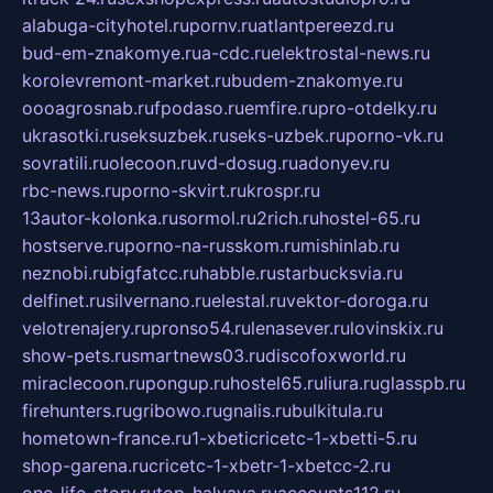
alabuga-cityhotel.ru
pornv.ru
atlantpereezd.ru
bud-em-znakomye.ru
a-cdc.ru
elektrostal-news.ru
korolevremont-market.ru
budem-znakomye.ru
oooagrosnab.ru
fpodaso.ru
emfire.ru
pro-otdelky.ru
ukrasotki.ru
seksuzbek.ru
seks-uzbek.ru
porno-vk.ru
sovratili.ru
olecoon.ru
vd-dosug.ru
adonyev.ru
rbc-news.ru
porno-skvirt.ru
krospr.ru
13autor-kolonka.ru
sormol.ru
2rich.ru
hostel-65.ru
hostserve.ru
porno-na-russkom.ru
mishinlab.ru
neznobi.ru
bigfatcc.ru
habble.ru
starbucksvia.ru
delfinet.ru
silvernano.ru
elestal.ru
vektor-doroga.ru
velotrenajery.ru
pronso54.ru
lenasever.ru
lovinskix.ru
show-pets.ru
smartnews03.ru
discofoxworld.ru
miraclecoon.ru
pongup.ru
hostel65.ru
liura.ru
glasspb.ru
firehunters.ru
gribowo.ru
gnalis.ru
bulkitula.ru
hometown-france.ru
1-xbeticricetc-1-xbetti-5.ru
shop-garena.ru
cricetc-1-xbetr-1-xbetcc-2.ru