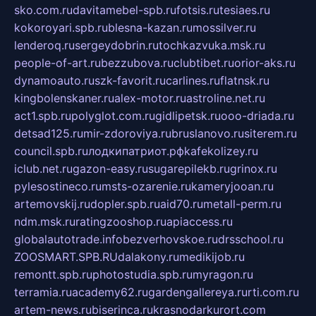
sko.com.ru
davitamebel-spb.ru
fotsis.ru
tesiaes.ru
kokoroyari.spb.ru
blesna-kazan.ru
mossilver.ru
lenderoq.ru
sergeydobrin.ru
tochkazvuka.msk.ru
people-of-art.ru
bezzubova.ru
clubtibet.ru
orior-aks.ru
dynamoauto.ru
szk-favorit.ru
carlines.ru
flatnsk.ru
kingbolenskaner.ru
alex-motor.ru
astroline.net.ru
act1.spb.ru
polyglot.com.ru
gidlipetsk.ru
ooo-driada.ru
detsad125.ru
mir-zdoroviya.ru
bruslanovo.ru
siterem.ru
council.spb.ru
лодкипатриот.рф
kafekolizey.ru
iclub.net.ru
gazon-easy.ru
sugarepilekb.ru
grinox.ru
pylesostineco.ru
msts-ozarenie.ru
kameryjooan.ru
artemovskij.ru
dopler.spb.ru
aid70.ru
metall-perm.ru
ndm.msk.ru
ratingzooshop.ru
apiaccess.ru
globalautotrade.info
bezverhovskoe.ru
drsschool.ru
ZOOSMART.SPB.RU
dalakony.ru
medikijob.ru
remontt.spb.ru
photostudia.spb.ru
myragon.ru
terramia.ru
academy62.ru
gardengallereya.ru
rti.com.ru
artem-news.ru
biserinca.ru
krasnodarkurort.com