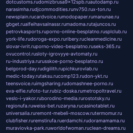
dotcustoms.ru
domizbrusa9x12spb.ru
autodamp.ru
narasimha.ru
djcommodities.ru
nv750.ru
x-ton.ru
newsplain.ru
cardvoice.ru
modopaper.ru
manunae.ru
gbget.ru
alfeihavsalnassr.ru
madoma.ru
tajuncos.ru
petrovkasports.ru
porno-online-besplatno.ru
splclub.ru
york-life.ru
doroga-expo.ru
ribery.ru
cleanmedicine.ru
slovar-ivrit.ru
porno-video-besplatno.ru
seks-365.ru
ovucontrol.ru
sloty-igrovyye-avtomaty.ru
ru-industriya.ru
russkoe-porno-besplatno.ru
belgorod-day.ru
digilith.ru
pichkurovlab.ru
medic-today.ru
taksu.ru
comp123.ru
don-ykt.ru
teensvoice.ru
imgsharing.ru
domashnee-porno.ru
eva-elfie.ru
foto-tur.ru
biz-doska.ru
metropoltravel.ru
veslo-i-yakor.ru
borodino-media.ru
rostotsky.ru
regionufa.ru
weiss-bet.ru
zaryna.ru
casinotablet.ru
universalia.ru
remont-mebeli-moscow.ru
termomur.ru
clubfisher.ru
remstirufa.ru
erdamchi.ru
doramamama.ru
muraviovka-park.ru
worldofwoman.ru
clean-dreams.ru