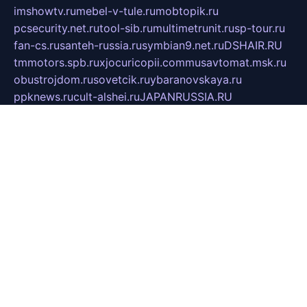
imshowtv.ru
mebel-v-tule.ru
mobtopik.ru
pcsecurity.net.ru
tool-sib.ru
multimetrunit.ru
sp-tour.ru
fan-cs.ru
santeh-russia.ru
symbian9.net.ru
DSHAIR.RU
tmmotors.spb.ru
xjocuricopii.com
musavtomat.msk.ru
obustrojdom.ru
sovetcik.ru
ybaranovskaya.ru
ppknews.ru
cult-alshei.ru
JAPANRUSSIA.RU
proekciyamebel.ru
imper-finans.ru
rim.org.ru
glamourai.ru
brassminus.ru
zabor-pro.ru
ftn.pp.ru
dorogoe58.ru
laimengpacker.ru
kuzova-zapchasti.ru
sageerp.ru
taxodrom.ru
dsrazvitie.ru
hardcity.net.ru
ratinghomegames.ru
topservice25.ru
gubernyan.ru
gtglasslined.ru
ii4.ru
tssport.spb.ru
andorra24.com
blackwallstreet.ru
oboimos.ru
optim-doors.com.ru
ikuch.ru
nycr.org.ru
npa21.ru
vremya-ch.spb.ru
desert000.ru
ivtorgi.ru
ifiori.ru
catalog-statei.ru
dcv.org.ru
spetsmaster174.ru
ipkameryhiseeu.ru
dum26.ru
ruspol.spb.ru
fr-opendp.ru
kam-solnyshko.ru
cheyenne-arapaho.ru
sevzapmetal.spb.ru