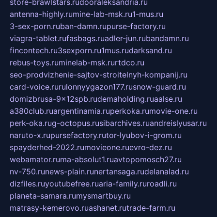
store-brawlstars.ru
dooraleksandria.ru
antenna-highly.ru
mine-lab-msk.ru
1-mus.ru
3-sex-porn.ru
ban-damn.ru
purse-factory.ru
viagra-tablet.ru
fasbags.ru
adler-jun.ru
bandamn.ru
fincontech.ru
3sexporn.ru
1mus.ru
darksand.ru
rebus-toys.ru
minelab-msk.ru
rtdco.ru
seo-prodvizhenie-sajtov-stroitelnyh-kompanij.ru
card-voice.ru
rulonnyygazon177.ru
snow-guard.ru
domizbrusa-9x12spb.ru
demaholding.ru
aalse.ru
a380club.ru
argentinamia.ru
perkoka.ru
movie-one.ru
perk-oka.ru
g-octopus.ru
sibarchives.ru
andreislyusar.ru
naruto-x.ru
pursefactory.ru
tor-lyubov-i-grom.ru
spayderhed-2022.ru
movieone.ru
evro-dez.ru
webamator.ru
ma-absolut1.ru
avtopomosch27.ru
nv-750.ru
news-plain.ru
nertansaga.ru
delanalad.ru
dizfiles.ru
youtubefree.ru
aria-family.ru
roadli.ru
planeta-samara.ru
mysmartbuy.ru
matrasy-kemerovo.ru
ashanet.ru
trade-farm.ru