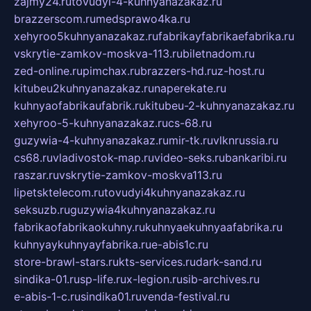
zajmy24.ru
tovudyi-4-kuhnyanazakaz.ru
brazzerscom.ru
medsprawo4ka.ru
xehyroo5kuhnyanazakaz.ru
fabrikayfabrikaefabrika.ru
vskrytie-zamkov-moskva-113.ru
biletnadom.ru
zed-online.ru
pimchax.ru
brazzers-hd.ru
z-host.ru
kitubeu2kuhnyanazakaz.ru
naperekate.ru
kuhnyaofabrikaufabrik.ru
kitubeu-2-kuhnyanazakaz.ru
xehyroo-5-kuhnyanazakaz.ru
cs-68.ru
guzywia-4-kuhnyanazakaz.ru
mir-tk.ru
vlknrussia.ru
cs68.ru
vladivostok-map.ru
video-seks.ru
bankaribi.ru
raszar.ru
vskrytie-zamkov-moskva113.ru
lipetsktelecom.ru
tovudyi4kuhnyanazakaz.ru
seksuzb.ru
guzywia4kuhnyanazakaz.ru
fabrikaofabrikaokuhny.ru
kuhnyaekuhnyaafabrika.ru
kuhnyaykuhnyayfabrika.ru
e-abis1c.ru
store-brawl-stars.ru
kts-services.ru
dark-sand.ru
sindika-01.ru
sp-life.ru
x-legion.ru
sib-archives.ru
e-abis-1-c.ru
sindika01.ru
venda-festival.ru