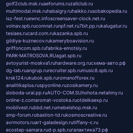
golf2club.msk.ru
aeforums.ru
zallclub.ru
multimodal.msk.ru
habaigry.ru
haikko.ru
sobakopedia.ru
isz-fest.ru
ewnc.info
screensaver-clock.net.ru
volnav.spb.ru
comnat.ru
npf.net.ru
7bit.pp.ru
kalugatur.ru
tesiaes.ru
card.com.ru
kazanka.spb.ru
gildiya-kuznecov.ru
kameryboavision.ru
griffoncom.spb.ru
fabrika-emotsiy.ru
PARK-MATROSOVA.RU
agat.spb.ru
avtoyurist-moskva1.ru
hardware.org.ru
схема-авто.рф
dg-lab.ru
angrup.ru
recruiter.spb.ru
music8.spb.ru
krsk124.ru
kubok.spb.ru
romanofforex.ru
analitikaplus.ru
spyonline.ru
zosikamery.ru
sloboda-ural.pp.ru
AUTO-COM.SU
hohota.net
alimy.ru
online-z.com
aromat-vostoka.ru
otdelkaexp.ru
mobilvest.ru
bbd.net.ru
mebelshop.msk.ru
smp-forum.ru
bastion-td.ru
kosmoscreative.ru
avrmotors.ru
art-galadesign.ru
tiffany-c.ru
ecostep-samara.ru
d-p.spb.ru
галактика73.рф