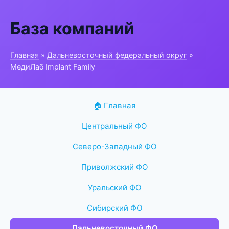
База компаний
Главная
»
Дальневосточный федеральный округ
»
МедиЛаб Implant Family
🏠 Главная
Центральный ФО
Северо-Западный ФО
Приволжский ФО
Уральский ФО
Сибирский ФО
Дальневосточный ФО