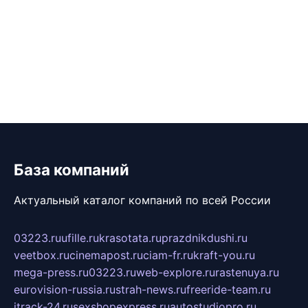
База компаний
Актуальный каталог компаний по всей России
03223.ru
ufille.ru
krasotata.ru
prazdnikdushi.ru
veetbox.ru
cinemapost.ru
ciam-fr.ru
kraft-you.ru
mega-press.ru
03223.ru
web-explore.ru
rastenuya.ru
eurovision-russia.ru
strah-news.ru
freeride-team.ru
itrack-24.ru
sexshopexpress.ru
autostudiopro.ru