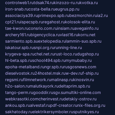
controlweb1.ru
tdsak74.ru
kinzozo-ru.ru
kvotka.ru
iron-snab.ru
costa-bella.ru
eugrus.pp.ru
associaciya39.ru
primexpo.spb.ru
bezmorchin.ru
ia2.ru
cpt21.ru
ispecspb.ru
regahost.ru
kolosok-elita.ru
tae-kwon.ru
consrio.com.ru
insiam.ru
avegainfo.ru
archery161.ru
bigencyclica.ru
vlast16.ru
korru.net
sarmiento.spb.su
extelopedia.ru
lammin-suo.spb.ru
iskatour.spb.ru
snpi.org.ru
running-line.ru
krygeva-spa.ru
chel.net.ru
rust-loco.ru
dugshop.ru
hl-beta.spb.ru
school494.spb.ru
mymubaby.ru
epoha-metalband.ru
ngr.spb.ru
rusgosnews.com
dieselvostok.ru
24hostel.msk.ru
w-dev.ru
f-ship.ru
regsmi.ru
filmnetwork.ru
malinasp.ru
kinosvin.ru
h2o-salon.ru
malutkayork.ru
deltaprim.spb.ru
tango-perm.ru
gooddir.ru
sgv.su
multiki-online.com
webkrasotki.com
cherinvest.ru
detskiy-ostrov.ru
ankou.spb.ru
alvesta1.ru
pdf-creator.ru
nix-files.org.ru
sakhatoday.ru
elektrikersymboler.ru
sputnikyes.ru