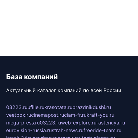
База компаний
Актуальный каталог компаний по всей России
03223.ru
ufille.ru
krasotata.ru
prazdnikdushi.ru
veetbox.ru
cinemapost.ru
ciam-fr.ru
kraft-you.ru
mega-press.ru
03223.ru
web-explore.ru
rastenuya.ru
eurovision-russia.ru
strah-news.ru
freeride-team.ru