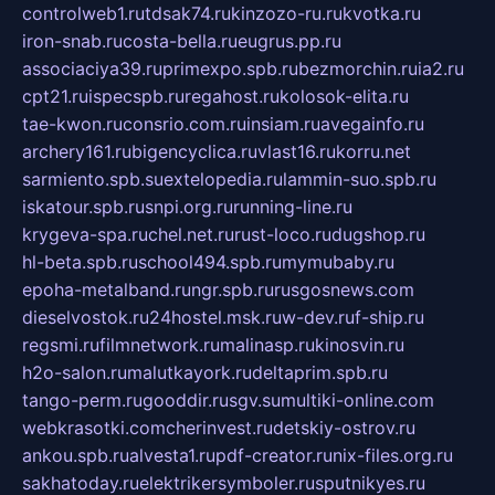
controlweb1.ru
tdsak74.ru
kinzozo-ru.ru
kvotka.ru
iron-snab.ru
costa-bella.ru
eugrus.pp.ru
associaciya39.ru
primexpo.spb.ru
bezmorchin.ru
ia2.ru
cpt21.ru
ispecspb.ru
regahost.ru
kolosok-elita.ru
tae-kwon.ru
consrio.com.ru
insiam.ru
avegainfo.ru
archery161.ru
bigencyclica.ru
vlast16.ru
korru.net
sarmiento.spb.su
extelopedia.ru
lammin-suo.spb.ru
iskatour.spb.ru
snpi.org.ru
running-line.ru
krygeva-spa.ru
chel.net.ru
rust-loco.ru
dugshop.ru
hl-beta.spb.ru
school494.spb.ru
mymubaby.ru
epoha-metalband.ru
ngr.spb.ru
rusgosnews.com
dieselvostok.ru
24hostel.msk.ru
w-dev.ru
f-ship.ru
regsmi.ru
filmnetwork.ru
malinasp.ru
kinosvin.ru
h2o-salon.ru
malutkayork.ru
deltaprim.spb.ru
tango-perm.ru
gooddir.ru
sgv.su
multiki-online.com
webkrasotki.com
cherinvest.ru
detskiy-ostrov.ru
ankou.spb.ru
alvesta1.ru
pdf-creator.ru
nix-files.org.ru
sakhatoday.ru
elektrikersymboler.ru
sputnikyes.ru