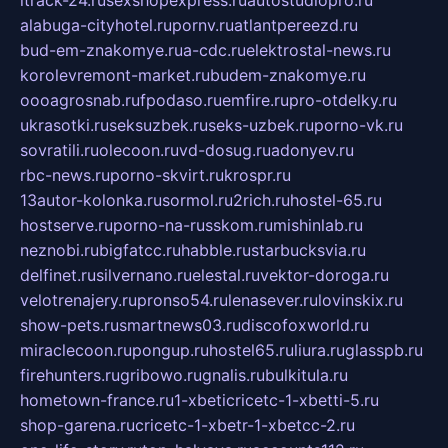
itrack-24.ru
sexshopexpress.ru
autostudiopro.ru
alabuga-cityhotel.ru
pornv.ru
atlantpereezd.ru
bud-em-znakomye.ru
a-cdc.ru
elektrostal-news.ru
korolevremont-market.ru
budem-znakomye.ru
oooagrosnab.ru
fpodaso.ru
emfire.ru
pro-otdelky.ru
ukrasotki.ru
seksuzbek.ru
seks-uzbek.ru
porno-vk.ru
sovratili.ru
olecoon.ru
vd-dosug.ru
adonyev.ru
rbc-news.ru
porno-skvirt.ru
krospr.ru
13autor-kolonka.ru
sormol.ru
2rich.ru
hostel-65.ru
hostserve.ru
porno-na-russkom.ru
mishinlab.ru
neznobi.ru
bigfatcc.ru
habble.ru
starbucksvia.ru
delfinet.ru
silvernano.ru
elestal.ru
vektor-doroga.ru
velotrenajery.ru
pronso54.ru
lenasever.ru
lovinskix.ru
show-pets.ru
smartnews03.ru
discofoxworld.ru
miraclecoon.ru
pongup.ru
hostel65.ru
liura.ru
glasspb.ru
firehunters.ru
gribowo.ru
gnalis.ru
bulkitula.ru
hometown-france.ru
1-xbeticricetc-1-xbetti-5.ru
shop-garena.ru
cricetc-1-xbetr-1-xbetcc-2.ru