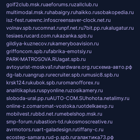
golf2club.msk.ru
aeforums.ru
zallclub.ru
multimodal.msk.ru
habaigry.ru
haikko.ru
sobakopedia.ru
isz-fest.ru
ewnc.info
screensaver-clock.net.ru
volnav.spb.ru
comnat.ru
npf.net.ru
7bit.pp.ru
kalugatur.ru
tesiaes.ru
card.com.ru
kazanka.spb.ru
gildiya-kuznecov.ru
kameryboavision.ru
griffoncom.spb.ru
fabrika-emotsiy.ru
PARK-MATROSOVA.RU
agat.spb.ru
avtoyurist-moskva1.ru
hardware.org.ru
схема-авто.рф
dg-lab.ru
angrup.ru
recruiter.spb.ru
music8.spb.ru
krsk124.ru
kubok.spb.ru
romanofforex.ru
analitikaplus.ru
spyonline.ru
zosikamery.ru
sloboda-ural.pp.ru
AUTO-COM.SU
hohota.net
alimy.ru
online-z.com
aromat-vostoka.ru
otdelkaexp.ru
mobilvest.ru
bbd.net.ru
mebelshop.msk.ru
smp-forum.ru
bastion-td.ru
kosmoscreative.ru
avrmotors.ru
art-galadesign.ru
tiffany-c.ru
ecostep-samara.ru
d-p.spb.ru
галактика73.рф