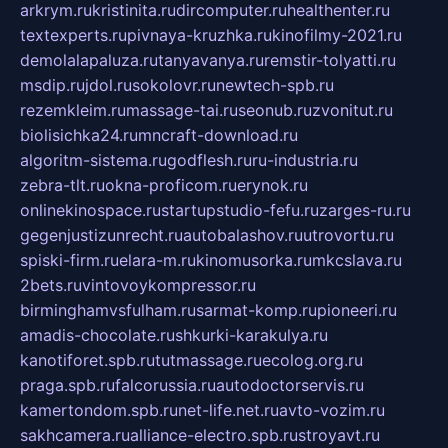
arkrym.ru
kristinita.ru
dircomputer.ru
healthenter.ru
textexperts.ru
pivnaya-kruzhka.ru
kinofilmy-2021.ru
demolalapaluza.ru
tanyavanya.ru
remstir-tolyatti.ru
msdip.ru
jdol.ru
sokolovr.ru
newtech-spb.ru
rezemkleim.ru
massage-tai.ru
seonub.ru
zvonitut.ru
biolisichka24.ru
mncraft-download.ru
algoritm-sistema.ru
godflesh.ru
ru-industria.ru
zebra-tlt.ru
okna-proficom.ru
erynok.ru
onlinekinospace.ru
startupstudio-fefu.ru
zarges-ru.ru
gegenjustizunrecht.ru
autobalashov.ru
utrovortu.ru
spiski-firm.ru
elara-m.ru
kinomusorka.ru
mkcslava.ru
2bets.ru
vintovoykompressor.ru
birminghamvsfulham.ru
sarmat-komp.ru
pioneeri.ru
amadis-chocolate.ru
shkurki-karakulya.ru
kanotiforet.spb.ru
tutmassage.ru
ecolog.org.ru
praga.spb.ru
falcorussia.ru
autodoctorservis.ru
kamertondom.spb.ru
net-life.net.ru
avto-vozim.ru
sakhcamera.ru
alliance-electro.spb.ru
stroyavt.ru