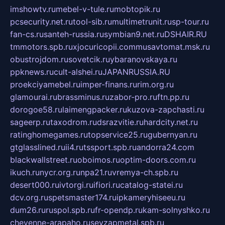
imshowtv.ru
mebel-v-tule.ru
mobtopik.ru
pcsecurity.net.ru
tool-sib.ru
multimetrunit.ru
sp-tour.ru
fan-cs.ru
santeh-russia.ru
symbian9.net.ru
DSHAIR.RU
tmmotors.spb.ru
xjocuricopii.com
musavtomat.msk.ru
obustrojdom.ru
sovetcik.ru
ybaranovskaya.ru
ppknews.ru
cult-alshei.ru
JAPANRUSSIA.RU
proekciyamebel.ru
imper-finans.ru
rim.org.ru
glamourai.ru
brassminus.ru
zabor-pro.ru
ftn.pp.ru
dorogoe58.ru
laimengpacker.ru
kuzova-zapchasti.ru
sageerp.ru
taxodrom.ru
dsrazvitie.ru
hardcity.net.ru
ratinghomegames.ru
topservice25.ru
gubernyan.ru
gtglasslined.ru
ii4.ru
tssport.spb.ru
andorra24.com
blackwallstreet.ru
oboimos.ru
optim-doors.com.ru
ikuch.ru
nycr.org.ru
npa21.ru
vremya-ch.spb.ru
desert000.ru
ivtorgi.ru
ifiori.ru
catalog-statei.ru
dcv.org.ru
spetsmaster174.ru
ipkameryhiseeu.ru
dum26.ru
ruspol.spb.ru
fr-opendp.ru
kam-solnyshko.ru
cheyenne-arapaho.ru
sevzapmetal.spb.ru