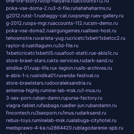
one-life-story.ru
top-halyava.ru
accounts112.ru
poka-vse-doma-2.ru
3-d-file.ru
hahahaharms.ru
g2012.ru
tst-1.ru
shaggy-cat.ru
opsmgr.ru
ev-gallery.ru
g-2012.ru
ops-mgr.ru
accounts-112.ru
csm-demo.ru
poka-vse-doma2.ru
airgungames.ru
allseo-host.ru
tehosmotre.ru
varieta-yug.ru
cricetc1xbetr1xbetcc2.ru
raytor-d.ru
atillagunn.ru
3d-file.ru
1xbeticricetc1xbetti5.ru
uafoot-statti.ru
e-abis1c.ru
store-brawl-stars.ru
kts-services.ru
dark-sand.ru
sindika-01.ru
sp-life.ru
x-legion.ru
sib-archives.ru
e-abis-1-c.ru
sindika01.ru
venda-festival.ru
store-brawlstars.ru
dooraleksandria.ru
antenna-highly.ru
mine-lab-msk.ru
1-mus.ru
3-sex-porn.ru
ban-damn.ru
purse-factory.ru
viagra-tablet.ru
fasbags.ru
adler-jun.ru
bandamn.ru
fincontech.ru
3sexporn.ru
1mus.ru
darksand.ru
rebus-toys.ru
minelab-msk.ru
alabuga-cityhotel.ru
medsprawo-4-ka.ru
2864420.ru
blagodarenie-spb.ru