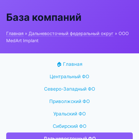
База компаний
Главная
»
Дальневосточный федеральный округ
» ООО
MedArt Implant
🏠 Главная
Центральный ФО
Северо-Западный ФО
Приволжский ФО
Уральский ФО
Сибирский ФО
Дальневосточный ФО