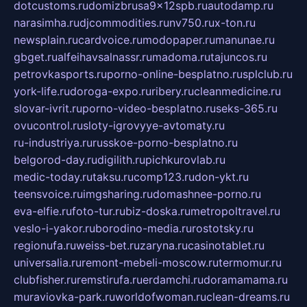
dotcustoms.ru
domizbrusa9x12spb.ru
autodamp.ru
narasimha.ru
djcommodities.ru
nv750.ru
x-ton.ru
newsplain.ru
cardvoice.ru
modopaper.ru
manunae.ru
gbget.ru
alfeihavsalnassr.ru
madoma.ru
tajuncos.ru
petrovkasports.ru
porno-online-besplatno.ru
splclub.ru
york-life.ru
doroga-expo.ru
ribery.ru
cleanmedicine.ru
slovar-ivrit.ru
porno-video-besplatno.ru
seks-365.ru
ovucontrol.ru
sloty-igrovyye-avtomaty.ru
ru-industriya.ru
russkoe-porno-besplatno.ru
belgorod-day.ru
digilith.ru
pichkurovlab.ru
medic-today.ru
taksu.ru
comp123.ru
don-ykt.ru
teensvoice.ru
imgsharing.ru
domashnee-porno.ru
eva-elfie.ru
foto-tur.ru
biz-doska.ru
metropoltravel.ru
veslo-i-yakor.ru
borodino-media.ru
rostotsky.ru
regionufa.ru
weiss-bet.ru
zaryna.ru
casinotablet.ru
universalia.ru
remont-mebeli-moscow.ru
termomur.ru
clubfisher.ru
remstirufa.ru
erdamchi.ru
doramamama.ru
muraviovka-park.ru
worldofwoman.ru
clean-dreams.ru