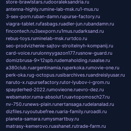
store-brawlstars.ru
dooraleksandria.ru
antenna-highly.ru
mine-lab-msk.ru
1-mus.ru
3-sex-porn.ru
ban-damn.ru
purse-factory.ru
viagra-tablet.ru
fasbags.ru
adler-jun.ru
bandamn.ru
fincontech.ru
3sexporn.ru
1mus.ru
darksand.ru
rebus-toys.ru
minelab-msk.ru
rtdco.ru
seo-prodvizhenie-sajtov-stroitelnyh-kompanij.ru
card-voice.ru
rulonnyygazon177.ru
snow-guard.ru
domizbrusa-9x12spb.ru
demaholding.ru
aalse.ru
a380club.ru
argentinamia.ru
perkoka.ru
movie-one.ru
perk-oka.ru
g-octopus.ru
sibarchives.ru
andreislyusar.ru
naruto-x.ru
pursefactory.ru
tor-lyubov-i-grom.ru
spayderhed-2022.ru
movieone.ru
evro-dez.ru
webamator.ru
ma-absolut1.ru
avtopomosch27.ru
nv-750.ru
news-plain.ru
nertansaga.ru
delanalad.ru
dizfiles.ru
youtubefree.ru
aria-family.ru
roadli.ru
planeta-samara.ru
mysmartbuy.ru
matrasy-kemerovo.ru
ashanet.ru
trade-farm.ru