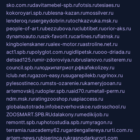
sko.com.ru
davitamebel-spb.ru
fotsis.ru
tesiaes.ru
kokoroyari.spb.ru
blesna-kazan.ru
mossilver.ru
lenderoq.ru
sergeydobrin.ru
tochkazvuka.msk.ru
people-of-art.ru
bezzubova.ru
clubtibet.ru
orior-aks.ru
dynamoauto.ru
szk-favorit.ru
carlines.ru
flatnsk.ru
kingbolenskaner.ru
alex-motor.ru
astroline.net.ru
act1.spb.ru
polyglot.com.ru
gidlipetsk.ru
ooo-driada.ru
detsad125.ru
mir-zdoroviya.ru
bruslanovo.ru
siterem.ru
council.spb.ru
лодкипатриот.рф
kafekolizey.ru
iclub.net.ru
gazon-easy.ru
sugarepilekb.ru
grinox.ru
pylesostineco.ru
msts-ozarenie.ru
kameryjooan.ru
artemovskij.ru
dopler.spb.ru
aid70.ru
metall-perm.ru
ndm.msk.ru
ratingzooshop.ru
apiaccess.ru
globalautotrade.info
bezverhovskoe.ru
drsschool.ru
ZOOSMART.SPB.RU
dalakony.ru
medikijob.ru
remontt.spb.ru
photostudia.spb.ru
myragon.ru
terramia.ru
academy62.ru
gardengallereya.ru
rti.com.ru
artem-news.ru
biserinca.ru
krasnodarkurort.com