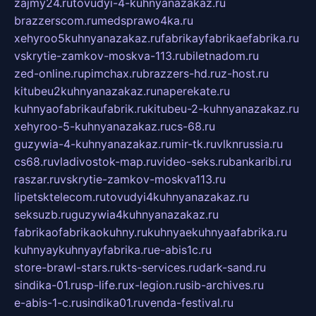
zajmy24.ru
tovudyi-4-kuhnyanazakaz.ru
brazzerscom.ru
medsprawo4ka.ru
xehyroo5kuhnyanazakaz.ru
fabrikayfabrikaefabrika.ru
vskrytie-zamkov-moskva-113.ru
biletnadom.ru
zed-online.ru
pimchax.ru
brazzers-hd.ru
z-host.ru
kitubeu2kuhnyanazakaz.ru
naperekate.ru
kuhnyaofabrikaufabrik.ru
kitubeu-2-kuhnyanazakaz.ru
xehyroo-5-kuhnyanazakaz.ru
cs-68.ru
guzywia-4-kuhnyanazakaz.ru
mir-tk.ru
vlknrussia.ru
cs68.ru
vladivostok-map.ru
video-seks.ru
bankaribi.ru
raszar.ru
vskrytie-zamkov-moskva113.ru
lipetsktelecom.ru
tovudyi4kuhnyanazakaz.ru
seksuzb.ru
guzywia4kuhnyanazakaz.ru
fabrikaofabrikaokuhny.ru
kuhnyaekuhnyaafabrika.ru
kuhnyaykuhnyayfabrika.ru
e-abis1c.ru
store-brawl-stars.ru
kts-services.ru
dark-sand.ru
sindika-01.ru
sp-life.ru
x-legion.ru
sib-archives.ru
e-abis-1-c.ru
sindika01.ru
venda-festival.ru