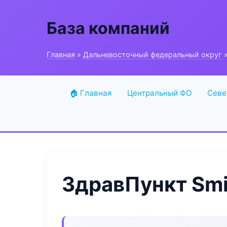
База компаний
Главная
»
Дальневосточный федеральный округ
»
🏠 Главная
Центральный ФО
Севе
ЗдравПункт Smi