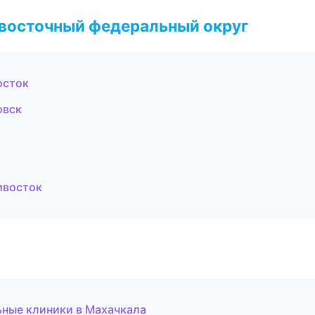
евосточный федеральный округ
осток
овск
ивосток
ьные клиники в Махачкала