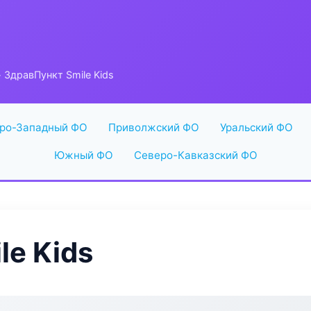
 ЗдравПункт Smile Kids
ро-Западный ФО
Приволжский ФО
Уральский ФО
Южный ФО
Северо-Кавказский ФО
le Kids