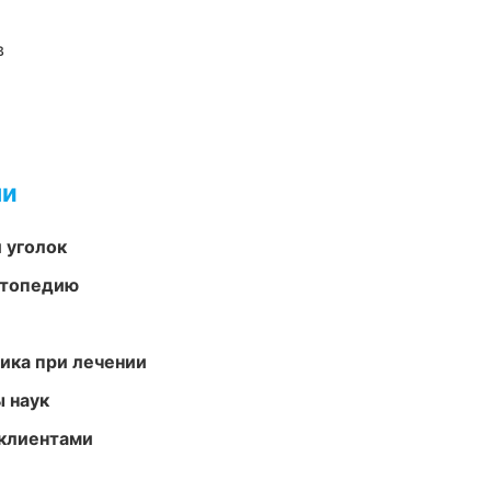
в
ми
 уголок
ортопедию
тика при лечении
ы наук
 клиентами