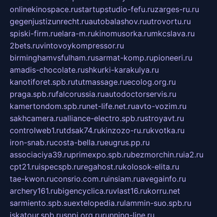
onlinekinospace.ru
startupstudio-fefu.ru
zarges-ru.ru
gegenjustizunrecht.ru
autobalashov.ru
utrovortu.ru
spiski-firm.ru
elara-m.ru
kinomusorka.ru
mkcslava.ru
2bets.ru
vintovoykompressor.ru
birminghamvsfulham.ru
sarmat-komp.ru
pioneeri.ru
amadis-chocolate.ru
shkurki-karakulya.ru
kanotiforet.spb.ru
tutmassage.ru
ecolog.org.ru
praga.spb.ru
falcorussia.ru
autodoctorservis.ru
kamertondom.spb.ru
net-life.net.ru
avto-vozim.ru
sakhcamera.ru
alliance-electro.spb.ru
stroyavt.ru
controlweb1.ru
tdsak74.ru
kinzozo-ru.ru
kvotka.ru
iron-snab.ru
costa-bella.ru
eugrus.pp.ru
associaciya39.ru
primexpo.spb.ru
bezmorchin.ru
ia2.ru
cpt21.ru
ispecspb.ru
regahost.ru
kolosok-elita.ru
tae-kwon.ru
consrio.com.ru
insiam.ru
avegainfo.ru
archery161.ru
bigencyclica.ru
vlast16.ru
korru.net
sarmiento.spb.su
extelopedia.ru
lammin-suo.spb.ru
iskatour.spb.ru
snpi.org.ru
running-line.ru