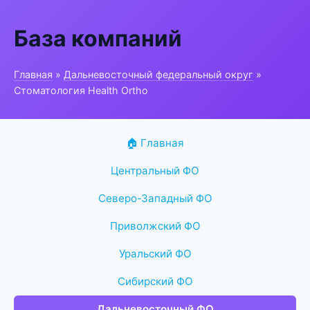
База компаний
Главная
»
Дальневосточный федеральный округ
»
Стоматология Health Ortho
🏠 Главная
Центральный ФО
Северо-Западный ФО
Приволжский ФО
Уральский ФО
Сибирский ФО
Дальневосточный ФО