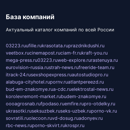
База компаний
Актуальный каталог компаний по всей России
03223.ru
ufille.ru
krasotata.ru
prazdnikdushi.ru
veetbox.ru
cinemapost.ru
ciam-fr.ru
kraft-you.ru
mega-press.ru
03223.ru
web-explore.ru
rastenuya.ru
eurovision-russia.ru
strah-news.ru
freeride-team.ru
itrack-24.ru
sexshopexpress.ru
autostudiopro.ru
alabuga-cityhotel.ru
pornv.ru
atlantpereezd.ru
bud-em-znakomye.ru
a-cdc.ru
elektrostal-news.ru
korolevremont-market.ru
budem-znakomye.ru
oooagrosnab.ru
fpodaso.ru
emfire.ru
pro-otdelky.ru
ukrasotki.ru
seksuzbek.ru
seks-uzbek.ru
porno-vk.ru
sovratili.ru
olecoon.ru
vd-dosug.ru
adonyev.ru
rbc-news.ru
porno-skvirt.ru
krospr.ru