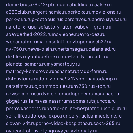
domizbrusa-9x12spb.ru
demaholding.ru
aalse.ru
a380club.ru
argentinamia.ru
perkoka.ru
movie-one.ru
perk-oka.ru
g-octopus.ru
sibarchives.ru
andreislyusar.ru
naruto-x.ru
pursefactory.ru
tor-lyubov-i-grom.ru
spayderhed-2022.ru
movieone.ru
evro-dez.ru
webamator.ru
ma-absolut1.ru
avtopomosch27.ru
nv-750.ru
news-plain.ru
nertansaga.ru
delanalad.ru
dizfiles.ru
youtubefree.ru
aria-family.ru
roadli.ru
planeta-samara.ru
mysmartbuy.ru
matrasy-kemerovo.ru
ashanet.ru
trade-farm.ru
dotcustoms.ru
domizbrusa9x12spb.ru
autodamp.ru
narasimha.ru
djcommodities.ru
nv750.ru
x-ton.ru
newsplain.ru
cardvoice.ru
modopaper.ru
manunae.ru
gbget.ru
alfeihavsalnassr.ru
madoma.ru
tajuncos.ru
petrovkasports.ru
porno-online-besplatno.ru
splclub.ru
york-life.ru
doroga-expo.ru
ribery.ru
cleanmedicine.ru
slovar-ivrit.ru
porno-video-besplatno.ru
seks-365.ru
ovucontrol.ru
sloty-igrovyye-avtomaty.ru