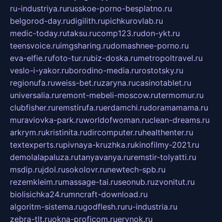
ru-industriya.ru
russkoe-porno-besplatno.ru
belgorod-day.ru
digilith.ru
pichkurovlab.ru
medic-today.ru
taksu.ru
comp123.ru
don-ykt.ru
teensvoice.ru
imgsharing.ru
domashnee-porno.ru
eva-elfie.ru
foto-tur.ru
biz-doska.ru
metropoltravel.ru
veslo-i-yakor.ru
borodino-media.ru
rostotsky.ru
regionufa.ru
weiss-bet.ru
zaryna.ru
casinotablet.ru
universalia.ru
remont-mebeli-moscow.ru
termomur.ru
clubfisher.ru
remstirufa.ru
erdamchi.ru
doramamama.ru
muraviovka-park.ru
worldofwoman.ru
clean-dreams.ru
arkrym.ru
kristinita.ru
dircomputer.ru
healthenter.ru
textexperts.ru
pivnaya-kruzhka.ru
kinofilmy-2021.ru
demolalapaluza.ru
tanyavanya.ru
remstir-tolyatti.ru
msdip.ru
jdol.ru
sokolovr.ru
newtech-spb.ru
rezemkleim.ru
massage-tai.ru
seonub.ru
zvonitut.ru
biolisichka24.ru
mncraft-download.ru
algoritm-sistema.ru
godflesh.ru
ru-industria.ru
zebra-tlt.ru
okna-proficom.ru
erynok.ru