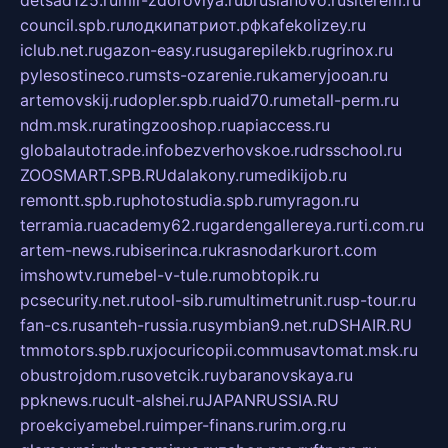
detsad125.ru
mir-zdoroviya.ru
bruslanovo.ru
siterem.ru
council.spb.ru
лодкипатриот.рф
kafekolizey.ru
iclub.net.ru
gazon-easy.ru
sugarepilekb.ru
grinox.ru
pylesostineco.ru
msts-ozarenie.ru
kameryjooan.ru
artemovskij.ru
dopler.spb.ru
aid70.ru
metall-perm.ru
ndm.msk.ru
ratingzooshop.ru
apiaccess.ru
globalautotrade.info
bezverhovskoe.ru
drsschool.ru
ZOOSMART.SPB.RU
dalakony.ru
medikijob.ru
remontt.spb.ru
photostudia.spb.ru
myragon.ru
terramia.ru
academy62.ru
gardengallereya.ru
rti.com.ru
artem-news.ru
biserinca.ru
krasnodarkurort.com
imshowtv.ru
mebel-v-tule.ru
mobtopik.ru
pcsecurity.net.ru
tool-sib.ru
multimetrunit.ru
sp-tour.ru
fan-cs.ru
santeh-russia.ru
symbian9.net.ru
DSHAIR.RU
tmmotors.spb.ru
xjocuricopii.com
musavtomat.msk.ru
obustrojdom.ru
sovetcik.ru
ybaranovskaya.ru
ppknews.ru
cult-alshei.ru
JAPANRUSSIA.RU
proekciyamebel.ru
imper-finans.ru
rim.org.ru