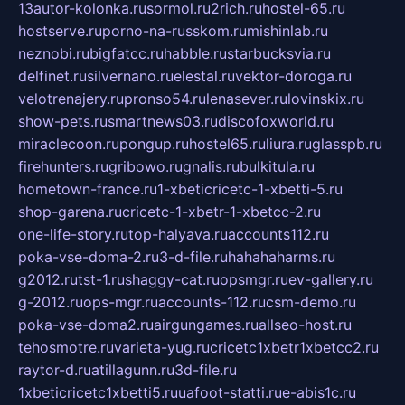
13autor-kolonka.ru
sormol.ru
2rich.ru
hostel-65.ru
hostserve.ru
porno-na-russkom.ru
mishinlab.ru
neznobi.ru
bigfatcc.ru
habble.ru
starbucksvia.ru
delfinet.ru
silvernano.ru
elestal.ru
vektor-doroga.ru
velotrenajery.ru
pronso54.ru
lenasever.ru
lovinskix.ru
show-pets.ru
smartnews03.ru
discofoxworld.ru
miraclecoon.ru
pongup.ru
hostel65.ru
liura.ru
glasspb.ru
firehunters.ru
gribowo.ru
gnalis.ru
bulkitula.ru
hometown-france.ru
1-xbeticricetc-1-xbetti-5.ru
shop-garena.ru
cricetc-1-xbetr-1-xbetcc-2.ru
one-life-story.ru
top-halyava.ru
accounts112.ru
poka-vse-doma-2.ru
3-d-file.ru
hahahaharms.ru
g2012.ru
tst-1.ru
shaggy-cat.ru
opsmgr.ru
ev-gallery.ru
g-2012.ru
ops-mgr.ru
accounts-112.ru
csm-demo.ru
poka-vse-doma2.ru
airgungames.ru
allseo-host.ru
tehosmotre.ru
varieta-yug.ru
cricetc1xbetr1xbetcc2.ru
raytor-d.ru
atillagunn.ru
3d-file.ru
1xbeticricetc1xbetti5.ru
uafoot-statti.ru
e-abis1c.ru