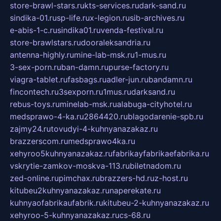
store-brawl-stars.ru
kts-services.ru
dark-sand.ru
sindika-01.ru
sp-life.ru
x-legion.ru
sib-archives.ru
e-abis-1-c.ru
sindika01.ru
venda-festival.ru
store-brawlstars.ru
dooraleksandria.ru
antenna-highly.ru
mine-lab-msk.ru
1-mus.ru
3-sex-porn.ru
ban-damn.ru
purse-factory.ru
viagra-tablet.ru
fasbags.ru
adler-jun.ru
bandamn.ru
fincontech.ru
3sexporn.ru
1mus.ru
darksand.ru
rebus-toys.ru
minelab-msk.ru
alabuga-cityhotel.ru
medsprawo-4-ka.ru
2864420.ru
blagodarenie-spb.ru
zajmy24.ru
tovudyi-4-kuhnyanazakaz.ru
brazzerscom.ru
medsprawo4ka.ru
xehyroo5kuhnyanazakaz.ru
fabrikayfabrikaefabrika.ru
vskrytie-zamkov-moskva-113.ru
biletnadom.ru
zed-online.ru
pimchax.ru
brazzers-hd.ru
z-host.ru
kitubeu2kuhnyanazakaz.ru
naperekate.ru
kuhnyaofabrikaufabrik.ru
kitubeu-2-kuhnyanazakaz.ru
xehyroo-5-kuhnyanazakaz.ru
cs-68.ru