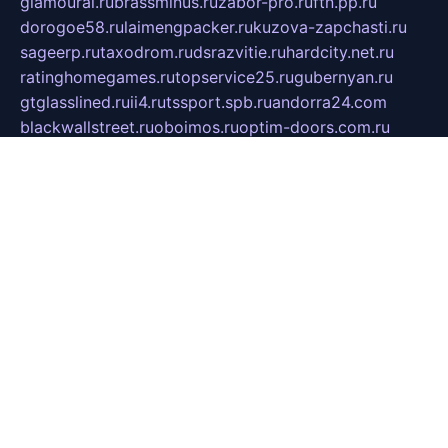
glamourai.ru
brassminus.ru
zabor-pro.ru
ftn.pp.ru
dorogoe58.ru
laimengpacker.ru
kuzova-zapchasti.ru
sageerp.ru
taxodrom.ru
dsrazvitie.ru
hardcity.net.ru
ratinghomegames.ru
topservice25.ru
gubernyan.ru
gtglasslined.ru
ii4.ru
tssport.spb.ru
andorra24.com
blackwallstreet.ru
oboimos.ru
optim-doors.com.ru
ikuch.ru
nycr.org.ru
npa21.ru
vremya-ch.spb.ru
desert000.ru
ivtorgi.ru
ifiori.ru
catalog-statei.ru
dcv.org.ru
spetsmaster174.ru
ipkameryhiseeu.ru
dum26.ru
ruspol.spb.ru
fr-opendp.ru
kam-solnyshko.ru
cheyenne-arapaho.ru
sevzapmetal.spb.ru
ted-lapidus.spb.ru
parasite-eliminator.ru
sigma-complete.ru
modernworld.ru
dama-moda.ru
eholot-group.ru
sk-nvkz.ru
DRONGOLD.RU
democratia2.ru
i-farmer.ru
mass-sport.org
jablonex.spb.ru
bookmess.ru
linkword.ru
refineua.com.ru
cs-spec.net.ru
altay-mebel.ru
DNK-THEATRE.RU
mechaniks.spb.ru
ipcamtechage.ru