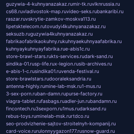
guzywia-4-kuhnyanazakaz.ru
mir-tk.ru
vlknrussia.ru
cs68.ru
vladivostok-map.ru
video-seks.ru
bankaribi.ru
raszar.ru
vskrytie-zamkov-moskva113.ru
lipetsktelecom.ru
tovudyi4kuhnyanazakaz.ru
seksuzb.ru
guzywia4kuhnyanazakaz.ru
fabrikaofabrikaokuhny.ru
kuhnyaekuhnyaafabrika.ru
kuhnyaykuhnyayfabrika.ru
e-abis1c.ru
store-brawl-stars.ru
kts-services.ru
dark-sand.ru
sindika-01.ru
sp-life.ru
x-legion.ru
sib-archives.ru
e-abis-1-c.ru
sindika01.ru
venda-festival.ru
store-brawlstars.ru
dooraleksandria.ru
antenna-highly.ru
mine-lab-msk.ru
1-mus.ru
3-sex-porn.ru
ban-damn.ru
purse-factory.ru
viagra-tablet.ru
fasbags.ru
adler-jun.ru
bandamn.ru
fincontech.ru
3sexporn.ru
1mus.ru
darksand.ru
rebus-toys.ru
minelab-msk.ru
rtdco.ru
seo-prodvizhenie-sajtov-stroitelnyh-kompanij.ru
card-voice.ru
rulonnyygazon177.ru
snow-guard.ru