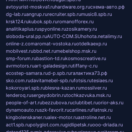
avtoyurist-moskva1.ru
hardware.org.ru
схема-авто.рф
dg-lab.ru
angrup.ru
recruiter.spb.ru
music8.spb.ru
krsk124.ru
kubok.spb.ru
romanofforex.ru
analitikaplus.ru
spyonline.ru
zosikamery.ru
sloboda-ural.pp.ru
AUTO-COM.SU
hohota.net
alimy.ru
online-z.com
aromat-vostoka.ru
otdelkaexp.ru
mobilvest.ru
bbd.net.ru
mebelshop.msk.ru
smp-forum.ru
bastion-td.ru
kosmoscreative.ru
avrmotors.ru
art-galadesign.ru
tiffany-c.ru
ecostep-samara.ru
d-p.spb.ru
галактика73.рф
sko.com.ru
davitamebel-spb.ru
fotsis.ru
tesiaes.ru
kokoroyari.spb.ru
blesna-kazan.ru
mossilver.ru
lenderoq.ru
sergeydobrin.ru
tochkazvuka.msk.ru
people-of-art.ru
bezzubova.ru
clubtibet.ru
orior-aks.ru
dynamoauto.ru
szk-favorit.ru
carlines.ru
flatnsk.ru
kingbolenskaner.ru
alex-motor.ru
astroline.net.ru
act1.spb.ru
polyglot.com.ru
gidlipetsk.ru
ooo-driada.ru