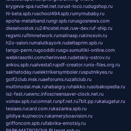
krygeva-spa.ru
chel.net.ru
rust-loco.ru
dugshop.ru
hl-beta.spb.ru
school494.spb.ru
mymubaby.ru
epoha-metalband.ru
ngr.spb.ru
rusgosnews.com
dieselvostok.ru
24hostel.msk.ru
w-dev.ru
f-ship.ru
regsmi.ru
filmnetwork.ru
malinasp.ru
kinosvin.ru
h2o-salon.ru
malutkayork.ru
deltaprim.spb.ru
tango-perm.ru
gooddir.ru
sgv.su
multiki-online.com
webkrasotki.com
cherinvest.ru
detskiy-ostrov.ru
ankou.spb.ru
alvesta1.ru
pdf-creator.ru
nix-files.org.ru
sakhatoday.ru
elektrikersymboler.ru
sputnikyes.ru
golf2club.msk.ru
aeforums.ru
zallclub.ru
multimodal.msk.ru
habaigry.ru
haikko.ru
sobakopedia.ru
isz-fest.ru
ewnc.info
screensaver-clock.net.ru
volnav.spb.ru
comnat.ru
npf.net.ru
7bit.pp.ru
kalugatur.ru
tesiaes.ru
card.com.ru
kazanka.spb.ru
gildiya-kuznecov.ru
kameryboavision.ru
griffoncom.spb.ru
fabrika-emotsiy.ru
PARK-MATROSOVA.RU
agat.spb.ru