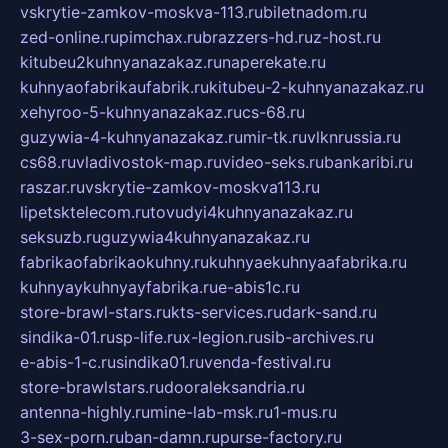
vskrytie-zamkov-moskva-113.ru
biletnadom.ru
zed-online.ru
pimchax.ru
brazzers-hd.ru
z-host.ru
kitubeu2kuhnyanazakaz.ru
naperekate.ru
kuhnyaofabrikaufabrik.ru
kitubeu-2-kuhnyanazakaz.ru
xehyroo-5-kuhnyanazakaz.ru
cs-68.ru
guzywia-4-kuhnyanazakaz.ru
mir-tk.ru
vlknrussia.ru
cs68.ru
vladivostok-map.ru
video-seks.ru
bankaribi.ru
raszar.ru
vskrytie-zamkov-moskva113.ru
lipetsktelecom.ru
tovudyi4kuhnyanazakaz.ru
seksuzb.ru
guzywia4kuhnyanazakaz.ru
fabrikaofabrikaokuhny.ru
kuhnyaekuhnyaafabrika.ru
kuhnyaykuhnyayfabrika.ru
e-abis1c.ru
store-brawl-stars.ru
kts-services.ru
dark-sand.ru
sindika-01.ru
sp-life.ru
x-legion.ru
sib-archives.ru
e-abis-1-c.ru
sindika01.ru
venda-festival.ru
store-brawlstars.ru
dooraleksandria.ru
antenna-highly.ru
mine-lab-msk.ru
1-mus.ru
3-sex-porn.ru
ban-damn.ru
purse-factory.ru