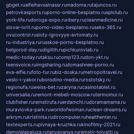
gbget.ru
alfeihavsalnassr.ru
madoma.ru
tajuncos.ru
petrovkasports.ru
porno-online-besplatno.ru
splclub.ru
york-life.ru
doroga-expo.ru
ribery.ru
cleanmedicine.ru
slovar-ivrit.ru
porno-video-besplatno.ru
seks-365.ru
ovucontrol.ru
sloty-igrovyye-avtomaty.ru
ru-industriya.ru
russkoe-porno-besplatno.ru
belgorod-day.ru
digilith.ru
pichkurovlab.ru
medic-today.ru
taksu.ru
comp123.ru
don-ykt.ru
teensvoice.ru
imgsharing.ru
domashnee-porno.ru
eva-elfie.ru
foto-tur.ru
biz-doska.ru
metropoltravel.ru
veslo-i-yakor.ru
borodino-media.ru
rostotsky.ru
regionufa.ru
weiss-bet.ru
zaryna.ru
casinotablet.ru
universalia.ru
remont-mebeli-moscow.ru
termomur.ru
clubfisher.ru
remstirufa.ru
erdamchi.ru
doramamama.ru
muraviovka-park.ru
worldofwoman.ru
clean-dreams.ru
arkrym.ru
kristinita.ru
dircomputer.ru
healthenter.ru
textexperts.ru
pivnaya-kruzhka.ru
kinofilmy-2021.ru
demolalapaluza.ru
tanyavanya.ru
remstir-tolyatti.ru