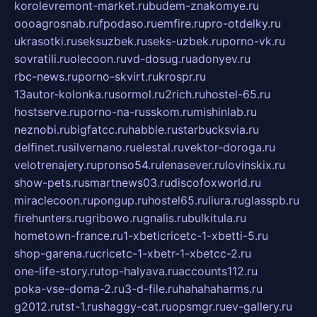
korolevremont-market.ru
budem-znakomye.ru
oooagrosnab.ru
fpodaso.ru
emfire.ru
pro-otdelky.ru
ukrasotki.ru
seksuzbek.ru
seks-uzbek.ru
porno-vk.ru
sovratili.ru
olecoon.ru
vd-dosug.ru
adonyev.ru
rbc-news.ru
porno-skvirt.ru
krospr.ru
13autor-kolonka.ru
sormol.ru
2rich.ru
hostel-65.ru
hostserve.ru
porno-na-russkom.ru
mishinlab.ru
neznobi.ru
bigfatcc.ru
habble.ru
starbucksvia.ru
delfinet.ru
silvernano.ru
elestal.ru
vektor-doroga.ru
velotrenajery.ru
pronso54.ru
lenasever.ru
lovinskix.ru
show-pets.ru
smartnews03.ru
discofoxworld.ru
miraclecoon.ru
pongup.ru
hostel65.ru
liura.ru
glasspb.ru
firehunters.ru
gribowo.ru
gnalis.ru
bulkitula.ru
hometown-france.ru
1-xbeticricetc-1-xbetti-5.ru
shop-garena.ru
cricetc-1-xbetr-1-xbetcc-2.ru
one-life-story.ru
top-halyava.ru
accounts112.ru
poka-vse-doma-2.ru
3-d-file.ru
hahahaharms.ru
g2012.ru
tst-1.ru
shaggy-cat.ru
opsmgr.ru
ev-gallery.ru