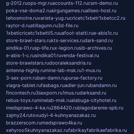
g-2012.ru
ops-mgr.ru
accounts-112.ru
csm-demo.ru
poka-vse-doma2.ru
airgungames.ru
allseo-host.ru
tehosmotre.ru
varieta-yug.ru
cricetc1xbetr1xbetcc2.ru
raytor-d.ru
atillagunn.ru
3d-file.ru
1xbeticricetc1xbetti5.ru
uafoot-statti.ru
e-abis1c.ru
store-brawl-stars.ru
kts-services.ru
dark-sand.ru
sindika-01.ru
sp-life.ru
x-legion.ru
sib-archives.ru
e-abis-1-c.ru
sindika01.ru
venda-festival.ru
store-brawlstars.ru
dooraleksandria.ru
antenna-highly.ru
mine-lab-msk.ru
1-mus.ru
3-sex-porn.ru
ban-damn.ru
purse-factory.ru
viagra-tablet.ru
fasbags.ru
adler-jun.ru
bandamn.ru
fincontech.ru
3sexporn.ru
1mus.ru
darksand.ru
rebus-toys.ru
minelab-msk.ru
alabuga-cityhotel.ru
medsprawo-4-ka.ru
2864420.ru
blagodarenie-spb.ru
zajmy24.ru
tovudyi-4-kuhnyanazakaz.ru
brazzerscom.ru
medsprawo4ka.ru
xehyroo5kuhnyanazakaz.ru
fabrikayfabrikaefabrika.ru