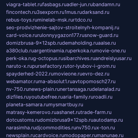
viagra-tablet.ru
fasbags.ru
adler-jun.ru
bandamn.ru
fincontech.ru
3sexporn.ru
1mus.ru
darksand.ru
rebus-toys.ru
minelab-msk.ru
rtdco.ru
seo-prodvizhenie-sajtov-stroitelnyh-kompanij.ru
card-voice.ru
rulonnyygazon177.ru
snow-guard.ru
domizbrusa-9x12spb.ru
demaholding.ru
aalse.ru
a380club.ru
argentinamia.ru
perkoka.ru
movie-one.ru
perk-oka.ru
g-octopus.ru
sibarchives.ru
andreislyusar.ru
naruto-x.ru
pursefactory.ru
tor-lyubov-i-grom.ru
spayderhed-2022.ru
movieone.ru
evro-dez.ru
webamator.ru
ma-absolut1.ru
avtopomosch27.ru
nv-750.ru
news-plain.ru
nertansaga.ru
delanalad.ru
dizfiles.ru
youtubefree.ru
aria-family.ru
roadli.ru
planeta-samara.ru
mysmartbuy.ru
matrasy-kemerovo.ru
ashanet.ru
trade-farm.ru
dotcustoms.ru
domizbrusa9x12spb.ru
autodamp.ru
narasimha.ru
djcommodities.ru
nv750.ru
x-ton.ru
newsplain.ru
cardvoice.ru
modopaper.ru
manunae.ru