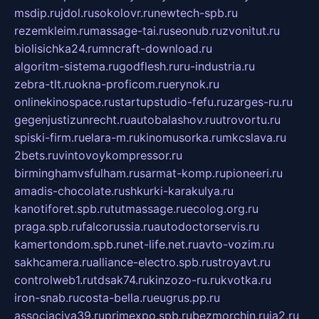
msdip.ru
jdol.ru
sokolovr.ru
newtech-spb.ru
rezemkleim.ru
massage-tai.ru
seonub.ru
zvonitut.ru
biolisichka24.ru
mncraft-download.ru
algoritm-sistema.ru
godflesh.ru
ru-industria.ru
zebra-tlt.ru
okna-proficom.ru
erynok.ru
onlinekinospace.ru
startupstudio-fefu.ru
zarges-ru.ru
gegenjustizunrecht.ru
autobalashov.ru
utrovortu.ru
spiski-firm.ru
elara-m.ru
kinomusorka.ru
mkcslava.ru
2bets.ru
vintovoykompressor.ru
birminghamvsfulham.ru
sarmat-komp.ru
pioneeri.ru
amadis-chocolate.ru
shkurki-karakulya.ru
kanotiforet.spb.ru
tutmassage.ru
ecolog.org.ru
praga.spb.ru
falcorussia.ru
autodoctorservis.ru
kamertondom.spb.ru
net-life.net.ru
avto-vozim.ru
sakhcamera.ru
alliance-electro.spb.ru
stroyavt.ru
controlweb1.ru
tdsak74.ru
kinzozo-ru.ru
kvotka.ru
iron-snab.ru
costa-bella.ru
eugrus.pp.ru
associaciya39.ru
primexpo.spb.ru
bezmorchin.ru
ia2.ru