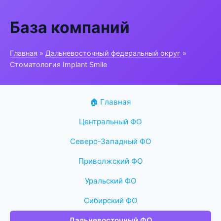
База компаний
Главная
»
Дальневосточный федеральный округ
»
Стоматология Implant Smile
🏠 Главная
Центральный ФО
Северо-Западный ФО
Приволжский ФО
Уральский ФО
Сибирский ФО
Дальневосточный ФО