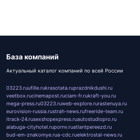
База компаний
Актуальный каталог компаний по всей России
03223.ru
ufille.ru
krasotata.ru
prazdnikdushi.ru
veetbox.ru
cinemapost.ru
ciam-fr.ru
kraft-you.ru
mega-press.ru
03223.ru
web-explore.ru
rastenuya.ru
eurovision-russia.ru
strah-news.ru
freeride-team.ru
itrack-24.ru
sexshopexpress.ru
autostudiopro.ru
alabuga-cityhotel.ru
pornv.ru
atlantpereezd.ru
bud-em-znakomye.ru
a-cdc.ru
elektrostal-news.ru