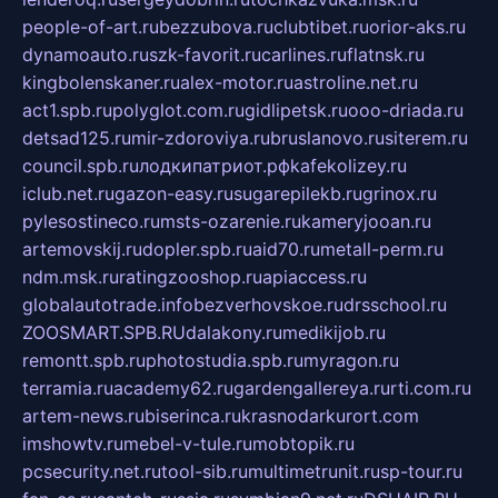
people-of-art.ru
bezzubova.ru
clubtibet.ru
orior-aks.ru
dynamoauto.ru
szk-favorit.ru
carlines.ru
flatnsk.ru
kingbolenskaner.ru
alex-motor.ru
astroline.net.ru
act1.spb.ru
polyglot.com.ru
gidlipetsk.ru
ooo-driada.ru
detsad125.ru
mir-zdoroviya.ru
bruslanovo.ru
siterem.ru
council.spb.ru
лодкипатриот.рф
kafekolizey.ru
iclub.net.ru
gazon-easy.ru
sugarepilekb.ru
grinox.ru
pylesostineco.ru
msts-ozarenie.ru
kameryjooan.ru
artemovskij.ru
dopler.spb.ru
aid70.ru
metall-perm.ru
ndm.msk.ru
ratingzooshop.ru
apiaccess.ru
globalautotrade.info
bezverhovskoe.ru
drsschool.ru
ZOOSMART.SPB.RU
dalakony.ru
medikijob.ru
remontt.spb.ru
photostudia.spb.ru
myragon.ru
terramia.ru
academy62.ru
gardengallereya.ru
rti.com.ru
artem-news.ru
biserinca.ru
krasnodarkurort.com
imshowtv.ru
mebel-v-tule.ru
mobtopik.ru
pcsecurity.net.ru
tool-sib.ru
multimetrunit.ru
sp-tour.ru