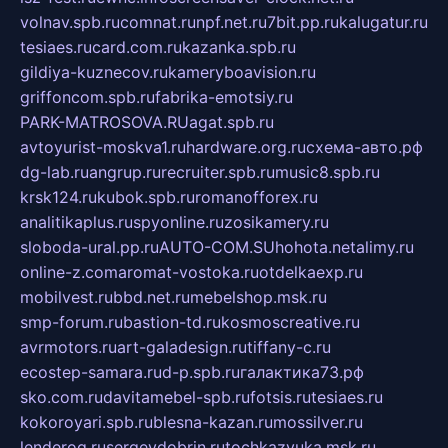
volnav.spb.ru
comnat.ru
npf.net.ru
7bit.pp.ru
kalugatur.ru
tesiaes.ru
card.com.ru
kazanka.spb.ru
gildiya-kuznecov.ru
kameryboavision.ru
griffoncom.spb.ru
fabrika-emotsiy.ru
PARK-MATROSOVA.RU
agat.spb.ru
avtoyurist-moskva1.ru
hardware.org.ru
схема-авто.рф
dg-lab.ru
angrup.ru
recruiter.spb.ru
music8.spb.ru
krsk124.ru
kubok.spb.ru
romanofforex.ru
analitikaplus.ru
spyonline.ru
zosikamery.ru
sloboda-ural.pp.ru
AUTO-COM.SU
hohota.net
alimy.ru
online-z.com
aromat-vostoka.ru
otdelkaexp.ru
mobilvest.ru
bbd.net.ru
mebelshop.msk.ru
smp-forum.ru
bastion-td.ru
kosmoscreative.ru
avrmotors.ru
art-galadesign.ru
tiffany-c.ru
ecostep-samara.ru
d-p.spb.ru
галактика73.рф
sko.com.ru
davitamebel-spb.ru
fotsis.ru
tesiaes.ru
kokoroyari.spb.ru
blesna-kazan.ru
mossilver.ru
lenderoq.ru
sergeydobrin.ru
tochkazvuka.msk.ru