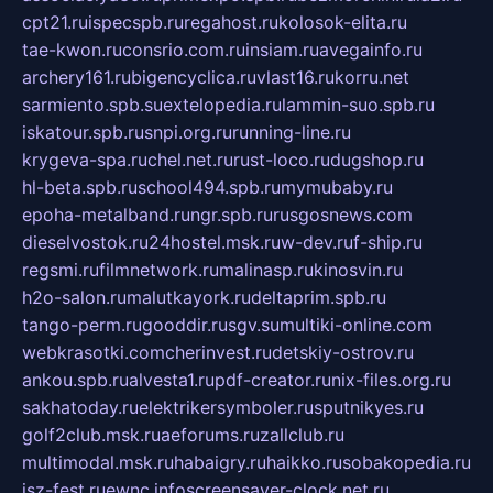
cpt21.ru
ispecspb.ru
regahost.ru
kolosok-elita.ru
tae-kwon.ru
consrio.com.ru
insiam.ru
avegainfo.ru
archery161.ru
bigencyclica.ru
vlast16.ru
korru.net
sarmiento.spb.su
extelopedia.ru
lammin-suo.spb.ru
iskatour.spb.ru
snpi.org.ru
running-line.ru
krygeva-spa.ru
chel.net.ru
rust-loco.ru
dugshop.ru
hl-beta.spb.ru
school494.spb.ru
mymubaby.ru
epoha-metalband.ru
ngr.spb.ru
rusgosnews.com
dieselvostok.ru
24hostel.msk.ru
w-dev.ru
f-ship.ru
regsmi.ru
filmnetwork.ru
malinasp.ru
kinosvin.ru
h2o-salon.ru
malutkayork.ru
deltaprim.spb.ru
tango-perm.ru
gooddir.ru
sgv.su
multiki-online.com
webkrasotki.com
cherinvest.ru
detskiy-ostrov.ru
ankou.spb.ru
alvesta1.ru
pdf-creator.ru
nix-files.org.ru
sakhatoday.ru
elektrikersymboler.ru
sputnikyes.ru
golf2club.msk.ru
aeforums.ru
zallclub.ru
multimodal.msk.ru
habaigry.ru
haikko.ru
sobakopedia.ru
isz-fest.ru
ewnc.info
screensaver-clock.net.ru