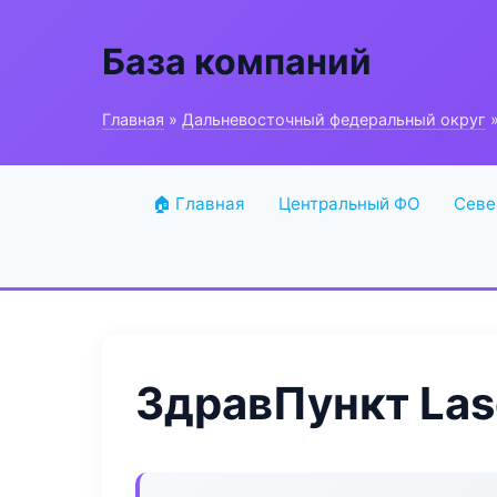
База компаний
Главная
»
Дальневосточный федеральный округ
»
🏠 Главная
Центральный ФО
Севе
ЗдравПункт Lase