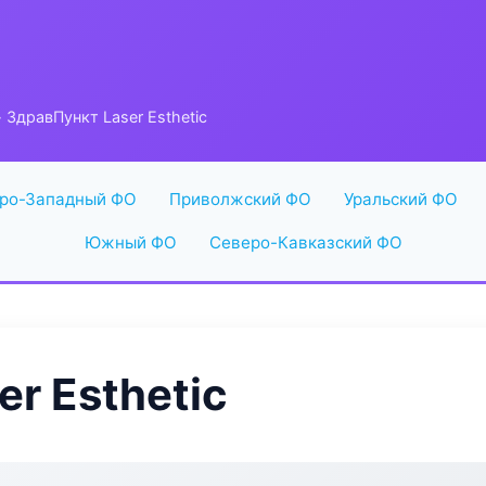
 ЗдравПункт Laser Esthetic
ро-Западный ФО
Приволжский ФО
Уральский ФО
Южный ФО
Северо-Кавказский ФО
r Esthetic