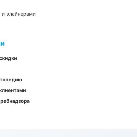
 и элайнерами
ми
скидки
ортопедию
 клиентами
требнадзора