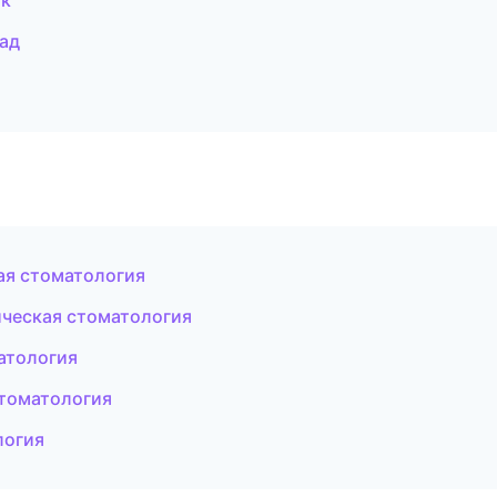
ок
рад
ая стоматология
ическая стоматология
атология
стоматология
логия