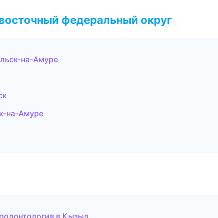
евосточный федеральный округ
ольск-на-Амуре
ск
ск-на-Амуре
ародонтология в Кызыл