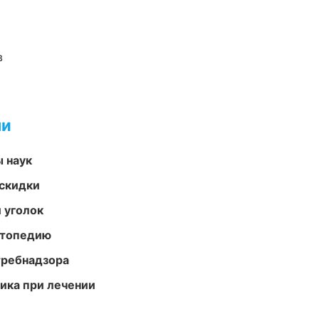
в
ми
ы наук
скидки
 уголок
ортопедию
требнадзора
тика при лечении