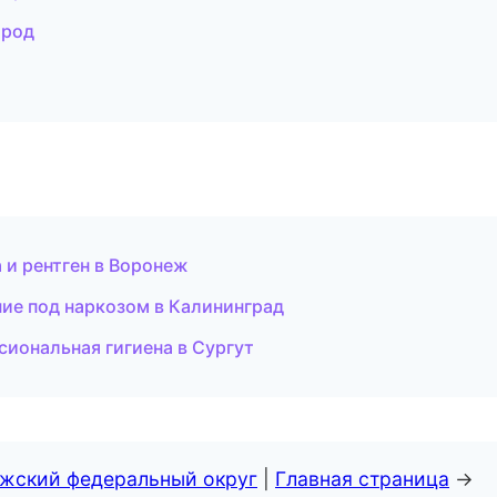
ород
 и рентген в Воронеж
ние под наркозом в Калининград
сиональная гигиена в Сургут
лжский федеральный округ
|
Главная страница
→