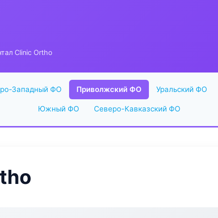
тал Clinic Ortho
ро-Западный ФО
Приволжский ФО
Уральский ФО
Южный ФО
Северо-Кавказский ФО
rtho