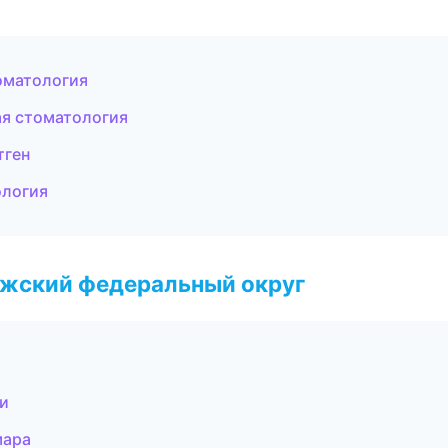
оматология
ая стоматология
тген
ология
лжский федеральный округ
ти
мара