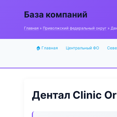
База компаний
Главная
»
Приволжский федеральный округ
» Ден
🏠 Главная
Центральный ФО
Севе
Дентал Clinic O