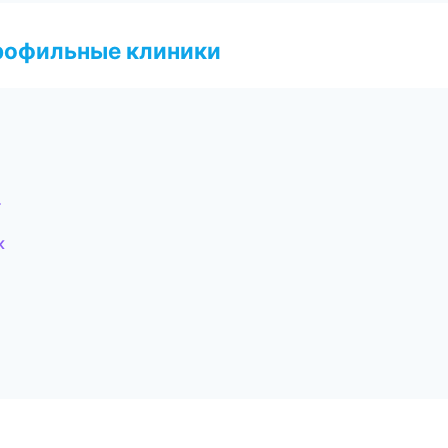
рофильные клиники
г
к