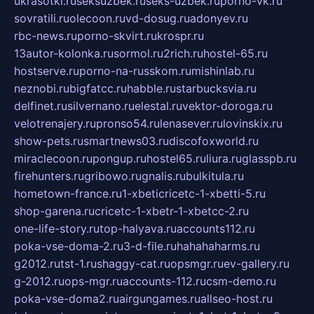
ukrasotki.ru
seksuzbek.ru
seks-uzbek.ru
porno-vk.ru
sovratili.ru
olecoon.ru
vd-dosug.ru
adonyev.ru
rbc-news.ru
porno-skvirt.ru
krospr.ru
13autor-kolonka.ru
sormol.ru
2rich.ru
hostel-65.ru
hostserve.ru
porno-na-russkom.ru
mishinlab.ru
neznobi.ru
bigfatcc.ru
habble.ru
starbucksvia.ru
delfinet.ru
silvernano.ru
elestal.ru
vektor-doroga.ru
velotrenajery.ru
pronso54.ru
lenasever.ru
lovinskix.ru
show-pets.ru
smartnews03.ru
discofoxworld.ru
miraclecoon.ru
pongup.ru
hostel65.ru
liura.ru
glasspb.ru
firehunters.ru
gribowo.ru
gnalis.ru
bulkitula.ru
hometown-france.ru
1-xbeticricetc-1-xbetti-5.ru
shop-garena.ru
cricetc-1-xbetr-1-xbetcc-2.ru
one-life-story.ru
top-halyava.ru
accounts112.ru
poka-vse-doma-2.ru
3-d-file.ru
hahahaharms.ru
g2012.ru
tst-1.ru
shaggy-cat.ru
opsmgr.ru
ev-gallery.ru
g-2012.ru
ops-mgr.ru
accounts-112.ru
csm-demo.ru
poka-vse-doma2.ru
airgungames.ru
allseo-host.ru