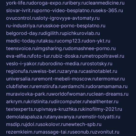
york-life.ru
doroga-expo.ru
ribery.ru
cleanmedicine.ru
slovar-ivrit.ru
porno-video-besplatno.ru
seks-365.ru
ovucontrol.ru
sloty-igrovyye-avtomaty.ru
ru-industriya.ru
russkoe-porno-besplatno.ru
belgorod-day.ru
digilith.ru
pichkurovlab.ru
medic-today.ru
taksu.ru
comp123.ru
don-ykt.ru
teensvoice.ru
imgsharing.ru
domashnee-porno.ru
eva-elfie.ru
foto-tur.ru
biz-doska.ru
metropoltravel.ru
veslo-i-yakor.ru
borodino-media.ru
rostotsky.ru
regionufa.ru
weiss-bet.ru
zaryna.ru
casinotablet.ru
universalia.ru
remont-mebeli-moscow.ru
termomur.ru
clubfisher.ru
remstirufa.ru
erdamchi.ru
doramamama.ru
muraviovka-park.ru
worldofwoman.ru
clean-dreams.ru
arkrym.ru
kristinita.ru
dircomputer.ru
healthenter.ru
textexperts.ru
pivnaya-kruzhka.ru
kinofilmy-2021.ru
demolalapaluza.ru
tanyavanya.ru
remstir-tolyatti.ru
msdip.ru
jdol.ru
sokolovr.ru
newtech-spb.ru
rezemkleim.ru
massage-tai.ru
seonub.ru
zvonitut.ru