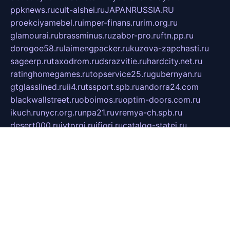
ppknews.ru
cult-alshei.ru
JAPANRUSSIA.RU
proekciyamebel.ru
imper-finans.ru
rim.org.ru
glamourai.ru
brassminus.ru
zabor-pro.ru
ftn.pp.ru
dorogoe58.ru
laimengpacker.ru
kuzova-zapchasti.ru
sageerp.ru
taxodrom.ru
dsrazvitie.ru
hardcity.net.ru
ratinghomegames.ru
topservice25.ru
gubernyan.ru
gtglasslined.ru
ii4.ru
tssport.spb.ru
andorra24.com
blackwallstreet.ru
oboimos.ru
optim-doors.com.ru
ikuch.ru
nycr.org.ru
npa21.ru
vremya-ch.spb.ru
desert000.ru
ivtorgi.ru
ifiori.ru
catalog-statei.ru
dcv.org.ru
spetsmaster174.ru
ipkameryhiseeu.ru
dum26.ru
ruspol.spb.ru
fr-opendp.ru
kam-solnyshko.ru
cheyenne-arapaho.ru
sevzapmetal.spb.ru
ted-lapidus.spb.ru
parasite-eliminator.ru
sigma-complete.ru
modernworld.ru
dama-moda.ru
eholot-group.ru
sk-nvkz.ru
DRONGOLD.RU
democratia2.ru
i-farmer.ru
mass-sport.org
jablonex.spb.ru
bookmess.ru
linkword.ru