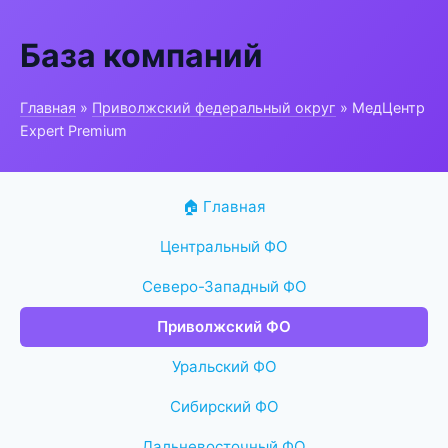
База компаний
Главная
»
Приволжский федеральный округ
» МедЦентр
Expert Premium
🏠 Главная
Центральный ФО
Северо-Западный ФО
Приволжский ФО
Уральский ФО
Сибирский ФО
Дальневосточный ФО