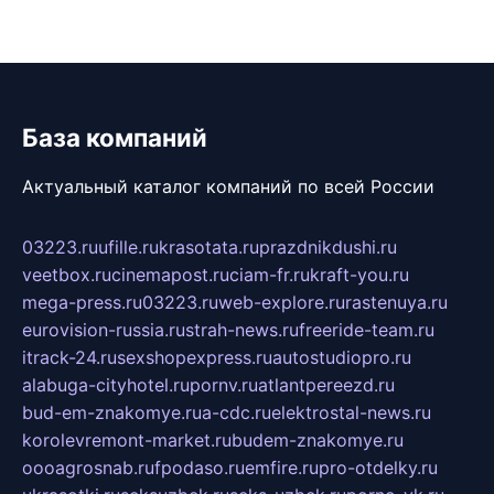
База компаний
Актуальный каталог компаний по всей России
03223.ru
ufille.ru
krasotata.ru
prazdnikdushi.ru
veetbox.ru
cinemapost.ru
ciam-fr.ru
kraft-you.ru
mega-press.ru
03223.ru
web-explore.ru
rastenuya.ru
eurovision-russia.ru
strah-news.ru
freeride-team.ru
itrack-24.ru
sexshopexpress.ru
autostudiopro.ru
alabuga-cityhotel.ru
pornv.ru
atlantpereezd.ru
bud-em-znakomye.ru
a-cdc.ru
elektrostal-news.ru
korolevremont-market.ru
budem-znakomye.ru
oooagrosnab.ru
fpodaso.ru
emfire.ru
pro-otdelky.ru