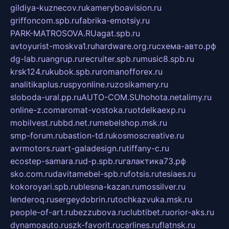
gildiya-kuznecov.ru
kameryboavision.ru
griffoncom.spb.ru
fabrika-emotsiy.ru
PARK-MATROSOVA.RU
agat.spb.ru
avtoyurist-moskva1.ru
hardware.org.ru
схема-авто.рф
dg-lab.ru
angrup.ru
recruiter.spb.ru
music8.spb.ru
krsk124.ru
kubok.spb.ru
romanofforex.ru
analitikaplus.ru
spyonline.ru
zosikamery.ru
sloboda-ural.pp.ru
AUTO-COM.SU
hohota.net
alimy.ru
online-z.com
aromat-vostoka.ru
otdelkaexp.ru
mobilvest.ru
bbd.net.ru
mebelshop.msk.ru
smp-forum.ru
bastion-td.ru
kosmoscreative.ru
avrmotors.ru
art-galadesign.ru
tiffany-c.ru
ecostep-samara.ru
d-p.spb.ru
галактика73.рф
sko.com.ru
davitamebel-spb.ru
fotsis.ru
tesiaes.ru
kokoroyari.spb.ru
blesna-kazan.ru
mossilver.ru
lenderoq.ru
sergeydobrin.ru
tochkazvuka.msk.ru
people-of-art.ru
bezzubova.ru
clubtibet.ru
orior-aks.ru
dynamoauto.ru
szk-favorit.ru
carlines.ru
flatnsk.ru