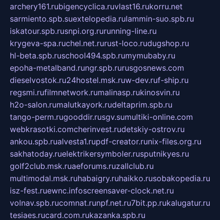
archery161.ru
bigencyclica.ru
vlast16.ru
korru.net
sarmiento.spb.su
extelopedia.ru
lammin-suo.spb.ru
iskatour.spb.ru
snpi.org.ru
running-line.ru
krygeva-spa.ru
chel.net.ru
rust-loco.ru
dugshop.ru
hl-beta.spb.ru
school494.spb.ru
mymubaby.ru
epoha-metalband.ru
ngr.spb.ru
rusgosnews.com
dieselvostok.ru
24hostel.msk.ru
w-dev.ru
f-ship.ru
regsmi.ru
filmnetwork.ru
malinasp.ru
kinosvin.ru
h2o-salon.ru
malutkayork.ru
deltaprim.spb.ru
tango-perm.ru
gooddir.ru
sgv.su
multiki-online.com
webkrasotki.com
cherinvest.ru
detskiy-ostrov.ru
ankou.spb.ru
alvesta1.ru
pdf-creator.ru
nix-files.org.ru
sakhatoday.ru
elektrikersymboler.ru
sputnikyes.ru
golf2club.msk.ru
aeforums.ru
zallclub.ru
multimodal.msk.ru
habaigry.ru
haikko.ru
sobakopedia.ru
isz-fest.ru
ewnc.info
screensaver-clock.net.ru
volnav.spb.ru
comnat.ru
npf.net.ru
7bit.pp.ru
kalugatur.ru
tesiaes.ru
card.com.ru
kazanka.spb.ru