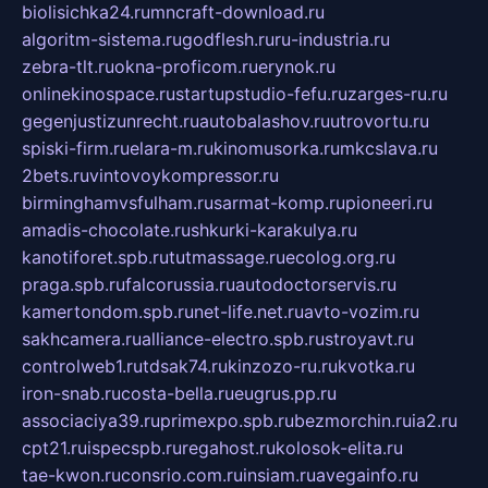
biolisichka24.ru
mncraft-download.ru
algoritm-sistema.ru
godflesh.ru
ru-industria.ru
zebra-tlt.ru
okna-proficom.ru
erynok.ru
onlinekinospace.ru
startupstudio-fefu.ru
zarges-ru.ru
gegenjustizunrecht.ru
autobalashov.ru
utrovortu.ru
spiski-firm.ru
elara-m.ru
kinomusorka.ru
mkcslava.ru
2bets.ru
vintovoykompressor.ru
birminghamvsfulham.ru
sarmat-komp.ru
pioneeri.ru
amadis-chocolate.ru
shkurki-karakulya.ru
kanotiforet.spb.ru
tutmassage.ru
ecolog.org.ru
praga.spb.ru
falcorussia.ru
autodoctorservis.ru
kamertondom.spb.ru
net-life.net.ru
avto-vozim.ru
sakhcamera.ru
alliance-electro.spb.ru
stroyavt.ru
controlweb1.ru
tdsak74.ru
kinzozo-ru.ru
kvotka.ru
iron-snab.ru
costa-bella.ru
eugrus.pp.ru
associaciya39.ru
primexpo.spb.ru
bezmorchin.ru
ia2.ru
cpt21.ru
ispecspb.ru
regahost.ru
kolosok-elita.ru
tae-kwon.ru
consrio.com.ru
insiam.ru
avegainfo.ru