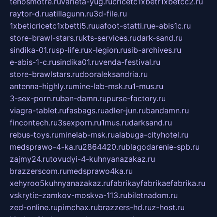
tehosmotre.ru
varieta-yug.ru
cricetc1xbetr1xbetcc2.ru
raytor-d.ru
atillagunn.ru
3d-file.ru
1xbeticricetc1xbetti5.ru
uafoot-statti.ru
e-abis1c.ru
store-brawl-stars.ru
kts-services.ru
dark-sand.ru
sindika-01.ru
sp-life.ru
x-legion.ru
sib-archives.ru
e-abis-1-c.ru
sindika01.ru
venda-festival.ru
store-brawlstars.ru
dooraleksandria.ru
antenna-highly.ru
mine-lab-msk.ru
1-mus.ru
3-sex-porn.ru
ban-damn.ru
purse-factory.ru
viagra-tablet.ru
fasbags.ru
adler-jun.ru
bandamn.ru
fincontech.ru
3sexporn.ru
1mus.ru
darksand.ru
rebus-toys.ru
minelab-msk.ru
alabuga-cityhotel.ru
medsprawo-4-ka.ru
2864420.ru
blagodarenie-spb.ru
zajmy24.ru
tovudyi-4-kuhnyanazakaz.ru
brazzerscom.ru
medsprawo4ka.ru
xehyroo5kuhnyanazakaz.ru
fabrikayfabrikaefabrika.ru
vskrytie-zamkov-moskva-113.ru
biletnadom.ru
zed-online.ru
pimchax.ru
brazzers-hd.ru
z-host.ru