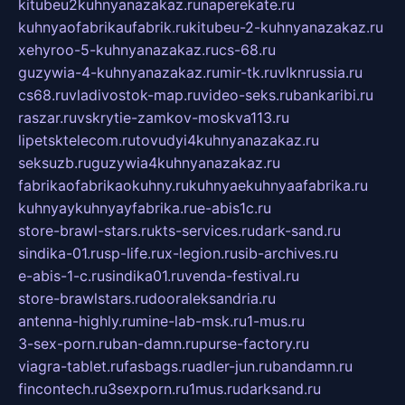
kitubeu2kuhnyanazakaz.ru
naperekate.ru
kuhnyaofabrikaufabrik.ru
kitubeu-2-kuhnyanazakaz.ru
xehyroo-5-kuhnyanazakaz.ru
cs-68.ru
guzywia-4-kuhnyanazakaz.ru
mir-tk.ru
vlknrussia.ru
cs68.ru
vladivostok-map.ru
video-seks.ru
bankaribi.ru
raszar.ru
vskrytie-zamkov-moskva113.ru
lipetsktelecom.ru
tovudyi4kuhnyanazakaz.ru
seksuzb.ru
guzywia4kuhnyanazakaz.ru
fabrikaofabrikaokuhny.ru
kuhnyaekuhnyaafabrika.ru
kuhnyaykuhnyayfabrika.ru
e-abis1c.ru
store-brawl-stars.ru
kts-services.ru
dark-sand.ru
sindika-01.ru
sp-life.ru
x-legion.ru
sib-archives.ru
e-abis-1-c.ru
sindika01.ru
venda-festival.ru
store-brawlstars.ru
dooraleksandria.ru
antenna-highly.ru
mine-lab-msk.ru
1-mus.ru
3-sex-porn.ru
ban-damn.ru
purse-factory.ru
viagra-tablet.ru
fasbags.ru
adler-jun.ru
bandamn.ru
fincontech.ru
3sexporn.ru
1mus.ru
darksand.ru