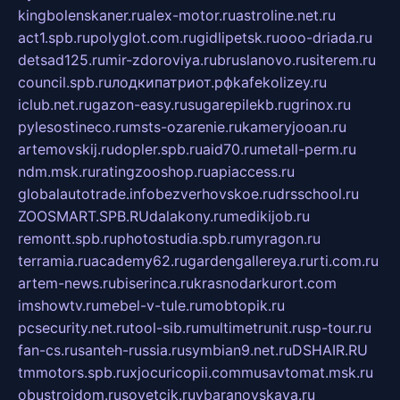
kingbolenskaner.ru
alex-motor.ru
astroline.net.ru
act1.spb.ru
polyglot.com.ru
gidlipetsk.ru
ooo-driada.ru
detsad125.ru
mir-zdoroviya.ru
bruslanovo.ru
siterem.ru
council.spb.ru
лодкипатриот.рф
kafekolizey.ru
iclub.net.ru
gazon-easy.ru
sugarepilekb.ru
grinox.ru
pylesostineco.ru
msts-ozarenie.ru
kameryjooan.ru
artemovskij.ru
dopler.spb.ru
aid70.ru
metall-perm.ru
ndm.msk.ru
ratingzooshop.ru
apiaccess.ru
globalautotrade.info
bezverhovskoe.ru
drsschool.ru
ZOOSMART.SPB.RU
dalakony.ru
medikijob.ru
remontt.spb.ru
photostudia.spb.ru
myragon.ru
terramia.ru
academy62.ru
gardengallereya.ru
rti.com.ru
artem-news.ru
biserinca.ru
krasnodarkurort.com
imshowtv.ru
mebel-v-tule.ru
mobtopik.ru
pcsecurity.net.ru
tool-sib.ru
multimetrunit.ru
sp-tour.ru
fan-cs.ru
santeh-russia.ru
symbian9.net.ru
DSHAIR.RU
tmmotors.spb.ru
xjocuricopii.com
musavtomat.msk.ru
obustrojdom.ru
sovetcik.ru
ybaranovskaya.ru