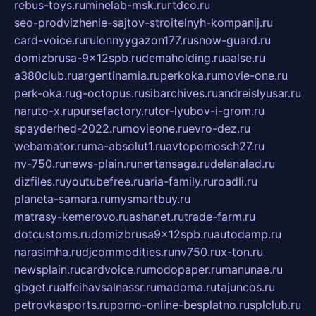
rebus-toys.ru
minelab-msk.ru
rtdco.ru
seo-prodvizhenie-sajtov-stroitelnyh-kompanij.ru
card-voice.ru
rulonnyygazon177.ru
snow-guard.ru
domizbrusa-9x12spb.ru
demaholding.ru
aalse.ru
a380club.ru
argentinamia.ru
perkoka.ru
movie-one.ru
perk-oka.ru
g-octopus.ru
sibarchives.ru
andreislyusar.ru
naruto-x.ru
pursefactory.ru
tor-lyubov-i-grom.ru
spayderhed-2022.ru
movieone.ru
evro-dez.ru
webamator.ru
ma-absolut1.ru
avtopomosch27.ru
nv-750.ru
news-plain.ru
nertansaga.ru
delanalad.ru
dizfiles.ru
youtubefree.ru
aria-family.ru
roadli.ru
planeta-samara.ru
mysmartbuy.ru
matrasy-kemerovo.ru
ashanet.ru
trade-farm.ru
dotcustoms.ru
domizbrusa9x12spb.ru
autodamp.ru
narasimha.ru
djcommodities.ru
nv750.ru
x-ton.ru
newsplain.ru
cardvoice.ru
modopaper.ru
manunae.ru
gbget.ru
alfeihavsalnassr.ru
madoma.ru
tajuncos.ru
petrovkasports.ru
porno-online-besplatno.ru
splclub.ru