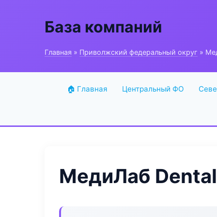
База компаний
Главная
»
Приволжский федеральный округ
» Мед
🏠 Главная
Центральный ФО
Севе
МедиЛаб Dental