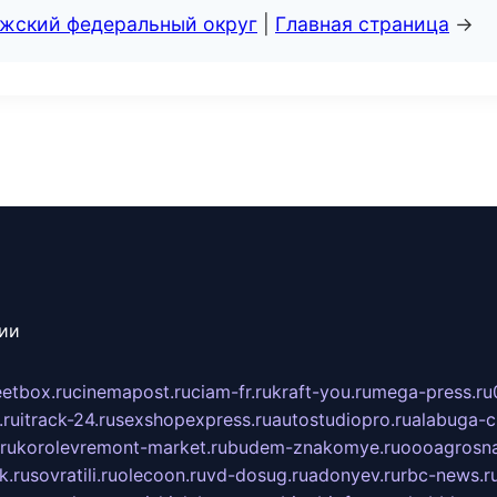
лжский федеральный округ
|
Главная страница
→
сии
eetbox.ru
cinemapost.ru
ciam-fr.ru
kraft-you.ru
mega-press.ru
.ru
itrack-24.ru
sexshopexpress.ru
autostudiopro.ru
alabuga-ci
ru
korolevremont-market.ru
budem-znakomye.ru
oooagrosna
k.ru
sovratili.ru
olecoon.ru
vd-dosug.ru
adonyev.ru
rbc-news.r