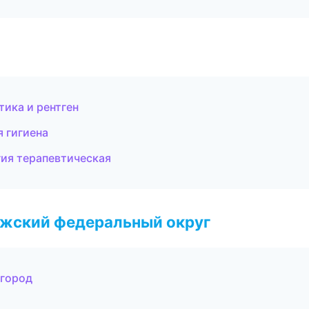
тика и рентген
я гигиена
ия терапевтическая
лжский федеральный округ
вгород