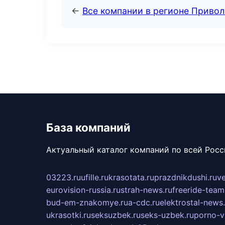
←
Все компании в регионе Приво
База компаний
Актуальный каталог компаний по всей Рос
03223.ru
ufille.ru
krasotata.ru
prazdnikdushi.ru
v
eurovision-russia.ru
strah-news.ru
freeride-team
bud-em-znakomye.ru
a-cdc.ru
elektrostal-news.
ukrasotki.ru
seksuzbek.ru
seks-uzbek.ru
porno-v