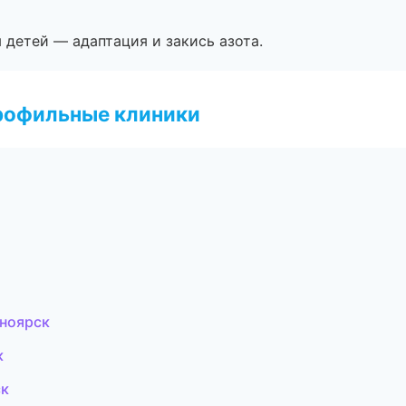
я детей — адаптация и закись азота.
рофильные клиники
сноярск
к
ск