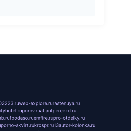
03223.ru
web-explore.ru
rastenuya.ru
tyhotel.ru
pornv.ru
atlantpereezd.ru
b.ru
fpodaso.ru
emfire.ru
pro-otdelky.ru
u
porno-skvirt.ru
krospr.ru
13autor-kolonka.ru