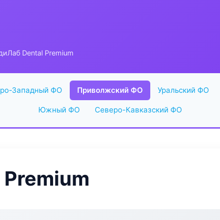
иЛаб Dental Premium
ро-Западный ФО
Приволжский ФО
Уральский ФО
Южный ФО
Северо-Кавказский ФО
 Premium