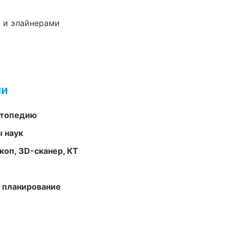
 и элайнерами
ми
ортопедию
ы наук
оп, 3D-сканер, КТ
 планирование