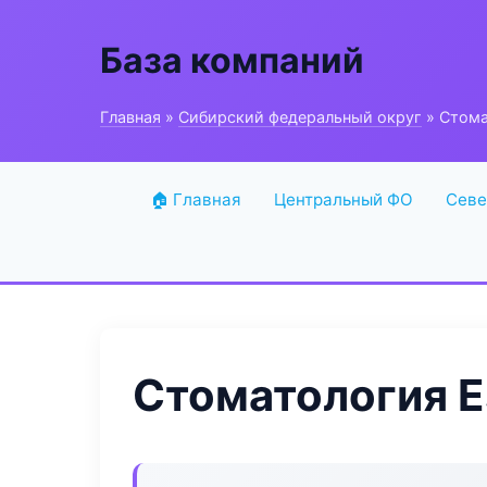
База компаний
Главная
»
Сибирский федеральный округ
» Стома
🏠 Главная
Центральный ФО
Севе
Стоматология Es