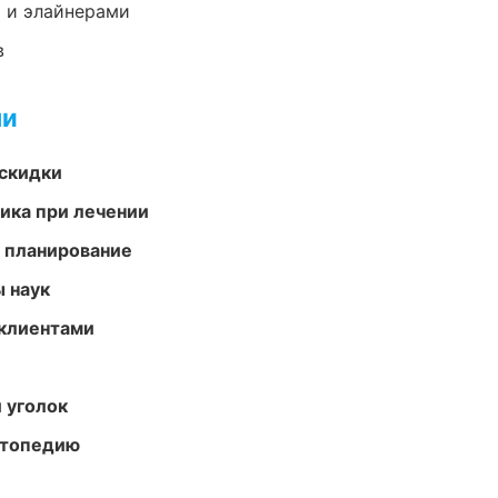
 и элайнерами
в
ми
скидки
тика при лечении
 планирование
ы наук
 клиентами
 уголок
ортопедию