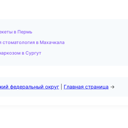
екеты в Пермь
ая стоматология в Махачкала
наркозом в Сургут
ский федеральный округ
|
Главная страница
→