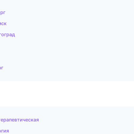
рг
мск
гоград
рг
терапевтическая
огия