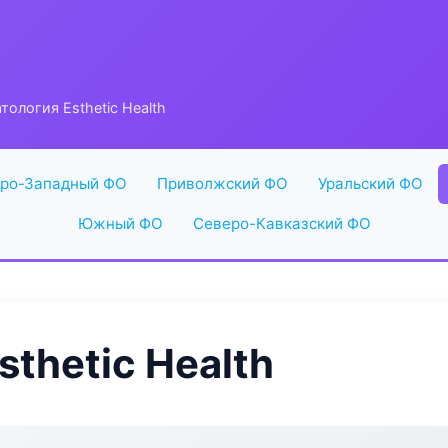
тология Esthetic Health
ро-Западный ФО
Приволжский ФО
Уральский ФО
Южный ФО
Северо-Кавказский ФО
thetic Health