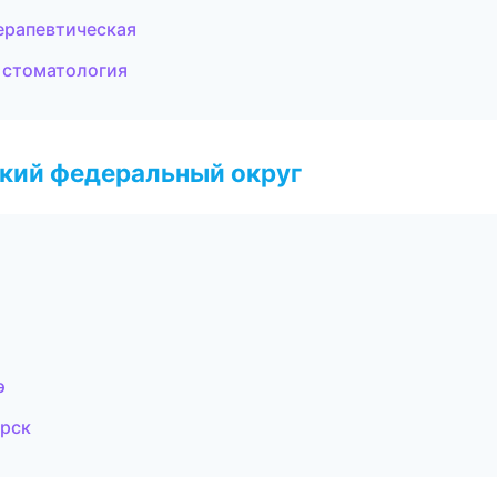
ерапевтическая
 стоматология
ский федеральный округ
э
ирск