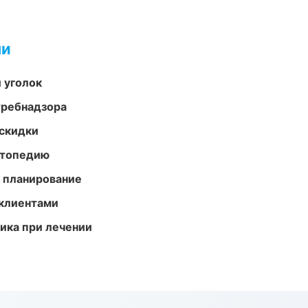
ми
 уголок
требнадзора
скидки
ортопедию
 планирование
 клиентами
тика при лечении