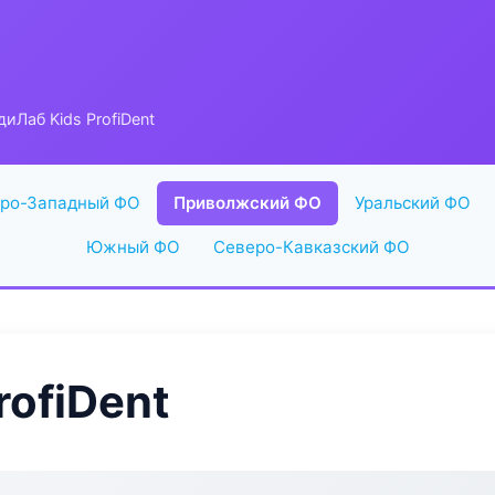
иЛаб Kids ProfiDent
ро-Западный ФО
Приволжский ФО
Уральский ФО
Южный ФО
Северо-Кавказский ФО
rofiDent