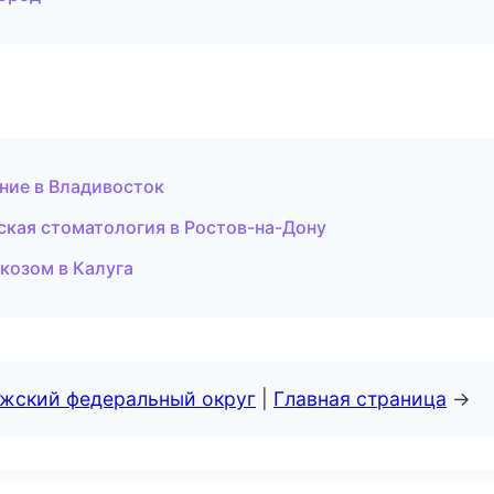
ание в Владивосток
еская стоматология в Ростов-на-Дону
ркозом в Калуга
лжский федеральный округ
|
Главная страница
→