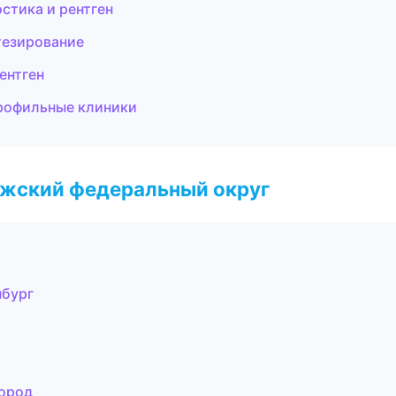
стика и рентген
тезирование
ентген
профильные клиники
лжский федеральный округ
нбург
город