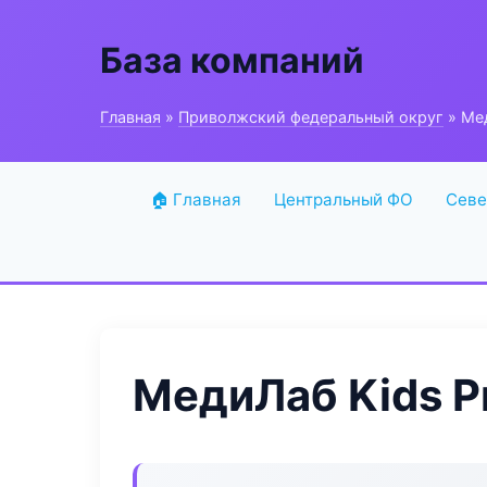
База компаний
Главная
»
Приволжский федеральный округ
» Мед
🏠 Главная
Центральный ФО
Севе
МедиЛаб Kids P