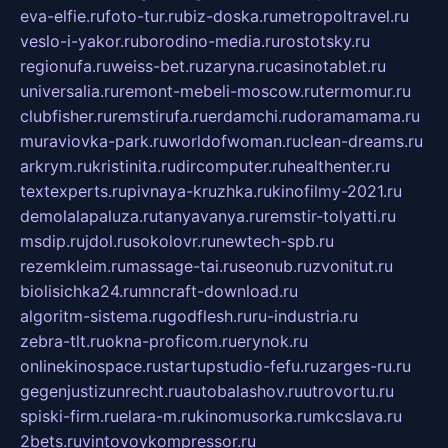
eva-elfie.ru
foto-tur.ru
biz-doska.ru
metropoltravel.ru
veslo-i-yakor.ru
borodino-media.ru
rostotsky.ru
regionufa.ru
weiss-bet.ru
zaryna.ru
casinotablet.ru
universalia.ru
remont-mebeli-moscow.ru
termomur.ru
clubfisher.ru
remstirufa.ru
erdamchi.ru
doramamama.ru
muraviovka-park.ru
worldofwoman.ru
clean-dreams.ru
arkrym.ru
kristinita.ru
dircomputer.ru
healthenter.ru
textexperts.ru
pivnaya-kruzhka.ru
kinofilmy-2021.ru
demolalapaluza.ru
tanyavanya.ru
remstir-tolyatti.ru
msdip.ru
jdol.ru
sokolovr.ru
newtech-spb.ru
rezemkleim.ru
massage-tai.ru
seonub.ru
zvonitut.ru
biolisichka24.ru
mncraft-download.ru
algoritm-sistema.ru
godflesh.ru
ru-industria.ru
zebra-tlt.ru
okna-proficom.ru
erynok.ru
onlinekinospace.ru
startupstudio-fefu.ru
zarges-ru.ru
gegenjustizunrecht.ru
autobalashov.ru
utrovortu.ru
spiski-firm.ru
elara-m.ru
kinomusorka.ru
mkcslava.ru
2bets.ru
vintovoykompressor.ru