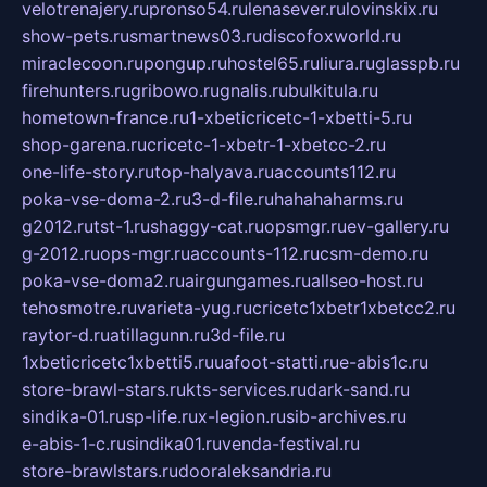
velotrenajery.ru
pronso54.ru
lenasever.ru
lovinskix.ru
show-pets.ru
smartnews03.ru
discofoxworld.ru
miraclecoon.ru
pongup.ru
hostel65.ru
liura.ru
glasspb.ru
firehunters.ru
gribowo.ru
gnalis.ru
bulkitula.ru
hometown-france.ru
1-xbeticricetc-1-xbetti-5.ru
shop-garena.ru
cricetc-1-xbetr-1-xbetcc-2.ru
one-life-story.ru
top-halyava.ru
accounts112.ru
poka-vse-doma-2.ru
3-d-file.ru
hahahaharms.ru
g2012.ru
tst-1.ru
shaggy-cat.ru
opsmgr.ru
ev-gallery.ru
g-2012.ru
ops-mgr.ru
accounts-112.ru
csm-demo.ru
poka-vse-doma2.ru
airgungames.ru
allseo-host.ru
tehosmotre.ru
varieta-yug.ru
cricetc1xbetr1xbetcc2.ru
raytor-d.ru
atillagunn.ru
3d-file.ru
1xbeticricetc1xbetti5.ru
uafoot-statti.ru
e-abis1c.ru
store-brawl-stars.ru
kts-services.ru
dark-sand.ru
sindika-01.ru
sp-life.ru
x-legion.ru
sib-archives.ru
e-abis-1-c.ru
sindika01.ru
venda-festival.ru
store-brawlstars.ru
dooraleksandria.ru