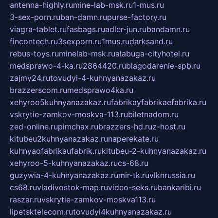
antenna-highly.ru
mine-lab-msk.ru
1-mus.ru
3-sex-porn.ru
ban-damn.ru
purse-factory.ru
viagra-tablet.ru
fasbags.ru
adler-jun.ru
bandamn.ru
fincontech.ru
3sexporn.ru
1mus.ru
darksand.ru
rebus-toys.ru
minelab-msk.ru
alabuga-cityhotel.ru
medsprawo-4-ka.ru
2864420.ru
blagodarenie-spb.ru
zajmy24.ru
tovudyi-4-kuhnyanazakaz.ru
brazzerscom.ru
medsprawo4ka.ru
xehyroo5kuhnyanazakaz.ru
fabrikayfabrikaefabrika.ru
vskrytie-zamkov-moskva-113.ru
biletnadom.ru
zed-online.ru
pimchax.ru
brazzers-hd.ru
z-host.ru
kitubeu2kuhnyanazakaz.ru
naperekate.ru
kuhnyaofabrikaufabrik.ru
kitubeu-2-kuhnyanazakaz.ru
xehyroo-5-kuhnyanazakaz.ru
cs-68.ru
guzywia-4-kuhnyanazakaz.ru
mir-tk.ru
vlknrussia.ru
cs68.ru
vladivostok-map.ru
video-seks.ru
bankaribi.ru
raszar.ru
vskrytie-zamkov-moskva113.ru
lipetsktelecom.ru
tovudyi4kuhnyanazakaz.ru