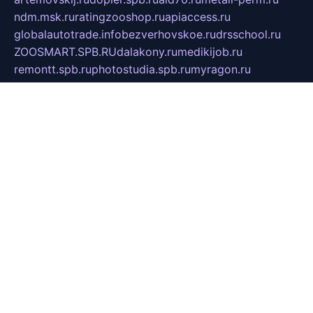
ndm.msk.ru
ratingzooshop.ru
apiaccess.ru
globalautotrade.info
bezverhovskoe.ru
drsschool.ru
ZOOSMART.SPB.RU
dalakony.ru
medikijob.ru
remontt.spb.ru
photostudia.spb.ru
myragon.ru
terramia.ru
academy62.ru
gardengallereya.ru
rti.com.ru
artem-news.ru
biserinca.ru
krasnodarkurort.com
imshowtv.ru
mebel-v-tule.ru
mobtopik.ru
pcsecurity.net.ru
tool-sib.ru
multimetrunit.ru
sp-tour.ru
fan-cs.ru
santeh-russia.ru
symbian9.net.ru
DSHAIR.RU
tmmotors.spb.ru
xjocuricopii.com
musavtomat.msk.ru
obustrojdom.ru
sovetcik.ru
ybaranovskaya.ru
ppknews.ru
cult-alshei.ru
JAPANRUSSIA.RU
proekciyamebel.ru
imper-finans.ru
rim.org.ru
glamourai.ru
brassminus.ru
zabor-pro.ru
ftn.pp.ru
dorogoe58.ru
laimengpacker.ru
kuzova-zapchasti.ru
sageerp.ru
taxodrom.ru
dsrazvitie.ru
hardcity.net.ru
ratinghomegames.ru
topservice25.ru
gubernyan.ru