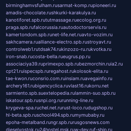
birminghamvsfulham.ru
sarmat-komp.ru
pioneeri.ru
amadis-chocolate.ru
shkurki-karakulya.ru
kanotiforet.spb.ru
tutmassage.ru
ecolog.org.ru
praga.spb.ru
falcorussia.ru
autodoctorservis.ru
kamertondom.spb.ru
net-life.net.ru
avto-vozim.ru
sakhcamera.ru
alliance-electro.spb.ru
stroyavt.ru
controlweb1.ru
tdsak74.ru
kinzozo-ru.ru
kvotka.ru
iron-snab.ru
costa-bella.ru
eugrus.pp.ru
associaciya39.ru
primexpo.spb.ru
bezmorchin.ru
ia2.ru
cpt21.ru
ispecspb.ru
regahost.ru
kolosok-elita.ru
tae-kwon.ru
consrio.com.ru
insiam.ru
avegainfo.ru
archery161.ru
bigencyclica.ru
vlast16.ru
korru.net
sarmiento.spb.su
extelopedia.ru
lammin-suo.spb.ru
iskatour.spb.ru
snpi.org.ru
running-line.ru
krygeva-spa.ru
chel.net.ru
rust-loco.ru
dugshop.ru
hl-beta.spb.ru
school494.spb.ru
mymubaby.ru
epoha-metalband.ru
ngr.spb.ru
rusgosnews.com
dieselvostok.ru
24hostel.msk.ru
w-dev.ru
f-ship.ru