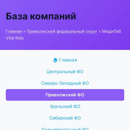
База компаний
Главная
»
Приволжский федеральный округ
» МедиЛаб
Vital Kids
🏠 Главная
Центральный ФО
Северо-Западный ФО
Приволжский ФО
Уральский ФО
Сибирский ФО
Дальневосточный ФО