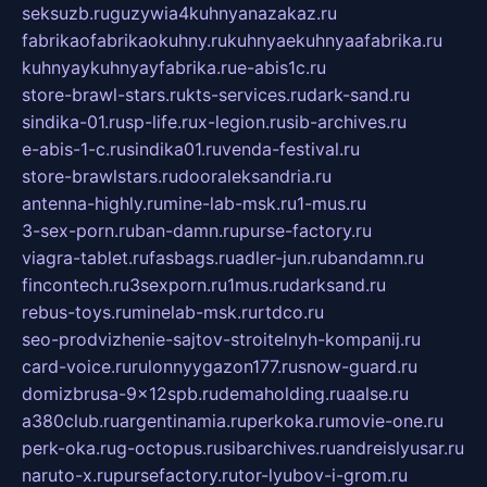
seksuzb.ru
guzywia4kuhnyanazakaz.ru
fabrikaofabrikaokuhny.ru
kuhnyaekuhnyaafabrika.ru
kuhnyaykuhnyayfabrika.ru
e-abis1c.ru
store-brawl-stars.ru
kts-services.ru
dark-sand.ru
sindika-01.ru
sp-life.ru
x-legion.ru
sib-archives.ru
e-abis-1-c.ru
sindika01.ru
venda-festival.ru
store-brawlstars.ru
dooraleksandria.ru
antenna-highly.ru
mine-lab-msk.ru
1-mus.ru
3-sex-porn.ru
ban-damn.ru
purse-factory.ru
viagra-tablet.ru
fasbags.ru
adler-jun.ru
bandamn.ru
fincontech.ru
3sexporn.ru
1mus.ru
darksand.ru
rebus-toys.ru
minelab-msk.ru
rtdco.ru
seo-prodvizhenie-sajtov-stroitelnyh-kompanij.ru
card-voice.ru
rulonnyygazon177.ru
snow-guard.ru
domizbrusa-9x12spb.ru
demaholding.ru
aalse.ru
a380club.ru
argentinamia.ru
perkoka.ru
movie-one.ru
perk-oka.ru
g-octopus.ru
sibarchives.ru
andreislyusar.ru
naruto-x.ru
pursefactory.ru
tor-lyubov-i-grom.ru