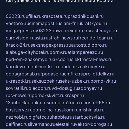
Актуальный каталог компаний по всей России
03223.ru
ufille.ru
krasotata.ru
prazdnikdushi.ru
veetbox.ru
cinemapost.ru
ciam-fr.ru
kraft-you.ru
mega-press.ru
03223.ru
web-explore.ru
rastenuya.ru
eurovision-russia.ru
strah-news.ru
freeride-team.ru
itrack-24.ru
sexshopexpress.ru
autostudiopro.ru
alabuga-cityhotel.ru
pornv.ru
atlantpereezd.ru
bud-em-znakomye.ru
a-cdc.ru
elektrostal-news.ru
korolevremont-market.ru
budem-znakomye.ru
oooagrosnab.ru
fpodaso.ru
emfire.ru
pro-otdelky.ru
ukrasotki.ru
seksuzbek.ru
seks-uzbek.ru
porno-vk.ru
sovratili.ru
olecoon.ru
vd-dosug.ru
adonyev.ru
rbc-news.ru
porno-skvirt.ru
krospr.ru
13autor-kolonka.ru
sormol.ru
2rich.ru
hostel-65.ru
hostserve.ru
porno-na-russkom.ru
mishinlab.ru
neznobi.ru
bigfatcc.ru
habble.ru
starbucksvia.ru
delfinet.ru
silvernano.ru
elestal.ru
vektor-doroga.ru