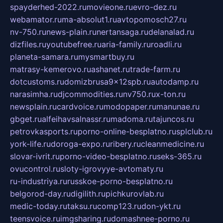
spayderhed-2022.ru
movieone.ru
evro-dez.ru
webamator.ru
ma-absolut1.ru
avtopomosch27.ru
nv-750.ru
news-plain.ru
nertansaga.ru
delanalad.ru
dizfiles.ru
youtubefree.ru
aria-family.ru
roadli.ru
planeta-samara.ru
mysmartbuy.ru
matrasy-kemerovo.ru
ashanet.ru
trade-farm.ru
dotcustoms.ru
domizbrusa9x12spb.ru
autodamp.ru
narasimha.ru
djcommodities.ru
nv750.ru
x-ton.ru
newsplain.ru
cardvoice.ru
modopaper.ru
manunae.ru
gbget.ru
alfeihavsalnassr.ru
madoma.ru
tajuncos.ru
petrovkasports.ru
porno-online-besplatno.ru
splclub.ru
york-life.ru
doroga-expo.ru
ribery.ru
cleanmedicine.ru
slovar-ivrit.ru
porno-video-besplatno.ru
seks-365.ru
ovucontrol.ru
sloty-igrovyye-avtomaty.ru
ru-industriya.ru
russkoe-porno-besplatno.ru
belgorod-day.ru
digilith.ru
pichkurovlab.ru
medic-today.ru
taksu.ru
comp123.ru
don-ykt.ru
teensvoice.ru
imgsharing.ru
domashnee-porno.ru