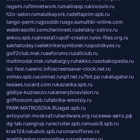
regsmi.ru
filmnetwork.ru
malinasp.ru
kinosvin.ru
h2o-salon.ru
malutkayork.ru
deltaprim.spb.ru
tango-perm.ru
gooddir.ru
sgv.su
multiki-online.com
webkrasotki.com
cherinvest.ru
detskiy-ostrov.ru
ankou.spb.ru
alvesta1.ru
pdf-creator.ru
nix-files.org.ru
sakhatoday.ru
elektrikersymboler.ru
sputnikyes.ru
golf2club.msk.ru
aeforums.ru
zallclub.ru
multimodal.msk.ru
habaigry.ru
haikko.ru
sobakopedia.ru
isz-fest.ru
ewnc.info
screensaver-clock.net.ru
volnav.spb.ru
comnat.ru
npf.net.ru
7bit.pp.ru
kalugatur.ru
tesiaes.ru
card.com.ru
kazanka.spb.ru
gildiya-kuznecov.ru
kameryboavision.ru
griffoncom.spb.ru
fabrika-emotsiy.ru
PARK-MATROSOVA.RU
agat.spb.ru
avtoyurist-moskva1.ru
hardware.org.ru
схема-авто.рф
dg-lab.ru
angrup.ru
recruiter.spb.ru
music8.spb.ru
krsk124.ru
kubok.spb.ru
romanofforex.ru
analitikaplus.ru
spyonline.ru
zosikamery.ru