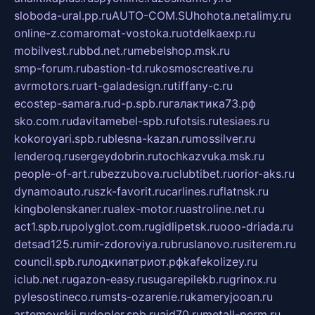
sloboda-ural.pp.ru
AUTO-COM.SU
hohota.net
alimy.ru
online-z.com
aromat-vostoka.ru
otdelkaexp.ru
mobilvest.ru
bbd.net.ru
mebelshop.msk.ru
smp-forum.ru
bastion-td.ru
kosmoscreative.ru
avrmotors.ru
art-galadesign.ru
tiffany-c.ru
ecostep-samara.ru
d-p.spb.ru
галактика73.рф
sko.com.ru
davitamebel-spb.ru
fotsis.ru
tesiaes.ru
kokoroyari.spb.ru
blesna-kazan.ru
mossilver.ru
lenderoq.ru
sergeydobrin.ru
tochkazvuka.msk.ru
people-of-art.ru
bezzubova.ru
clubtibet.ru
orior-aks.ru
dynamoauto.ru
szk-favorit.ru
carlines.ru
flatnsk.ru
kingbolenskaner.ru
alex-motor.ru
astroline.net.ru
act1.spb.ru
polyglot.com.ru
gidlipetsk.ru
ooo-driada.ru
detsad125.ru
mir-zdoroviya.ru
bruslanovo.ru
siterem.ru
council.spb.ru
лодкипатриот.рф
kafekolizey.ru
iclub.net.ru
gazon-easy.ru
sugarepilekb.ru
grinox.ru
pylesostineco.ru
msts-ozarenie.ru
kameryjooan.ru
artemovskij.ru
dopler.spb.ru
aid70.ru
metall-perm.ru