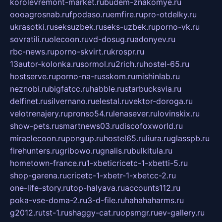
korolevremont-market.ru
budem-znakomye.ru
oooagrosnab.ru
fpodaso.ru
emfire.ru
pro-otdelky.ru
ukrasotki.ru
seksuzbek.ru
seks-uzbek.ru
porno-vk.ru
sovratili.ru
olecoon.ru
vd-dosug.ru
adonyev.ru
rbc-news.ru
porno-skvirt.ru
krospr.ru
13autor-kolonka.ru
sormol.ru
2rich.ru
hostel-65.ru
hostserve.ru
porno-na-russkom.ru
mishinlab.ru
neznobi.ru
bigfatcc.ru
habble.ru
starbucksvia.ru
delfinet.ru
silvernano.ru
elestal.ru
vektor-doroga.ru
velotrenajery.ru
pronso54.ru
lenasever.ru
lovinskix.ru
show-pets.ru
smartnews03.ru
discofoxworld.ru
miraclecoon.ru
pongup.ru
hostel65.ru
liura.ru
glasspb.ru
firehunters.ru
gribowo.ru
gnalis.ru
bulkitula.ru
hometown-france.ru
1-xbeticricetc-1-xbetti-5.ru
shop-garena.ru
cricetc-1-xbetr-1-xbetcc-2.ru
one-life-story.ru
top-halyava.ru
accounts112.ru
poka-vse-doma-2.ru
3-d-file.ru
hahahaharms.ru
g2012.ru
tst-1.ru
shaggy-cat.ru
opsmgr.ru
ev-gallery.ru