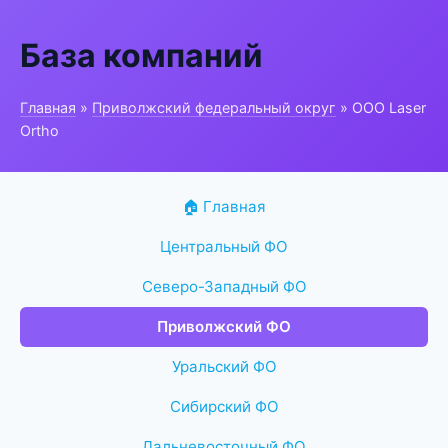
База компаний
Главная
»
Приволжский федеральный округ
» ООО Laser
Ortho
🏠 Главная
Центральный ФО
Северо-Западный ФО
Приволжский ФО
Уральский ФО
Сибирский ФО
Дальневосточный ФО