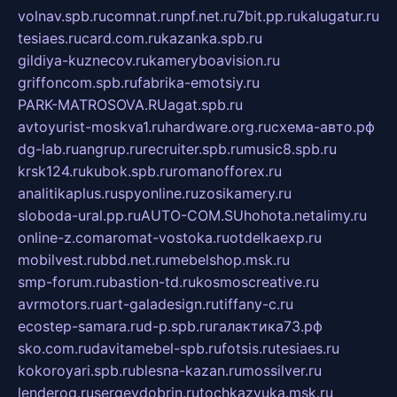
volnav.spb.ru
comnat.ru
npf.net.ru
7bit.pp.ru
kalugatur.ru
tesiaes.ru
card.com.ru
kazanka.spb.ru
gildiya-kuznecov.ru
kameryboavision.ru
griffoncom.spb.ru
fabrika-emotsiy.ru
PARK-MATROSOVA.RU
agat.spb.ru
avtoyurist-moskva1.ru
hardware.org.ru
схема-авто.рф
dg-lab.ru
angrup.ru
recruiter.spb.ru
music8.spb.ru
krsk124.ru
kubok.spb.ru
romanofforex.ru
analitikaplus.ru
spyonline.ru
zosikamery.ru
sloboda-ural.pp.ru
AUTO-COM.SU
hohota.net
alimy.ru
online-z.com
aromat-vostoka.ru
otdelkaexp.ru
mobilvest.ru
bbd.net.ru
mebelshop.msk.ru
smp-forum.ru
bastion-td.ru
kosmoscreative.ru
avrmotors.ru
art-galadesign.ru
tiffany-c.ru
ecostep-samara.ru
d-p.spb.ru
галактика73.рф
sko.com.ru
davitamebel-spb.ru
fotsis.ru
tesiaes.ru
kokoroyari.spb.ru
blesna-kazan.ru
mossilver.ru
lenderoq.ru
sergeydobrin.ru
tochkazvuka.msk.ru