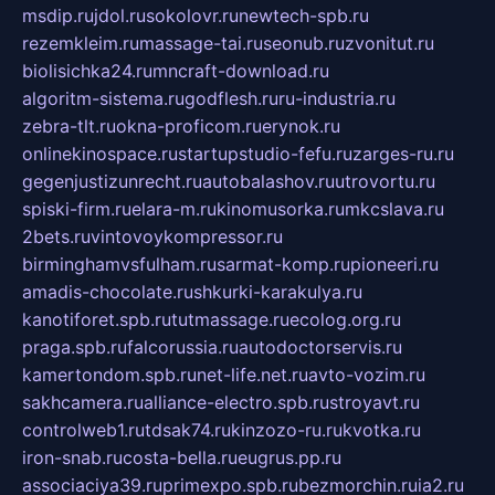
msdip.ru
jdol.ru
sokolovr.ru
newtech-spb.ru
rezemkleim.ru
massage-tai.ru
seonub.ru
zvonitut.ru
biolisichka24.ru
mncraft-download.ru
algoritm-sistema.ru
godflesh.ru
ru-industria.ru
zebra-tlt.ru
okna-proficom.ru
erynok.ru
onlinekinospace.ru
startupstudio-fefu.ru
zarges-ru.ru
gegenjustizunrecht.ru
autobalashov.ru
utrovortu.ru
spiski-firm.ru
elara-m.ru
kinomusorka.ru
mkcslava.ru
2bets.ru
vintovoykompressor.ru
birminghamvsfulham.ru
sarmat-komp.ru
pioneeri.ru
amadis-chocolate.ru
shkurki-karakulya.ru
kanotiforet.spb.ru
tutmassage.ru
ecolog.org.ru
praga.spb.ru
falcorussia.ru
autodoctorservis.ru
kamertondom.spb.ru
net-life.net.ru
avto-vozim.ru
sakhcamera.ru
alliance-electro.spb.ru
stroyavt.ru
controlweb1.ru
tdsak74.ru
kinzozo-ru.ru
kvotka.ru
iron-snab.ru
costa-bella.ru
eugrus.pp.ru
associaciya39.ru
primexpo.spb.ru
bezmorchin.ru
ia2.ru