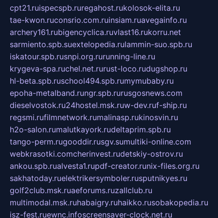
cpt21.ru
ispecspb.ru
regahost.ru
kolosok-elita.ru
tae-kwon.ru
consrio.com.ru
insiam.ru
avegainfo.ru
archery161.ru
bigencyclica.ru
vlast16.ru
korru.net
sarmiento.spb.su
extelopedia.ru
lammin-suo.spb.ru
iskatour.spb.ru
snpi.org.ru
running-line.ru
krygeva-spa.ru
chel.net.ru
rust-loco.ru
dugshop.ru
hl-beta.spb.ru
school494.spb.ru
mymubaby.ru
epoha-metalband.ru
ngr.spb.ru
rusgosnews.com
dieselvostok.ru
24hostel.msk.ru
w-dev.ru
f-ship.ru
regsmi.ru
filmnetwork.ru
malinasp.ru
kinosvin.ru
h2o-salon.ru
malutkayork.ru
deltaprim.spb.ru
tango-perm.ru
gooddir.ru
sgv.su
multiki-online.com
webkrasotki.com
cherinvest.ru
detskiy-ostrov.ru
ankou.spb.ru
alvesta1.ru
pdf-creator.ru
nix-files.org.ru
sakhatoday.ru
elektrikersymboler.ru
sputnikyes.ru
golf2club.msk.ru
aeforums.ru
zallclub.ru
multimodal.msk.ru
habaigry.ru
haikko.ru
sobakopedia.ru
isz-fest.ru
ewnc.info
screensaver-clock.net.ru