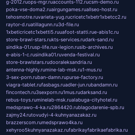
g-2012.ru
ops-mgr.ru
accounts-112.ru
csm-demo.ru
poka-vse-doma2.ru
airgungames.ru
allseo-host.ru
tehosmotre.ru
varieta-yug.ru
cricetc1xbetr1xbetcc2.ru
raytor-d.ru
atillagunn.ru
3d-file.ru
1xbeticricetc1xbetti5.ru
uafoot-statti.ru
e-abis1c.ru
store-brawl-stars.ru
kts-services.ru
dark-sand.ru
sindika-01.ru
sp-life.ru
x-legion.ru
sib-archives.ru
e-abis-1-c.ru
sindika01.ru
venda-festival.ru
store-brawlstars.ru
dooraleksandria.ru
antenna-highly.ru
mine-lab-msk.ru
1-mus.ru
3-sex-porn.ru
ban-damn.ru
purse-factory.ru
viagra-tablet.ru
fasbags.ru
adler-jun.ru
bandamn.ru
fincontech.ru
3sexporn.ru
1mus.ru
darksand.ru
rebus-toys.ru
minelab-msk.ru
alabuga-cityhotel.ru
medsprawo-4-ka.ru
2864420.ru
blagodarenie-spb.ru
zajmy24.ru
tovudyi-4-kuhnyanazakaz.ru
brazzerscom.ru
medsprawo4ka.ru
xehyroo5kuhnyanazakaz.ru
fabrikayfabrikaefabrika.ru