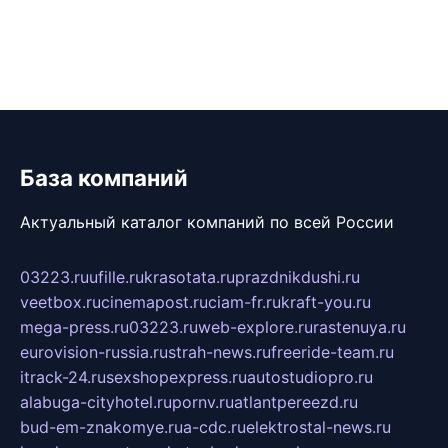
База компаний
Актуальный каталог компаний по всей России
03223.ru
ufille.ru
krasotata.ru
prazdnikdushi.ru
veetbox.ru
cinemapost.ru
ciam-fr.ru
kraft-you.ru
mega-press.ru
03223.ru
web-explore.ru
rastenuya.ru
eurovision-russia.ru
strah-news.ru
freeride-team.ru
itrack-24.ru
sexshopexpress.ru
autostudiopro.ru
alabuga-cityhotel.ru
pornv.ru
atlantpereezd.ru
bud-em-znakomye.ru
a-cdc.ru
elektrostal-news.ru