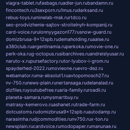
viagra-tablet.ru
fasbags.ru
adler-jun.ru
bandamn.ru
fincontech.ru
3sexporn.ru
1mus.ru
darksand.ru
rebus-toys.ru
minelab-msk.ru
rtdco.ru
seo-prodvizhenie-sajtov-stroitelnyh-kompanij.ru
card-voice.ru
rulonnyygazon177.ru
snow-guard.ru
domizbrusa-9x12spb.ru
demaholding.ru
aalse.ru
a380club.ru
argentinamia.ru
perkoka.ru
movie-one.ru
perk-oka.ru
g-octopus.ru
sibarchives.ru
andreislyusar.ru
naruto-x.ru
pursefactory.ru
tor-lyubov-i-grom.ru
spayderhed-2022.ru
movieone.ru
evro-dez.ru
webamator.ru
ma-absolut1.ru
avtopomosch27.ru
nv-750.ru
news-plain.ru
nertansaga.ru
delanalad.ru
dizfiles.ru
youtubefree.ru
aria-family.ru
roadli.ru
planeta-samara.ru
mysmartbuy.ru
matrasy-kemerovo.ru
ashanet.ru
trade-farm.ru
dotcustoms.ru
domizbrusa9x12spb.ru
autodamp.ru
narasimha.ru
djcommodities.ru
nv750.ru
x-ton.ru
newsplain.ru
cardvoice.ru
modopaper.ru
manunae.ru