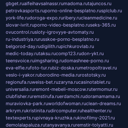
gbget.ru
alfeihavsalnassr.ru
madoma.ru
tajuncos.ru
petrovkasports.ru
porno-online-besplatno.ru
splclub.ru
york-life.ru
doroga-expo.ru
ribery.ru
cleanmedicine.ru
slovar-ivrit.ru
porno-video-besplatno.ru
seks-365.ru
ovucontrol.ru
sloty-igrovyye-avtomaty.ru
ru-industriya.ru
russkoe-porno-besplatno.ru
belgorod-day.ru
digilith.ru
pichkurovlab.ru
medic-today.ru
taksu.ru
comp123.ru
don-ykt.ru
teensvoice.ru
imgsharing.ru
domashnee-porno.ru
eva-elfie.ru
foto-tur.ru
biz-doska.ru
metropoltravel.ru
veslo-i-yakor.ru
borodino-media.ru
rostotsky.ru
regionufa.ru
weiss-bet.ru
zaryna.ru
casinotablet.ru
universalia.ru
remont-mebeli-moscow.ru
termomur.ru
clubfisher.ru
remstirufa.ru
erdamchi.ru
doramamama.ru
muraviovka-park.ru
worldofwoman.ru
clean-dreams.ru
arkrym.ru
kristinita.ru
dircomputer.ru
healthenter.ru
textexperts.ru
pivnaya-kruzhka.ru
kinofilmy-2021.ru
demolalapaluza.ru
tanyavanya.ru
remstir-tolyatti.ru