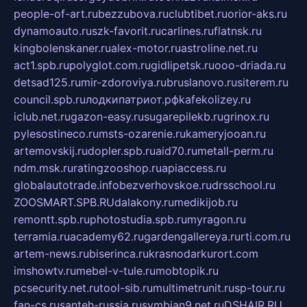
people-of-art.ru
bezzubova.ru
clubtibet.ru
orior-aks.ru
dynamoauto.ru
szk-favorit.ru
carlines.ru
flatnsk.ru
kingbolenskaner.ru
alex-motor.ru
astroline.net.ru
act1.spb.ru
polyglot.com.ru
gidlipetsk.ru
ooo-driada.ru
detsad125.ru
mir-zdoroviya.ru
bruslanovo.ru
siterem.ru
council.spb.ru
лодкипатриот.рф
kafekolizey.ru
iclub.net.ru
gazon-easy.ru
sugarepilekb.ru
grinox.ru
pylesostineco.ru
msts-ozarenie.ru
kameryjooan.ru
artemovskij.ru
dopler.spb.ru
aid70.ru
metall-perm.ru
ndm.msk.ru
ratingzooshop.ru
apiaccess.ru
globalautotrade.info
bezverhovskoe.ru
drsschool.ru
ZOOSMART.SPB.RU
dalakony.ru
medikijob.ru
remontt.spb.ru
photostudia.spb.ru
myragon.ru
terramia.ru
academy62.ru
gardengallereya.ru
rti.com.ru
artem-news.ru
biserinca.ru
krasnodarkurort.com
imshowtv.ru
mebel-v-tule.ru
mobtopik.ru
pcsecurity.net.ru
tool-sib.ru
multimetrunit.ru
sp-tour.ru
fan-cs.ru
santeh-russia.ru
symbian9.net.ru
DSHAIR.RU