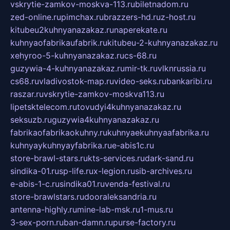
vskrytie-zamkov-moskva-113.ru
biletnadom.ru
zed-online.ru
pimchax.ru
brazzers-hd.ru
z-host.ru
kitubeu2kuhnyanazakaz.ru
naperekate.ru
kuhnyaofabrikaufabrik.ru
kitubeu-2-kuhnyanazakaz.ru
xehyroo-5-kuhnyanazakaz.ru
cs-68.ru
guzywia-4-kuhnyanazakaz.ru
mir-tk.ru
vlknrussia.ru
cs68.ru
vladivostok-map.ru
video-seks.ru
bankaribi.ru
raszar.ru
vskrytie-zamkov-moskva113.ru
lipetsktelecom.ru
tovudyi4kuhnyanazakaz.ru
seksuzb.ru
guzywia4kuhnyanazakaz.ru
fabrikaofabrikaokuhny.ru
kuhnyaekuhnyaafabrika.ru
kuhnyaykuhnyayfabrika.ru
e-abis1c.ru
store-brawl-stars.ru
kts-services.ru
dark-sand.ru
sindika-01.ru
sp-life.ru
x-legion.ru
sib-archives.ru
e-abis-1-c.ru
sindika01.ru
venda-festival.ru
store-brawlstars.ru
dooraleksandria.ru
antenna-highly.ru
mine-lab-msk.ru
1-mus.ru
3-sex-porn.ru
ban-damn.ru
purse-factory.ru