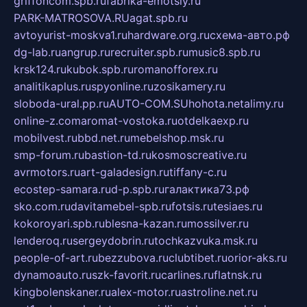
griffoncom.spb.ru
fabrika-emotsiy.ru
PARK-MATROSOVA.RU
agat.spb.ru
avtoyurist-moskva1.ru
hardware.org.ru
схема-авто.рф
dg-lab.ru
angrup.ru
recruiter.spb.ru
music8.spb.ru
krsk124.ru
kubok.spb.ru
romanofforex.ru
analitikaplus.ru
spyonline.ru
zosikamery.ru
sloboda-ural.pp.ru
AUTO-COM.SU
hohota.net
alimy.ru
online-z.com
aromat-vostoka.ru
otdelkaexp.ru
mobilvest.ru
bbd.net.ru
mebelshop.msk.ru
smp-forum.ru
bastion-td.ru
kosmoscreative.ru
avrmotors.ru
art-galadesign.ru
tiffany-c.ru
ecostep-samara.ru
d-p.spb.ru
галактика73.рф
sko.com.ru
davitamebel-spb.ru
fotsis.ru
tesiaes.ru
kokoroyari.spb.ru
blesna-kazan.ru
mossilver.ru
lenderoq.ru
sergeydobrin.ru
tochkazvuka.msk.ru
people-of-art.ru
bezzubova.ru
clubtibet.ru
orior-aks.ru
dynamoauto.ru
szk-favorit.ru
carlines.ru
flatnsk.ru
kingbolenskaner.ru
alex-motor.ru
astroline.net.ru