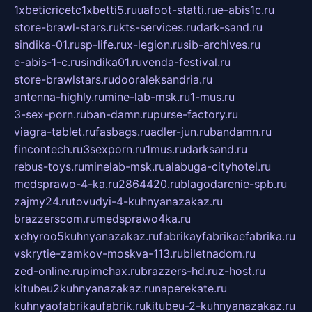
1xbeticricetc1xbetti5.ru
uafoot-statti.ru
e-abis1c.ru
store-brawl-stars.ru
kts-services.ru
dark-sand.ru
sindika-01.ru
sp-life.ru
x-legion.ru
sib-archives.ru
e-abis-1-c.ru
sindika01.ru
venda-festival.ru
store-brawlstars.ru
dooraleksandria.ru
antenna-highly.ru
mine-lab-msk.ru
1-mus.ru
3-sex-porn.ru
ban-damn.ru
purse-factory.ru
viagra-tablet.ru
fasbags.ru
adler-jun.ru
bandamn.ru
fincontech.ru
3sexporn.ru
1mus.ru
darksand.ru
rebus-toys.ru
minelab-msk.ru
alabuga-cityhotel.ru
medsprawo-4-ka.ru
2864420.ru
blagodarenie-spb.ru
zajmy24.ru
tovudyi-4-kuhnyanazakaz.ru
brazzerscom.ru
medsprawo4ka.ru
xehyroo5kuhnyanazakaz.ru
fabrikayfabrikaefabrika.ru
vskrytie-zamkov-moskva-113.ru
biletnadom.ru
zed-online.ru
pimchax.ru
brazzers-hd.ru
z-host.ru
kitubeu2kuhnyanazakaz.ru
naperekate.ru
kuhnyaofabrikaufabrik.ru
kitubeu-2-kuhnyanazakaz.ru