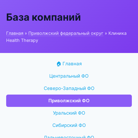
База компаний
Главная
»
Приволжский федеральный округ
» Клиника
Health Therapy
🏠 Главная
Центральный ФО
Северо-Западный ФО
Приволжский ФО
Уральский ФО
Сибирский ФО
Дальневосточный ФО