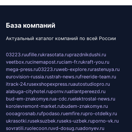
База компаний
Актуальный каталог компаний по всей России
03223.ru
ufille.ru
krasotata.ru
prazdnikdushi.ru
veetbox.ru
cinemapost.ru
ciam-fr.ru
kraft-you.ru
mega-press.ru
03223.ru
web-explore.ru
rastenuya.ru
eurovision-russia.ru
strah-news.ru
freeride-team.ru
itrack-24.ru
sexshopexpress.ru
autostudiopro.ru
alabuga-cityhotel.ru
pornv.ru
atlantpereezd.ru
bud-em-znakomye.ru
a-cdc.ru
elektrostal-news.ru
korolevremont-market.ru
budem-znakomye.ru
oooagrosnab.ru
fpodaso.ru
emfire.ru
pro-otdelky.ru
ukrasotki.ru
seksuzbek.ru
seks-uzbek.ru
porno-vk.ru
sovratili.ru
olecoon.ru
vd-dosug.ru
adonyev.ru