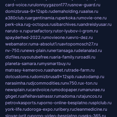
card-voice.ru
rulonnyygazon177.ru
snow-guard.ru
domizbrusa-9x12spb.ru
demaholding.ru
aalse.ru
a380club.ru
argentinamia.ru
perkoka.ru
movie-one.ru
perk-oka.ru
g-octopus.ru
sibarchives.ru
andreislyusar.ru
naruto-x.ru
pursefactory.ru
tor-lyubov-i-grom.ru
spayderhed-2022.ru
movieone.ru
evro-dez.ru
webamator.ru
ma-absolut1.ru
avtopomosch27.ru
nv-750.ru
news-plain.ru
nertansaga.ru
delanalad.ru
dizfiles.ru
youtubefree.ru
aria-family.ru
roadli.ru
planeta-samara.ru
mysmartbuy.ru
matrasy-kemerovo.ru
ashanet.ru
trade-farm.ru
dotcustoms.ru
domizbrusa9x12spb.ru
autodamp.ru
narasimha.ru
djcommodities.ru
nv750.ru
x-ton.ru
newsplain.ru
cardvoice.ru
modopaper.ru
manunae.ru
gbget.ru
alfeihavsalnassr.ru
madoma.ru
tajuncos.ru
petrovkasports.ru
porno-online-besplatno.ru
splclub.ru
york-life.ru
doroga-expo.ru
ribery.ru
cleanmedicine.ru
slovar-ivrit.ru
porno-video-besplatno.ru
seks-365.ru