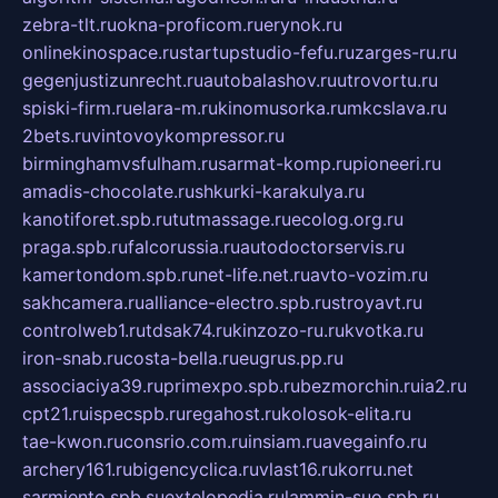
zebra-tlt.ru
okna-proficom.ru
erynok.ru
onlinekinospace.ru
startupstudio-fefu.ru
zarges-ru.ru
gegenjustizunrecht.ru
autobalashov.ru
utrovortu.ru
spiski-firm.ru
elara-m.ru
kinomusorka.ru
mkcslava.ru
2bets.ru
vintovoykompressor.ru
birminghamvsfulham.ru
sarmat-komp.ru
pioneeri.ru
amadis-chocolate.ru
shkurki-karakulya.ru
kanotiforet.spb.ru
tutmassage.ru
ecolog.org.ru
praga.spb.ru
falcorussia.ru
autodoctorservis.ru
kamertondom.spb.ru
net-life.net.ru
avto-vozim.ru
sakhcamera.ru
alliance-electro.spb.ru
stroyavt.ru
controlweb1.ru
tdsak74.ru
kinzozo-ru.ru
kvotka.ru
iron-snab.ru
costa-bella.ru
eugrus.pp.ru
associaciya39.ru
primexpo.spb.ru
bezmorchin.ru
ia2.ru
cpt21.ru
ispecspb.ru
regahost.ru
kolosok-elita.ru
tae-kwon.ru
consrio.com.ru
insiam.ru
avegainfo.ru
archery161.ru
bigencyclica.ru
vlast16.ru
korru.net
sarmiento.spb.su
extelopedia.ru
lammin-suo.spb.ru