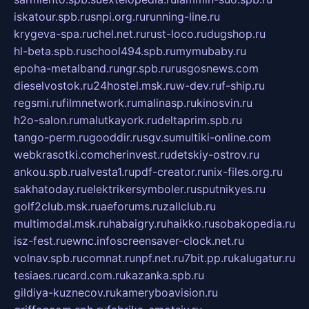
iskatour.spb.ru
snpi.org.ru
running-line.ru
krygeva-spa.ru
chel.net.ru
rust-loco.ru
dugshop.ru
hl-beta.spb.ru
school494.spb.ru
mymubaby.ru
epoha-metalband.ru
ngr.spb.ru
rusgosnews.com
dieselvostok.ru
24hostel.msk.ru
w-dev.ru
f-ship.ru
regsmi.ru
filmnetwork.ru
malinasp.ru
kinosvin.ru
h2o-salon.ru
malutkayork.ru
deltaprim.spb.ru
tango-perm.ru
gooddir.ru
sgv.su
multiki-online.com
webkrasotki.com
cherinvest.ru
detskiy-ostrov.ru
ankou.spb.ru
alvesta1.ru
pdf-creator.ru
nix-files.org.ru
sakhatoday.ru
elektrikersymboler.ru
sputnikyes.ru
golf2club.msk.ru
aeforums.ru
zallclub.ru
multimodal.msk.ru
habaigry.ru
haikko.ru
sobakopedia.ru
isz-fest.ru
ewnc.info
screensaver-clock.net.ru
volnav.spb.ru
comnat.ru
npf.net.ru
7bit.pp.ru
kalugatur.ru
tesiaes.ru
card.com.ru
kazanka.spb.ru
gildiya-kuznecov.ru
kameryboavision.ru