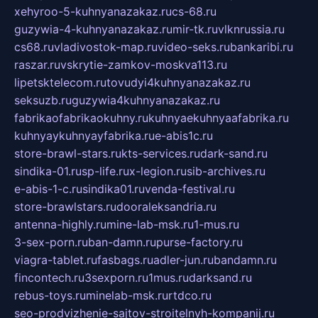
xehyroo-5-kuhnyanazakaz.ru
cs-68.ru
guzywia-4-kuhnyanazakaz.ru
mir-tk.ru
vlknrussia.ru
cs68.ru
vladivostok-map.ru
video-seks.ru
bankaribi.ru
raszar.ru
vskrytie-zamkov-moskva113.ru
lipetsktelecom.ru
tovudyi4kuhnyanazakaz.ru
seksuzb.ru
guzywia4kuhnyanazakaz.ru
fabrikaofabrikaokuhny.ru
kuhnyaekuhnyaafabrika.ru
kuhnyaykuhnyayfabrika.ru
e-abis1c.ru
store-brawl-stars.ru
kts-services.ru
dark-sand.ru
sindika-01.ru
sp-life.ru
x-legion.ru
sib-archives.ru
e-abis-1-c.ru
sindika01.ru
venda-festival.ru
store-brawlstars.ru
dooraleksandria.ru
antenna-highly.ru
mine-lab-msk.ru
1-mus.ru
3-sex-porn.ru
ban-damn.ru
purse-factory.ru
viagra-tablet.ru
fasbags.ru
adler-jun.ru
bandamn.ru
fincontech.ru
3sexporn.ru
1mus.ru
darksand.ru
rebus-toys.ru
minelab-msk.ru
rtdco.ru
seo-prodvizhenie-sajtov-stroitelnyh-kompanij.ru