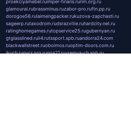
proekciyamebel.ru
imper-finans.ru
rim.org.ru
glamourai.ru
brassminus.ru
zabor-pro.ru
ftn.pp.ru
dorogoe58.ru
laimengpacker.ru
kuzova-zapchasti.ru
sageerp.ru
taxodrom.ru
dsrazvitie.ru
hardcity.net.ru
ratinghomegames.ru
topservice25.ru
gubernyan.ru
gtglasslined.ru
ii4.ru
tssport.spb.ru
andorra24.com
blackwallstreet.ru
oboimos.ru
optim-doors.com.ru
ikuch.ru
nycr.org.ru
npa21.ru
vremya-ch.spb.ru
desert000.ru
ivtorgi.ru
ifiori.ru
catalog-statei.ru
dcv.org.ru
spetsmaster174.ru
ipkameryhiseeu.ru
dum26.ru
ruspol.spb.ru
fr-opendp.ru
kam-solnyshko.ru
cheyenne-arapaho.ru
sevzapmetal.spb.ru
ted-lapidus.spb.ru
parasite-eliminator.ru
sigma-complete.ru
modernworld.ru
dama-moda.ru
eholot-group.ru
sk-nvkz.ru
DRONGOLD.RU
democratia2.ru
i-farmer.ru
mass-sport.org
jablonex.spb.ru
bookmess.ru
linkword.ru
refineua.com.ru
cs-spec.net.ru
altay-mebel.ru