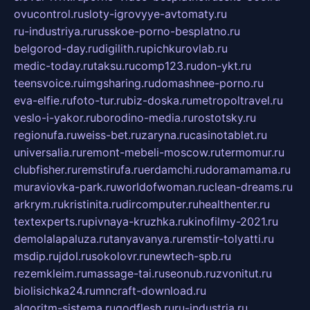
ovucontrol.ru
sloty-igrovyye-avtomaty.ru
ru-industriya.ru
russkoe-porno-besplatno.ru
belgorod-day.ru
digilith.ru
pichkurovlab.ru
medic-today.ru
taksu.ru
comp123.ru
don-ykt.ru
teensvoice.ru
imgsharing.ru
domashnee-porno.ru
eva-elfie.ru
foto-tur.ru
biz-doska.ru
metropoltravel.ru
veslo-i-yakor.ru
borodino-media.ru
rostotsky.ru
regionufa.ru
weiss-bet.ru
zaryna.ru
casinotablet.ru
universalia.ru
remont-mebeli-moscow.ru
termomur.ru
clubfisher.ru
remstirufa.ru
erdamchi.ru
doramamama.ru
muraviovka-park.ru
worldofwoman.ru
clean-dreams.ru
arkrym.ru
kristinita.ru
dircomputer.ru
healthenter.ru
textexperts.ru
pivnaya-kruzhka.ru
kinofilmy-2021.ru
demolalapaluza.ru
tanyavanya.ru
remstir-tolyatti.ru
msdip.ru
jdol.ru
sokolovr.ru
newtech-spb.ru
rezemkleim.ru
massage-tai.ru
seonub.ru
zvonitut.ru
biolisichka24.ru
mncraft-download.ru
algoritm-sistema.ru
godflesh.ru
ru-industria.ru