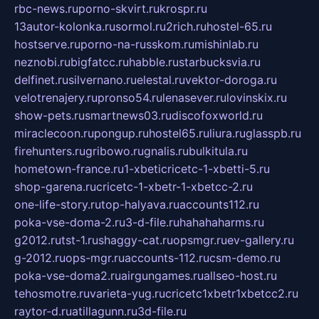
rbc-news.ru
porno-skvirt.ru
krospr.ru
13autor-kolonka.ru
sormol.ru
2rich.ru
hostel-65.ru
hostserve.ru
porno-na-russkom.ru
mishinlab.ru
neznobi.ru
bigfatcc.ru
habble.ru
starbucksvia.ru
delfinet.ru
silvernano.ru
elestal.ru
vektor-doroga.ru
velotrenajery.ru
pronso54.ru
lenasever.ru
lovinskix.ru
show-pets.ru
smartnews03.ru
discofoxworld.ru
miraclecoon.ru
pongup.ru
hostel65.ru
liura.ru
glasspb.ru
firehunters.ru
gribowo.ru
gnalis.ru
bulkitula.ru
hometown-france.ru
1-xbeticricetc-1-xbetti-5.ru
shop-garena.ru
cricetc-1-xbetr-1-xbetcc-2.ru
one-life-story.ru
top-halyava.ru
accounts112.ru
poka-vse-doma-2.ru
3-d-file.ru
hahahaharms.ru
g2012.ru
tst-1.ru
shaggy-cat.ru
opsmgr.ru
ev-gallery.ru
g-2012.ru
ops-mgr.ru
accounts-112.ru
csm-demo.ru
poka-vse-doma2.ru
airgungames.ru
allseo-host.ru
tehosmotre.ru
varieta-yug.ru
cricetc1xbetr1xbetcc2.ru
raytor-d.ru
atillagunn.ru
3d-file.ru