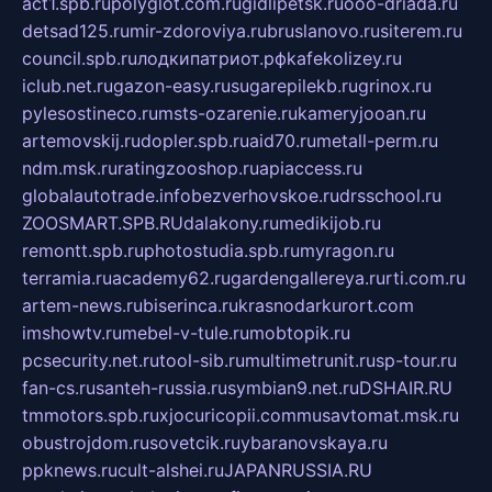
act1.spb.ru
polyglot.com.ru
gidlipetsk.ru
ooo-driada.ru
detsad125.ru
mir-zdoroviya.ru
bruslanovo.ru
siterem.ru
council.spb.ru
лодкипатриот.рф
kafekolizey.ru
iclub.net.ru
gazon-easy.ru
sugarepilekb.ru
grinox.ru
pylesostineco.ru
msts-ozarenie.ru
kameryjooan.ru
artemovskij.ru
dopler.spb.ru
aid70.ru
metall-perm.ru
ndm.msk.ru
ratingzooshop.ru
apiaccess.ru
globalautotrade.info
bezverhovskoe.ru
drsschool.ru
ZOOSMART.SPB.RU
dalakony.ru
medikijob.ru
remontt.spb.ru
photostudia.spb.ru
myragon.ru
terramia.ru
academy62.ru
gardengallereya.ru
rti.com.ru
artem-news.ru
biserinca.ru
krasnodarkurort.com
imshowtv.ru
mebel-v-tule.ru
mobtopik.ru
pcsecurity.net.ru
tool-sib.ru
multimetrunit.ru
sp-tour.ru
fan-cs.ru
santeh-russia.ru
symbian9.net.ru
DSHAIR.RU
tmmotors.spb.ru
xjocuricopii.com
musavtomat.msk.ru
obustrojdom.ru
sovetcik.ru
ybaranovskaya.ru
ppknews.ru
cult-alshei.ru
JAPANRUSSIA.RU