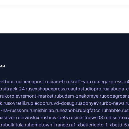
сии
eetbox.ru
cinemapost.ru
ciam-fr.ru
kraft-you.ru
mega-press.ru
.ru
itrack-24.ru
sexshopexpress.ru
autostudiopro.ru
alabuga-ci
ru
korolevremont-market.ru
budem-znakomye.ru
oooagrosna
k.ru
sovratili.ru
olecoon.ru
vd-dosug.ru
adonyev.ru
rbc-news.r
-na-russkom.ru
mishinlab.ru
neznobi.ru
bigfatcc.ru
habble.ru
s
nasever.ru
lovinskix.ru
show-pets.ru
smartnews03.ru
discofox
.ru
bulkitula.ru
hometown-france.ru
1-xbeticricetc-1-xbetti-5.