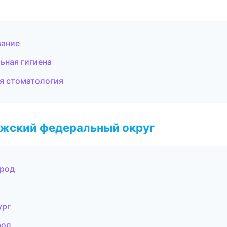
вание
ьная гигиена
я стоматология
лжский федеральный округ
ород
ург
род