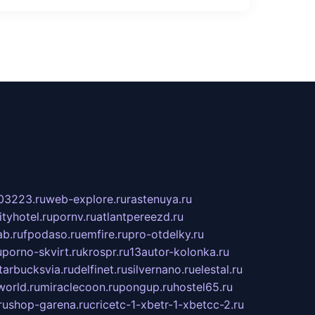
03223.ru
web-explore.ru
rastenuya.ru
tyhotel.ru
pornv.ru
atlantpereezd.ru
b.ru
fpodaso.ru
emfire.ru
pro-otdelky.ru
u
porno-skvirt.ru
krospr.ru
13autor-kolonka.ru
tarbucksvia.ru
delfinet.ru
silvernano.ru
elestal.ru
world.ru
miraclecoon.ru
pongup.ru
hostel65.ru
ru
shop-garena.ru
cricetc-1-xbetr-1-xbetcc-2.ru