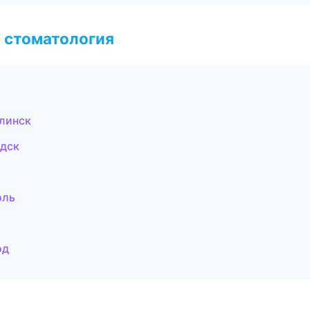
 стоматология
линск
одск
оль
од