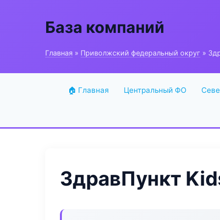
База компаний
Главная
»
Приволжский федеральный округ
» Здр
🏠 Главная
Центральный ФО
Севе
ЗдравПункт Kid