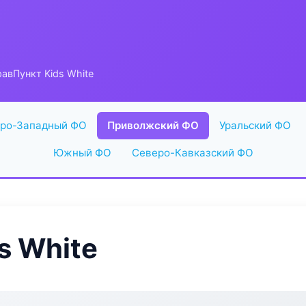
авПункт Kids White
ро-Западный ФО
Приволжский ФО
Уральский ФО
Южный ФО
Северо-Кавказский ФО
s White