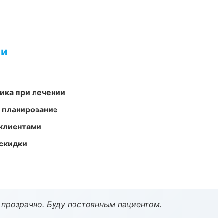
и
ми
тика при лечении
 планирование
 клиентами
скидки
ё прозрачно. Буду постоянным пациентом.