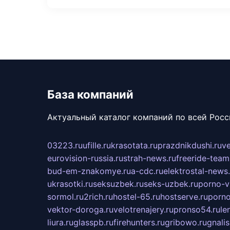
База компаний
Актуальный каталог компаний по всей Рос
03223.ru
ufille.ru
krasotata.ru
prazdnikdushi.ru
v
eurovision-russia.ru
strah-news.ru
freeride-team
bud-em-znakomye.ru
a-cdc.ru
elektrostal-news.
ukrasotki.ru
seksuzbek.ru
seks-uzbek.ru
porno-v
sormol.ru
2rich.ru
hostel-65.ru
hostserve.ru
porno
vektor-doroga.ru
velotrenajery.ru
pronso54.ru
le
liura.ru
glasspb.ru
firehunters.ru
gribowo.ru
gnalis