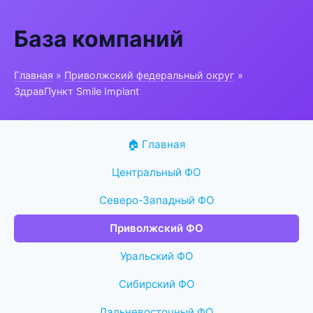
База компаний
Главная
»
Приволжский федеральный округ
»
ЗдравПункт Smile Implant
🏠 Главная
Центральный ФО
Северо-Западный ФО
Приволжский ФО
Уральский ФО
Сибирский ФО
Дальневосточный ФО