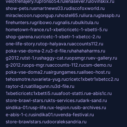
velotrenajery.ru
pronso54.ru
lenasever.ru
lovinskix.ru
show-pets.ru
smartnews03.ru
discofoxworld.ru
miraclecoon.ru
pongup.ru
hostel65.ru
liura.ru
glasspb.ru
firehunters.ru
gribowo.ru
gnalis.ru
bulkitula.ru
hometown-france.ru
1-xbeticricetc-1-xbetti-5.ru
shop-garena.ru
cricetc-1-xbetr-1-xbetcc-2.ru
one-life-story.ru
top-halyava.ru
accounts112.ru
poka-vse-doma-2.ru
3-d-file.ru
hahahaharms.ru
g2012.ru
tst-1.ru
shaggy-cat.ru
opsmgr.ru
ev-gallery.ru
g-2012.ru
ops-mgr.ru
accounts-112.ru
csm-demo.ru
poka-vse-doma2.ru
airgungames.ru
allseo-host.ru
tehosmotre.ru
varieta-yug.ru
cricetc1xbetr1xbetcc2.ru
raytor-d.ru
atillagunn.ru
3d-file.ru
1xbeticricetc1xbetti5.ru
uafoot-statti.ru
e-abis1c.ru
store-brawl-stars.ru
kts-services.ru
dark-sand.ru
sindika-01.ru
sp-life.ru
x-legion.ru
sib-archives.ru
e-abis-1-c.ru
sindika01.ru
venda-festival.ru
store-brawlstars.ru
dooraleksandria.ru