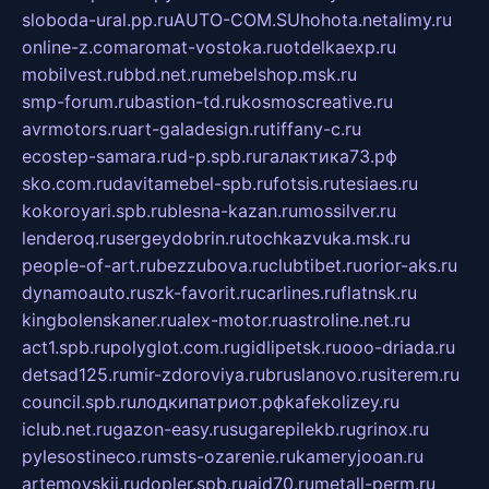
sloboda-ural.pp.ru
AUTO-COM.SU
hohota.net
alimy.ru
online-z.com
aromat-vostoka.ru
otdelkaexp.ru
mobilvest.ru
bbd.net.ru
mebelshop.msk.ru
smp-forum.ru
bastion-td.ru
kosmoscreative.ru
avrmotors.ru
art-galadesign.ru
tiffany-c.ru
ecostep-samara.ru
d-p.spb.ru
галактика73.рф
sko.com.ru
davitamebel-spb.ru
fotsis.ru
tesiaes.ru
kokoroyari.spb.ru
blesna-kazan.ru
mossilver.ru
lenderoq.ru
sergeydobrin.ru
tochkazvuka.msk.ru
people-of-art.ru
bezzubova.ru
clubtibet.ru
orior-aks.ru
dynamoauto.ru
szk-favorit.ru
carlines.ru
flatnsk.ru
kingbolenskaner.ru
alex-motor.ru
astroline.net.ru
act1.spb.ru
polyglot.com.ru
gidlipetsk.ru
ooo-driada.ru
detsad125.ru
mir-zdoroviya.ru
bruslanovo.ru
siterem.ru
council.spb.ru
лодкипатриот.рф
kafekolizey.ru
iclub.net.ru
gazon-easy.ru
sugarepilekb.ru
grinox.ru
pylesostineco.ru
msts-ozarenie.ru
kameryjooan.ru
artemovskij.ru
dopler.spb.ru
aid70.ru
metall-perm.ru