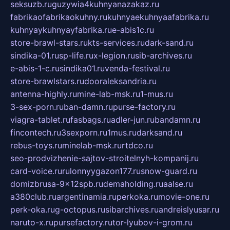
seksuzb.ru
guzywia4kuhnyanazakaz.ru
fabrikaofabrikaokuhny.ru
kuhnyaekuhnyaafabrika.ru
kuhnyaykuhnyayfabrika.ru
e-abis1c.ru
store-brawl-stars.ru
kts-services.ru
dark-sand.ru
sindika-01.ru
sp-life.ru
x-legion.ru
sib-archives.ru
e-abis-1-c.ru
sindika01.ru
venda-festival.ru
store-brawlstars.ru
dooraleksandria.ru
antenna-highly.ru
mine-lab-msk.ru
1-mus.ru
3-sex-porn.ru
ban-damn.ru
purse-factory.ru
viagra-tablet.ru
fasbags.ru
adler-jun.ru
bandamn.ru
fincontech.ru
3sexporn.ru
1mus.ru
darksand.ru
rebus-toys.ru
minelab-msk.ru
rtdco.ru
seo-prodvizhenie-sajtov-stroitelnyh-kompanij.ru
card-voice.ru
rulonnyygazon177.ru
snow-guard.ru
domizbrusa-9x12spb.ru
demaholding.ru
aalse.ru
a380club.ru
argentinamia.ru
perkoka.ru
movie-one.ru
perk-oka.ru
g-octopus.ru
sibarchives.ru
andreislyusar.ru
naruto-x.ru
pursefactory.ru
tor-lyubov-i-grom.ru