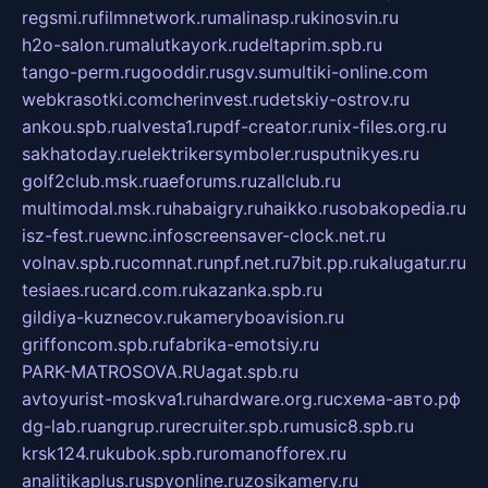
regsmi.ru
filmnetwork.ru
malinasp.ru
kinosvin.ru
h2o-salon.ru
malutkayork.ru
deltaprim.spb.ru
tango-perm.ru
gooddir.ru
sgv.su
multiki-online.com
webkrasotki.com
cherinvest.ru
detskiy-ostrov.ru
ankou.spb.ru
alvesta1.ru
pdf-creator.ru
nix-files.org.ru
sakhatoday.ru
elektrikersymboler.ru
sputnikyes.ru
golf2club.msk.ru
aeforums.ru
zallclub.ru
multimodal.msk.ru
habaigry.ru
haikko.ru
sobakopedia.ru
isz-fest.ru
ewnc.info
screensaver-clock.net.ru
volnav.spb.ru
comnat.ru
npf.net.ru
7bit.pp.ru
kalugatur.ru
tesiaes.ru
card.com.ru
kazanka.spb.ru
gildiya-kuznecov.ru
kameryboavision.ru
griffoncom.spb.ru
fabrika-emotsiy.ru
PARK-MATROSOVA.RU
agat.spb.ru
avtoyurist-moskva1.ru
hardware.org.ru
схема-авто.рф
dg-lab.ru
angrup.ru
recruiter.spb.ru
music8.spb.ru
krsk124.ru
kubok.spb.ru
romanofforex.ru
analitikaplus.ru
spyonline.ru
zosikamery.ru