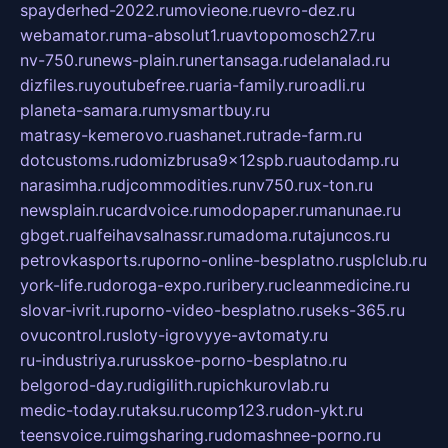
spayderhed-2022.ru
movieone.ru
evro-dez.ru
webamator.ru
ma-absolut1.ru
avtopomosch27.ru
nv-750.ru
news-plain.ru
nertansaga.ru
delanalad.ru
dizfiles.ru
youtubefree.ru
aria-family.ru
roadli.ru
planeta-samara.ru
mysmartbuy.ru
matrasy-kemerovo.ru
ashanet.ru
trade-farm.ru
dotcustoms.ru
domizbrusa9x12spb.ru
autodamp.ru
narasimha.ru
djcommodities.ru
nv750.ru
x-ton.ru
newsplain.ru
cardvoice.ru
modopaper.ru
manunae.ru
gbget.ru
alfeihavsalnassr.ru
madoma.ru
tajuncos.ru
petrovkasports.ru
porno-online-besplatno.ru
splclub.ru
york-life.ru
doroga-expo.ru
ribery.ru
cleanmedicine.ru
slovar-ivrit.ru
porno-video-besplatno.ru
seks-365.ru
ovucontrol.ru
sloty-igrovyye-avtomaty.ru
ru-industriya.ru
russkoe-porno-besplatno.ru
belgorod-day.ru
digilith.ru
pichkurovlab.ru
medic-today.ru
taksu.ru
comp123.ru
don-ykt.ru
teensvoice.ru
imgsharing.ru
domashnee-porno.ru