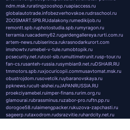
ndm.msk.ru
ratingzooshop.ru
apiaccess.ru
globalautotrade.info
bezverhovskoe.ru
drsschool.ru
ZOOSMART.SPB.RU
dalakony.ru
medikijob.ru
remontt.spb.ru
photostudia.spb.ru
myragon.ru
terramia.ru
academy62.ru
gardengallereya.ru
rti.com.ru
artem-news.ru
biserinca.ru
krasnodarkurort.com
imshowtv.ru
mebel-v-tule.ru
mobtopik.ru
pcsecurity.net.ru
tool-sib.ru
multimetrunit.ru
sp-tour.ru
fan-cs.ru
santeh-russia.ru
symbian9.net.ru
DSHAIR.RU
tmmotors.spb.ru
xjocuricopii.com
musavtomat.msk.ru
obustrojdom.ru
sovetcik.ru
ybaranovskaya.ru
ppknews.ru
cult-alshei.ru
JAPANRUSSIA.RU
proekciyamebel.ru
imper-finans.ru
rim.org.ru
glamourai.ru
brassminus.ru
zabor-pro.ru
ftn.pp.ru
dorogoe58.ru
laimengpacker.ru
kuzova-zapchasti.ru
sageerp.ru
taxodrom.ru
dsrazvitie.ru
hardcity.net.ru
ratinghomegames.ru
topservice25.ru
gubernyan.ru
gtglasslined.ru
ii4.ru
tssport.spb.ru
andorra24.com