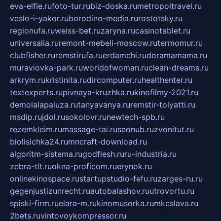
eva-elfie.ru
foto-tur.ru
biz-doska.ru
metropoltravel.ru
veslo-i-yakor.ru
borodino-media.ru
rostotsky.ru
regionufa.ru
weiss-bet.ru
zaryna.ru
casinotablet.ru
universalia.ru
remont-mebeli-moscow.ru
termomur.ru
clubfisher.ru
remstirufa.ru
erdamchi.ru
doramamama.ru
muraviovka-park.ru
worldofwoman.ru
clean-dreams.ru
arkrym.ru
kristinita.ru
dircomputer.ru
healthenter.ru
textexperts.ru
pivnaya-kruzhka.ru
kinofilmy-2021.ru
demolalapaluza.ru
tanyavanya.ru
remstir-tolyatti.ru
msdip.ru
jdol.ru
sokolovr.ru
newtech-spb.ru
rezemkleim.ru
massage-tai.ru
seonub.ru
zvonitut.ru
biolisichka24.ru
mncraft-download.ru
algoritm-sistema.ru
godflesh.ru
ru-industria.ru
zebra-tlt.ru
okna-proficom.ru
erynok.ru
onlinekinospace.ru
startupstudio-fefu.ru
zarges-ru.ru
gegenjustizunrecht.ru
autobalashov.ru
utrovortu.ru
spiski-firm.ru
elara-m.ru
kinomusorka.ru
mkcslava.ru
2bets.ru
vintovoykompressor.ru