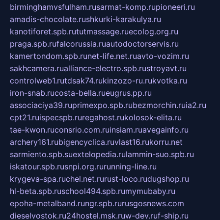
birminghamvsfulham.ru
sarmat-komp.ru
pioneeri.ru
amadis-chocolate.ru
shkurki-karakulya.ru
kanotiforet.spb.ru
tutmassage.ru
ecolog.org.ru
praga.spb.ru
falcorussia.ru
autodoctorservis.ru
kamertondom.spb.ru
net-life.net.ru
avto-vozim.ru
sakhcamera.ru
alliance-electro.spb.ru
stroyavt.ru
controlweb1.ru
tdsak74.ru
kinzozo-ru.ru
kvotka.ru
iron-snab.ru
costa-bella.ru
eugrus.pp.ru
associaciya39.ru
primexpo.spb.ru
bezmorchin.ru
ia2.ru
cpt21.ru
ispecspb.ru
regahost.ru
kolosok-elita.ru
tae-kwon.ru
consrio.com.ru
insiam.ru
avegainfo.ru
archery161.ru
bigencyclica.ru
vlast16.ru
korru.net
sarmiento.spb.su
extelopedia.ru
lammin-suo.spb.ru
iskatour.spb.ru
snpi.org.ru
running-line.ru
krygeva-spa.ru
chel.net.ru
rust-loco.ru
dugshop.ru
hl-beta.spb.ru
school494.spb.ru
mymubaby.ru
epoha-metalband.ru
ngr.spb.ru
rusgosnews.com
dieselvostok.ru
24hostel.msk.ru
w-dev.ru
f-ship.ru