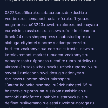
03223.ru
ufille.ru
krasotata.ru
prazdnikdushi.ru
veetbox.ru
cinemapost.ru
ciam-fr.ru
kraft-you.ru
mega-press.ru
03223.ru
web-explore.ru
rastenuya.ru
eurovision-russia.ru
strah-news.ru
freeride-team.ru
itrack-24.ru
sexshopexpress.ru
autostudiopro.ru
alabuga-cityhotel.ru
pornv.ru
atlantpereezd.ru
bud-em-znakomye.ru
a-cdc.ru
elektrostal-news.ru
korolevremont-market.ru
budem-znakomye.ru
oooagrosnab.ru
fpodaso.ru
emfire.ru
pro-otdelky.ru
ukrasotki.ru
seksuzbek.ru
seks-uzbek.ru
porno-vk.ru
sovratili.ru
olecoon.ru
vd-dosug.ru
adonyev.ru
rbc-news.ru
porno-skvirt.ru
krospr.ru
13autor-kolonka.ru
sormol.ru
2rich.ru
hostel-65.ru
hostserve.ru
porno-na-russkom.ru
mishinlab.ru
neznobi.ru
bigfatcc.ru
habble.ru
starbucksvia.ru
delfinet.ru
silvernano.ru
elestal.ru
vektor-doroga.ru