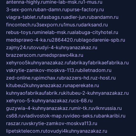
antenna-highly.ru
mine-lab-msk.ru
1-mus.ru
3-sex-porn.ru
ban-damn.ru
purse-factory.ru
viagra-tablet.ru
fasbags.ru
adler-jun.ru
bandamn.ru
fincontech.ru
3sexporn.ru
1mus.ru
darksand.ru
rebus-toys.ru
minelab-msk.ru
alabuga-cityhotel.ru
medsprawo-4-ka.ru
2864420.ru
blagodarenie-spb.ru
zajmy24.ru
tovudyi-4-kuhnyanazakaz.ru
brazzerscom.ru
medsprawo4ka.ru
xehyroo5kuhnyanazakaz.ru
fabrikayfabrikaefabrika.ru
vskrytie-zamkov-moskva-113.ru
biletnadom.ru
zed-online.ru
pimchax.ru
brazzers-hd.ru
z-host.ru
kitubeu2kuhnyanazakaz.ru
naperekate.ru
kuhnyaofabrikaufabrik.ru
kitubeu-2-kuhnyanazakaz.ru
xehyroo-5-kuhnyanazakaz.ru
cs-68.ru
guzywia-4-kuhnyanazakaz.ru
mir-tk.ru
vlknrussia.ru
cs68.ru
vladivostok-map.ru
video-seks.ru
bankaribi.ru
raszar.ru
vskrytie-zamkov-moskva113.ru
lipetsktelecom.ru
tovudyi4kuhnyanazakaz.ru