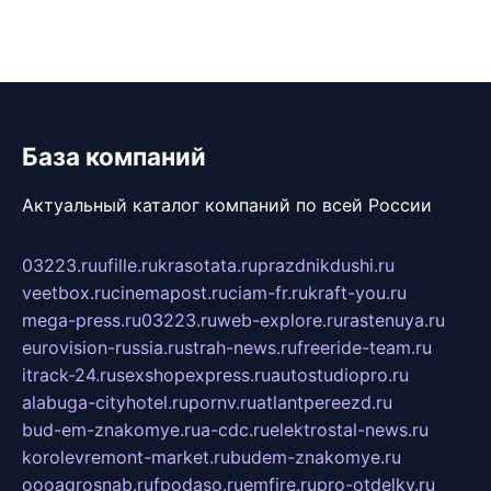
База компаний
Актуальный каталог компаний по всей России
03223.ru
ufille.ru
krasotata.ru
prazdnikdushi.ru
veetbox.ru
cinemapost.ru
ciam-fr.ru
kraft-you.ru
mega-press.ru
03223.ru
web-explore.ru
rastenuya.ru
eurovision-russia.ru
strah-news.ru
freeride-team.ru
itrack-24.ru
sexshopexpress.ru
autostudiopro.ru
alabuga-cityhotel.ru
pornv.ru
atlantpereezd.ru
bud-em-znakomye.ru
a-cdc.ru
elektrostal-news.ru
korolevremont-market.ru
budem-znakomye.ru
oooagrosnab.ru
fpodaso.ru
emfire.ru
pro-otdelky.ru