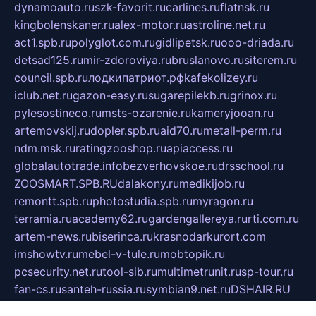
dynamoauto.ru
szk-favorit.ru
carlines.ru
flatnsk.ru
kingbolenskaner.ru
alex-motor.ru
astroline.net.ru
act1.spb.ru
polyglot.com.ru
gidlipetsk.ru
ooo-driada.ru
detsad125.ru
mir-zdoroviya.ru
bruslanovo.ru
siterem.ru
council.spb.ru
лодкипатриот.рф
kafekolizey.ru
iclub.net.ru
gazon-easy.ru
sugarepilekb.ru
grinox.ru
pylesostineco.ru
msts-ozarenie.ru
kameryjooan.ru
artemovskij.ru
dopler.spb.ru
aid70.ru
metall-perm.ru
ndm.msk.ru
ratingzooshop.ru
apiaccess.ru
globalautotrade.info
bezverhovskoe.ru
drsschool.ru
ZOOSMART.SPB.RU
dalakony.ru
medikijob.ru
remontt.spb.ru
photostudia.spb.ru
myragon.ru
terramia.ru
academy62.ru
gardengallereya.ru
rti.com.ru
artem-news.ru
biserinca.ru
krasnodarkurort.com
imshowtv.ru
mebel-v-tule.ru
mobtopik.ru
pcsecurity.net.ru
tool-sib.ru
multimetrunit.ru
sp-tour.ru
fan-cs.ru
santeh-russia.ru
symbian9.net.ru
DSHAIR.RU
tmmotors.spb.ru
xjocuricopii.com
musavtomat.msk.ru