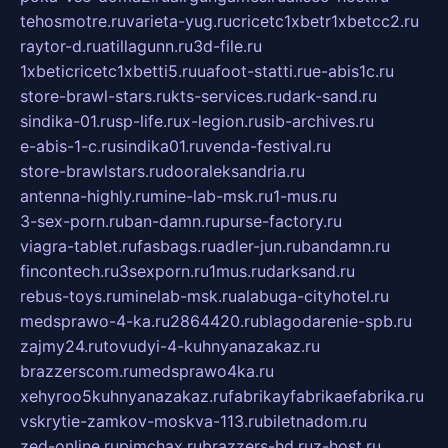
tehosmotre.ru
varieta-yug.ru
cricetc1xbetr1xbetcc2.ru
raytor-d.ru
atillagunn.ru
3d-file.ru
1xbeticricetc1xbetti5.ru
uafoot-statti.ru
e-abis1c.ru
store-brawl-stars.ru
kts-services.ru
dark-sand.ru
sindika-01.ru
sp-life.ru
x-legion.ru
sib-archives.ru
e-abis-1-c.ru
sindika01.ru
venda-festival.ru
store-brawlstars.ru
dooraleksandria.ru
antenna-highly.ru
mine-lab-msk.ru
1-mus.ru
3-sex-porn.ru
ban-damn.ru
purse-factory.ru
viagra-tablet.ru
fasbags.ru
adler-jun.ru
bandamn.ru
fincontech.ru
3sexporn.ru
1mus.ru
darksand.ru
rebus-toys.ru
minelab-msk.ru
alabuga-cityhotel.ru
medsprawo-4-ka.ru
2864420.ru
blagodarenie-spb.ru
zajmy24.ru
tovudyi-4-kuhnyanazakaz.ru
brazzerscom.ru
medsprawo4ka.ru
xehyroo5kuhnyanazakaz.ru
fabrikayfabrikaefabrika.ru
vskrytie-zamkov-moskva-113.ru
biletnadom.ru
zed-online.ru
pimchax.ru
brazzers-hd.ru
z-host.ru