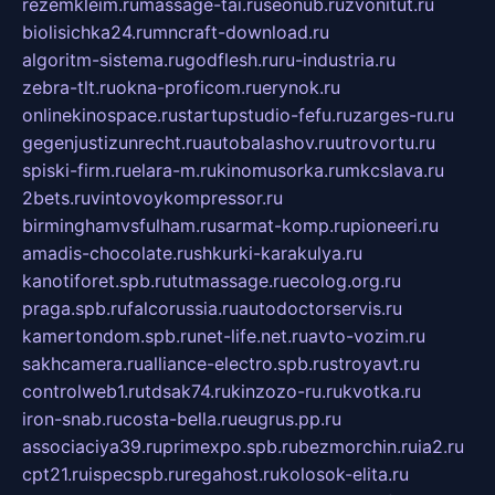
rezemkleim.ru
massage-tai.ru
seonub.ru
zvonitut.ru
biolisichka24.ru
mncraft-download.ru
algoritm-sistema.ru
godflesh.ru
ru-industria.ru
zebra-tlt.ru
okna-proficom.ru
erynok.ru
onlinekinospace.ru
startupstudio-fefu.ru
zarges-ru.ru
gegenjustizunrecht.ru
autobalashov.ru
utrovortu.ru
spiski-firm.ru
elara-m.ru
kinomusorka.ru
mkcslava.ru
2bets.ru
vintovoykompressor.ru
birminghamvsfulham.ru
sarmat-komp.ru
pioneeri.ru
amadis-chocolate.ru
shkurki-karakulya.ru
kanotiforet.spb.ru
tutmassage.ru
ecolog.org.ru
praga.spb.ru
falcorussia.ru
autodoctorservis.ru
kamertondom.spb.ru
net-life.net.ru
avto-vozim.ru
sakhcamera.ru
alliance-electro.spb.ru
stroyavt.ru
controlweb1.ru
tdsak74.ru
kinzozo-ru.ru
kvotka.ru
iron-snab.ru
costa-bella.ru
eugrus.pp.ru
associaciya39.ru
primexpo.spb.ru
bezmorchin.ru
ia2.ru
cpt21.ru
ispecspb.ru
regahost.ru
kolosok-elita.ru