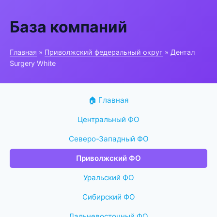
База компаний
Главная
»
Приволжский федеральный округ
» Дентал
Surgery White
🏠 Главная
Центральный ФО
Северо-Западный ФО
Приволжский ФО
Уральский ФО
Сибирский ФО
Дальневосточный ФО