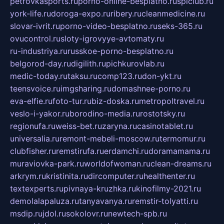
petrovkasports.ru
porno-online-besplatno.ru
splclub.ru
york-life.ru
doroga-expo.ru
ribery.ru
cleanmedicine.ru
slovar-ivrit.ru
porno-video-besplatno.ru
seks-365.ru
ovucontrol.ru
sloty-igrovyye-avtomaty.ru
ru-industriya.ru
russkoe-porno-besplatno.ru
belgorod-day.ru
digilith.ru
pichkurovlab.ru
medic-today.ru
taksu.ru
comp123.ru
don-ykt.ru
teensvoice.ru
imgsharing.ru
domashnee-porno.ru
eva-elfie.ru
foto-tur.ru
biz-doska.ru
metropoltravel.ru
veslo-i-yakor.ru
borodino-media.ru
rostotsky.ru
regionufa.ru
weiss-bet.ru
zaryna.ru
casinotablet.ru
universalia.ru
remont-mebeli-moscow.ru
termomur.ru
clubfisher.ru
remstirufa.ru
erdamchi.ru
doramamama.ru
muraviovka-park.ru
worldofwoman.ru
clean-dreams.ru
arkrym.ru
kristinita.ru
dircomputer.ru
healthenter.ru
textexperts.ru
pivnaya-kruzhka.ru
kinofilmy-2021.ru
demolalapaluza.ru
tanyavanya.ru
remstir-tolyatti.ru
msdip.ru
jdol.ru
sokolovr.ru
newtech-spb.ru