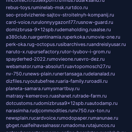
rebus-toys.ru
minelab-msk.ru
rtdco.ru
seo-prodvizhenie-sajtov-stroitelnyh-kompanij.ru
card-voice.ru
rulonnyygazon177.ru
snow-guard.ru
domizbrusa-9x12spb.ru
demaholding.ru
aalse.ru
a380club.ru
argentinamia.ru
perkoka.ru
movie-one.ru
perk-oka.ru
g-octopus.ru
sibarchives.ru
andreislyusar.ru
naruto-x.ru
pursefactory.ru
tor-lyubov-i-grom.ru
spayderhed-2022.ru
movieone.ru
evro-dez.ru
webamator.ru
ma-absolut1.ru
avtopomosch27.ru
nv-750.ru
news-plain.ru
nertansaga.ru
delanalad.ru
dizfiles.ru
youtubefree.ru
aria-family.ru
roadli.ru
planeta-samara.ru
mysmartbuy.ru
matrasy-kemerovo.ru
ashanet.ru
trade-farm.ru
dotcustoms.ru
domizbrusa9x12spb.ru
autodamp.ru
narasimha.ru
djcommodities.ru
nv750.ru
x-ton.ru
newsplain.ru
cardvoice.ru
modopaper.ru
manunae.ru
gbget.ru
alfeihavsalnassr.ru
madoma.ru
tajuncos.ru