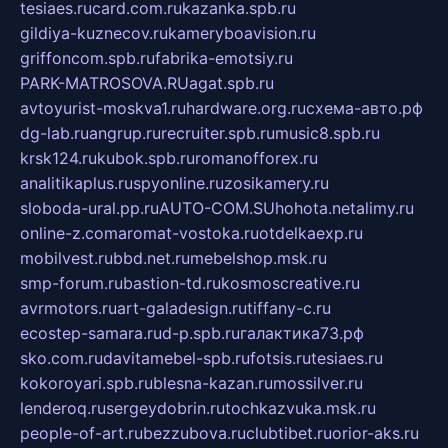
tesiaes.ru
card.com.ru
kazanka.spb.ru
gildiya-kuznecov.ru
kameryboavision.ru
griffoncom.spb.ru
fabrika-emotsiy.ru
PARK-MATROSOVA.RU
agat.spb.ru
avtoyurist-moskva1.ru
hardware.org.ru
схема-авто.рф
dg-lab.ru
angrup.ru
recruiter.spb.ru
music8.spb.ru
krsk124.ru
kubok.spb.ru
romanofforex.ru
analitikaplus.ru
spyonline.ru
zosikamery.ru
sloboda-ural.pp.ru
AUTO-COM.SU
hohota.net
alimy.ru
online-z.com
aromat-vostoka.ru
otdelkaexp.ru
mobilvest.ru
bbd.net.ru
mebelshop.msk.ru
smp-forum.ru
bastion-td.ru
kosmoscreative.ru
avrmotors.ru
art-galadesign.ru
tiffany-c.ru
ecostep-samara.ru
d-p.spb.ru
галактика73.рф
sko.com.ru
davitamebel-spb.ru
fotsis.ru
tesiaes.ru
kokoroyari.spb.ru
blesna-kazan.ru
mossilver.ru
lenderoq.ru
sergeydobrin.ru
tochkazvuka.msk.ru
people-of-art.ru
bezzubova.ru
clubtibet.ru
orior-aks.ru