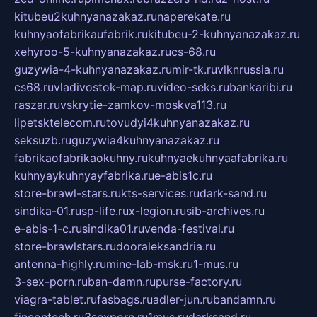
kitubeu2kuhnyanazakaz.ru
naperekate.ru
kuhnyaofabrikaufabrik.ru
kitubeu-2-kuhnyanazakaz.ru
xehyroo-5-kuhnyanazakaz.ru
cs-68.ru
guzywia-4-kuhnyanazakaz.ru
mir-tk.ru
vlknrussia.ru
cs68.ru
vladivostok-map.ru
video-seks.ru
bankaribi.ru
raszar.ru
vskrytie-zamkov-moskva113.ru
lipetsktelecom.ru
tovudyi4kuhnyanazakaz.ru
seksuzb.ru
guzywia4kuhnyanazakaz.ru
fabrikaofabrikaokuhny.ru
kuhnyaekuhnyaafabrika.ru
kuhnyaykuhnyayfabrika.ru
e-abis1c.ru
store-brawl-stars.ru
kts-services.ru
dark-sand.ru
sindika-01.ru
sp-life.ru
x-legion.ru
sib-archives.ru
e-abis-1-c.ru
sindika01.ru
venda-festival.ru
store-brawlstars.ru
dooraleksandria.ru
antenna-highly.ru
mine-lab-msk.ru
1-mus.ru
3-sex-porn.ru
ban-damn.ru
purse-factory.ru
viagra-tablet.ru
fasbags.ru
adler-jun.ru
bandamn.ru
fincontech.ru
3sexporn.ru
1mus.ru
darksand.ru