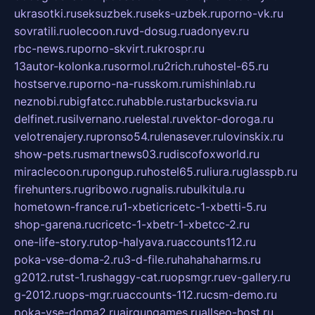
ukrasotki.ru
seksuzbek.ru
seks-uzbek.ru
porno-vk.ru
sovratili.ru
olecoon.ru
vd-dosug.ru
adonyev.ru
rbc-news.ru
porno-skvirt.ru
krospr.ru
13autor-kolonka.ru
sormol.ru
2rich.ru
hostel-65.ru
hostserve.ru
porno-na-russkom.ru
mishinlab.ru
neznobi.ru
bigfatcc.ru
habble.ru
starbucksvia.ru
delfinet.ru
silvernano.ru
elestal.ru
vektor-doroga.ru
velotrenajery.ru
pronso54.ru
lenasever.ru
lovinskix.ru
show-pets.ru
smartnews03.ru
discofoxworld.ru
miraclecoon.ru
pongup.ru
hostel65.ru
liura.ru
glasspb.ru
firehunters.ru
gribowo.ru
gnalis.ru
bulkitula.ru
hometown-france.ru
1-xbeticricetc-1-xbetti-5.ru
shop-garena.ru
cricetc-1-xbetr-1-xbetcc-2.ru
one-life-story.ru
top-halyava.ru
accounts112.ru
poka-vse-doma-2.ru
3-d-file.ru
hahahaharms.ru
g2012.ru
tst-1.ru
shaggy-cat.ru
opsmgr.ru
ev-gallery.ru
g-2012.ru
ops-mgr.ru
accounts-112.ru
csm-demo.ru
poka-vse-doma2.ru
airgungames.ru
allseo-host.ru