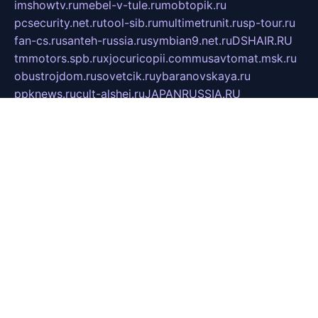
imshowtv.ru
mebel-v-tule.ru
mobtopik.ru
pcsecurity.net.ru
tool-sib.ru
multimetrunit.ru
sp-tour.ru
fan-cs.ru
santeh-russia.ru
symbian9.net.ru
DSHAIR.RU
tmmotors.spb.ru
xjocuricopii.com
musavtomat.msk.ru
obustrojdom.ru
sovetcik.ru
ybaranovskaya.ru
ppknews.ru
cult-alshei.ru
JAPANRUSSIA.RU
proekciyamebel.ru
imper-finans.ru
rim.org.ru
glamourai.ru
brassminus.ru
zabor-pro.ru
ftn.pp.ru
dorogoe58.ru
laimengpacker.ru
kuzova-zapchasti.ru
sageerp.ru
taxodrom.ru
dsrazvitie.ru
hardcity.net.ru
ratinghomegames.ru
topservice25.ru
gubernyan.ru
gtglasslined.ru
ii4.ru
tssport.spb.ru
andorra24.com
blackwallstreet.ru
oboimos.ru
optim-doors.com.ru
ikuch.ru
nycr.org.ru
npa21.ru
vremya-ch.spb.ru
desert000.ru
ivtorgi.ru
ifiori.ru
catalog-statei.ru
dcv.org.ru
spetsmaster174.ru
ipkameryhiseeu.ru
dum26.ru
ruspol.spb.ru
fr-opendp.ru
kam-solnyshko.ru
cheyenne-arapaho.ru
sevzapmetal.spb.ru