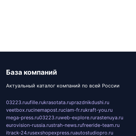
База компаний
Актуальный каталог компаний по всей России
03223.ru
ufille.ru
krasotata.ru
prazdnikdushi.ru
veetbox.ru
cinemapost.ru
ciam-fr.ru
kraft-you.ru
mega-press.ru
03223.ru
web-explore.ru
rastenuya.ru
eurovision-russia.ru
strah-news.ru
freeride-team.ru
itrack-24.ru
sexshopexpress.ru
autostudiopro.ru