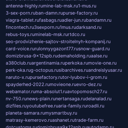
antenna-highly.ru
mine-lab-msk.ru
1-mus.ru
3-sex-porn.ru
ban-damn.ru
purse-factory.ru
viagra-tablet.ru
fasbags.ru
adler-jun.ru
bandamn.ru
fincontech.ru
3sexporn.ru
1mus.ru
darksand.ru
rebus-toys.ru
minelab-msk.ru
rtdco.ru
seo-prodvizhenie-sajtov-stroitelnyh-kompanij.ru
card-voice.ru
rulonnyygazon177.ru
snow-guard.ru
domizbrusa-9x12spb.ru
demaholding.ru
aalse.ru
a380club.ru
argentinamia.ru
perkoka.ru
movie-one.ru
perk-oka.ru
g-octopus.ru
sibarchives.ru
andreislyusar.ru
naruto-x.ru
pursefactory.ru
tor-lyubov-i-grom.ru
spayderhed-2022.ru
movieone.ru
evro-dez.ru
webamator.ru
ma-absolut1.ru
avtopomosch27.ru
nv-750.ru
news-plain.ru
nertansaga.ru
delanalad.ru
dizfiles.ru
youtubefree.ru
aria-family.ru
roadli.ru
planeta-samara.ru
mysmartbuy.ru
matrasy-kemerovo.ru
ashanet.ru
trade-farm.ru
dotcustoms.ru
domizbrusa9x12spb.ru
autodamp.ru