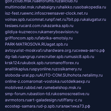
golf2club.msk.ru
aeforums.ru
zallclub.ru
multimodal.msk.ru
habaigry.ru
haikko.ru
sobakopedia.ru
isz-fest.ru
ewnc.info
screensaver-clock.net.ru
volnav.spb.ru
comnat.ru
npf.net.ru
7bit.pp.ru
kalugatur.ru
tesiaes.ru
card.com.ru
kazanka.spb.ru
gildiya-kuznecov.ru
kameryboavision.ru
griffoncom.spb.ru
fabrika-emotsiy.ru
PARK-MATROSOVA.RU
agat.spb.ru
avtoyurist-moskva1.ru
hardware.org.ru
схема-авто.рф
dg-lab.ru
angrup.ru
recruiter.spb.ru
music8.spb.ru
krsk124.ru
kubok.spb.ru
romanofforex.ru
analitikaplus.ru
spyonline.ru
zosikamery.ru
sloboda-ural.pp.ru
AUTO-COM.SU
hohota.net
alimy.ru
online-z.com
aromat-vostoka.ru
otdelkaexp.ru
mobilvest.ru
bbd.net.ru
mebelshop.msk.ru
smp-forum.ru
bastion-td.ru
kosmoscreative.ru
avrmotors.ru
art-galadesign.ru
tiffany-c.ru
ecostep-samara.ru
d-p.spb.ru
галактика73.рф