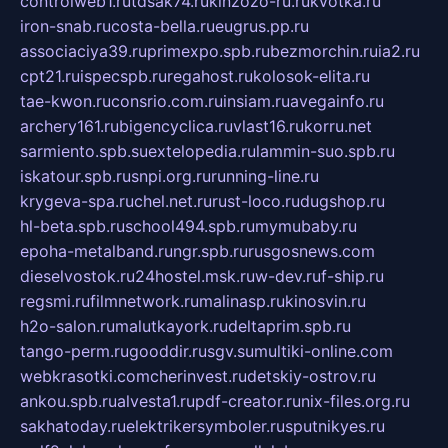
controlweb1.ru
tdsak74.ru
kinzozo-ru.ru
kvotka.ru
iron-snab.ru
costa-bella.ru
eugrus.pp.ru
associaciya39.ru
primexpo.spb.ru
bezmorchin.ru
ia2.ru
cpt21.ru
ispecspb.ru
regahost.ru
kolosok-elita.ru
tae-kwon.ru
consrio.com.ru
insiam.ru
avegainfo.ru
archery161.ru
bigencyclica.ru
vlast16.ru
korru.net
sarmiento.spb.su
extelopedia.ru
lammin-suo.spb.ru
iskatour.spb.ru
snpi.org.ru
running-line.ru
krygeva-spa.ru
chel.net.ru
rust-loco.ru
dugshop.ru
hl-beta.spb.ru
school494.spb.ru
mymubaby.ru
epoha-metalband.ru
ngr.spb.ru
rusgosnews.com
dieselvostok.ru
24hostel.msk.ru
w-dev.ru
f-ship.ru
regsmi.ru
filmnetwork.ru
malinasp.ru
kinosvin.ru
h2o-salon.ru
malutkayork.ru
deltaprim.spb.ru
tango-perm.ru
gooddir.ru
sgv.su
multiki-online.com
webkrasotki.com
cherinvest.ru
detskiy-ostrov.ru
ankou.spb.ru
alvesta1.ru
pdf-creator.ru
nix-files.org.ru
sakhatoday.ru
elektrikersymboler.ru
sputnikyes.ru