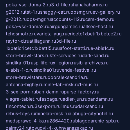
poka-vse-doma-2.ru
3-d-file.ru
hahahaharms.ru
g2012.ru
tst-1.ru
shaggy-cat.ru
opsmgr.ru
ev-gallery.ru
g-2012.ru
ops-mgr.ru
accounts-112.ru
csm-demo.ru
poka-vse-doma2.ru
airgungames.ru
allseo-host.ru
tehosmotre.ru
varieta-yug.ru
cricetc1xbetr1xbetcc2.ru
raytor-d.ru
atillagunn.ru
3d-file.ru
1xbeticricetc1xbetti5.ru
uafoot-statti.ru
e-abis1c.ru
store-brawl-stars.ru
kts-services.ru
dark-sand.ru
sindika-01.ru
sp-life.ru
x-legion.ru
sib-archives.ru
e-abis-1-c.ru
sindika01.ru
venda-festival.ru
store-brawlstars.ru
dooraleksandria.ru
antenna-highly.ru
mine-lab-msk.ru
1-mus.ru
3-sex-porn.ru
ban-damn.ru
purse-factory.ru
viagra-tablet.ru
fasbags.ru
adler-jun.ru
bandamn.ru
fincontech.ru
3sexporn.ru
1mus.ru
darksand.ru
rebus-toys.ru
minelab-msk.ru
alabuga-cityhotel.ru
medsprawo-4-ka.ru
2864420.ru
blagodarenie-spb.ru
zajmy24.ru
tovudyi-4-kuhnyanazakaz.ru