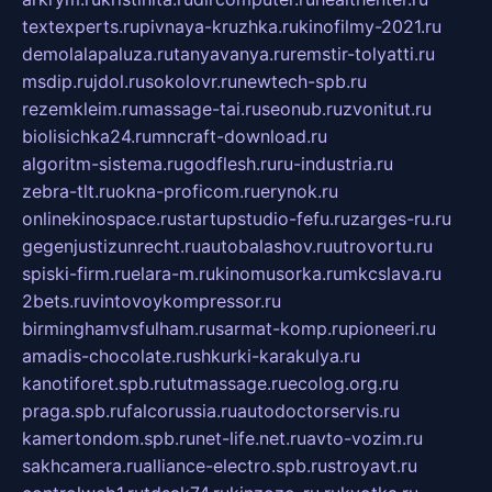
textexperts.ru
pivnaya-kruzhka.ru
kinofilmy-2021.ru
demolalapaluza.ru
tanyavanya.ru
remstir-tolyatti.ru
msdip.ru
jdol.ru
sokolovr.ru
newtech-spb.ru
rezemkleim.ru
massage-tai.ru
seonub.ru
zvonitut.ru
biolisichka24.ru
mncraft-download.ru
algoritm-sistema.ru
godflesh.ru
ru-industria.ru
zebra-tlt.ru
okna-proficom.ru
erynok.ru
onlinekinospace.ru
startupstudio-fefu.ru
zarges-ru.ru
gegenjustizunrecht.ru
autobalashov.ru
utrovortu.ru
spiski-firm.ru
elara-m.ru
kinomusorka.ru
mkcslava.ru
2bets.ru
vintovoykompressor.ru
birminghamvsfulham.ru
sarmat-komp.ru
pioneeri.ru
amadis-chocolate.ru
shkurki-karakulya.ru
kanotiforet.spb.ru
tutmassage.ru
ecolog.org.ru
praga.spb.ru
falcorussia.ru
autodoctorservis.ru
kamertondom.spb.ru
net-life.net.ru
avto-vozim.ru
sakhcamera.ru
alliance-electro.spb.ru
stroyavt.ru