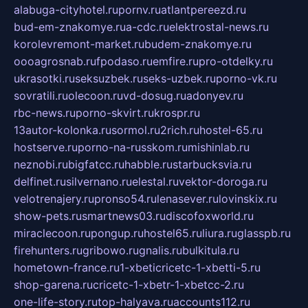
alabuga-cityhotel.ru
pornv.ru
atlantpereezd.ru
bud-em-znakomye.ru
a-cdc.ru
elektrostal-news.ru
korolevremont-market.ru
budem-znakomye.ru
oooagrosnab.ru
fpodaso.ru
emfire.ru
pro-otdelky.ru
ukrasotki.ru
seksuzbek.ru
seks-uzbek.ru
porno-vk.ru
sovratili.ru
olecoon.ru
vd-dosug.ru
adonyev.ru
rbc-news.ru
porno-skvirt.ru
krospr.ru
13autor-kolonka.ru
sormol.ru
2rich.ru
hostel-65.ru
hostserve.ru
porno-na-russkom.ru
mishinlab.ru
neznobi.ru
bigfatcc.ru
habble.ru
starbucksvia.ru
delfinet.ru
silvernano.ru
elestal.ru
vektor-doroga.ru
velotrenajery.ru
pronso54.ru
lenasever.ru
lovinskix.ru
show-pets.ru
smartnews03.ru
discofoxworld.ru
miraclecoon.ru
pongup.ru
hostel65.ru
liura.ru
glasspb.ru
firehunters.ru
gribowo.ru
gnalis.ru
bulkitula.ru
hometown-france.ru
1-xbeticricetc-1-xbetti-5.ru
shop-garena.ru
cricetc-1-xbetr-1-xbetcc-2.ru
one-life-story.ru
top-halyava.ru
accounts112.ru