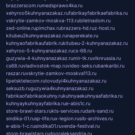
brazzerscom.ru
medsprawo4ka.ru
xehyroo5kuhnyanazakaz.ru
fabrikayfabrikaefabrika.ru
vskrytie-zamkov-moskva-113.ru
biletnadom.ru
zed-online.ru
pimchax.ru
brazzers-hd.ru
z-host.ru
kitubeu2kuhnyanazakaz.ru
naperekate.ru
kuhnyaofabrikaufabrik.ru
kitubeu-2-kuhnyanazakaz.ru
xehyroo-5-kuhnyanazakaz.ru
cs-68.ru
guzywia-4-kuhnyanazakaz.ru
mir-tk.ru
vlknrussia.ru
cs68.ru
vladivostok-map.ru
video-seks.ru
bankaribi.ru
raszar.ru
vskrytie-zamkov-moskva113.ru
lipetsktelecom.ru
tovudyi4kuhnyanazakaz.ru
seksuzb.ru
guzywia4kuhnyanazakaz.ru
fabrikaofabrikaokuhny.ru
kuhnyaekuhnyaafabrika.ru
kuhnyaykuhnyayfabrika.ru
e-abis1c.ru
store-brawl-stars.ru
kts-services.ru
dark-sand.ru
sindika-01.ru
sp-life.ru
x-legion.ru
sib-archives.ru
e-abis-1-c.ru
sindika01.ru
venda-festival.ru
store-brawlstars.ru
dooraleksandria.ru