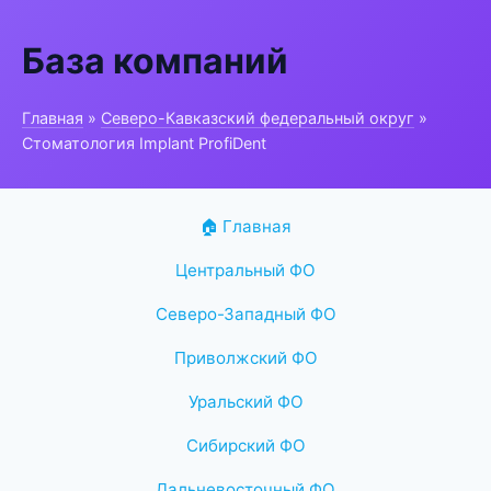
База компаний
Главная
»
Северо-Кавказский федеральный округ
»
Стоматология Implant ProfiDent
🏠 Главная
Центральный ФО
Северо-Западный ФО
Приволжский ФО
Уральский ФО
Сибирский ФО
Дальневосточный ФО