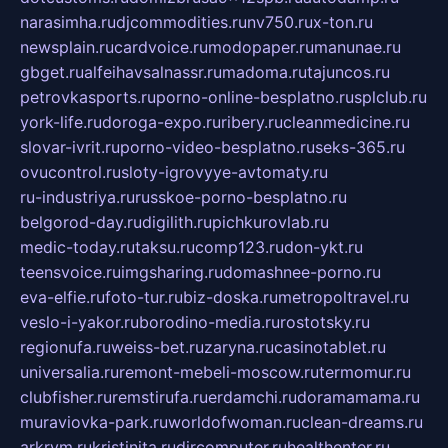
narasimha.ru
djcommodities.ru
nv750.ru
x-ton.ru
newsplain.ru
cardvoice.ru
modopaper.ru
manunae.ru
gbget.ru
alfeihavsalnassr.ru
madoma.ru
tajuncos.ru
petrovkasports.ru
porno-online-besplatno.ru
splclub.ru
york-life.ru
doroga-expo.ru
ribery.ru
cleanmedicine.ru
slovar-ivrit.ru
porno-video-besplatno.ru
seks-365.ru
ovucontrol.ru
sloty-igrovyye-avtomaty.ru
ru-industriya.ru
russkoe-porno-besplatno.ru
belgorod-day.ru
digilith.ru
pichkurovlab.ru
medic-today.ru
taksu.ru
comp123.ru
don-ykt.ru
teensvoice.ru
imgsharing.ru
domashnee-porno.ru
eva-elfie.ru
foto-tur.ru
biz-doska.ru
metropoltravel.ru
veslo-i-yakor.ru
borodino-media.ru
rostotsky.ru
regionufa.ru
weiss-bet.ru
zaryna.ru
casinotablet.ru
universalia.ru
remont-mebeli-moscow.ru
termomur.ru
clubfisher.ru
remstirufa.ru
erdamchi.ru
doramamama.ru
muraviovka-park.ru
worldofwoman.ru
clean-dreams.ru
arkrym.ru
kristinita.ru
dircomputer.ru
healthenter.ru