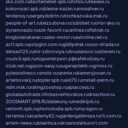
sko.com.ru
davitamebel-spb.ru
fotsis.ru
tesiaes.ru
kokoroyari.spb.ru
blesna-kazan.ru
mossilver.ru
lenderoq.ru
sergeydobrin.ru
tochkazvuka.msk.ru
people-of-art.ru
bezzubova.ru
clubtibet.ru
orior-aks.ru
dynamoauto.ru
szk-favorit.ru
carlines.ru
flatnsk.ru
kingbolenskaner.ru
alex-motor.ru
astroline.net.ru
act1.spb.ru
polyglot.com.ru
gidlipetsk.ru
ooo-driada.ru
detsad125.ru
mir-zdoroviya.ru
bruslanovo.ru
siterem.ru
council.spb.ru
лодкипатриот.рф
kafekolizey.ru
iclub.net.ru
gazon-easy.ru
sugarepilekb.ru
grinox.ru
pylesostineco.ru
msts-ozarenie.ru
kameryjooan.ru
artemovskij.ru
dopler.spb.ru
aid70.ru
metall-perm.ru
ndm.msk.ru
ratingzooshop.ru
apiaccess.ru
globalautotrade.info
bezverhovskoe.ru
drsschool.ru
ZOOSMART.SPB.RU
dalakony.ru
medikijob.ru
remontt.spb.ru
photostudia.spb.ru
myragon.ru
terramia.ru
academy62.ru
gardengallereya.ru
rti.com.ru
artem-news.ru
biserinca.ru
krasnodarkurort.com