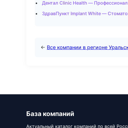
Дентал Clinic Health — Профессионал
ЗдравПункт Implant White — Стомато
←
Все компании в регионе Уральс
База компаний
Актуальный каталог компаний по всей Рос