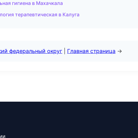
ьная гигиена в Махачкала
логия терапевтическая в Калуга
кий федеральный округ
|
Главная страница
→
сии