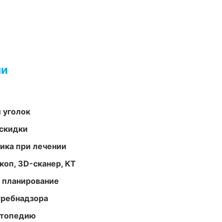
ми
 уголок
скидки
тика при лечении
оп, 3D-сканер, КТ
 планирование
требнадзора
ортопедию