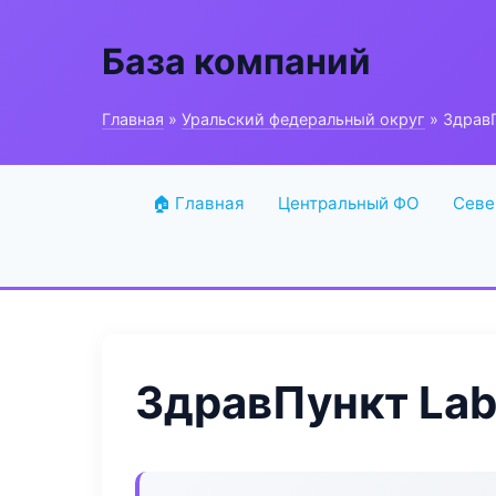
База компаний
Главная
»
Уральский федеральный округ
» ЗдравП
🏠 Главная
Центральный ФО
Севе
ЗдравПункт Lab