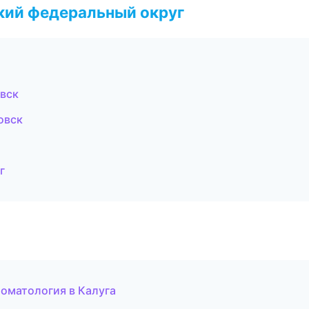
ский федеральный округ
вск
овск
г
томатология в Калуга