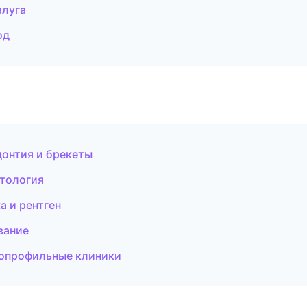
алуга
од
донтия и брекеты
атология
а и рентген
вание
гопрофильные клиники