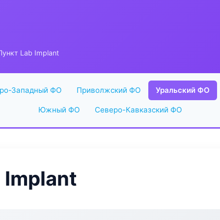
ункт Lab Implant
ро-Западный ФО
Приволжский ФО
Уральский ФО
Южный ФО
Северо-Кавказский ФО
 Implant