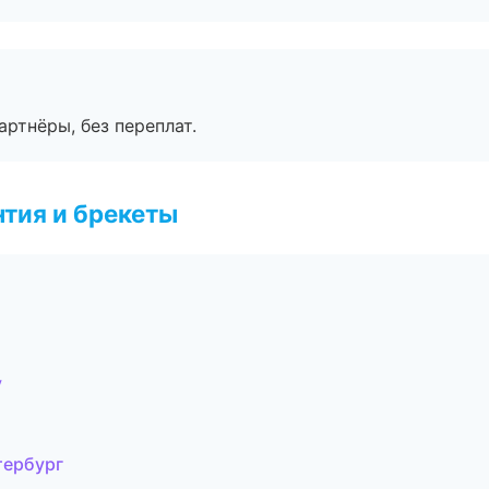
артнёры, без переплат.
тия и брекеты
у
тербург