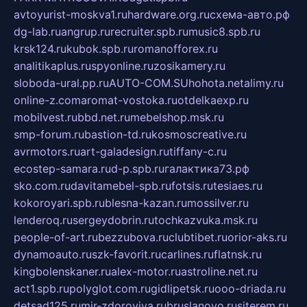
avtoyurist-moskva1.ru
hardware.org.ru
схема-авто.рф
dg-lab.ru
angrup.ru
recruiter.spb.ru
music8.spb.ru
krsk124.ru
kubok.spb.ru
romanofforex.ru
analitikaplus.ru
spyonline.ru
zosikamery.ru
sloboda-ural.pp.ru
AUTO-COM.SU
hohota.net
alimy.ru
online-z.com
aromat-vostoka.ru
otdelkaexp.ru
mobilvest.ru
bbd.net.ru
mebelshop.msk.ru
smp-forum.ru
bastion-td.ru
kosmoscreative.ru
avrmotors.ru
art-galadesign.ru
tiffany-c.ru
ecostep-samara.ru
d-p.spb.ru
галактика73.рф
sko.com.ru
davitamebel-spb.ru
fotsis.ru
tesiaes.ru
kokoroyari.spb.ru
blesna-kazan.ru
mossilver.ru
lenderoq.ru
sergeydobrin.ru
tochkazvuka.msk.ru
people-of-art.ru
bezzubova.ru
clubtibet.ru
orior-aks.ru
dynamoauto.ru
szk-favorit.ru
carlines.ru
flatnsk.ru
kingbolenskaner.ru
alex-motor.ru
astroline.net.ru
act1.spb.ru
polyglot.com.ru
gidlipetsk.ru
ooo-driada.ru
detsad125.ru
mir-zdoroviya.ru
bruslanovo.ru
siterem.ru