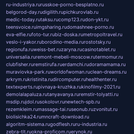
ru-industriya.ru
russkoe-porno-besplatno.ru
belgorod-day.ru
digilith.ru
pichkurovlab.ru
medic-today.ru
taksu.ru
comp123.ru
don-ykt.ru
teensvoice.ru
imgsharing.ru
domashnee-porno.ru
eva-elfie.ru
foto-tur.ru
biz-doska.ru
metropoltravel.ru
veslo-i-yakor.ru
borodino-media.ru
rostotsky.ru
regionufa.ru
weiss-bet.ru
zaryna.ru
casinotablet.ru
universalia.ru
remont-mebeli-moscow.ru
termomur.ru
clubfisher.ru
remstirufa.ru
erdamchi.ru
doramamama.ru
muraviovka-park.ru
worldofwoman.ru
clean-dreams.ru
arkrym.ru
kristinita.ru
dircomputer.ru
healthenter.ru
textexperts.ru
pivnaya-kruzhka.ru
kinofilmy-2021.ru
demolalapaluza.ru
tanyavanya.ru
remstir-tolyatti.ru
msdip.ru
jdol.ru
sokolovr.ru
newtech-spb.ru
rezemkleim.ru
massage-tai.ru
seonub.ru
zvonitut.ru
biolisichka24.ru
mncraft-download.ru
algoritm-sistema.ru
godflesh.ru
ru-industria.ru
zebra-tlt.ru
okna-proficom.ru
erynok.ru