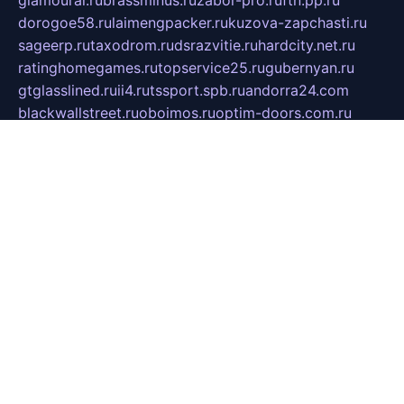
glamourai.ru
brassminus.ru
zabor-pro.ru
ftn.pp.ru
dorogoe58.ru
laimengpacker.ru
kuzova-zapchasti.ru
sageerp.ru
taxodrom.ru
dsrazvitie.ru
hardcity.net.ru
ratinghomegames.ru
topservice25.ru
gubernyan.ru
gtglasslined.ru
ii4.ru
tssport.spb.ru
andorra24.com
blackwallstreet.ru
oboimos.ru
optim-doors.com.ru
ikuch.ru
nycr.org.ru
npa21.ru
vremya-ch.spb.ru
desert000.ru
ivtorgi.ru
ifiori.ru
catalog-statei.ru
dcv.org.ru
spetsmaster174.ru
ipkameryhiseeu.ru
dum26.ru
ruspol.spb.ru
fr-opendp.ru
kam-solnyshko.ru
cheyenne-arapaho.ru
sevzapmetal.spb.ru
ted-lapidus.spb.ru
parasite-eliminator.ru
sigma-complete.ru
modernworld.ru
dama-moda.ru
eholot-group.ru
sk-nvkz.ru
DRONGOLD.RU
democratia2.ru
i-farmer.ru
mass-sport.org
jablonex.spb.ru
bookmess.ru
linkword.ru
refineua.com.ru
cs-spec.net.ru
altay-mebel.ru
DNK-THEATRE.RU
mechaniks.spb.ru
ipcamtechage.ru