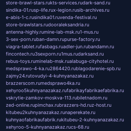
store-brawl-stars.ru
kts-services.ru
dark-sand.ru
sindika-01.ru
sp-life.ru
x-legion.ru
sib-archives.ru
e-abis-1-c.ru
sindika01.ru
venda-festival.ru
store-brawlstars.ru
dooraleksandria.ru
antenna-highly.ru
mine-lab-msk.ru
1-mus.ru
3-sex-porn.ru
ban-damn.ru
purse-factory.ru
viagra-tablet.ru
fasbags.ru
adler-jun.ru
bandamn.ru
fincontech.ru
3sexporn.ru
1mus.ru
darksand.ru
rebus-toys.ru
minelab-msk.ru
alabuga-cityhotel.ru
medsprawo-4-ka.ru
2864420.ru
blagodarenie-spb.ru
zajmy24.ru
tovudyi-4-kuhnyanazakaz.ru
brazzerscom.ru
medsprawo4ka.ru
xehyroo5kuhnyanazakaz.ru
fabrikayfabrikaefabrika.ru
vskrytie-zamkov-moskva-113.ru
biletnadom.ru
zed-online.ru
pimchax.ru
brazzers-hd.ru
z-host.ru
kitubeu2kuhnyanazakaz.ru
naperekate.ru
kuhnyaofabrikaufabrik.ru
kitubeu-2-kuhnyanazakaz.ru
xehyroo-5-kuhnyanazakaz.ru
cs-68.ru