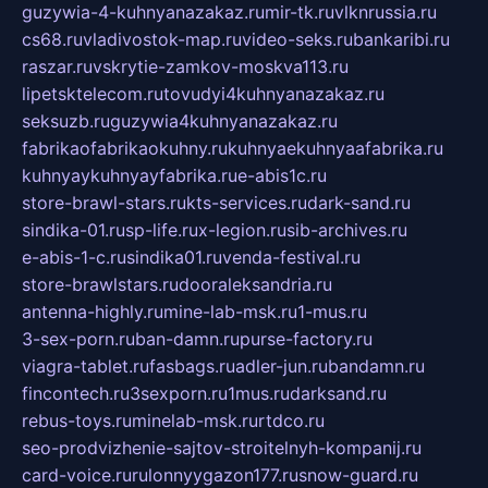
guzywia-4-kuhnyanazakaz.ru
mir-tk.ru
vlknrussia.ru
cs68.ru
vladivostok-map.ru
video-seks.ru
bankaribi.ru
raszar.ru
vskrytie-zamkov-moskva113.ru
lipetsktelecom.ru
tovudyi4kuhnyanazakaz.ru
seksuzb.ru
guzywia4kuhnyanazakaz.ru
fabrikaofabrikaokuhny.ru
kuhnyaekuhnyaafabrika.ru
kuhnyaykuhnyayfabrika.ru
e-abis1c.ru
store-brawl-stars.ru
kts-services.ru
dark-sand.ru
sindika-01.ru
sp-life.ru
x-legion.ru
sib-archives.ru
e-abis-1-c.ru
sindika01.ru
venda-festival.ru
store-brawlstars.ru
dooraleksandria.ru
antenna-highly.ru
mine-lab-msk.ru
1-mus.ru
3-sex-porn.ru
ban-damn.ru
purse-factory.ru
viagra-tablet.ru
fasbags.ru
adler-jun.ru
bandamn.ru
fincontech.ru
3sexporn.ru
1mus.ru
darksand.ru
rebus-toys.ru
minelab-msk.ru
rtdco.ru
seo-prodvizhenie-sajtov-stroitelnyh-kompanij.ru
card-voice.ru
rulonnyygazon177.ru
snow-guard.ru