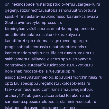
onlinekinospace.ru
startupstudio-fefu.ru
zarges-ru.ru
gegenjustizunrecht.ru
autobalashov.ru
utrovortu.ru
spiski-firm.ru
elara-m.ru
kinomusorka.ru
mkcslava.ru
2bets.ru
vintovoykompressor.ru
birminghamvsfulham.ru
sarmat-komp.ru
pioneeri.ru
amadis-chocolate.ru
shkurki-karakulya.ru
kanotiforet.spb.ru
tutmassage.ru
ecolog.org.ru
praga.spb.ru
falcorussia.ru
autodoctorservis.ru
kamertondom.spb.ru
net-life.net.ru
avto-vozim.ru
sakhcamera.ru
alliance-electro.spb.ru
stroyavt.ru
controlweb1.ru
tdsak74.ru
kinzozo-ru.ru
kvotka.ru
iron-snab.ru
costa-bella.ru
eugrus.pp.ru
associaciya39.ru
primexpo.spb.ru
bezmorchin.ru
ia2.ru
cpt21.ru
ispecspb.ru
regahost.ru
kolosok-elita.ru
tae-kwon.ru
consrio.com.ru
insiam.ru
avegainfo.ru
archery161.ru
bigencyclica.ru
vlast16.ru
korru.net
sarmiento.spb.su
extelopedia.ru
lammin-suo.spb.ru
iskatour.spb.ru
snpi.org.ru
running-line.ru