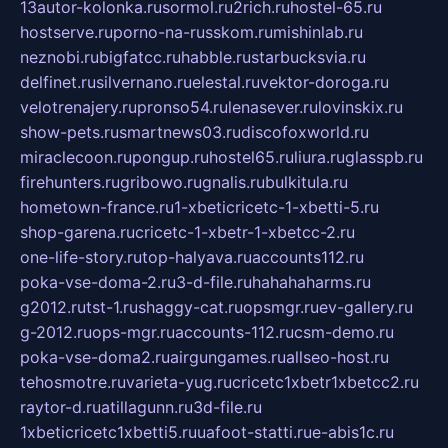
13autor-kolonka.ru
sormol.ru
2rich.ru
hostel-65.ru
hostserve.ru
porno-na-russkom.ru
mishinlab.ru
neznobi.ru
bigfatcc.ru
habble.ru
starbucksvia.ru
delfinet.ru
silvernano.ru
elestal.ru
vektor-doroga.ru
velotrenajery.ru
pronso54.ru
lenasever.ru
lovinskix.ru
show-pets.ru
smartnews03.ru
discofoxworld.ru
miraclecoon.ru
pongup.ru
hostel65.ru
liura.ru
glasspb.ru
firehunters.ru
gribowo.ru
gnalis.ru
bulkitula.ru
hometown-france.ru
1-xbeticricetc-1-xbetti-5.ru
shop-garena.ru
cricetc-1-xbetr-1-xbetcc-2.ru
one-life-story.ru
top-halyava.ru
accounts112.ru
poka-vse-doma-2.ru
3-d-file.ru
hahahaharms.ru
g2012.ru
tst-1.ru
shaggy-cat.ru
opsmgr.ru
ev-gallery.ru
g-2012.ru
ops-mgr.ru
accounts-112.ru
csm-demo.ru
poka-vse-doma2.ru
airgungames.ru
allseo-host.ru
tehosmotre.ru
varieta-yug.ru
cricetc1xbetr1xbetcc2.ru
raytor-d.ru
atillagunn.ru
3d-file.ru
1xbeticricetc1xbetti5.ru
uafoot-statti.ru
e-abis1c.ru