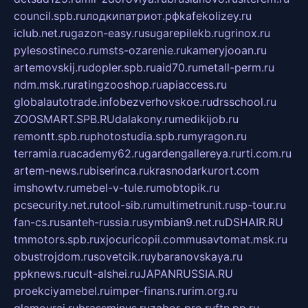
council.spb.ru
лодкипатриот.рф
kafekolizey.ru
iclub.net.ru
gazon-easy.ru
sugarepilekb.ru
grinox.ru
pylesostineco.ru
msts-ozarenie.ru
kameryjooan.ru
artemovskij.ru
dopler.spb.ru
aid70.ru
metall-perm.ru
ndm.msk.ru
ratingzooshop.ru
apiaccess.ru
globalautotrade.info
bezverhovskoe.ru
drsschool.ru
ZOOSMART.SPB.RU
dalakony.ru
medikijob.ru
remontt.spb.ru
photostudia.spb.ru
myragon.ru
terramia.ru
academy62.ru
gardengallereya.ru
rti.com.ru
artem-news.ru
biserinca.ru
krasnodarkurort.com
imshowtv.ru
mebel-v-tule.ru
mobtopik.ru
pcsecurity.net.ru
tool-sib.ru
multimetrunit.ru
sp-tour.ru
fan-cs.ru
santeh-russia.ru
symbian9.net.ru
DSHAIR.RU
tmmotors.spb.ru
xjocuricopii.com
musavtomat.msk.ru
obustrojdom.ru
sovetcik.ru
ybaranovskaya.ru
ppknews.ru
cult-alshei.ru
JAPANRUSSIA.RU
proekciyamebel.ru
imper-finans.ru
rim.org.ru