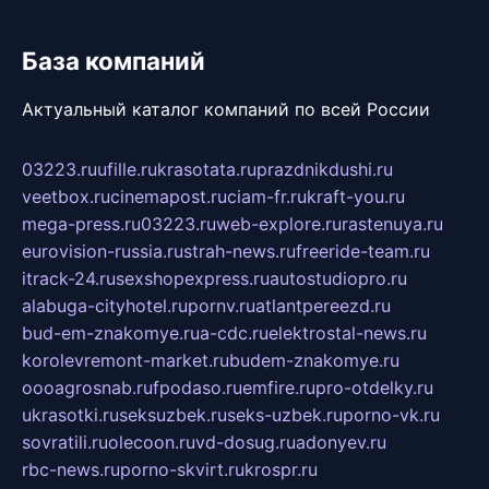
База компаний
Актуальный каталог компаний по всей России
03223.ru
ufille.ru
krasotata.ru
prazdnikdushi.ru
veetbox.ru
cinemapost.ru
ciam-fr.ru
kraft-you.ru
mega-press.ru
03223.ru
web-explore.ru
rastenuya.ru
eurovision-russia.ru
strah-news.ru
freeride-team.ru
itrack-24.ru
sexshopexpress.ru
autostudiopro.ru
alabuga-cityhotel.ru
pornv.ru
atlantpereezd.ru
bud-em-znakomye.ru
a-cdc.ru
elektrostal-news.ru
korolevremont-market.ru
budem-znakomye.ru
oooagrosnab.ru
fpodaso.ru
emfire.ru
pro-otdelky.ru
ukrasotki.ru
seksuzbek.ru
seks-uzbek.ru
porno-vk.ru
sovratili.ru
olecoon.ru
vd-dosug.ru
adonyev.ru
rbc-news.ru
porno-skvirt.ru
krospr.ru