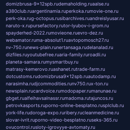
domizbrusa-9x12spb.ru
demaholding.ru
aalse.ru
a380club.ru
argentinamia.ru
perkoka.ru
movie-one.ru
perk-oka.ru
g-octopus.ru
sibarchives.ru
andreislyusar.ru
naruto-x.ru
pursefactory.ru
tor-lyubov-i-grom.ru
spayderhed-2022.ru
movieone.ru
evro-dez.ru
webamator.ru
ma-absolut1.ru
avtopomosch27.ru
nv-750.ru
news-plain.ru
nertansaga.ru
delanalad.ru
dizfiles.ru
youtubefree.ru
aria-family.ru
roadli.ru
planeta-samara.ru
mysmartbuy.ru
matrasy-kemerovo.ru
ashanet.ru
trade-farm.ru
dotcustoms.ru
domizbrusa9x12spb.ru
autodamp.ru
narasimha.ru
djcommodities.ru
nv750.ru
x-ton.ru
newsplain.ru
cardvoice.ru
modopaper.ru
manunae.ru
gbget.ru
alfeihavsalnassr.ru
madoma.ru
tajuncos.ru
petrovkasports.ru
porno-online-besplatno.ru
splclub.ru
york-life.ru
doroga-expo.ru
ribery.ru
cleanmedicine.ru
slovar-ivrit.ru
porno-video-besplatno.ru
seks-365.ru
ovucontrol.ru
sloty-igrovyye-avtomaty.ru