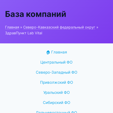
База компаний
Главная
»
Северо-Кавказский федеральный округ
»
ЗдравПункт Lab Vital
🏠 Главная
Центральный ФО
Северо-Западный ФО
Приволжский ФО
Уральский ФО
Сибирский ФО
Дальневосточный ФО