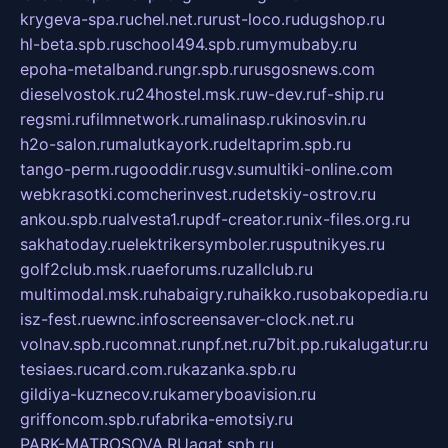
krygeva-spa.ru
chel.net.ru
rust-loco.ru
dugshop.ru
hl-beta.spb.ru
school494.spb.ru
mymubaby.ru
epoha-metalband.ru
ngr.spb.ru
rusgosnews.com
dieselvostok.ru
24hostel.msk.ru
w-dev.ru
f-ship.ru
regsmi.ru
filmnetwork.ru
malinasp.ru
kinosvin.ru
h2o-salon.ru
malutkayork.ru
deltaprim.spb.ru
tango-perm.ru
gooddir.ru
sgv.su
multiki-online.com
webkrasotki.com
cherinvest.ru
detskiy-ostrov.ru
ankou.spb.ru
alvesta1.ru
pdf-creator.ru
nix-files.org.ru
sakhatoday.ru
elektrikersymboler.ru
sputnikyes.ru
golf2club.msk.ru
aeforums.ru
zallclub.ru
multimodal.msk.ru
habaigry.ru
haikko.ru
sobakopedia.ru
isz-fest.ru
ewnc.info
screensaver-clock.net.ru
volnav.spb.ru
comnat.ru
npf.net.ru
7bit.pp.ru
kalugatur.ru
tesiaes.ru
card.com.ru
kazanka.spb.ru
gildiya-kuznecov.ru
kameryboavision.ru
griffoncom.spb.ru
fabrika-emotsiy.ru
PARK-MATROSOVA.RU
agat.spb.ru