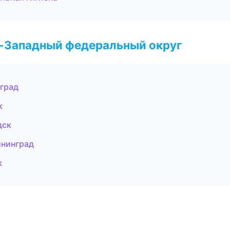
о-Западный федеральный округ
град
к
дск
ининград
к