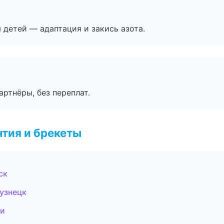
я детей — адаптация и закись азота.
артнёры, без переплат.
тия и брекеты
ск
узнецк
ти