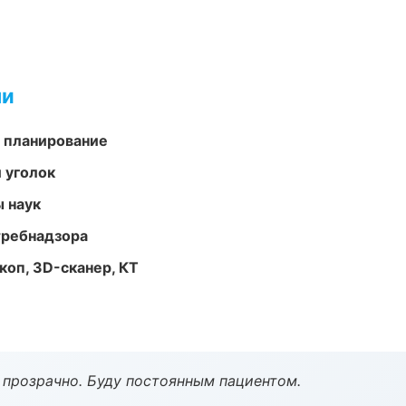
ми
 планирование
 уголок
ы наук
требнадзора
оп, 3D-сканер, КТ
ё прозрачно. Буду постоянным пациентом.