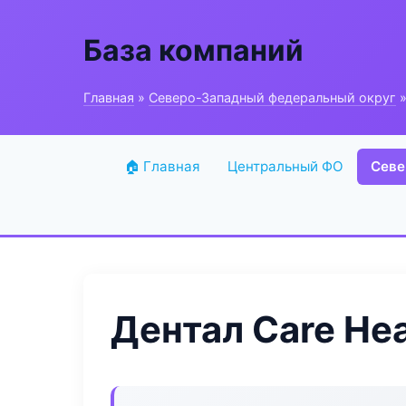
База компаний
Главная
»
Северо-Западный федеральный округ
»
🏠 Главная
Центральный ФО
Севе
Дентал Care Hea