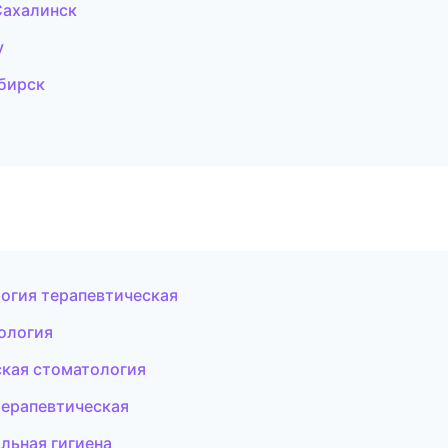
Сахалинск
у
ибирск
огия терапевтическая
тология
ская стоматология
терапевтическая
льная гигиена