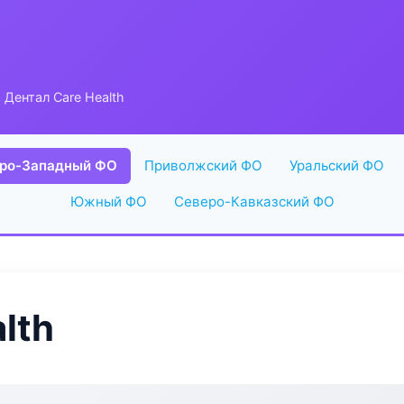
 Дентал Care Health
ро-Западный ФО
Приволжский ФО
Уральский ФО
Южный ФО
Северо-Кавказский ФО
lth