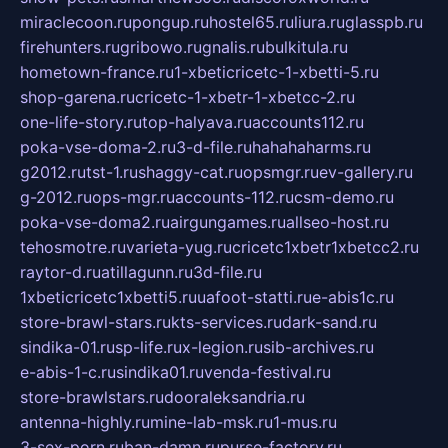
miraclecoon.ru
pongup.ru
hostel65.ru
liura.ru
glasspb.ru
firehunters.ru
gribowo.ru
gnalis.ru
bulkitula.ru
hometown-france.ru
1-xbeticricetc-1-xbetti-5.ru
shop-garena.ru
cricetc-1-xbetr-1-xbetcc-2.ru
one-life-story.ru
top-halyava.ru
accounts112.ru
poka-vse-doma-2.ru
3-d-file.ru
hahahaharms.ru
g2012.ru
tst-1.ru
shaggy-cat.ru
opsmgr.ru
ev-gallery.ru
g-2012.ru
ops-mgr.ru
accounts-112.ru
csm-demo.ru
poka-vse-doma2.ru
airgungames.ru
allseo-host.ru
tehosmotre.ru
varieta-yug.ru
cricetc1xbetr1xbetcc2.ru
raytor-d.ru
atillagunn.ru
3d-file.ru
1xbeticricetc1xbetti5.ru
uafoot-statti.ru
e-abis1c.ru
store-brawl-stars.ru
kts-services.ru
dark-sand.ru
sindika-01.ru
sp-life.ru
x-legion.ru
sib-archives.ru
e-abis-1-c.ru
sindika01.ru
venda-festival.ru
store-brawlstars.ru
dooraleksandria.ru
antenna-highly.ru
mine-lab-msk.ru
1-mus.ru
3-sex-porn.ru
ban-damn.ru
purse-factory.ru