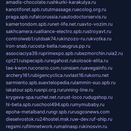
amadis-chocolate.ru
shkurki-karakulya.ru
kanotiforet.spb.ru
tutmassage.ru
ecolog.org.ru
praga.spb.ru
falcorussia.ru
autodoctorservis.ru
kamertondom.spb.ru
net-life.net.ru
avto-vozim.ru
sakhcamera.ru
alliance-electro.spb.ru
stroyavt.ru
controlweb1.ru
tdsak74.ru
kinzozo-ru.ru
kvotka.ru
iron-snab.ru
costa-bella.ru
eugrus.pp.ru
associaciya39.ru
primexpo.spb.ru
bezmorchin.ru
ia2.ru
cpt21.ru
ispecspb.ru
regahost.ru
kolosok-elita.ru
tae-kwon.ru
consrio.com.ru
insiam.ru
avegainfo.ru
archery161.ru
bigencyclica.ru
vlast16.ru
korru.net
sarmiento.spb.su
extelopedia.ru
lammin-suo.spb.ru
iskatour.spb.ru
snpi.org.ru
running-line.ru
krygeva-spa.ru
chel.net.ru
rust-loco.ru
dugshop.ru
hl-beta.spb.ru
school494.spb.ru
mymubaby.ru
epoha-metalband.ru
ngr.spb.ru
rusgosnews.com
dieselvostok.ru
24hostel.msk.ru
w-dev.ru
f-ship.ru
regsmi.ru
filmnetwork.ru
malinasp.ru
kinosvin.ru