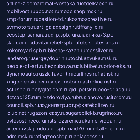
online-z.com
aromat-vostoka.ru
otdelkaexp.ru
mobilvest.ru
bbd.net.ru
mebelshop.msk.ru
smp-forum.ru
bastion-td.ru
kosmoscreative.ru
avrmotors.ru
art-galadesign.ru
tiffany-c.ru
ecostep-samara.ru
d-p.spb.ru
галактика73.рф
sko.com.ru
davitamebel-spb.ru
fotsis.ru
tesiaes.ru
kokoroyari.spb.ru
blesna-kazan.ru
mossilver.ru
lenderoq.ru
sergeydobrin.ru
tochkazvuka.msk.ru
people-of-art.ru
bezzubova.ru
clubtibet.ru
orior-aks.ru
dynamoauto.ru
szk-favorit.ru
carlines.ru
flatnsk.ru
kingbolenskaner.ru
alex-motor.ru
astroline.net.ru
act1.spb.ru
polyglot.com.ru
gidlipetsk.ru
ooo-driada.ru
detsad125.ru
mir-zdoroviya.ru
bruslanovo.ru
siterem.ru
council.spb.ru
лодкипатриот.рф
kafekolizey.ru
iclub.net.ru
gazon-easy.ru
sugarepilekb.ru
grinox.ru
pylesostineco.ru
msts-ozarenie.ru
kameryjooan.ru
artemovskij.ru
dopler.spb.ru
aid70.ru
metall-perm.ru
ndm.msk.ru
ratingzooshop.ru
apiaccess.ru