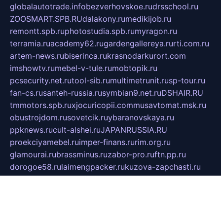
globalautotrade.info
bezverhovskoe.ru
drsschool.ru
ZOOSMART.SPB.RU
dalakony.ru
medikijob.ru
remontt.spb.ru
photostudia.spb.ru
myragon.ru
terramia.ru
academy62.ru
gardengallereya.ru
rti.com.ru
artem-news.ru
biserinca.ru
krasnodarkurort.com
imshowtv.ru
mebel-v-tule.ru
mobtopik.ru
pcsecurity.net.ru
tool-sib.ru
multimetrunit.ru
sp-tour.ru
fan-cs.ru
santeh-russia.ru
symbian9.net.ru
DSHAIR.RU
tmmotors.spb.ru
xjocuricopii.com
musavtomat.msk.ru
obustrojdom.ru
sovetcik.ru
ybaranovskaya.ru
ppknews.ru
cult-alshei.ru
JAPANRUSSIA.RU
proekciyamebel.ru
imper-finans.ru
rim.org.ru
glamourai.ru
brassminus.ru
zabor-pro.ru
ftn.pp.ru
dorogoe58.ru
laimengpacker.ru
kuzova-zapchasti.ru
sageerp.ru
taxodrom.ru
dsrazvitie.ru
hardcity.net.ru
ratinghomegames.ru
topservice25.ru
gubernyan.ru
gtglasslined.ru
ii4.ru
tssport.spb.ru
andorra24.com
blackwallstreet.ru
oboimos.ru
optim-doors.com.ru