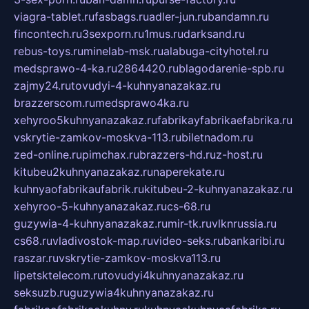
viagra-tablet.ru
fasbags.ru
adler-jun.ru
bandamn.ru
fincontech.ru
3sexporn.ru
1mus.ru
darksand.ru
rebus-toys.ru
minelab-msk.ru
alabuga-cityhotel.ru
medsprawo-4-ka.ru
2864420.ru
blagodarenie-spb.ru
zajmy24.ru
tovudyi-4-kuhnyanazakaz.ru
brazzerscom.ru
medsprawo4ka.ru
xehyroo5kuhnyanazakaz.ru
fabrikayfabrikaefabrika.ru
vskrytie-zamkov-moskva-113.ru
biletnadom.ru
zed-online.ru
pimchax.ru
brazzers-hd.ru
z-host.ru
kitubeu2kuhnyanazakaz.ru
naperekate.ru
kuhnyaofabrikaufabrik.ru
kitubeu-2-kuhnyanazakaz.ru
xehyroo-5-kuhnyanazakaz.ru
cs-68.ru
guzywia-4-kuhnyanazakaz.ru
mir-tk.ru
vlknrussia.ru
cs68.ru
vladivostok-map.ru
video-seks.ru
bankaribi.ru
raszar.ru
vskrytie-zamkov-moskva113.ru
lipetsktelecom.ru
tovudyi4kuhnyanazakaz.ru
seksuzb.ru
guzywia4kuhnyanazakaz.ru