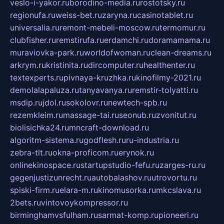
veslo-i-yakor.ru
borodino-media.ru
rostotsky.ru
regionufa.ru
weiss-bet.ru
zaryna.ru
casinotablet.ru
universalia.ru
remont-mebeli-moscow.ru
termomur.ru
clubfisher.ru
remstirufa.ru
erdamchi.ru
doramamama.ru
muraviovka-park.ru
worldofwoman.ru
clean-dreams.ru
arkrym.ru
kristinita.ru
dircomputer.ru
healthenter.ru
textexperts.ru
pivnaya-kruzhka.ru
kinofilmy-2021.ru
demolalapaluza.ru
tanyavanya.ru
remstir-tolyatti.ru
msdip.ru
jdol.ru
sokolovr.ru
newtech-spb.ru
rezemkleim.ru
massage-tai.ru
seonub.ru
zvonitut.ru
biolisichka24.ru
mncraft-download.ru
algoritm-sistema.ru
godflesh.ru
ru-industria.ru
zebra-tlt.ru
okna-proficom.ru
erynok.ru
onlinekinospace.ru
startupstudio-fefu.ru
zarges-ru.ru
gegenjustizunrecht.ru
autobalashov.ru
utrovortu.ru
spiski-firm.ru
elara-m.ru
kinomusorka.ru
mkcslava.ru
2bets.ru
vintovoykompressor.ru
birminghamvsfulham.ru
sarmat-komp.ru
pioneeri.ru