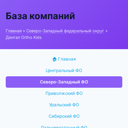
База компаний
Главная
»
Северо-Западный федеральный округ
»
Дентал Ortho Kids
🏠 Главная
Центральный ФО
Северо-Западный ФО
Приволжский ФО
Уральский ФО
Сибирский ФО
Дальневосточный ФО