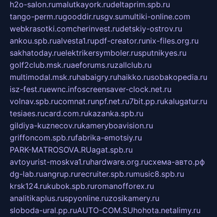
h2o-salon.ru
malutkayork.ru
deltaprim.spb.ru
tango-perm.ru
gooddir.ru
sgv.su
multiki-online.com
webkrasotki.com
cherinvest.ru
detskiy-ostrov.ru
ankou.spb.ru
alvesta1.ru
pdf-creator.ru
nix-files.org.ru
sakhatoday.ru
elektrikersymboler.ru
sputnikyes.ru
golf2club.msk.ru
aeforums.ru
zallclub.ru
multimodal.msk.ru
habaigry.ru
haikko.ru
sobakopedia.ru
isz-fest.ru
ewnc.info
screensaver-clock.net.ru
volnav.spb.ru
comnat.ru
npf.net.ru
7bit.pp.ru
kalugatur.ru
tesiaes.ru
card.com.ru
kazanka.spb.ru
gildiya-kuznecov.ru
kameryboavision.ru
griffoncom.spb.ru
fabrika-emotsiy.ru
PARK-MATROSOVA.RU
agat.spb.ru
avtoyurist-moskva1.ru
hardware.org.ru
схема-авто.рф
dg-lab.ru
angrup.ru
recruiter.spb.ru
music8.spb.ru
krsk124.ru
kubok.spb.ru
romanofforex.ru
analitikaplus.ru
spyonline.ru
zosikamery.ru
sloboda-ural.pp.ru
AUTO-COM.SU
hohota.net
alimy.ru