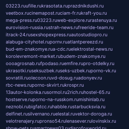
03223.ru
ufille.ru
krasotata.ru
prazdnikdushi.ru
veetbox.ru
cinemapost.ru
ciam-fr.ru
kraft-you.ru
mega-press.ru
03223.ru
web-explore.ru
rastenuya.ru
eurovision-russia.ru
strah-news.ru
freeride-team.ru
itrack-24.ru
sexshopexpress.ru
autostudiopro.ru
alabuga-cityhotel.ru
pornv.ru
atlantpereezd.ru
bud-em-znakomye.ru
a-cdc.ru
elektrostal-news.ru
korolevremont-market.ru
budem-znakomye.ru
oooagrosnab.ru
fpodaso.ru
emfire.ru
pro-otdelky.ru
ukrasotki.ru
seksuzbek.ru
seks-uzbek.ru
porno-vk.ru
sovratili.ru
olecoon.ru
vd-dosug.ru
adonyev.ru
rbc-news.ru
porno-skvirt.ru
krospr.ru
13autor-kolonka.ru
sormol.ru
2rich.ru
hostel-65.ru
hostserve.ru
porno-na-russkom.ru
mishinlab.ru
neznobi.ru
bigfatcc.ru
habble.ru
starbucksvia.ru
delfinet.ru
silvernano.ru
elestal.ru
vektor-doroga.ru
velotrenajery.ru
pronso54.ru
lenasever.ru
lovinskix.ru
show-pets.ru
smartnews03.ru
discofoxworld.ru