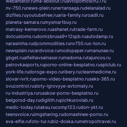
webamator.ru
ma-absolut1.ru
avtopomosch27.ru
nv-750.ru
news-plain.ru
nertansaga.ru
delanalad.ru
dizfiles.ru
youtubefree.ru
aria-family.ru
roadli.ru
planeta-samara.ru
mysmartbuy.ru
matrasy-kemerovo.ru
ashanet.ru
trade-farm.ru
dotcustoms.ru
domizbrusa9x12spb.ru
autodamp.ru
narasimha.ru
djcommodities.ru
nv750.ru
x-ton.ru
newsplain.ru
cardvoice.ru
modopaper.ru
manunae.ru
gbget.ru
alfeihavsalnassr.ru
madoma.ru
tajuncos.ru
petrovkasports.ru
porno-online-besplatno.ru
splclub.ru
york-life.ru
doroga-expo.ru
ribery.ru
cleanmedicine.ru
slovar-ivrit.ru
porno-video-besplatno.ru
seks-365.ru
ovucontrol.ru
sloty-igrovyye-avtomaty.ru
ru-industriya.ru
russkoe-porno-besplatno.ru
belgorod-day.ru
digilith.ru
pichkurovlab.ru
medic-today.ru
taksu.ru
comp123.ru
don-ykt.ru
teensvoice.ru
imgsharing.ru
domashnee-porno.ru
eva-elfie.ru
foto-tur.ru
biz-doska.ru
metropoltravel.ru