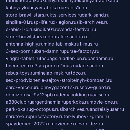
fabrikaofabrikaokuhny.ru
kuhnyaekuhnyaafabrika.ru
kuhnyaykuhnyayfabrika.ru
e-abis1c.ru
store-brawl-stars.ru
kts-services.ru
dark-sand.ru
sindika-01.ru
sp-life.ru
x-legion.ru
sib-archives.ru
e-abis-1-c.ru
sindika01.ru
venda-festival.ru
store-brawlstars.ru
dooraleksandria.ru
antenna-highly.ru
mine-lab-msk.ru
1-mus.ru
3-sex-porn.ru
ban-damn.ru
purse-factory.ru
viagra-tablet.ru
fasbags.ru
adler-jun.ru
bandamn.ru
fincontech.ru
3sexporn.ru
1mus.ru
darksand.ru
rebus-toys.ru
minelab-msk.ru
rtdco.ru
seo-prodvizhenie-sajtov-stroitelnyh-kompanij.ru
card-voice.ru
rulonnyygazon177.ru
snow-guard.ru
domizbrusa-9x12spb.ru
demaholding.ru
aalse.ru
a380club.ru
argentinamia.ru
perkoka.ru
movie-one.ru
perk-oka.ru
g-octopus.ru
sibarchives.ru
andreislyusar.ru
naruto-x.ru
pursefactory.ru
tor-lyubov-i-grom.ru
spayderhed-2022.ru
movieone.ru
evro-dez.ru