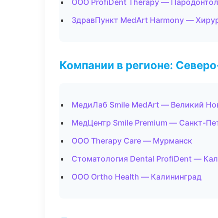
ООО ProfiDent Therapy — Пародонто
ЗдравПункт MedArt Harmony — Хиру
Компании в регионе: Север
МедиЛаб Smile MedArt — Великий Но
МедЦентр Smile Premium — Санкт-Пе
ООО Therapy Care — Мурманск
Стоматология Dental ProfiDent — Ка
ООО Ortho Health — Калининград