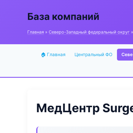
База компаний
Главная
»
Северо-Западный федеральный округ
»
🏠 Главная
Центральный ФО
Севе
МедЦентр Surge