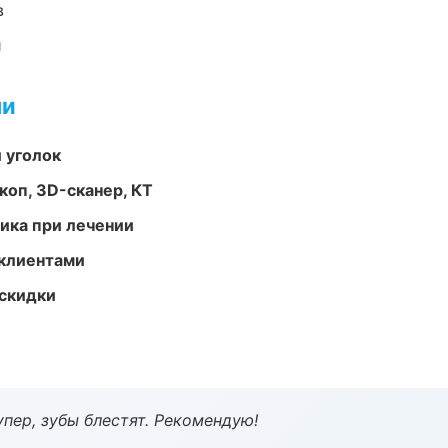
в
и
ми
 уголок
оп, 3D-сканер, КТ
тика при лечении
 клиентами
скидки
пер, зубы блестят. Рекомендую!