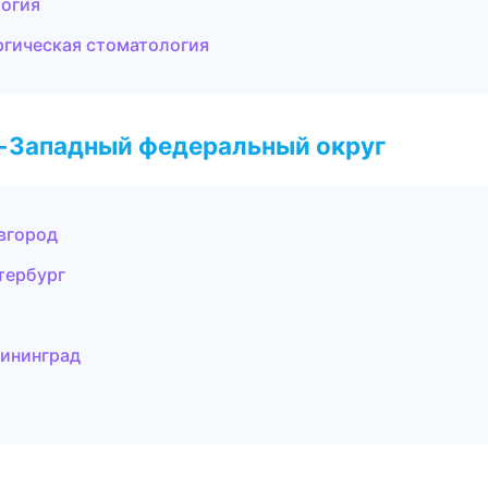
логия
ргическая стоматология
о-Западный федеральный округ
вгород
тербург
лининград