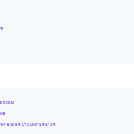
ск
ркозом
бов
тическая стоматология