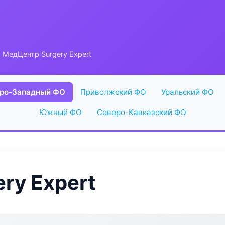
 МедЦентр Surgery Expert
ро-Западный ФО
Приволжский ФО
Уральский ФО
Южный ФО
Северо-Кавказский ФО
ry Expert