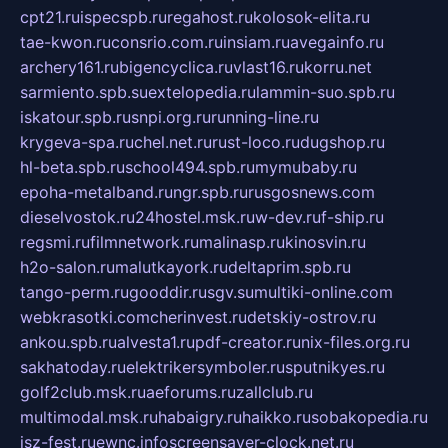
cpt21.ru
ispecspb.ru
regahost.ru
kolosok-elita.ru
tae-kwon.ru
consrio.com.ru
insiam.ru
avegainfo.ru
archery161.ru
bigencyclica.ru
vlast16.ru
korru.net
sarmiento.spb.su
extelopedia.ru
lammin-suo.spb.ru
iskatour.spb.ru
snpi.org.ru
running-line.ru
krygeva-spa.ru
chel.net.ru
rust-loco.ru
dugshop.ru
hl-beta.spb.ru
school494.spb.ru
mymubaby.ru
epoha-metalband.ru
ngr.spb.ru
rusgosnews.com
dieselvostok.ru
24hostel.msk.ru
w-dev.ru
f-ship.ru
regsmi.ru
filmnetwork.ru
malinasp.ru
kinosvin.ru
h2o-salon.ru
malutkayork.ru
deltaprim.spb.ru
tango-perm.ru
gooddir.ru
sgv.su
multiki-online.com
webkrasotki.com
cherinvest.ru
detskiy-ostrov.ru
ankou.spb.ru
alvesta1.ru
pdf-creator.ru
nix-files.org.ru
sakhatoday.ru
elektrikersymboler.ru
sputnikyes.ru
golf2club.msk.ru
aeforums.ru
zallclub.ru
multimodal.msk.ru
habaigry.ru
haikko.ru
sobakopedia.ru
isz-fest.ru
ewnc.info
screensaver-clock.net.ru