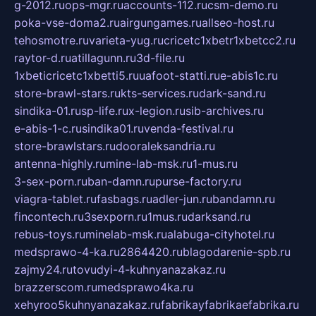
g-2012.ru
ops-mgr.ru
accounts-112.ru
csm-demo.ru
poka-vse-doma2.ru
airgungames.ru
allseo-host.ru
tehosmotre.ru
varieta-yug.ru
cricetc1xbetr1xbetcc2.ru
raytor-d.ru
atillagunn.ru
3d-file.ru
1xbeticricetc1xbetti5.ru
uafoot-statti.ru
e-abis1c.ru
store-brawl-stars.ru
kts-services.ru
dark-sand.ru
sindika-01.ru
sp-life.ru
x-legion.ru
sib-archives.ru
e-abis-1-c.ru
sindika01.ru
venda-festival.ru
store-brawlstars.ru
dooraleksandria.ru
antenna-highly.ru
mine-lab-msk.ru
1-mus.ru
3-sex-porn.ru
ban-damn.ru
purse-factory.ru
viagra-tablet.ru
fasbags.ru
adler-jun.ru
bandamn.ru
fincontech.ru
3sexporn.ru
1mus.ru
darksand.ru
rebus-toys.ru
minelab-msk.ru
alabuga-cityhotel.ru
medsprawo-4-ka.ru
2864420.ru
blagodarenie-spb.ru
zajmy24.ru
tovudyi-4-kuhnyanazakaz.ru
brazzerscom.ru
medsprawo4ka.ru
xehyroo5kuhnyanazakaz.ru
fabrikayfabrikaefabrika.ru