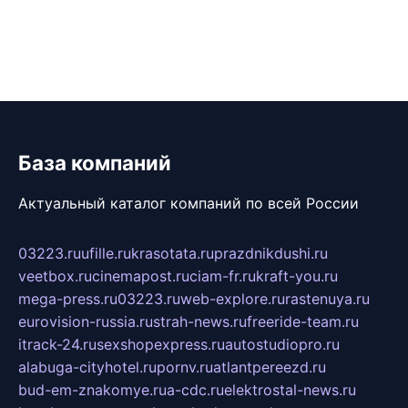
База компаний
Актуальный каталог компаний по всей России
03223.ru
ufille.ru
krasotata.ru
prazdnikdushi.ru
veetbox.ru
cinemapost.ru
ciam-fr.ru
kraft-you.ru
mega-press.ru
03223.ru
web-explore.ru
rastenuya.ru
eurovision-russia.ru
strah-news.ru
freeride-team.ru
itrack-24.ru
sexshopexpress.ru
autostudiopro.ru
alabuga-cityhotel.ru
pornv.ru
atlantpereezd.ru
bud-em-znakomye.ru
a-cdc.ru
elektrostal-news.ru