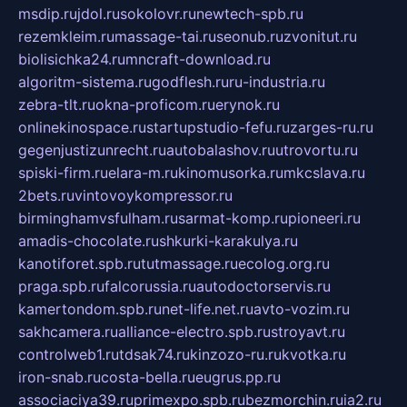
msdip.ru
jdol.ru
sokolovr.ru
newtech-spb.ru
rezemkleim.ru
massage-tai.ru
seonub.ru
zvonitut.ru
biolisichka24.ru
mncraft-download.ru
algoritm-sistema.ru
godflesh.ru
ru-industria.ru
zebra-tlt.ru
okna-proficom.ru
erynok.ru
onlinekinospace.ru
startupstudio-fefu.ru
zarges-ru.ru
gegenjustizunrecht.ru
autobalashov.ru
utrovortu.ru
spiski-firm.ru
elara-m.ru
kinomusorka.ru
mkcslava.ru
2bets.ru
vintovoykompressor.ru
birminghamvsfulham.ru
sarmat-komp.ru
pioneeri.ru
amadis-chocolate.ru
shkurki-karakulya.ru
kanotiforet.spb.ru
tutmassage.ru
ecolog.org.ru
praga.spb.ru
falcorussia.ru
autodoctorservis.ru
kamertondom.spb.ru
net-life.net.ru
avto-vozim.ru
sakhcamera.ru
alliance-electro.spb.ru
stroyavt.ru
controlweb1.ru
tdsak74.ru
kinzozo-ru.ru
kvotka.ru
iron-snab.ru
costa-bella.ru
eugrus.pp.ru
associaciya39.ru
primexpo.spb.ru
bezmorchin.ru
ia2.ru