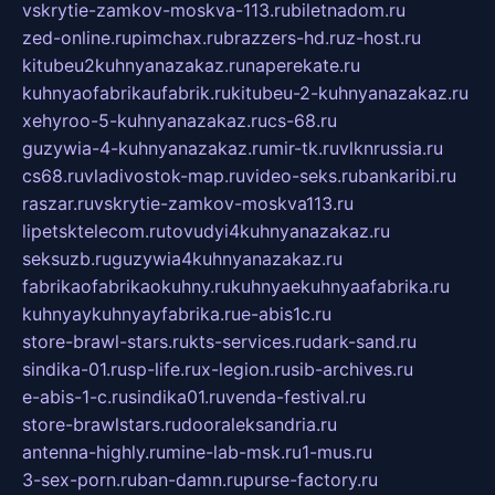
vskrytie-zamkov-moskva-113.ru
biletnadom.ru
zed-online.ru
pimchax.ru
brazzers-hd.ru
z-host.ru
kitubeu2kuhnyanazakaz.ru
naperekate.ru
kuhnyaofabrikaufabrik.ru
kitubeu-2-kuhnyanazakaz.ru
xehyroo-5-kuhnyanazakaz.ru
cs-68.ru
guzywia-4-kuhnyanazakaz.ru
mir-tk.ru
vlknrussia.ru
cs68.ru
vladivostok-map.ru
video-seks.ru
bankaribi.ru
raszar.ru
vskrytie-zamkov-moskva113.ru
lipetsktelecom.ru
tovudyi4kuhnyanazakaz.ru
seksuzb.ru
guzywia4kuhnyanazakaz.ru
fabrikaofabrikaokuhny.ru
kuhnyaekuhnyaafabrika.ru
kuhnyaykuhnyayfabrika.ru
e-abis1c.ru
store-brawl-stars.ru
kts-services.ru
dark-sand.ru
sindika-01.ru
sp-life.ru
x-legion.ru
sib-archives.ru
e-abis-1-c.ru
sindika01.ru
venda-festival.ru
store-brawlstars.ru
dooraleksandria.ru
antenna-highly.ru
mine-lab-msk.ru
1-mus.ru
3-sex-porn.ru
ban-damn.ru
purse-factory.ru