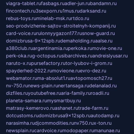
viagra-tablet.ru
fasbags.ru
adler-jun.ru
bandamn.ru
fincontech.ru
3sexporn.ru
1mus.ru
darksand.ru
rebus-toys.ru
minelab-msk.ru
rtdco.ru
seo-prodvizhenie-sajtov-stroitelnyh-kompanij.ru
card-voice.ru
rulonnyygazon177.ru
snow-guard.ru
domizbrusa-9x12spb.ru
demaholding.ru
aalse.ru
a380club.ru
argentinamia.ru
perkoka.ru
movie-one.ru
perk-oka.ru
g-octopus.ru
sibarchives.ru
andreislyusar.ru
naruto-x.ru
pursefactory.ru
tor-lyubov-i-grom.ru
spayderhed-2022.ru
movieone.ru
evro-dez.ru
webamator.ru
ma-absolut1.ru
avtopomosch27.ru
nv-750.ru
news-plain.ru
nertansaga.ru
delanalad.ru
dizfiles.ru
youtubefree.ru
aria-family.ru
roadli.ru
planeta-samara.ru
mysmartbuy.ru
matrasy-kemerovo.ru
ashanet.ru
trade-farm.ru
dotcustoms.ru
domizbrusa9x12spb.ru
autodamp.ru
narasimha.ru
djcommodities.ru
nv750.ru
x-ton.ru
newsplain.ru
cardvoice.ru
modopaper.ru
manunae.ru