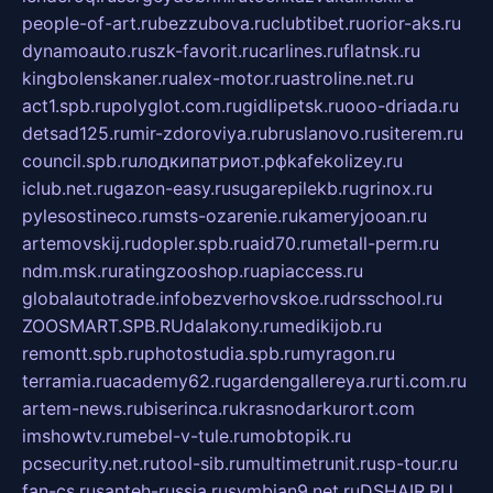
people-of-art.ru
bezzubova.ru
clubtibet.ru
orior-aks.ru
dynamoauto.ru
szk-favorit.ru
carlines.ru
flatnsk.ru
kingbolenskaner.ru
alex-motor.ru
astroline.net.ru
act1.spb.ru
polyglot.com.ru
gidlipetsk.ru
ooo-driada.ru
detsad125.ru
mir-zdoroviya.ru
bruslanovo.ru
siterem.ru
council.spb.ru
лодкипатриот.рф
kafekolizey.ru
iclub.net.ru
gazon-easy.ru
sugarepilekb.ru
grinox.ru
pylesostineco.ru
msts-ozarenie.ru
kameryjooan.ru
artemovskij.ru
dopler.spb.ru
aid70.ru
metall-perm.ru
ndm.msk.ru
ratingzooshop.ru
apiaccess.ru
globalautotrade.info
bezverhovskoe.ru
drsschool.ru
ZOOSMART.SPB.RU
dalakony.ru
medikijob.ru
remontt.spb.ru
photostudia.spb.ru
myragon.ru
terramia.ru
academy62.ru
gardengallereya.ru
rti.com.ru
artem-news.ru
biserinca.ru
krasnodarkurort.com
imshowtv.ru
mebel-v-tule.ru
mobtopik.ru
pcsecurity.net.ru
tool-sib.ru
multimetrunit.ru
sp-tour.ru
fan-cs.ru
santeh-russia.ru
symbian9.net.ru
DSHAIR.RU