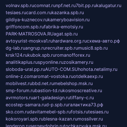
volnav.spb.ru
comnat.ru
npf.net.ru
7bit.pp.ru
kalugatur.ru
tesiaes.ru
card.com.ru
kazanka.spb.ru
gildiya-kuznecov.ru
kameryboavision.ru
griffoncom.spb.ru
fabrika-emotsiy.ru
PARK-MATROSOVA.RU
agat.spb.ru
avtoyurist-moskva1.ru
hardware.org.ru
схема-авто.рф
dg-lab.ru
angrup.ru
recruiter.spb.ru
music8.spb.ru
krsk124.ru
kubok.spb.ru
romanofforex.ru
analitikaplus.ru
spyonline.ru
zosikamery.ru
sloboda-ural.pp.ru
AUTO-COM.SU
hohota.net
alimy.ru
online-z.com
aromat-vostoka.ru
otdelkaexp.ru
mobilvest.ru
bbd.net.ru
mebelshop.msk.ru
smp-forum.ru
bastion-td.ru
kosmoscreative.ru
avrmotors.ru
art-galadesign.ru
tiffany-c.ru
ecostep-samara.ru
d-p.spb.ru
галактика73.рф
sko.com.ru
davitamebel-spb.ru
fotsis.ru
tesiaes.ru
kokoroyari.spb.ru
blesna-kazan.ru
mossilver.ru
lenderoq.ru
sergeydobrin.ru
tochkazvuka.msk.ru