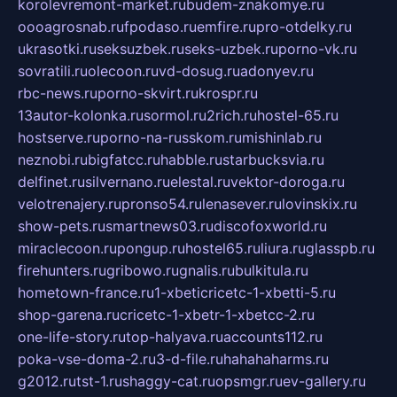
korolevremont-market.ru
budem-znakomye.ru
oooagrosnab.ru
fpodaso.ru
emfire.ru
pro-otdelky.ru
ukrasotki.ru
seksuzbek.ru
seks-uzbek.ru
porno-vk.ru
sovratili.ru
olecoon.ru
vd-dosug.ru
adonyev.ru
rbc-news.ru
porno-skvirt.ru
krospr.ru
13autor-kolonka.ru
sormol.ru
2rich.ru
hostel-65.ru
hostserve.ru
porno-na-russkom.ru
mishinlab.ru
neznobi.ru
bigfatcc.ru
habble.ru
starbucksvia.ru
delfinet.ru
silvernano.ru
elestal.ru
vektor-doroga.ru
velotrenajery.ru
pronso54.ru
lenasever.ru
lovinskix.ru
show-pets.ru
smartnews03.ru
discofoxworld.ru
miraclecoon.ru
pongup.ru
hostel65.ru
liura.ru
glasspb.ru
firehunters.ru
gribowo.ru
gnalis.ru
bulkitula.ru
hometown-france.ru
1-xbeticricetc-1-xbetti-5.ru
shop-garena.ru
cricetc-1-xbetr-1-xbetcc-2.ru
one-life-story.ru
top-halyava.ru
accounts112.ru
poka-vse-doma-2.ru
3-d-file.ru
hahahaharms.ru
g2012.ru
tst-1.ru
shaggy-cat.ru
opsmgr.ru
ev-gallery.ru