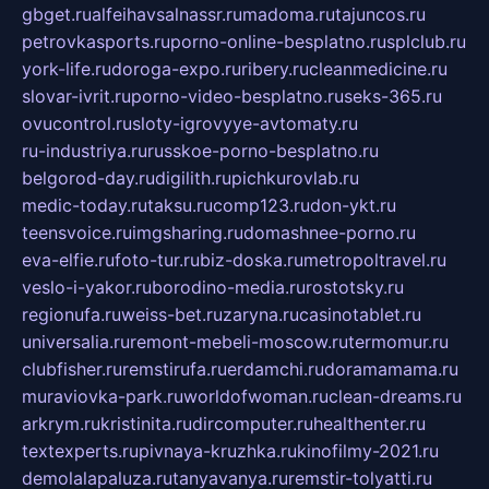
gbget.ru
alfeihavsalnassr.ru
madoma.ru
tajuncos.ru
petrovkasports.ru
porno-online-besplatno.ru
splclub.ru
york-life.ru
doroga-expo.ru
ribery.ru
cleanmedicine.ru
slovar-ivrit.ru
porno-video-besplatno.ru
seks-365.ru
ovucontrol.ru
sloty-igrovyye-avtomaty.ru
ru-industriya.ru
russkoe-porno-besplatno.ru
belgorod-day.ru
digilith.ru
pichkurovlab.ru
medic-today.ru
taksu.ru
comp123.ru
don-ykt.ru
teensvoice.ru
imgsharing.ru
domashnee-porno.ru
eva-elfie.ru
foto-tur.ru
biz-doska.ru
metropoltravel.ru
veslo-i-yakor.ru
borodino-media.ru
rostotsky.ru
regionufa.ru
weiss-bet.ru
zaryna.ru
casinotablet.ru
universalia.ru
remont-mebeli-moscow.ru
termomur.ru
clubfisher.ru
remstirufa.ru
erdamchi.ru
doramamama.ru
muraviovka-park.ru
worldofwoman.ru
clean-dreams.ru
arkrym.ru
kristinita.ru
dircomputer.ru
healthenter.ru
textexperts.ru
pivnaya-kruzhka.ru
kinofilmy-2021.ru
demolalapaluza.ru
tanyavanya.ru
remstir-tolyatti.ru