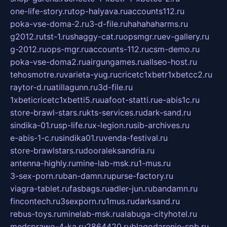
one-life-story.ru
top-halyava.ru
accounts112.ru
poka-vse-doma-2.ru
3-d-file.ru
hahahaharms.ru
g2012.ru
tst-1.ru
shaggy-cat.ru
opsmgr.ru
ev-gallery.ru
g-2012.ru
ops-mgr.ru
accounts-112.ru
csm-demo.ru
poka-vse-doma2.ru
airgungames.ru
allseo-host.ru
tehosmotre.ru
varieta-yug.ru
cricetc1xbetr1xbetcc2.ru
raytor-d.ru
atillagunn.ru
3d-file.ru
1xbeticricetc1xbetti5.ru
uafoot-statti.ru
e-abis1c.ru
store-brawl-stars.ru
kts-services.ru
dark-sand.ru
sindika-01.ru
sp-life.ru
x-legion.ru
sib-archives.ru
e-abis-1-c.ru
sindika01.ru
venda-festival.ru
store-brawlstars.ru
dooraleksandria.ru
antenna-highly.ru
mine-lab-msk.ru
1-mus.ru
3-sex-porn.ru
ban-damn.ru
purse-factory.ru
viagra-tablet.ru
fasbags.ru
adler-jun.ru
bandamn.ru
fincontech.ru
3sexporn.ru
1mus.ru
darksand.ru
rebus-toys.ru
minelab-msk.ru
alabuga-cityhotel.ru
medsprawo-4-ka.ru
2864420.ru
blagodarenie-spb.ru