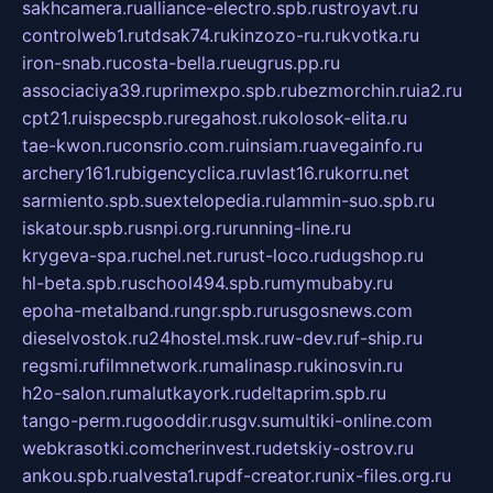
sakhcamera.ru
alliance-electro.spb.ru
stroyavt.ru
controlweb1.ru
tdsak74.ru
kinzozo-ru.ru
kvotka.ru
iron-snab.ru
costa-bella.ru
eugrus.pp.ru
associaciya39.ru
primexpo.spb.ru
bezmorchin.ru
ia2.ru
cpt21.ru
ispecspb.ru
regahost.ru
kolosok-elita.ru
tae-kwon.ru
consrio.com.ru
insiam.ru
avegainfo.ru
archery161.ru
bigencyclica.ru
vlast16.ru
korru.net
sarmiento.spb.su
extelopedia.ru
lammin-suo.spb.ru
iskatour.spb.ru
snpi.org.ru
running-line.ru
krygeva-spa.ru
chel.net.ru
rust-loco.ru
dugshop.ru
hl-beta.spb.ru
school494.spb.ru
mymubaby.ru
epoha-metalband.ru
ngr.spb.ru
rusgosnews.com
dieselvostok.ru
24hostel.msk.ru
w-dev.ru
f-ship.ru
regsmi.ru
filmnetwork.ru
malinasp.ru
kinosvin.ru
h2o-salon.ru
malutkayork.ru
deltaprim.spb.ru
tango-perm.ru
gooddir.ru
sgv.su
multiki-online.com
webkrasotki.com
cherinvest.ru
detskiy-ostrov.ru
ankou.spb.ru
alvesta1.ru
pdf-creator.ru
nix-files.org.ru