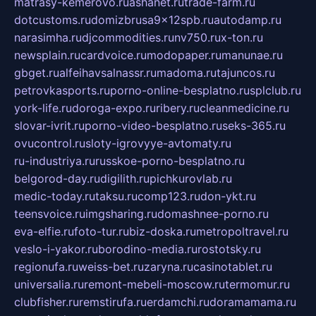
matrasy-kemerovo.ru
ashanet.ru
trade-farm.ru
dotcustoms.ru
domizbrusa9x12spb.ru
autodamp.ru
narasimha.ru
djcommodities.ru
nv750.ru
x-ton.ru
newsplain.ru
cardvoice.ru
modopaper.ru
manunae.ru
gbget.ru
alfeihavsalnassr.ru
madoma.ru
tajuncos.ru
petrovkasports.ru
porno-online-besplatno.ru
splclub.ru
york-life.ru
doroga-expo.ru
ribery.ru
cleanmedicine.ru
slovar-ivrit.ru
porno-video-besplatno.ru
seks-365.ru
ovucontrol.ru
sloty-igrovyye-avtomaty.ru
ru-industriya.ru
russkoe-porno-besplatno.ru
belgorod-day.ru
digilith.ru
pichkurovlab.ru
medic-today.ru
taksu.ru
comp123.ru
don-ykt.ru
teensvoice.ru
imgsharing.ru
domashnee-porno.ru
eva-elfie.ru
foto-tur.ru
biz-doska.ru
metropoltravel.ru
veslo-i-yakor.ru
borodino-media.ru
rostotsky.ru
regionufa.ru
weiss-bet.ru
zaryna.ru
casinotablet.ru
universalia.ru
remont-mebeli-moscow.ru
termomur.ru
clubfisher.ru
remstirufa.ru
erdamchi.ru
doramamama.ru