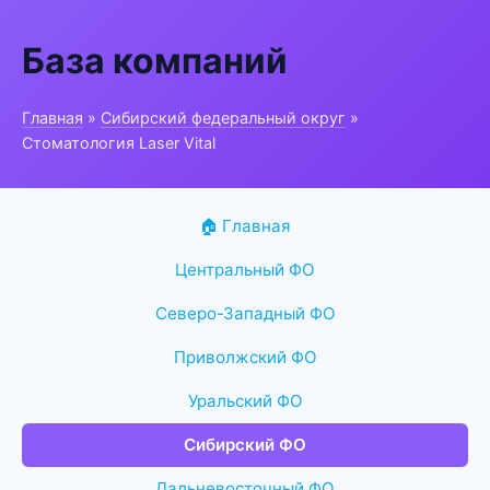
База компаний
Главная
»
Сибирский федеральный округ
»
Стоматология Laser Vital
🏠 Главная
Центральный ФО
Северо-Западный ФО
Приволжский ФО
Уральский ФО
Сибирский ФО
Дальневосточный ФО