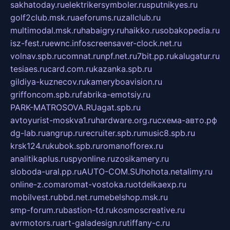
sakhatoday.ru
elektrikersymboler.ru
sputnikyes.ru
golf2club.msk.ru
aeforums.ru
zallclub.ru
multimodal.msk.ru
habaigry.ru
haikko.ru
sobakopedia.ru
isz-fest.ru
ewnc.info
screensaver-clock.net.ru
volnav.spb.ru
comnat.ru
npf.net.ru
7bit.pp.ru
kalugatur.ru
tesiaes.ru
card.com.ru
kazanka.spb.ru
gildiya-kuznecov.ru
kameryboavision.ru
griffoncom.spb.ru
fabrika-emotsiy.ru
PARK-MATROSOVA.RU
agat.spb.ru
avtoyurist-moskva1.ru
hardware.org.ru
схема-авто.рф
dg-lab.ru
angrup.ru
recruiter.spb.ru
music8.spb.ru
krsk124.ru
kubok.spb.ru
romanofforex.ru
analitikaplus.ru
spyonline.ru
zosikamery.ru
sloboda-ural.pp.ru
AUTO-COM.SU
hohota.net
alimy.ru
online-z.com
aromat-vostoka.ru
otdelkaexp.ru
mobilvest.ru
bbd.net.ru
mebelshop.msk.ru
smp-forum.ru
bastion-td.ru
kosmoscreative.ru
avrmotors.ru
art-galadesign.ru
tiffany-c.ru