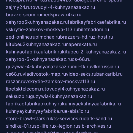
zajmy24.ru
tovudyi-4-kuhnyanazakaz.ru
brazzerscom.ru
medsprawo4ka.ru
xehyroo5kuhnyanazakaz.ru
fabrikayfabrikaefabrika.ru
vskrytie-zamkov-moskva-113.ru
biletnadom.ru
zed-online.ru
pimchax.ru
brazzers-hd.ru
z-host.ru
kitubeu2kuhnyanazakaz.ru
naperekate.ru
kuhnyaofabrikaufabrik.ru
kitubeu-2-kuhnyanazakaz.ru
xehyroo-5-kuhnyanazakaz.ru
cs-68.ru
guzywia-4-kuhnyanazakaz.ru
mir-tk.ru
vlknrussia.ru
cs68.ru
vladivostok-map.ru
video-seks.ru
bankaribi.ru
raszar.ru
vskrytie-zamkov-moskva113.ru
lipetsktelecom.ru
tovudyi4kuhnyanazakaz.ru
seksuzb.ru
guzywia4kuhnyanazakaz.ru
fabrikaofabrikaokuhny.ru
kuhnyaekuhnyaafabrika.ru
kuhnyaykuhnyayfabrika.ru
e-abis1c.ru
store-brawl-stars.ru
kts-services.ru
dark-sand.ru
sindika-01.ru
sp-life.ru
x-legion.ru
sib-archives.ru