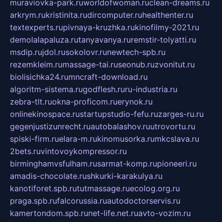
muraviovka-park.ru
worldofwoman.ru
clean-dreams.ru
arkrym.ru
kristinita.ru
dircomputer.ru
healthenter.ru
textexperts.ru
pivnaya-kruzhka.ru
kinofilmy-2021.ru
demolalapaluza.ru
tanyavanya.ru
remstir-tolyatti.ru
msdip.ru
jdol.ru
sokolovr.ru
newtech-spb.ru
rezemkleim.ru
massage-tai.ru
seonub.ru
zvonitut.ru
biolisichka24.ru
mncraft-download.ru
algoritm-sistema.ru
godflesh.ru
ru-industria.ru
zebra-tlt.ru
okna-proficom.ru
erynok.ru
onlinekinospace.ru
startupstudio-fefu.ru
zarges-ru.ru
gegenjustizunrecht.ru
autobalashov.ru
utrovortu.ru
spiski-firm.ru
elara-m.ru
kinomusorka.ru
mkcslava.ru
2bets.ru
vintovoykompressor.ru
birminghamvsfulham.ru
sarmat-komp.ru
pioneeri.ru
amadis-chocolate.ru
shkurki-karakulya.ru
kanotiforet.spb.ru
tutmassage.ru
ecolog.org.ru
praga.spb.ru
falcorussia.ru
autodoctorservis.ru
kamertondom.spb.ru
net-life.net.ru
avto-vozim.ru