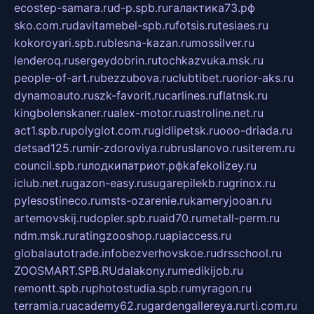
ecostep-samara.ru
d-p.spb.ru
галактика73.рф
sko.com.ru
davitamebel-spb.ru
fotsis.ru
tesiaes.ru
kokoroyari.spb.ru
blesna-kazan.ru
mossilver.ru
lenderoq.ru
sergeydobrin.ru
tochkazvuka.msk.ru
people-of-art.ru
bezzubova.ru
clubtibet.ru
orior-aks.ru
dynamoauto.ru
szk-favorit.ru
carlines.ru
flatnsk.ru
kingbolenskaner.ru
alex-motor.ru
astroline.net.ru
act1.spb.ru
polyglot.com.ru
gidlipetsk.ru
ooo-driada.ru
detsad125.ru
mir-zdoroviya.ru
bruslanovo.ru
siterem.ru
council.spb.ru
лодкипатриот.рф
kafekolizey.ru
iclub.net.ru
gazon-easy.ru
sugarepilekb.ru
grinox.ru
pylesostineco.ru
msts-ozarenie.ru
kameryjooan.ru
artemovskij.ru
dopler.spb.ru
aid70.ru
metall-perm.ru
ndm.msk.ru
ratingzooshop.ru
apiaccess.ru
globalautotrade.info
bezverhovskoe.ru
drsschool.ru
ZOOSMART.SPB.RU
dalakony.ru
medikijob.ru
remontt.spb.ru
photostudia.spb.ru
myragon.ru
terramia.ru
academy62.ru
gardengallereya.ru
rti.com.ru