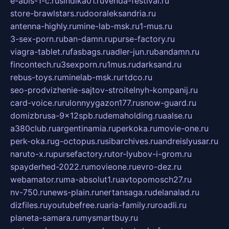
e-abis-1-c.ru
sindika01.ru
venda-festival.ru
store-brawlstars.ru
dooraleksandria.ru
antenna-highly.ru
mine-lab-msk.ru
1-mus.ru
3-sex-porn.ru
ban-damn.ru
purse-factory.ru
viagra-tablet.ru
fasbags.ru
adler-jun.ru
bandamn.ru
fincontech.ru
3sexporn.ru
1mus.ru
darksand.ru
rebus-toys.ru
minelab-msk.ru
rtdco.ru
seo-prodvizhenie-sajtov-stroitelnyh-kompanij.ru
card-voice.ru
rulonnyygazon177.ru
snow-guard.ru
domizbrusa-9x12spb.ru
demaholding.ru
aalse.ru
a380club.ru
argentinamia.ru
perkoka.ru
movie-one.ru
perk-oka.ru
g-octopus.ru
sibarchives.ru
andreislyusar.ru
naruto-x.ru
pursefactory.ru
tor-lyubov-i-grom.ru
spayderhed-2022.ru
movieone.ru
evro-dez.ru
webamator.ru
ma-absolut1.ru
avtopomosch27.ru
nv-750.ru
news-plain.ru
nertansaga.ru
delanalad.ru
dizfiles.ru
youtubefree.ru
aria-family.ru
roadli.ru
planeta-samara.ru
mysmartbuy.ru