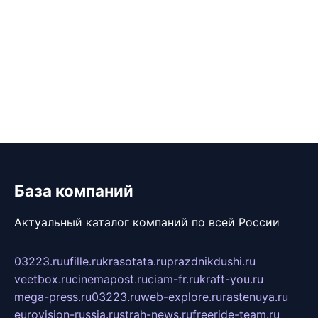
База компаний
Актуальный каталог компаний по всей России
03223.ru
ufille.ru
krasotata.ru
prazdnikdushi.ru
veetbox.ru
cinemapost.ru
ciam-fr.ru
kraft-you.ru
mega-press.ru
03223.ru
web-explore.ru
rastenuya.ru
eurovision-russia.ru
strah-news.ru
freeride-team.ru