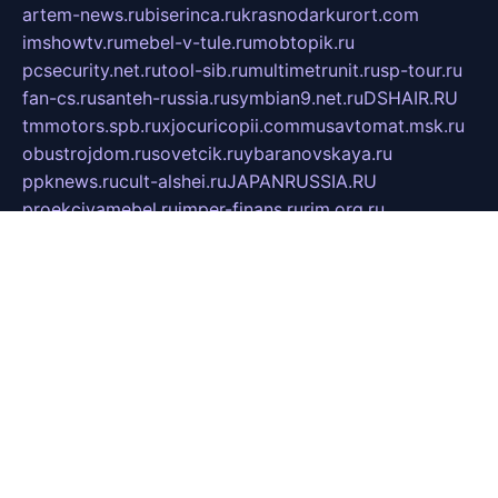
artem-news.ru
biserinca.ru
krasnodarkurort.com
imshowtv.ru
mebel-v-tule.ru
mobtopik.ru
pcsecurity.net.ru
tool-sib.ru
multimetrunit.ru
sp-tour.ru
fan-cs.ru
santeh-russia.ru
symbian9.net.ru
DSHAIR.RU
tmmotors.spb.ru
xjocuricopii.com
musavtomat.msk.ru
obustrojdom.ru
sovetcik.ru
ybaranovskaya.ru
ppknews.ru
cult-alshei.ru
JAPANRUSSIA.RU
proekciyamebel.ru
imper-finans.ru
rim.org.ru
glamourai.ru
brassminus.ru
zabor-pro.ru
ftn.pp.ru
dorogoe58.ru
laimengpacker.ru
kuzova-zapchasti.ru
sageerp.ru
taxodrom.ru
dsrazvitie.ru
hardcity.net.ru
ratinghomegames.ru
topservice25.ru
gubernyan.ru
gtglasslined.ru
ii4.ru
tssport.spb.ru
andorra24.com
blackwallstreet.ru
oboimos.ru
optim-doors.com.ru
ikuch.ru
nycr.org.ru
npa21.ru
vremya-ch.spb.ru
desert000.ru
ivtorgi.ru
ifiori.ru
catalog-statei.ru
dcv.org.ru
spetsmaster174.ru
ipkameryhiseeu.ru
dum26.ru
ruspol.spb.ru
fr-opendp.ru
kam-solnyshko.ru