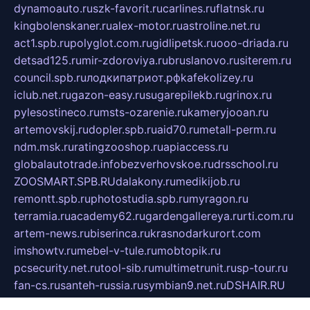
dynamoauto.ru
szk-favorit.ru
carlines.ru
flatnsk.ru
kingbolenskaner.ru
alex-motor.ru
astroline.net.ru
act1.spb.ru
polyglot.com.ru
gidlipetsk.ru
ooo-driada.ru
detsad125.ru
mir-zdoroviya.ru
bruslanovo.ru
siterem.ru
council.spb.ru
лодкипатриот.рф
kafekolizey.ru
iclub.net.ru
gazon-easy.ru
sugarepilekb.ru
grinox.ru
pylesostineco.ru
msts-ozarenie.ru
kameryjooan.ru
artemovskij.ru
dopler.spb.ru
aid70.ru
metall-perm.ru
ndm.msk.ru
ratingzooshop.ru
apiaccess.ru
globalautotrade.info
bezverhovskoe.ru
drsschool.ru
ZOOSMART.SPB.RU
dalakony.ru
medikijob.ru
remontt.spb.ru
photostudia.spb.ru
myragon.ru
terramia.ru
academy62.ru
gardengallereya.ru
rti.com.ru
artem-news.ru
biserinca.ru
krasnodarkurort.com
imshowtv.ru
mebel-v-tule.ru
mobtopik.ru
pcsecurity.net.ru
tool-sib.ru
multimetrunit.ru
sp-tour.ru
fan-cs.ru
santeh-russia.ru
symbian9.net.ru
DSHAIR.RU
tmmotors.spb.ru
xjocuricopii.com
musavtomat.msk.ru