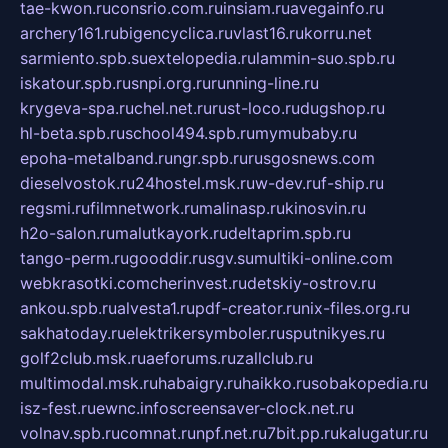
tae-kwon.ru
consrio.com.ru
insiam.ru
avegainfo.ru
archery161.ru
bigencyclica.ru
vlast16.ru
korru.net
sarmiento.spb.su
extelopedia.ru
lammin-suo.spb.ru
iskatour.spb.ru
snpi.org.ru
running-line.ru
krygeva-spa.ru
chel.net.ru
rust-loco.ru
dugshop.ru
hl-beta.spb.ru
school494.spb.ru
mymubaby.ru
epoha-metalband.ru
ngr.spb.ru
rusgosnews.com
dieselvostok.ru
24hostel.msk.ru
w-dev.ru
f-ship.ru
regsmi.ru
filmnetwork.ru
malinasp.ru
kinosvin.ru
h2o-salon.ru
malutkayork.ru
deltaprim.spb.ru
tango-perm.ru
gooddir.ru
sgv.su
multiki-online.com
webkrasotki.com
cherinvest.ru
detskiy-ostrov.ru
ankou.spb.ru
alvesta1.ru
pdf-creator.ru
nix-files.org.ru
sakhatoday.ru
elektrikersymboler.ru
sputnikyes.ru
golf2club.msk.ru
aeforums.ru
zallclub.ru
multimodal.msk.ru
habaigry.ru
haikko.ru
sobakopedia.ru
isz-fest.ru
ewnc.info
screensaver-clock.net.ru
volnav.spb.ru
comnat.ru
npf.net.ru
7bit.pp.ru
kalugatur.ru