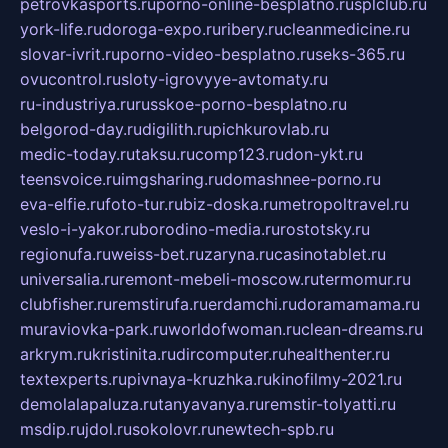
petrovkasports.ru
porno-online-besplatno.ru
splclub.ru
york-life.ru
doroga-expo.ru
ribery.ru
cleanmedicine.ru
slovar-ivrit.ru
porno-video-besplatno.ru
seks-365.ru
ovucontrol.ru
sloty-igrovyye-avtomaty.ru
ru-industriya.ru
russkoe-porno-besplatno.ru
belgorod-day.ru
digilith.ru
pichkurovlab.ru
medic-today.ru
taksu.ru
comp123.ru
don-ykt.ru
teensvoice.ru
imgsharing.ru
domashnee-porno.ru
eva-elfie.ru
foto-tur.ru
biz-doska.ru
metropoltravel.ru
veslo-i-yakor.ru
borodino-media.ru
rostotsky.ru
regionufa.ru
weiss-bet.ru
zaryna.ru
casinotablet.ru
universalia.ru
remont-mebeli-moscow.ru
termomur.ru
clubfisher.ru
remstirufa.ru
erdamchi.ru
doramamama.ru
muraviovka-park.ru
worldofwoman.ru
clean-dreams.ru
arkrym.ru
kristinita.ru
dircomputer.ru
healthenter.ru
textexperts.ru
pivnaya-kruzhka.ru
kinofilmy-2021.ru
demolalapaluza.ru
tanyavanya.ru
remstir-tolyatti.ru
msdip.ru
jdol.ru
sokolovr.ru
newtech-spb.ru