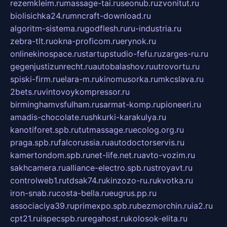
rezemkleim.ru
massage-tai.ru
seonub.ru
zvonitut.ru
biolisichka24.ru
mncraft-download.ru
algoritm-sistema.ru
godflesh.ru
ru-industria.ru
zebra-tlt.ru
okna-proficom.ru
erynok.ru
onlinekinospace.ru
startupstudio-fefu.ru
zarges-ru.ru
gegenjustizunrecht.ru
autobalashov.ru
utrovortu.ru
spiski-firm.ru
elara-m.ru
kinomusorka.ru
mkcslava.ru
2bets.ru
vintovoykompressor.ru
birminghamvsfulham.ru
sarmat-komp.ru
pioneeri.ru
amadis-chocolate.ru
shkurki-karakulya.ru
kanotiforet.spb.ru
tutmassage.ru
ecolog.org.ru
praga.spb.ru
falcorussia.ru
autodoctorservis.ru
kamertondom.spb.ru
net-life.net.ru
avto-vozim.ru
sakhcamera.ru
alliance-electro.spb.ru
stroyavt.ru
controlweb1.ru
tdsak74.ru
kinzozo-ru.ru
kvotka.ru
iron-snab.ru
costa-bella.ru
eugrus.pp.ru
associaciya39.ru
primexpo.spb.ru
bezmorchin.ru
ia2.ru
cpt21.ru
ispecspb.ru
regahost.ru
kolosok-elita.ru