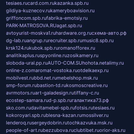
tesiaes.ru
card.com.ru
kazanka.spb.ru
gildiya-kuznecov.ru
kameryboavision.ru
griffoncom.spb.ru
fabrika-emotsiy.ru
PARK-MATROSOVA.RU
agat.spb.ru
avtoyurist-moskva1.ru
hardware.org.ru
схема-авто.рф
dg-lab.ru
angrup.ru
recruiter.spb.ru
music8.spb.ru
krsk124.ru
kubok.spb.ru
romanofforex.ru
analitikaplus.ru
spyonline.ru
zosikamery.ru
sloboda-ural.pp.ru
AUTO-COM.SU
hohota.net
alimy.ru
online-z.com
aromat-vostoka.ru
otdelkaexp.ru
mobilvest.ru
bbd.net.ru
mebelshop.msk.ru
smp-forum.ru
bastion-td.ru
kosmoscreative.ru
avrmotors.ru
art-galadesign.ru
tiffany-c.ru
ecostep-samara.ru
d-p.spb.ru
галактика73.рф
sko.com.ru
davitamebel-spb.ru
fotsis.ru
tesiaes.ru
kokoroyari.spb.ru
blesna-kazan.ru
mossilver.ru
lenderoq.ru
sergeydobrin.ru
tochkazvuka.msk.ru
people-of-art.ru
bezzubova.ru
clubtibet.ru
orior-aks.ru