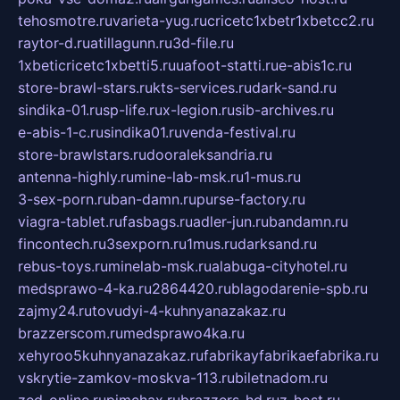
tehosmotre.ru
varieta-yug.ru
cricetc1xbetr1xbetcc2.ru
raytor-d.ru
atillagunn.ru
3d-file.ru
1xbeticricetc1xbetti5.ru
uafoot-statti.ru
e-abis1c.ru
store-brawl-stars.ru
kts-services.ru
dark-sand.ru
sindika-01.ru
sp-life.ru
x-legion.ru
sib-archives.ru
e-abis-1-c.ru
sindika01.ru
venda-festival.ru
store-brawlstars.ru
dooraleksandria.ru
antenna-highly.ru
mine-lab-msk.ru
1-mus.ru
3-sex-porn.ru
ban-damn.ru
purse-factory.ru
viagra-tablet.ru
fasbags.ru
adler-jun.ru
bandamn.ru
fincontech.ru
3sexporn.ru
1mus.ru
darksand.ru
rebus-toys.ru
minelab-msk.ru
alabuga-cityhotel.ru
medsprawo-4-ka.ru
2864420.ru
blagodarenie-spb.ru
zajmy24.ru
tovudyi-4-kuhnyanazakaz.ru
brazzerscom.ru
medsprawo4ka.ru
xehyroo5kuhnyanazakaz.ru
fabrikayfabrikaefabrika.ru
vskrytie-zamkov-moskva-113.ru
biletnadom.ru
zed-online.ru
pimchax.ru
brazzers-hd.ru
z-host.ru