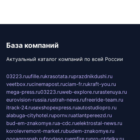
База компаний
Актуальный каталог компаний по всей России
03223.ru
ufille.ru
krasotata.ru
prazdnikdushi.ru
veetbox.ru
cinemapost.ru
ciam-fr.ru
kraft-you.ru
mega-press.ru
03223.ru
web-explore.ru
rastenuya.ru
eurovision-russia.ru
strah-news.ru
freeride-team.ru
itrack-24.ru
sexshopexpress.ru
autostudiopro.ru
alabuga-cityhotel.ru
pornv.ru
atlantpereezd.ru
bud-em-znakomye.ru
a-cdc.ru
elektrostal-news.ru
korolevremont-market.ru
budem-znakomye.ru
oooagrosnab.ru
fpodaso.ru
emfire.ru
pro-otdelky.ru