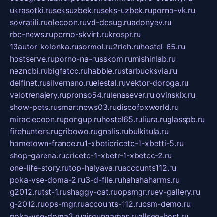
ukrasotki.ru
seksuzbek.ru
seks-uzbek.ru
porno-vk.ru
sovratili.ru
olecoon.ru
vd-dosug.ru
adonyev.ru
rbc-news.ru
porno-skvirt.ru
krospr.ru
13autor-kolonka.ru
sormol.ru
2rich.ru
hostel-65.ru
hostserve.ru
porno-na-russkom.ru
mishinlab.ru
neznobi.ru
bigfatcc.ru
habble.ru
starbucksvia.ru
delfinet.ru
silvernano.ru
elestal.ru
vektor-doroga.ru
velotrenajery.ru
pronso54.ru
lenasever.ru
lovinskix.ru
show-pets.ru
smartnews03.ru
discofoxworld.ru
miraclecoon.ru
pongup.ru
hostel65.ru
liura.ru
glasspb.ru
firehunters.ru
gribowo.ru
gnalis.ru
bulkitula.ru
hometown-france.ru
1-xbeticricetc-1-xbetti-5.ru
shop-garena.ru
cricetc-1-xbetr-1-xbetcc-2.ru
one-life-story.ru
top-halyava.ru
accounts112.ru
poka-vse-doma-2.ru
3-d-file.ru
hahahaharms.ru
g2012.ru
tst-1.ru
shaggy-cat.ru
opsmgr.ru
ev-gallery.ru
g-2012.ru
ops-mgr.ru
accounts-112.ru
csm-demo.ru
poka-vse-doma2.ru
airgungames.ru
allseo-host.ru