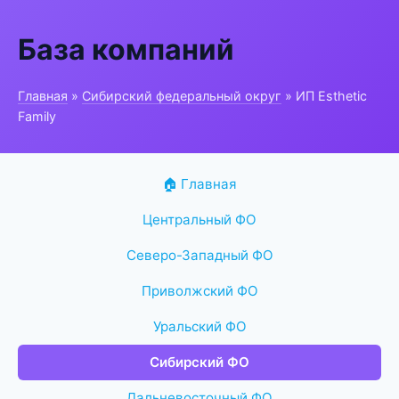
База компаний
Главная
»
Сибирский федеральный округ
» ИП Esthetic
Family
🏠 Главная
Центральный ФО
Северо-Западный ФО
Приволжский ФО
Уральский ФО
Сибирский ФО
Дальневосточный ФО