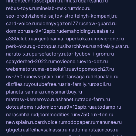
fincontech.ru
3sexporn.ru
1mus.ru
darksand.ru
rebus-toys.ru
minelab-msk.ru
rtdco.ru
seo-prodvizhenie-sajtov-stroitelnyh-kompanij.ru
card-voice.ru
rulonnyygazon177.ru
snow-guard.ru
domizbrusa-9x12spb.ru
demaholding.ru
aalse.ru
a380club.ru
argentinamia.ru
perkoka.ru
movie-one.ru
perk-oka.ru
g-octopus.ru
sibarchives.ru
andreislyusar.ru
naruto-x.ru
pursefactory.ru
tor-lyubov-i-grom.ru
spayderhed-2022.ru
movieone.ru
evro-dez.ru
webamator.ru
ma-absolut1.ru
avtopomosch27.ru
nv-750.ru
news-plain.ru
nertansaga.ru
delanalad.ru
dizfiles.ru
youtubefree.ru
aria-family.ru
roadli.ru
planeta-samara.ru
mysmartbuy.ru
matrasy-kemerovo.ru
ashanet.ru
trade-farm.ru
dotcustoms.ru
domizbrusa9x12spb.ru
autodamp.ru
narasimha.ru
djcommodities.ru
nv750.ru
x-ton.ru
newsplain.ru
cardvoice.ru
modopaper.ru
manunae.ru
gbget.ru
alfeihavsalnassr.ru
madoma.ru
tajuncos.ru