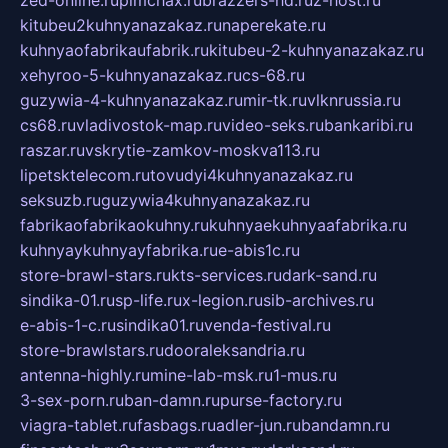
kitubeu2kuhnyanazakaz.ru
naperekate.ru
kuhnyaofabrikaufabrik.ru
kitubeu-2-kuhnyanazakaz.ru
xehyroo-5-kuhnyanazakaz.ru
cs-68.ru
guzywia-4-kuhnyanazakaz.ru
mir-tk.ru
vlknrussia.ru
cs68.ru
vladivostok-map.ru
video-seks.ru
bankaribi.ru
raszar.ru
vskrytie-zamkov-moskva113.ru
lipetsktelecom.ru
tovudyi4kuhnyanazakaz.ru
seksuzb.ru
guzywia4kuhnyanazakaz.ru
fabrikaofabrikaokuhny.ru
kuhnyaekuhnyaafabrika.ru
kuhnyaykuhnyayfabrika.ru
e-abis1c.ru
store-brawl-stars.ru
kts-services.ru
dark-sand.ru
sindika-01.ru
sp-life.ru
x-legion.ru
sib-archives.ru
e-abis-1-c.ru
sindika01.ru
venda-festival.ru
store-brawlstars.ru
dooraleksandria.ru
antenna-highly.ru
mine-lab-msk.ru
1-mus.ru
3-sex-porn.ru
ban-damn.ru
purse-factory.ru
viagra-tablet.ru
fasbags.ru
adler-jun.ru
bandamn.ru