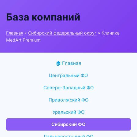
База компаний
Главная
»
Сибирский федеральный округ
» Клиника
MedArt Premium
🏠 Главная
Центральный ФО
Северо-Западный ФО
Приволжский ФО
Уральский ФО
Сибирский ФО
Дальневосточный ФО