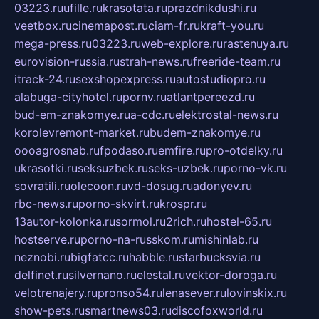
03223.ru
ufille.ru
krasotata.ru
prazdnikdushi.ru
veetbox.ru
cinemapost.ru
ciam-fr.ru
kraft-you.ru
mega-press.ru
03223.ru
web-explore.ru
rastenuya.ru
eurovision-russia.ru
strah-news.ru
freeride-team.ru
itrack-24.ru
sexshopexpress.ru
autostudiopro.ru
alabuga-cityhotel.ru
pornv.ru
atlantpereezd.ru
bud-em-znakomye.ru
a-cdc.ru
elektrostal-news.ru
korolevremont-market.ru
budem-znakomye.ru
oooagrosnab.ru
fpodaso.ru
emfire.ru
pro-otdelky.ru
ukrasotki.ru
seksuzbek.ru
seks-uzbek.ru
porno-vk.ru
sovratili.ru
olecoon.ru
vd-dosug.ru
adonyev.ru
rbc-news.ru
porno-skvirt.ru
krospr.ru
13autor-kolonka.ru
sormol.ru
2rich.ru
hostel-65.ru
hostserve.ru
porno-na-russkom.ru
mishinlab.ru
neznobi.ru
bigfatcc.ru
habble.ru
starbucksvia.ru
delfinet.ru
silvernano.ru
elestal.ru
vektor-doroga.ru
velotrenajery.ru
pronso54.ru
lenasever.ru
lovinskix.ru
show-pets.ru
smartnews03.ru
discofoxworld.ru