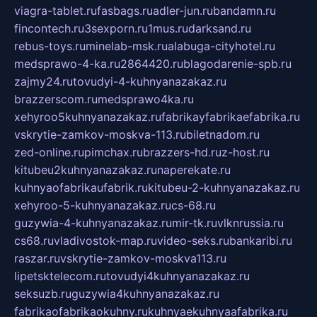
viagra-tablet.ru
fasbags.ru
adler-jun.ru
bandamn.ru
fincontech.ru
3sexporn.ru
1mus.ru
darksand.ru
rebus-toys.ru
minelab-msk.ru
alabuga-cityhotel.ru
medsprawo-4-ka.ru
2864420.ru
blagodarenie-spb.ru
zajmy24.ru
tovudyi-4-kuhnyanazakaz.ru
brazzerscom.ru
medsprawo4ka.ru
xehyroo5kuhnyanazakaz.ru
fabrikayfabrikaefabrika.ru
vskrytie-zamkov-moskva-113.ru
biletnadom.ru
zed-online.ru
pimchax.ru
brazzers-hd.ru
z-host.ru
kitubeu2kuhnyanazakaz.ru
naperekate.ru
kuhnyaofabrikaufabrik.ru
kitubeu-2-kuhnyanazakaz.ru
xehyroo-5-kuhnyanazakaz.ru
cs-68.ru
guzywia-4-kuhnyanazakaz.ru
mir-tk.ru
vlknrussia.ru
cs68.ru
vladivostok-map.ru
video-seks.ru
bankaribi.ru
raszar.ru
vskrytie-zamkov-moskva113.ru
lipetsktelecom.ru
tovudyi4kuhnyanazakaz.ru
seksuzb.ru
guzywia4kuhnyanazakaz.ru
fabrikaofabrikaokuhny.ru
kuhnyaekuhnyaafabrika.ru