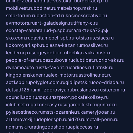
online-z.com
aromat-vostoka.ru
otdelkaexp.ru
mobilvest.ru
bbd.net.ru
mebelshop.msk.ru
smp-forum.ru
bastion-td.ru
kosmoscreative.ru
avrmotors.ru
art-galadesign.ru
tiffany-c.ru
ecostep-samara.ru
d-p.spb.ru
галактика73.рф
sko.com.ru
davitamebel-spb.ru
fotsis.ru
tesiaes.ru
kokoroyari.spb.ru
blesna-kazan.ru
mossilver.ru
lenderoq.ru
sergeydobrin.ru
tochkazvuka.msk.ru
people-of-art.ru
bezzubova.ru
clubtibet.ru
orior-aks.ru
dynamoauto.ru
szk-favorit.ru
carlines.ru
flatnsk.ru
kingbolenskaner.ru
alex-motor.ru
astroline.net.ru
act1.spb.ru
polyglot.com.ru
gidlipetsk.ru
ooo-driada.ru
detsad125.ru
mir-zdoroviya.ru
bruslanovo.ru
siterem.ru
council.spb.ru
лодкипатриот.рф
kafekolizey.ru
iclub.net.ru
gazon-easy.ru
sugarepilekb.ru
grinox.ru
pylesostineco.ru
msts-ozarenie.ru
kameryjooan.ru
artemovskij.ru
dopler.spb.ru
aid70.ru
metall-perm.ru
ndm.msk.ru
ratingzooshop.ru
apiaccess.ru