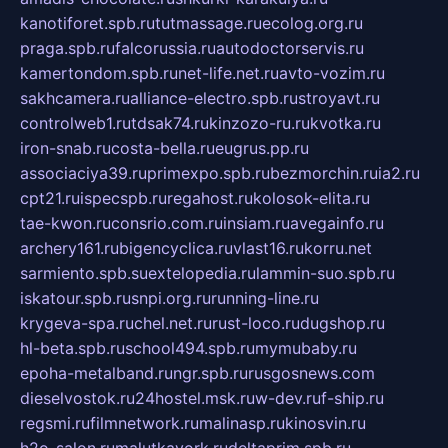
kanotiforet.spb.ru
tutmassage.ru
ecolog.org.ru
praga.spb.ru
falcorussia.ru
autodoctorservis.ru
kamertondom.spb.ru
net-life.net.ru
avto-vozim.ru
sakhcamera.ru
alliance-electro.spb.ru
stroyavt.ru
controlweb1.ru
tdsak74.ru
kinzozo-ru.ru
kvotka.ru
iron-snab.ru
costa-bella.ru
eugrus.pp.ru
associaciya39.ru
primexpo.spb.ru
bezmorchin.ru
ia2.ru
cpt21.ru
ispecspb.ru
regahost.ru
kolosok-elita.ru
tae-kwon.ru
consrio.com.ru
insiam.ru
avegainfo.ru
archery161.ru
bigencyclica.ru
vlast16.ru
korru.net
sarmiento.spb.su
extelopedia.ru
lammin-suo.spb.ru
iskatour.spb.ru
snpi.org.ru
running-line.ru
krygeva-spa.ru
chel.net.ru
rust-loco.ru
dugshop.ru
hl-beta.spb.ru
school494.spb.ru
mymubaby.ru
epoha-metalband.ru
ngr.spb.ru
rusgosnews.com
dieselvostok.ru
24hostel.msk.ru
w-dev.ru
f-ship.ru
regsmi.ru
filmnetwork.ru
malinasp.ru
kinosvin.ru