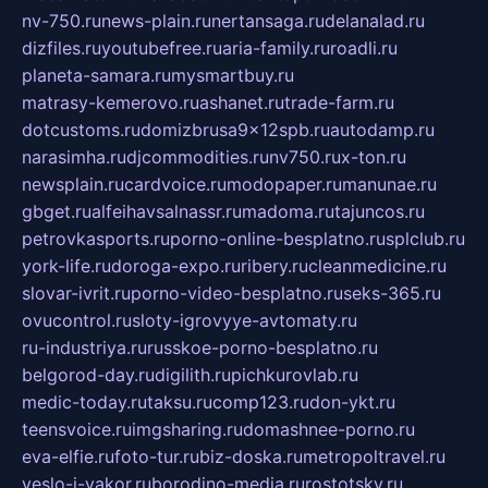
nv-750.ru
news-plain.ru
nertansaga.ru
delanalad.ru
dizfiles.ru
youtubefree.ru
aria-family.ru
roadli.ru
planeta-samara.ru
mysmartbuy.ru
matrasy-kemerovo.ru
ashanet.ru
trade-farm.ru
dotcustoms.ru
domizbrusa9x12spb.ru
autodamp.ru
narasimha.ru
djcommodities.ru
nv750.ru
x-ton.ru
newsplain.ru
cardvoice.ru
modopaper.ru
manunae.ru
gbget.ru
alfeihavsalnassr.ru
madoma.ru
tajuncos.ru
petrovkasports.ru
porno-online-besplatno.ru
splclub.ru
york-life.ru
doroga-expo.ru
ribery.ru
cleanmedicine.ru
slovar-ivrit.ru
porno-video-besplatno.ru
seks-365.ru
ovucontrol.ru
sloty-igrovyye-avtomaty.ru
ru-industriya.ru
russkoe-porno-besplatno.ru
belgorod-day.ru
digilith.ru
pichkurovlab.ru
medic-today.ru
taksu.ru
comp123.ru
don-ykt.ru
teensvoice.ru
imgsharing.ru
domashnee-porno.ru
eva-elfie.ru
foto-tur.ru
biz-doska.ru
metropoltravel.ru
veslo-i-yakor.ru
borodino-media.ru
rostotsky.ru