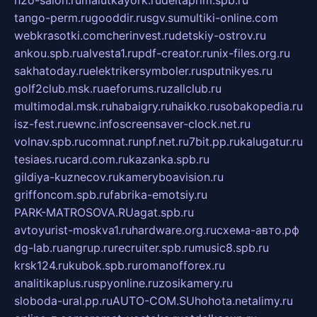
h2o-salon.ru
malutkayork.ru
deltaprim.spb.ru
tango-perm.ru
gooddir.ru
sgv.su
multiki-online.com
webkrasotki.com
cherinvest.ru
detskiy-ostrov.ru
ankou.spb.ru
alvesta1.ru
pdf-creator.ru
nix-files.org.ru
sakhatoday.ru
elektrikersymboler.ru
sputnikyes.ru
golf2club.msk.ru
aeforums.ru
zallclub.ru
multimodal.msk.ru
habaigry.ru
haikko.ru
sobakopedia.ru
isz-fest.ru
ewnc.info
screensaver-clock.net.ru
volnav.spb.ru
comnat.ru
npf.net.ru
7bit.pp.ru
kalugatur.ru
tesiaes.ru
card.com.ru
kazanka.spb.ru
gildiya-kuznecov.ru
kameryboavision.ru
griffoncom.spb.ru
fabrika-emotsiy.ru
PARK-MATROSOVA.RU
agat.spb.ru
avtoyurist-moskva1.ru
hardware.org.ru
схема-авто.рф
dg-lab.ru
angrup.ru
recruiter.spb.ru
music8.spb.ru
krsk124.ru
kubok.spb.ru
romanofforex.ru
analitikaplus.ru
spyonline.ru
zosikamery.ru
sloboda-ural.pp.ru
AUTO-COM.SU
hohota.net
alimy.ru