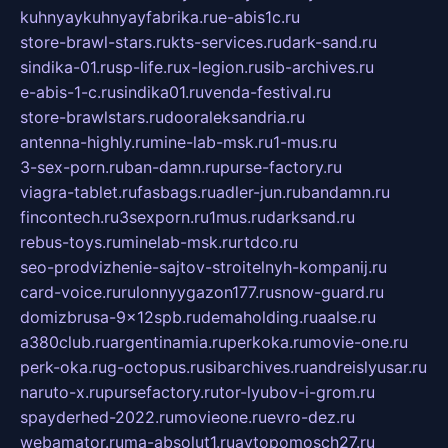
kuhnyaykuhnyayfabrika.ru
e-abis1c.ru
store-brawl-stars.ru
kts-services.ru
dark-sand.ru
sindika-01.ru
sp-life.ru
x-legion.ru
sib-archives.ru
e-abis-1-c.ru
sindika01.ru
venda-festival.ru
store-brawlstars.ru
dooraleksandria.ru
antenna-highly.ru
mine-lab-msk.ru
1-mus.ru
3-sex-porn.ru
ban-damn.ru
purse-factory.ru
viagra-tablet.ru
fasbags.ru
adler-jun.ru
bandamn.ru
fincontech.ru
3sexporn.ru
1mus.ru
darksand.ru
rebus-toys.ru
minelab-msk.ru
rtdco.ru
seo-prodvizhenie-sajtov-stroitelnyh-kompanij.ru
card-voice.ru
rulonnyygazon177.ru
snow-guard.ru
domizbrusa-9x12spb.ru
demaholding.ru
aalse.ru
a380club.ru
argentinamia.ru
perkoka.ru
movie-one.ru
perk-oka.ru
g-octopus.ru
sibarchives.ru
andreislyusar.ru
naruto-x.ru
pursefactory.ru
tor-lyubov-i-grom.ru
spayderhed-2022.ru
movieone.ru
evro-dez.ru
webamator.ru
ma-absolut1.ru
avtopomosch27.ru