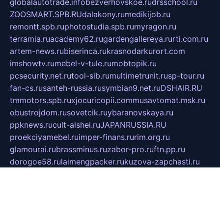
globalautotrade.info
bezverhovskoe.ru
drsschool.ru
ZOOSMART.SPB.RU
dalakony.ru
medikijob.ru
remontt.spb.ru
photostudia.spb.ru
myragon.ru
terramia.ru
academy62.ru
gardengallereya.ru
rti.com.ru
artem-news.ru
biserinca.ru
krasnodarkurort.com
imshowtv.ru
mebel-v-tule.ru
mobtopik.ru
pcsecurity.net.ru
tool-sib.ru
multimetrunit.ru
sp-tour.ru
fan-cs.ru
santeh-russia.ru
symbian9.net.ru
DSHAIR.RU
tmmotors.spb.ru
xjocuricopii.com
musavtomat.msk.ru
obustrojdom.ru
sovetcik.ru
ybaranovskaya.ru
ppknews.ru
cult-alshei.ru
JAPANRUSSIA.RU
proekciyamebel.ru
imper-finans.ru
rim.org.ru
glamourai.ru
brassminus.ru
zabor-pro.ru
ftn.pp.ru
dorogoe58.ru
laimengpacker.ru
kuzova-zapchasti.ru
sageerp.ru
taxodrom.ru
dsrazvitie.ru
hardcity.net.ru
ratinghomegames.ru
topservice25.ru
gubernyan.ru
gtglasslined.ru
ii4.ru
tssport.spb.ru
andorra24.com
blackwallstreet.ru
oboimos.ru
optim-doors.com.ru