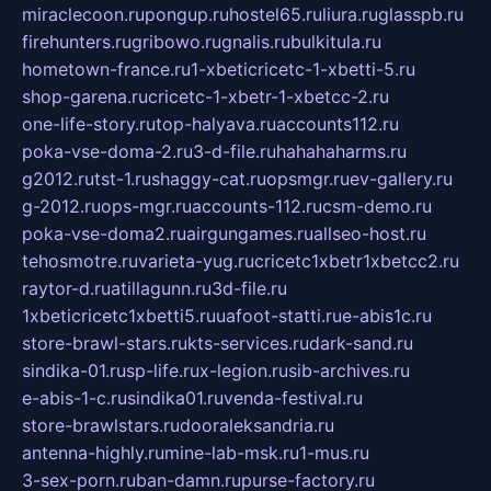
miraclecoon.ru
pongup.ru
hostel65.ru
liura.ru
glasspb.ru
firehunters.ru
gribowo.ru
gnalis.ru
bulkitula.ru
hometown-france.ru
1-xbeticricetc-1-xbetti-5.ru
shop-garena.ru
cricetc-1-xbetr-1-xbetcc-2.ru
one-life-story.ru
top-halyava.ru
accounts112.ru
poka-vse-doma-2.ru
3-d-file.ru
hahahaharms.ru
g2012.ru
tst-1.ru
shaggy-cat.ru
opsmgr.ru
ev-gallery.ru
g-2012.ru
ops-mgr.ru
accounts-112.ru
csm-demo.ru
poka-vse-doma2.ru
airgungames.ru
allseo-host.ru
tehosmotre.ru
varieta-yug.ru
cricetc1xbetr1xbetcc2.ru
raytor-d.ru
atillagunn.ru
3d-file.ru
1xbeticricetc1xbetti5.ru
uafoot-statti.ru
e-abis1c.ru
store-brawl-stars.ru
kts-services.ru
dark-sand.ru
sindika-01.ru
sp-life.ru
x-legion.ru
sib-archives.ru
e-abis-1-c.ru
sindika01.ru
venda-festival.ru
store-brawlstars.ru
dooraleksandria.ru
antenna-highly.ru
mine-lab-msk.ru
1-mus.ru
3-sex-porn.ru
ban-damn.ru
purse-factory.ru