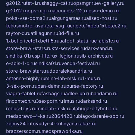
g2012.ru
tst-1.ru
shaggy-cat.ru
opsmgr.ru
ev-gallery.ru
g-2012.ru
ops-mgr.ru
accounts-112.ru
csm-demo.ru
poka-vse-doma2.ru
airgungames.ru
allseo-host.ru
tehosmotre.ru
varieta-yug.ru
cricetc1xbetr1xbetcc2.ru
raytor-d.ru
atillagunn.ru
3d-file.ru
1xbeticricetc1xbetti5.ru
uafoot-statti.ru
e-abis1c.ru
store-brawl-stars.ru
kts-services.ru
dark-sand.ru
sindika-01.ru
sp-life.ru
x-legion.ru
sib-archives.ru
e-abis-1-c.ru
sindika01.ru
venda-festival.ru
store-brawlstars.ru
dooraleksandria.ru
antenna-highly.ru
mine-lab-msk.ru
1-mus.ru
3-sex-porn.ru
ban-damn.ru
purse-factory.ru
viagra-tablet.ru
fasbags.ru
adler-jun.ru
bandamn.ru
fincontech.ru
3sexporn.ru
1mus.ru
darksand.ru
rebus-toys.ru
minelab-msk.ru
alabuga-cityhotel.ru
medsprawo-4-ka.ru
2864420.ru
blagodarenie-spb.ru
zajmy24.ru
tovudyi-4-kuhnyanazakaz.ru
brazzerscom.ru
medsprawo4ka.ru