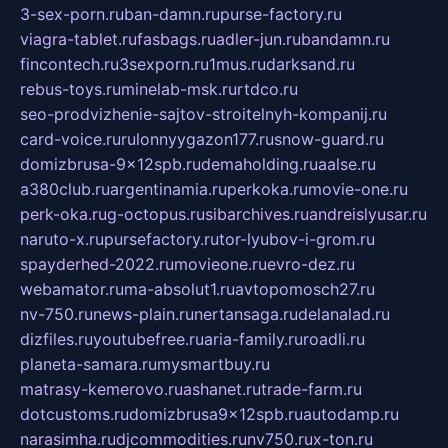
3-sex-porn.ru
ban-damn.ru
purse-factory.ru
viagra-tablet.ru
fasbags.ru
adler-jun.ru
bandamn.ru
fincontech.ru
3sexporn.ru
1mus.ru
darksand.ru
rebus-toys.ru
minelab-msk.ru
rtdco.ru
seo-prodvizhenie-sajtov-stroitelnyh-kompanij.ru
card-voice.ru
rulonnyygazon177.ru
snow-guard.ru
domizbrusa-9x12spb.ru
demaholding.ru
aalse.ru
a380club.ru
argentinamia.ru
perkoka.ru
movie-one.ru
perk-oka.ru
g-octopus.ru
sibarchives.ru
andreislyusar.ru
naruto-x.ru
pursefactory.ru
tor-lyubov-i-grom.ru
spayderhed-2022.ru
movieone.ru
evro-dez.ru
webamator.ru
ma-absolut1.ru
avtopomosch27.ru
nv-750.ru
news-plain.ru
nertansaga.ru
delanalad.ru
dizfiles.ru
youtubefree.ru
aria-family.ru
roadli.ru
planeta-samara.ru
mysmartbuy.ru
matrasy-kemerovo.ru
ashanet.ru
trade-farm.ru
dotcustoms.ru
domizbrusa9x12spb.ru
autodamp.ru
narasimha.ru
djcommodities.ru
nv750.ru
x-ton.ru