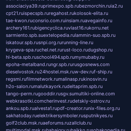
associaciya39.ru
primexpo.spb.ru
bezmorchin.ru
ia2.ru
cpt21.ru
ispecspb.ru
regahost.ru
kolosok-elita.ru
tae-kwon.ru
consrio.com.ru
insiam.ru
avegainfo.ru
archery161.ru
bigencyclica.ru
vlast16.ru
korru.net
sarmiento.spb.su
extelopedia.ru
lammin-suo.spb.ru
iskatour.spb.ru
snpi.org.ru
running-line.ru
krygeva-spa.ru
chel.net.ru
rust-loco.ru
dugshop.ru
hl-beta.spb.ru
school494.spb.ru
mymubaby.ru
epoha-metalband.ru
ngr.spb.ru
rusgosnews.com
dieselvostok.ru
24hostel.msk.ru
w-dev.ru
f-ship.ru
regsmi.ru
filmnetwork.ru
malinasp.ru
kinosvin.ru
h2o-salon.ru
malutkayork.ru
deltaprim.spb.ru
tango-perm.ru
gooddir.ru
sgv.su
multiki-online.com
webkrasotki.com
cherinvest.ru
detskiy-ostrov.ru
ankou.spb.ru
alvesta1.ru
pdf-creator.ru
nix-files.org.ru
sakhatoday.ru
elektrikersymboler.ru
sputnikyes.ru
golf2club.msk.ru
aeforums.ru
zallclub.ru
multimodal.msk.ru
habaigry.ru
haikko.ru
sobakopedia.ru