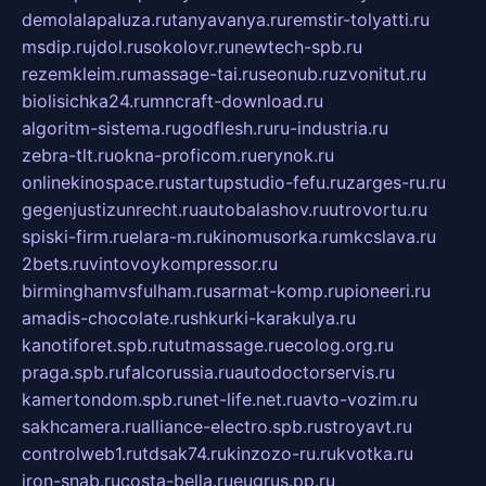
demolalapaluza.ru
tanyavanya.ru
remstir-tolyatti.ru
msdip.ru
jdol.ru
sokolovr.ru
newtech-spb.ru
rezemkleim.ru
massage-tai.ru
seonub.ru
zvonitut.ru
biolisichka24.ru
mncraft-download.ru
algoritm-sistema.ru
godflesh.ru
ru-industria.ru
zebra-tlt.ru
okna-proficom.ru
erynok.ru
onlinekinospace.ru
startupstudio-fefu.ru
zarges-ru.ru
gegenjustizunrecht.ru
autobalashov.ru
utrovortu.ru
spiski-firm.ru
elara-m.ru
kinomusorka.ru
mkcslava.ru
2bets.ru
vintovoykompressor.ru
birminghamvsfulham.ru
sarmat-komp.ru
pioneeri.ru
amadis-chocolate.ru
shkurki-karakulya.ru
kanotiforet.spb.ru
tutmassage.ru
ecolog.org.ru
praga.spb.ru
falcorussia.ru
autodoctorservis.ru
kamertondom.spb.ru
net-life.net.ru
avto-vozim.ru
sakhcamera.ru
alliance-electro.spb.ru
stroyavt.ru
controlweb1.ru
tdsak74.ru
kinzozo-ru.ru
kvotka.ru
iron-snab.ru
costa-bella.ru
eugrus.pp.ru