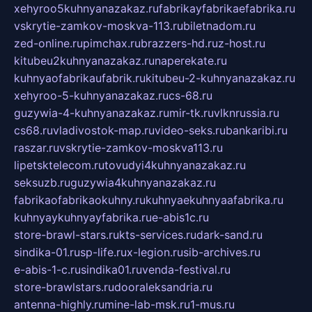
xehyroo5kuhnyanazakaz.ru
fabrikayfabrikaefabrika.ru
vskrytie-zamkov-moskva-113.ru
biletnadom.ru
zed-online.ru
pimchax.ru
brazzers-hd.ru
z-host.ru
kitubeu2kuhnyanazakaz.ru
naperekate.ru
kuhnyaofabrikaufabrik.ru
kitubeu-2-kuhnyanazakaz.ru
xehyroo-5-kuhnyanazakaz.ru
cs-68.ru
guzywia-4-kuhnyanazakaz.ru
mir-tk.ru
vlknrussia.ru
cs68.ru
vladivostok-map.ru
video-seks.ru
bankaribi.ru
raszar.ru
vskrytie-zamkov-moskva113.ru
lipetsktelecom.ru
tovudyi4kuhnyanazakaz.ru
seksuzb.ru
guzywia4kuhnyanazakaz.ru
fabrikaofabrikaokuhny.ru
kuhnyaekuhnyaafabrika.ru
kuhnyaykuhnyayfabrika.ru
e-abis1c.ru
store-brawl-stars.ru
kts-services.ru
dark-sand.ru
sindika-01.ru
sp-life.ru
x-legion.ru
sib-archives.ru
e-abis-1-c.ru
sindika01.ru
venda-festival.ru
store-brawlstars.ru
dooraleksandria.ru
antenna-highly.ru
mine-lab-msk.ru
1-mus.ru