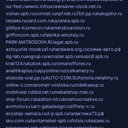
isz-fest.ru
ewnc.info
screensaver-clock.net.ru
volnav.spb.ru
comnat.ru
npf.net.ru
7bit.pp.ru
kalugatur.ru
tesiaes.ru
card.com.ru
kazanka.spb.ru
gildiya-kuznecov.ru
kameryboavision.ru
griffoncom.spb.ru
fabrika-emotsiy.ru
PARK-MATROSOVA.RU
agat.spb.ru
avtoyurist-moskva1.ru
hardware.org.ru
схема-авто.рф
dg-lab.ru
angrup.ru
recruiter.spb.ru
music8.spb.ru
krsk124.ru
kubok.spb.ru
romanofforex.ru
analitikaplus.ru
spyonline.ru
zosikamery.ru
sloboda-ural.pp.ru
AUTO-COM.SU
hohota.net
alimy.ru
online-z.com
aromat-vostoka.ru
otdelkaexp.ru
mobilvest.ru
bbd.net.ru
mebelshop.msk.ru
smp-forum.ru
bastion-td.ru
kosmoscreative.ru
avrmotors.ru
art-galadesign.ru
tiffany-c.ru
ecostep-samara.ru
d-p.spb.ru
галактика73.рф
sko.com.ru
davitamebel-spb.ru
fotsis.ru
tesiaes.ru
kokoroyari.spb.ru
blesna-kazan.ru
mossilver.ru