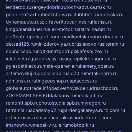
lenderoq.ru
sergeydobrin.ru
tochkazvuka.msk.ru
people-of-art.ru
bezzubova.ru
clubtibet.ru
orior-aks.ru
dynamoauto.ru
szk-favorit.ru
carlines.ru
flatnsk.ru
kingbolenskaner.ru
alex-motor.ru
astroline.net.ru
act1.spb.ru
polyglot.com.ru
gidlipetsk.ru
ooo-driada.ru
detsad125.ru
mir-zdoroviya.ru
bruslanovo.ru
siterem.ru
council.spb.ru
лодкипатриот.рф
kafekolizey.ru
iclub.net.ru
gazon-easy.ru
sugarepilekb.ru
grinox.ru
pylesostineco.ru
msts-ozarenie.ru
kameryjooan.ru
artemovskij.ru
dopler.spb.ru
aid70.ru
metall-perm.ru
ndm.msk.ru
ratingzooshop.ru
apiaccess.ru
globalautotrade.info
bezverhovskoe.ru
drsschool.ru
ZOOSMART.SPB.RU
dalakony.ru
medikijob.ru
remontt.spb.ru
photostudia.spb.ru
myragon.ru
terramia.ru
academy62.ru
gardengallereya.ru
rti.com.ru
artem-news.ru
biserinca.ru
krasnodarkurort.com
imshowtv.ru
mebel-v-tule.ru
mobtopik.ru