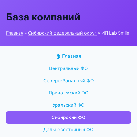
База компаний
Главная
»
Сибирский федеральный округ
» ИП Lab Smile
🏠 Главная
Центральный ФО
Северо-Западный ФО
Приволжский ФО
Уральский ФО
Сибирский ФО
Дальневосточный ФО