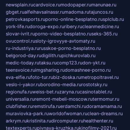
newsplain.ru
cardvoice.ru
modopaper.ru
manunae.ru
gbget.ru
alfeihavsalnassr.ru
madoma.ru
tajuncos.ru
petrovkasports.ru
porno-online-besplatno.ru
splclub.ru
york-life.ru
doroga-expo.ru
ribery.ru
cleanmedicine.ru
slovar-ivrit.ru
porno-video-besplatno.ru
seks-365.ru
ovucontrol.ru
sloty-igrovyye-avtomaty.ru
ru-industriya.ru
russkoe-porno-besplatno.ru
belgorod-day.ru
digilith.ru
pichkurovlab.ru
medic-today.ru
taksu.ru
comp123.ru
don-ykt.ru
teensvoice.ru
imgsharing.ru
domashnee-porno.ru
eva-elfie.ru
foto-tur.ru
biz-doska.ru
metropoltravel.ru
veslo-i-yakor.ru
borodino-media.ru
rostotsky.ru
regionufa.ru
weiss-bet.ru
zaryna.ru
casinotablet.ru
universalia.ru
remont-mebeli-moscow.ru
termomur.ru
clubfisher.ru
remstirufa.ru
erdamchi.ru
doramamama.ru
muraviovka-park.ru
worldofwoman.ru
clean-dreams.ru
arkrym.ru
kristinita.ru
dircomputer.ru
healthenter.ru
textexperts.ru
pivnaya-kruzhka.ru
kinofilmy-2021.ru