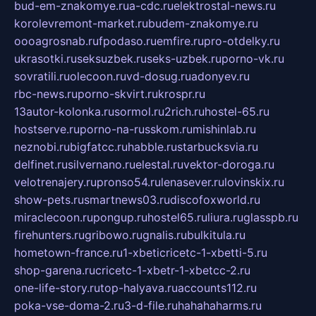
bud-em-znakomye.ru
a-cdc.ru
elektrostal-news.ru
korolevremont-market.ru
budem-znakomye.ru
oooagrosnab.ru
fpodaso.ru
emfire.ru
pro-otdelky.ru
ukrasotki.ru
seksuzbek.ru
seks-uzbek.ru
porno-vk.ru
sovratili.ru
olecoon.ru
vd-dosug.ru
adonyev.ru
rbc-news.ru
porno-skvirt.ru
krospr.ru
13autor-kolonka.ru
sormol.ru
2rich.ru
hostel-65.ru
hostserve.ru
porno-na-russkom.ru
mishinlab.ru
neznobi.ru
bigfatcc.ru
habble.ru
starbucksvia.ru
delfinet.ru
silvernano.ru
elestal.ru
vektor-doroga.ru
velotrenajery.ru
pronso54.ru
lenasever.ru
lovinskix.ru
show-pets.ru
smartnews03.ru
discofoxworld.ru
miraclecoon.ru
pongup.ru
hostel65.ru
liura.ru
glasspb.ru
firehunters.ru
gribowo.ru
gnalis.ru
bulkitula.ru
hometown-france.ru
1-xbeticricetc-1-xbetti-5.ru
shop-garena.ru
cricetc-1-xbetr-1-xbetcc-2.ru
one-life-story.ru
top-halyava.ru
accounts112.ru
poka-vse-doma-2.ru
3-d-file.ru
hahahaharms.ru