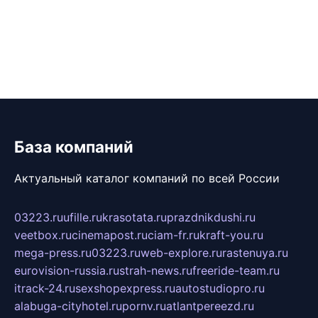
База компаний
Актуальный каталог компаний по всей России
03223.ru
ufille.ru
krasotata.ru
prazdnikdushi.ru
veetbox.ru
cinemapost.ru
ciam-fr.ru
kraft-you.ru
mega-press.ru
03223.ru
web-explore.ru
rastenuya.ru
eurovision-russia.ru
strah-news.ru
freeride-team.ru
itrack-24.ru
sexshopexpress.ru
autostudiopro.ru
alabuga-cityhotel.ru
pornv.ru
atlantpereezd.ru