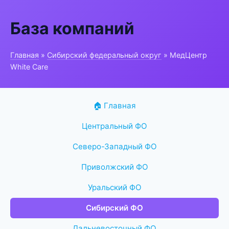
База компаний
Главная
»
Сибирский федеральный округ
» МедЦентр
White Care
🏠 Главная
Центральный ФО
Северо-Западный ФО
Приволжский ФО
Уральский ФО
Сибирский ФО
Дальневосточный ФО