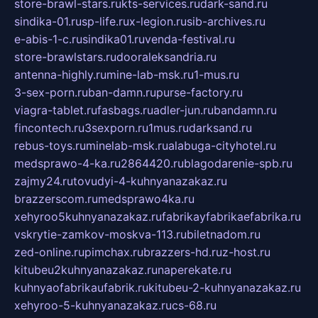
store-brawl-stars.ru
kts-services.ru
dark-sand.ru
sindika-01.ru
sp-life.ru
x-legion.ru
sib-archives.ru
e-abis-1-c.ru
sindika01.ru
venda-festival.ru
store-brawlstars.ru
dooraleksandria.ru
antenna-highly.ru
mine-lab-msk.ru
1-mus.ru
3-sex-porn.ru
ban-damn.ru
purse-factory.ru
viagra-tablet.ru
fasbags.ru
adler-jun.ru
bandamn.ru
fincontech.ru
3sexporn.ru
1mus.ru
darksand.ru
rebus-toys.ru
minelab-msk.ru
alabuga-cityhotel.ru
medsprawo-4-ka.ru
2864420.ru
blagodarenie-spb.ru
zajmy24.ru
tovudyi-4-kuhnyanazakaz.ru
brazzerscom.ru
medsprawo4ka.ru
xehyroo5kuhnyanazakaz.ru
fabrikayfabrikaefabrika.ru
vskrytie-zamkov-moskva-113.ru
biletnadom.ru
zed-online.ru
pimchax.ru
brazzers-hd.ru
z-host.ru
kitubeu2kuhnyanazakaz.ru
naperekate.ru
kuhnyaofabrikaufabrik.ru
kitubeu-2-kuhnyanazakaz.ru
xehyroo-5-kuhnyanazakaz.ru
cs-68.ru