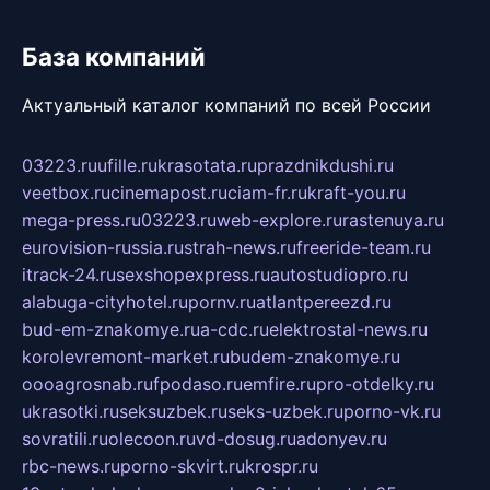
База компаний
Актуальный каталог компаний по всей России
03223.ru
ufille.ru
krasotata.ru
prazdnikdushi.ru
veetbox.ru
cinemapost.ru
ciam-fr.ru
kraft-you.ru
mega-press.ru
03223.ru
web-explore.ru
rastenuya.ru
eurovision-russia.ru
strah-news.ru
freeride-team.ru
itrack-24.ru
sexshopexpress.ru
autostudiopro.ru
alabuga-cityhotel.ru
pornv.ru
atlantpereezd.ru
bud-em-znakomye.ru
a-cdc.ru
elektrostal-news.ru
korolevremont-market.ru
budem-znakomye.ru
oooagrosnab.ru
fpodaso.ru
emfire.ru
pro-otdelky.ru
ukrasotki.ru
seksuzbek.ru
seks-uzbek.ru
porno-vk.ru
sovratili.ru
olecoon.ru
vd-dosug.ru
adonyev.ru
rbc-news.ru
porno-skvirt.ru
krospr.ru