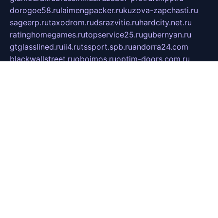
dorogoe58.ru
laimengpacker.ru
kuzova-zapchasti.ru
sageerp.ru
taxodrom.ru
dsrazvitie.ru
hardcity.net.ru
ratinghomegames.ru
topservice25.ru
gubernyan.ru
gtglasslined.ru
ii4.ru
tssport.spb.ru
andorra24.com
blackwallstreet.ru
oboimos.ru
optim-doors.com.ru
ikuch.ru
nycr.org.ru
npa21.ru
vremya-ch.spb.ru
desert000.ru
ivtorgi.ru
ifiori.ru
catalog-statei.ru
dcv.org.ru
spetsmaster174.ru
ipkameryhiseeu.ru
dum26.ru
ruspol.spb.ru
fr-opendp.ru
kam-solnyshko.ru
cheyenne-arapaho.ru
sevzapmetal.spb.ru
ted-lapidus.spb.ru
parasite-eliminator.ru
sigma-complete.ru
modernworld.ru
dama-moda.ru
eholot-group.ru
sk-nvkz.ru
DRONGOLD.RU
democratia2.ru
i-farmer.ru
mass-sport.org
jablonex.spb.ru
bookmess.ru
linkword.ru
refineua.com.ru
cs-spec.net.ru
altay-mebel.ru
DNK-THEATRE.RU
mechaniks.spb.ru
ipcamtechage.ru
skosta.ru
a-sun.ru
stroy-ldsp.ru
snowlands.org.ru