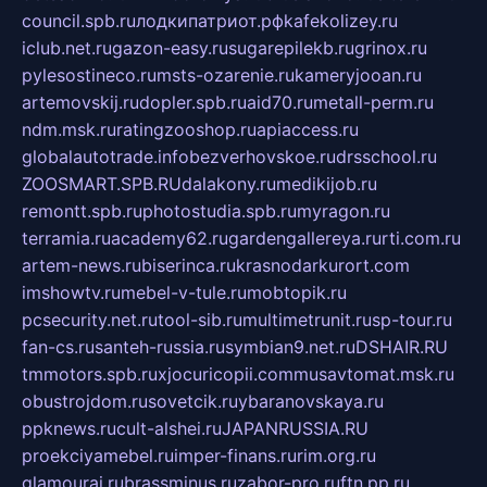
council.spb.ru
лодкипатриот.рф
kafekolizey.ru
iclub.net.ru
gazon-easy.ru
sugarepilekb.ru
grinox.ru
pylesostineco.ru
msts-ozarenie.ru
kameryjooan.ru
artemovskij.ru
dopler.spb.ru
aid70.ru
metall-perm.ru
ndm.msk.ru
ratingzooshop.ru
apiaccess.ru
globalautotrade.info
bezverhovskoe.ru
drsschool.ru
ZOOSMART.SPB.RU
dalakony.ru
medikijob.ru
remontt.spb.ru
photostudia.spb.ru
myragon.ru
terramia.ru
academy62.ru
gardengallereya.ru
rti.com.ru
artem-news.ru
biserinca.ru
krasnodarkurort.com
imshowtv.ru
mebel-v-tule.ru
mobtopik.ru
pcsecurity.net.ru
tool-sib.ru
multimetrunit.ru
sp-tour.ru
fan-cs.ru
santeh-russia.ru
symbian9.net.ru
DSHAIR.RU
tmmotors.spb.ru
xjocuricopii.com
musavtomat.msk.ru
obustrojdom.ru
sovetcik.ru
ybaranovskaya.ru
ppknews.ru
cult-alshei.ru
JAPANRUSSIA.RU
proekciyamebel.ru
imper-finans.ru
rim.org.ru
glamourai.ru
brassminus.ru
zabor-pro.ru
ftn.pp.ru