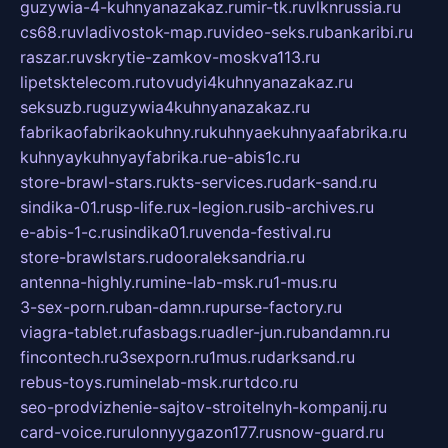
guzywia-4-kuhnyanazakaz.ru
mir-tk.ru
vlknrussia.ru
cs68.ru
vladivostok-map.ru
video-seks.ru
bankaribi.ru
raszar.ru
vskrytie-zamkov-moskva113.ru
lipetsktelecom.ru
tovudyi4kuhnyanazakaz.ru
seksuzb.ru
guzywia4kuhnyanazakaz.ru
fabrikaofabrikaokuhny.ru
kuhnyaekuhnyaafabrika.ru
kuhnyaykuhnyayfabrika.ru
e-abis1c.ru
store-brawl-stars.ru
kts-services.ru
dark-sand.ru
sindika-01.ru
sp-life.ru
x-legion.ru
sib-archives.ru
e-abis-1-c.ru
sindika01.ru
venda-festival.ru
store-brawlstars.ru
dooraleksandria.ru
antenna-highly.ru
mine-lab-msk.ru
1-mus.ru
3-sex-porn.ru
ban-damn.ru
purse-factory.ru
viagra-tablet.ru
fasbags.ru
adler-jun.ru
bandamn.ru
fincontech.ru
3sexporn.ru
1mus.ru
darksand.ru
rebus-toys.ru
minelab-msk.ru
rtdco.ru
seo-prodvizhenie-sajtov-stroitelnyh-kompanij.ru
card-voice.ru
rulonnyygazon177.ru
snow-guard.ru