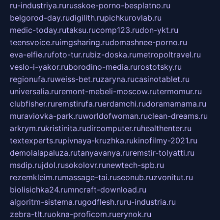
ru-industriya.ru
russkoe-porno-besplatno.ru
belgorod-day.ru
digilith.ru
pichkurovlab.ru
medic-today.ru
taksu.ru
comp123.ru
don-ykt.ru
teensvoice.ru
imgsharing.ru
domashnee-porno.ru
eva-elfie.ru
foto-tur.ru
biz-doska.ru
metropoltravel.ru
veslo-i-yakor.ru
borodino-media.ru
rostotsky.ru
regionufa.ru
weiss-bet.ru
zaryna.ru
casinotablet.ru
universalia.ru
remont-mebeli-moscow.ru
termomur.ru
clubfisher.ru
remstirufa.ru
erdamchi.ru
doramamama.ru
muraviovka-park.ru
worldofwoman.ru
clean-dreams.ru
arkrym.ru
kristinita.ru
dircomputer.ru
healthenter.ru
textexperts.ru
pivnaya-kruzhka.ru
kinofilmy-2021.ru
demolalapaluza.ru
tanyavanya.ru
remstir-tolyatti.ru
msdip.ru
jdol.ru
sokolovr.ru
newtech-spb.ru
rezemkleim.ru
massage-tai.ru
seonub.ru
zvonitut.ru
biolisichka24.ru
mncraft-download.ru
algoritm-sistema.ru
godflesh.ru
ru-industria.ru
zebra-tlt.ru
okna-proficom.ru
erynok.ru