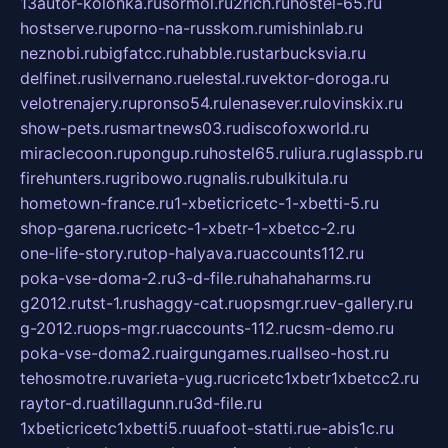
13autor-kolonka.ru
sormol.ru
2rich.ru
hostel-65.ru
hostserve.ru
porno-na-russkom.ru
mishinlab.ru
neznobi.ru
bigfatcc.ru
habble.ru
starbucksvia.ru
delfinet.ru
silvernano.ru
elestal.ru
vektor-doroga.ru
velotrenajery.ru
pronso54.ru
lenasever.ru
lovinskix.ru
show-pets.ru
smartnews03.ru
discofoxworld.ru
miraclecoon.ru
pongup.ru
hostel65.ru
liura.ru
glasspb.ru
firehunters.ru
gribowo.ru
gnalis.ru
bulkitula.ru
hometown-france.ru
1-xbeticricetc-1-xbetti-5.ru
shop-garena.ru
cricetc-1-xbetr-1-xbetcc-2.ru
one-life-story.ru
top-halyava.ru
accounts112.ru
poka-vse-doma-2.ru
3-d-file.ru
hahahaharms.ru
g2012.ru
tst-1.ru
shaggy-cat.ru
opsmgr.ru
ev-gallery.ru
g-2012.ru
ops-mgr.ru
accounts-112.ru
csm-demo.ru
poka-vse-doma2.ru
airgungames.ru
allseo-host.ru
tehosmotre.ru
varieta-yug.ru
cricetc1xbetr1xbetcc2.ru
raytor-d.ru
atillagunn.ru
3d-file.ru
1xbeticricetc1xbetti5.ru
uafoot-statti.ru
e-abis1c.ru