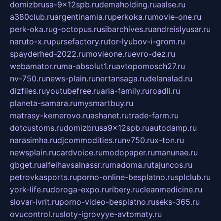
domizbrusa-9x12spb.ru
demaholding.ru
aalse.ru
a380club.ru
argentinamia.ru
perkoka.ru
movie-one.ru
perk-oka.ru
g-octopus.ru
sibarchives.ru
andreislyusar.ru
naruto-x.ru
pursefactory.ru
tor-lyubov-i-grom.ru
spayderhed-2022.ru
movieone.ru
evro-dez.ru
webamator.ru
ma-absolut1.ru
avtopomosch27.ru
nv-750.ru
news-plain.ru
nertansaga.ru
delanalad.ru
dizfiles.ru
youtubefree.ru
aria-family.ru
roadli.ru
planeta-samara.ru
mysmartbuy.ru
matrasy-kemerovo.ru
ashanet.ru
trade-farm.ru
dotcustoms.ru
domizbrusa9x12spb.ru
autodamp.ru
narasimha.ru
djcommodities.ru
nv750.ru
x-ton.ru
newsplain.ru
cardvoice.ru
modopaper.ru
manunae.ru
gbget.ru
alfeihavsalnassr.ru
madoma.ru
tajuncos.ru
petrovkasports.ru
porno-online-besplatno.ru
splclub.ru
york-life.ru
doroga-expo.ru
ribery.ru
cleanmedicine.ru
slovar-ivrit.ru
porno-video-besplatno.ru
seks-365.ru
ovucontrol.ru
sloty-igrovyye-avtomaty.ru