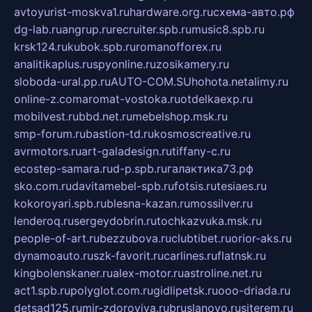
avtoyurist-moskva1.ru
hardware.org.ru
схема-авто.рф
dg-lab.ru
angrup.ru
recruiter.spb.ru
music8.spb.ru
krsk124.ru
kubok.spb.ru
romanofforex.ru
analitikaplus.ru
spyonline.ru
zosikamery.ru
sloboda-ural.pp.ru
AUTO-COM.SU
hohota.net
alimy.ru
online-z.com
aromat-vostoka.ru
otdelkaexp.ru
mobilvest.ru
bbd.net.ru
mebelshop.msk.ru
smp-forum.ru
bastion-td.ru
kosmoscreative.ru
avrmotors.ru
art-galadesign.ru
tiffany-c.ru
ecostep-samara.ru
d-p.spb.ru
галактика73.рф
sko.com.ru
davitamebel-spb.ru
fotsis.ru
tesiaes.ru
kokoroyari.spb.ru
blesna-kazan.ru
mossilver.ru
lenderoq.ru
sergeydobrin.ru
tochkazvuka.msk.ru
people-of-art.ru
bezzubova.ru
clubtibet.ru
orior-aks.ru
dynamoauto.ru
szk-favorit.ru
carlines.ru
flatnsk.ru
kingbolenskaner.ru
alex-motor.ru
astroline.net.ru
act1.spb.ru
polyglot.com.ru
gidlipetsk.ru
ooo-driada.ru
detsad125.ru
mir-zdoroviya.ru
bruslanovo.ru
siterem.ru