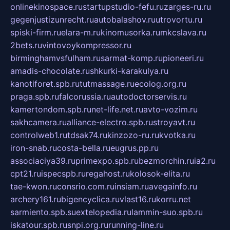
onlinekinospace.ru
startupstudio-fefu.ru
zarges-ru.ru
gegenjustizunrecht.ru
autobalashov.ru
utrovortu.ru
spiski-firm.ru
elara-m.ru
kinomusorka.ru
mkcslava.ru
2bets.ru
vintovoykompressor.ru
birminghamvsfulham.ru
sarmat-komp.ru
pioneeri.ru
amadis-chocolate.ru
shkurki-karakulya.ru
kanotiforet.spb.ru
tutmassage.ru
ecolog.org.ru
praga.spb.ru
falcorussia.ru
autodoctorservis.ru
kamertondom.spb.ru
net-life.net.ru
avto-vozim.ru
sakhcamera.ru
alliance-electro.spb.ru
stroyavt.ru
controlweb1.ru
tdsak74.ru
kinzozo-ru.ru
kvotka.ru
iron-snab.ru
costa-bella.ru
eugrus.pp.ru
associaciya39.ru
primexpo.spb.ru
bezmorchin.ru
ia2.ru
cpt21.ru
ispecspb.ru
regahost.ru
kolosok-elita.ru
tae-kwon.ru
consrio.com.ru
insiam.ru
avegainfo.ru
archery161.ru
bigencyclica.ru
vlast16.ru
korru.net
sarmiento.spb.su
extelopedia.ru
lammin-suo.spb.ru
iskatour.spb.ru
snpi.org.ru
running-line.ru