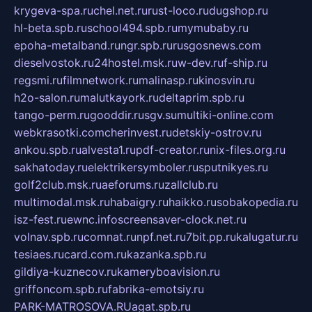
krygeva-spa.ru
chel.net.ru
rust-loco.ru
dugshop.ru
hl-beta.spb.ru
school494.spb.ru
mymubaby.ru
epoha-metalband.ru
ngr.spb.ru
rusgosnews.com
dieselvostok.ru
24hostel.msk.ru
w-dev.ru
f-ship.ru
regsmi.ru
filmnetwork.ru
malinasp.ru
kinosvin.ru
h2o-salon.ru
malutkayork.ru
deltaprim.spb.ru
tango-perm.ru
gooddir.ru
sgv.su
multiki-online.com
webkrasotki.com
cherinvest.ru
detskiy-ostrov.ru
ankou.spb.ru
alvesta1.ru
pdf-creator.ru
nix-files.org.ru
sakhatoday.ru
elektrikersymboler.ru
sputnikyes.ru
golf2club.msk.ru
aeforums.ru
zallclub.ru
multimodal.msk.ru
habaigry.ru
haikko.ru
sobakopedia.ru
isz-fest.ru
ewnc.info
screensaver-clock.net.ru
volnav.spb.ru
comnat.ru
npf.net.ru
7bit.pp.ru
kalugatur.ru
tesiaes.ru
card.com.ru
kazanka.spb.ru
gildiya-kuznecov.ru
kameryboavision.ru
griffoncom.spb.ru
fabrika-emotsiy.ru
PARK-MATROSOVA.RU
agat.spb.ru