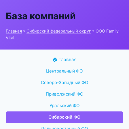
База компаний
Главная
»
Сибирский федеральный округ
» ООО Family
Vital
🏠 Главная
Центральный ФО
Северо-Западный ФО
Приволжский ФО
Уральский ФО
Сибирский ФО
Дальневосточный ФО