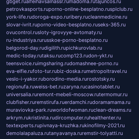
gbget.ru
alfeihavsalnassr.ru
madoma.ru
tajuncos.ru
petrovkasports.ru
porno-online-besplatno.ru
splclub.ru
york-life.ru
doroga-expo.ru
ribery.ru
cleanmedicine.ru
slovar-ivrit.ru
porno-video-besplatno.ru
seks-365.ru
ovucontrol.ru
sloty-igrovyye-avtomaty.ru
ru-industriya.ru
russkoe-porno-besplatno.ru
belgorod-day.ru
digilith.ru
pichkurovlab.ru
medic-today.ru
taksu.ru
comp123.ru
don-ykt.ru
teensvoice.ru
imgsharing.ru
domashnee-porno.ru
eva-elfie.ru
foto-tur.ru
biz-doska.ru
metropoltravel.ru
veslo-i-yakor.ru
borodino-media.ru
rostotsky.ru
regionufa.ru
weiss-bet.ru
zaryna.ru
casinotablet.ru
universalia.ru
remont-mebeli-moscow.ru
termomur.ru
clubfisher.ru
remstirufa.ru
erdamchi.ru
doramamama.ru
muraviovka-park.ru
worldofwoman.ru
clean-dreams.ru
arkrym.ru
kristinita.ru
dircomputer.ru
healthenter.ru
textexperts.ru
pivnaya-kruzhka.ru
kinofilmy-2021.ru
demolalapaluza.ru
tanyavanya.ru
remstir-tolyatti.ru