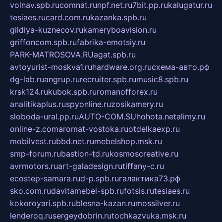
volnav.spb.ru
comnat.ru
npf.net.ru
7bit.pp.ru
kalugatur.ru
tesiaes.ru
card.com.ru
kazanka.spb.ru
gildiya-kuznecov.ru
kameryboavision.ru
griffoncom.spb.ru
fabrika-emotsiy.ru
PARK-MATROSOVA.RU
agat.spb.ru
avtoyurist-moskva1.ru
hardware.org.ru
схема-авто.рф
dg-lab.ru
angrup.ru
recruiter.spb.ru
music8.spb.ru
krsk124.ru
kubok.spb.ru
romanofforex.ru
analitikaplus.ru
spyonline.ru
zosikamery.ru
sloboda-ural.pp.ru
AUTO-COM.SU
hohota.net
alimy.ru
online-z.com
aromat-vostoka.ru
otdelkaexp.ru
mobilvest.ru
bbd.net.ru
mebelshop.msk.ru
smp-forum.ru
bastion-td.ru
kosmoscreative.ru
avrmotors.ru
art-galadesign.ru
tiffany-c.ru
ecostep-samara.ru
d-p.spb.ru
галактика73.рф
sko.com.ru
davitamebel-spb.ru
fotsis.ru
tesiaes.ru
kokoroyari.spb.ru
blesna-kazan.ru
mossilver.ru
lenderoq.ru
sergeydobrin.ru
tochkazvuka.msk.ru