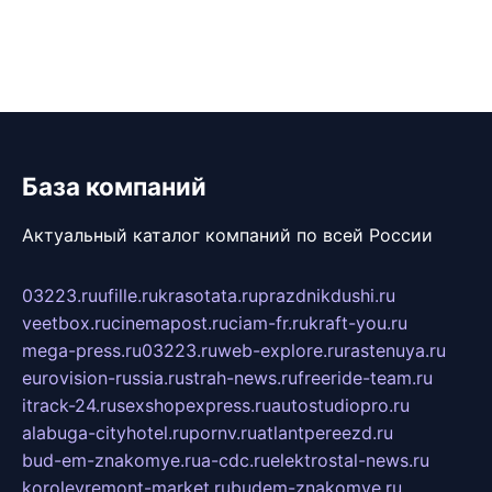
База компаний
Актуальный каталог компаний по всей России
03223.ru
ufille.ru
krasotata.ru
prazdnikdushi.ru
veetbox.ru
cinemapost.ru
ciam-fr.ru
kraft-you.ru
mega-press.ru
03223.ru
web-explore.ru
rastenuya.ru
eurovision-russia.ru
strah-news.ru
freeride-team.ru
itrack-24.ru
sexshopexpress.ru
autostudiopro.ru
alabuga-cityhotel.ru
pornv.ru
atlantpereezd.ru
bud-em-znakomye.ru
a-cdc.ru
elektrostal-news.ru
korolevremont-market.ru
budem-znakomye.ru