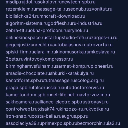
msdip.ru
jdol.ru
sokolovr.ru
newtech-spb.ru
rezemkleim.ru
massage-tai.ru
seonub.ru
zvonitut.ru
biolisichka24.ru
mncraft-download.ru
algoritm-sistema.ru
godflesh.ru
ru-industria.ru
zebra-tlt.ru
okna-proficom.ru
erynok.ru
onlinekinospace.ru
startupstudio-fefu.ru
zarges-ru.ru
gegenjustizunrecht.ru
autobalashov.ru
utrovortu.ru
spiski-firm.ru
elara-m.ru
kinomusorka.ru
mkcslava.ru
2bets.ru
vintovoykompressor.ru
birminghamvsfulham.ru
sarmat-komp.ru
pioneeri.ru
amadis-chocolate.ru
shkurki-karakulya.ru
kanotiforet.spb.ru
tutmassage.ru
ecolog.org.ru
praga.spb.ru
falcorussia.ru
autodoctorservis.ru
kamertondom.spb.ru
net-life.net.ru
avto-vozim.ru
sakhcamera.ru
alliance-electro.spb.ru
stroyavt.ru
controlweb1.ru
tdsak74.ru
kinzozo-ru.ru
kvotka.ru
iron-snab.ru
costa-bella.ru
eugrus.pp.ru
associaciya39.ru
primexpo.spb.ru
bezmorchin.ru
ia2.ru