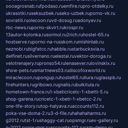
oooagrosnab.ru
fpodaso.ru
emfire.ru
pro-otdelky.ru
ukrasotki.ru
seksuzbek.ru
seks-uzbek.ru
porno-vk.ru
sovratili.ru
olecoon.ru
vd-dosug.ru
adonyev.ru
rbc-news.ru
porno-skvirt.ru
krospr.ru
13autor-kolonka.ru
sormol.ru
2rich.ru
hostel-65.ru
hostserve.ru
porno-na-russkom.ru
mishinlab.ru
neznobi.ru
bigfatcc.ru
habble.ru
starbucksvia.ru
delfinet.ru
silvernano.ru
elestal.ru
vektor-doroga.ru
velotrenajery.ru
pronso54.ru
lenasever.ru
lovinskix.ru
show-pets.ru
smartnews03.ru
discofoxworld.ru
miraclecoon.ru
pongup.ru
hostel65.ru
liura.ru
glasspb.ru
firehunters.ru
gribowo.ru
gnalis.ru
bulkitula.ru
hometown-france.ru
1-xbeticricetc-1-xbetti-5.ru
shop-garena.ru
cricetc-1-xbetr-1-xbetcc-2.ru
one-life-story.ru
top-halyava.ru
accounts112.ru
poka-vse-doma-2.ru
3-d-file.ru
hahahaharms.ru
g2012.ru
tst-1.ru
shaggy-cat.ru
opsmgr.ru
ev-gallery.ru
g-2012.ru
ops-mgr.ru
accounts-112.ru
csm-demo.ru