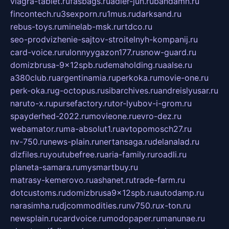
viagra-tablet.ru
fasbags.ru
adler-jun.ru
bandamn.ru
fincontech.ru
3sexporn.ru
1mus.ru
darksand.ru
rebus-toys.ru
minelab-msk.ru
rtdco.ru
seo-prodvizhenie-sajtov-stroitelnyh-kompanij.ru
card-voice.ru
rulonnyygazon177.ru
snow-guard.ru
domizbrusa-9x12spb.ru
demaholding.ru
aalse.ru
a380club.ru
argentinamia.ru
perkoka.ru
movie-one.ru
perk-oka.ru
g-octopus.ru
sibarchives.ru
andreislyusar.ru
naruto-x.ru
pursefactory.ru
tor-lyubov-i-grom.ru
spayderhed-2022.ru
movieone.ru
evro-dez.ru
webamator.ru
ma-absolut1.ru
avtopomosch27.ru
nv-750.ru
news-plain.ru
nertansaga.ru
delanalad.ru
dizfiles.ru
youtubefree.ru
aria-family.ru
roadli.ru
planeta-samara.ru
mysmartbuy.ru
matrasy-kemerovo.ru
ashanet.ru
trade-farm.ru
dotcustoms.ru
domizbrusa9x12spb.ru
autodamp.ru
narasimha.ru
djcommodities.ru
nv750.ru
x-ton.ru
newsplain.ru
cardvoice.ru
modopaper.ru
manunae.ru