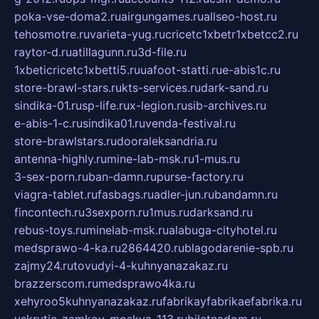
poka-vse-doma2.ru
airgungames.ru
allseo-host.ru
tehosmotre.ru
varieta-yug.ru
cricetc1xbetr1xbetcc2.ru
raytor-d.ru
atillagunn.ru
3d-file.ru
1xbeticricetc1xbetti5.ru
uafoot-statti.ru
e-abis1c.ru
store-brawl-stars.ru
kts-services.ru
dark-sand.ru
sindika-01.ru
sp-life.ru
x-legion.ru
sib-archives.ru
e-abis-1-c.ru
sindika01.ru
venda-festival.ru
store-brawlstars.ru
dooraleksandria.ru
antenna-highly.ru
mine-lab-msk.ru
1-mus.ru
3-sex-porn.ru
ban-damn.ru
purse-factory.ru
viagra-tablet.ru
fasbags.ru
adler-jun.ru
bandamn.ru
fincontech.ru
3sexporn.ru
1mus.ru
darksand.ru
rebus-toys.ru
minelab-msk.ru
alabuga-cityhotel.ru
medsprawo-4-ka.ru
2864420.ru
blagodarenie-spb.ru
zajmy24.ru
tovudyi-4-kuhnyanazakaz.ru
brazzerscom.ru
medsprawo4ka.ru
xehyroo5kuhnyanazakaz.ru
fabrikayfabrikaefabrika.ru