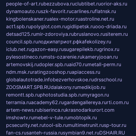
people-of-art.ru
bezzubova.ru
clubtibet.ru
orior-aks.ru
dynamoauto.ru
szk-favorit.ru
carlines.ru
flatnsk.ru
kingbolenskaner.ru
alex-motor.ru
astroline.net.ru
act1.spb.ru
polyglot.com.ru
gidlipetsk.ru
ooo-driada.ru
detsad125.ru
mir-zdoroviya.ru
bruslanovo.ru
siterem.ru
council.spb.ru
лодкипатриот.рф
kafekolizey.ru
iclub.net.ru
gazon-easy.ru
sugarepilekb.ru
grinox.ru
pylesostineco.ru
msts-ozarenie.ru
kameryjooan.ru
artemovskij.ru
dopler.spb.ru
aid70.ru
metall-perm.ru
ndm.msk.ru
ratingzooshop.ru
apiaccess.ru
globalautotrade.info
bezverhovskoe.ru
drsschool.ru
ZOOSMART.SPB.RU
dalakony.ru
medikijob.ru
remontt.spb.ru
photostudia.spb.ru
myragon.ru
terramia.ru
academy62.ru
gardengallereya.ru
rti.com.ru
artem-news.ru
biserinca.ru
krasnodarkurort.com
imshowtv.ru
mebel-v-tule.ru
mobtopik.ru
pcsecurity.net.ru
tool-sib.ru
multimetrunit.ru
sp-tour.ru
fan-cs.ru
santeh-russia.ru
symbian9.net.ru
DSHAIR.RU