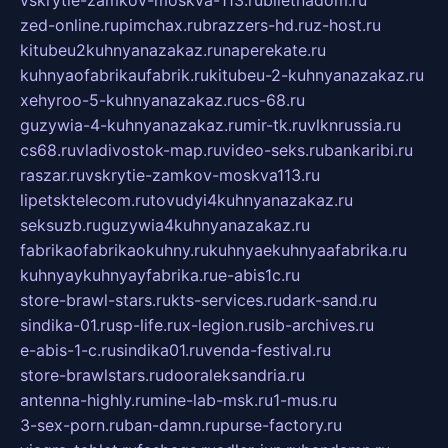
vskrytie-zamkov-moskva-113.ru
biletnadom.ru
zed-online.ru
pimchax.ru
brazzers-hd.ru
z-host.ru
kitubeu2kuhnyanazakaz.ru
naperekate.ru
kuhnyaofabrikaufabrik.ru
kitubeu-2-kuhnyanazakaz.ru
xehyroo-5-kuhnyanazakaz.ru
cs-68.ru
guzywia-4-kuhnyanazakaz.ru
mir-tk.ru
vlknrussia.ru
cs68.ru
vladivostok-map.ru
video-seks.ru
bankaribi.ru
raszar.ru
vskrytie-zamkov-moskva113.ru
lipetsktelecom.ru
tovudyi4kuhnyanazakaz.ru
seksuzb.ru
guzywia4kuhnyanazakaz.ru
fabrikaofabrikaokuhny.ru
kuhnyaekuhnyaafabrika.ru
kuhnyaykuhnyayfabrika.ru
e-abis1c.ru
store-brawl-stars.ru
kts-services.ru
dark-sand.ru
sindika-01.ru
sp-life.ru
x-legion.ru
sib-archives.ru
e-abis-1-c.ru
sindika01.ru
venda-festival.ru
store-brawlstars.ru
dooraleksandria.ru
antenna-highly.ru
mine-lab-msk.ru
1-mus.ru
3-sex-porn.ru
ban-damn.ru
purse-factory.ru