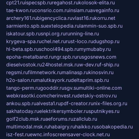
cpt21.ru
ispecspb.ru
regahost.ru
kolosok-elita.ru
tae-kwon.ru
consrio.com.ru
insiam.ru
avegainfo.ru
archery161.ru
bigencyclica.ru
vlast16.ru
korru.net
sarmiento.spb.su
extelopedia.ru
lammin-suo.spb.ru
iskatour.spb.ru
snpi.org.ru
running-line.ru
krygeva-spa.ru
chel.net.ru
rust-loco.ru
dugshop.ru
hl-beta.spb.ru
school494.spb.ru
mymubaby.ru
epoha-metalband.ru
ngr.spb.ru
rusgosnews.com
dieselvostok.ru
24hostel.msk.ru
w-dev.ru
f-ship.ru
regsmi.ru
filmnetwork.ru
malinasp.ru
kinosvin.ru
h2o-salon.ru
malutkayork.ru
deltaprim.spb.ru
tango-perm.ru
gooddir.ru
sgv.su
multiki-online.com
webkrasotki.com
cherinvest.ru
detskiy-ostrov.ru
ankou.spb.ru
alvesta1.ru
pdf-creator.ru
nix-files.org.ru
sakhatoday.ru
elektrikersymboler.ru
sputnikyes.ru
golf2club.msk.ru
aeforums.ru
zallclub.ru
multimodal.msk.ru
habaigry.ru
haikko.ru
sobakopedia.ru
isz-fest.ru
ewnc.info
screensaver-clock.net.ru