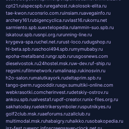
cpt21.ru
ispecspb.ru
regahost.ru
kolosok-elita.ru
tae-kwon.ru
consrio.com.ru
insiam.ru
avegainfo.ru
archery161.ru
bigencyclica.ru
vlast16.ru
korru.net
sarmiento.spb.su
extelopedia.ru
lammin-suo.spb.ru
iskatour.spb.ru
snpi.org.ru
running-line.ru
krygeva-spa.ru
chel.net.ru
rust-loco.ru
dugshop.ru
hl-beta.spb.ru
school494.spb.ru
mymubaby.ru
epoha-metalband.ru
ngr.spb.ru
rusgosnews.com
dieselvostok.ru
24hostel.msk.ru
w-dev.ru
f-ship.ru
regsmi.ru
filmnetwork.ru
malinasp.ru
kinosvin.ru
h2o-salon.ru
malutkayork.ru
deltaprim.spb.ru
tango-perm.ru
gooddir.ru
sgv.su
multiki-online.com
webkrasotki.com
cherinvest.ru
detskiy-ostrov.ru
ankou.spb.ru
alvesta1.ru
pdf-creator.ru
nix-files.org.ru
sakhatoday.ru
elektrikersymboler.ru
sputnikyes.ru
golf2club.msk.ru
aeforums.ru
zallclub.ru
multimodal.msk.ru
habaigry.ru
haikko.ru
sobakopedia.ru
isz-fest.ru
ewnc.info
screensaver-clock.net.ru