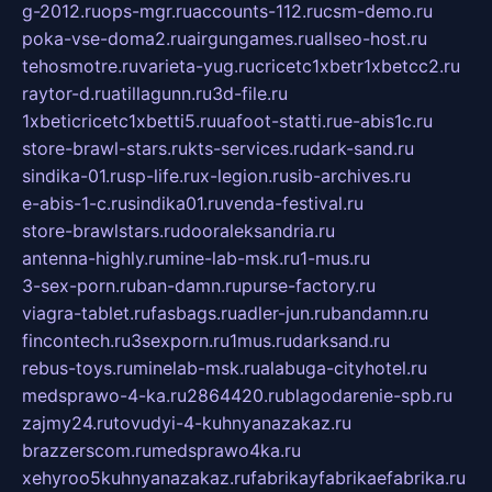
g-2012.ru
ops-mgr.ru
accounts-112.ru
csm-demo.ru
poka-vse-doma2.ru
airgungames.ru
allseo-host.ru
tehosmotre.ru
varieta-yug.ru
cricetc1xbetr1xbetcc2.ru
raytor-d.ru
atillagunn.ru
3d-file.ru
1xbeticricetc1xbetti5.ru
uafoot-statti.ru
e-abis1c.ru
store-brawl-stars.ru
kts-services.ru
dark-sand.ru
sindika-01.ru
sp-life.ru
x-legion.ru
sib-archives.ru
e-abis-1-c.ru
sindika01.ru
venda-festival.ru
store-brawlstars.ru
dooraleksandria.ru
antenna-highly.ru
mine-lab-msk.ru
1-mus.ru
3-sex-porn.ru
ban-damn.ru
purse-factory.ru
viagra-tablet.ru
fasbags.ru
adler-jun.ru
bandamn.ru
fincontech.ru
3sexporn.ru
1mus.ru
darksand.ru
rebus-toys.ru
minelab-msk.ru
alabuga-cityhotel.ru
medsprawo-4-ka.ru
2864420.ru
blagodarenie-spb.ru
zajmy24.ru
tovudyi-4-kuhnyanazakaz.ru
brazzerscom.ru
medsprawo4ka.ru
xehyroo5kuhnyanazakaz.ru
fabrikayfabrikaefabrika.ru