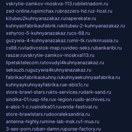
vskrytie-zamkov-moskva-113.ru
biletnadom.ru
zed-online.ru
pimchax.ru
brazzers-hd.ru
z-host.ru
kitubeu2kuhnyanazakaz.ru
naperekate.ru
kuhnyaofabrikaufabrik.ru
kitubeu-2-kuhnyanazakaz.ru
xehyroo-5-kuhnyanazakaz.ru
cs-68.ru
guzywia-4-kuhnyanazakaz.ru
mir-tk.ru
vlknrussia.ru
cs68.ru
vladivostok-map.ru
video-seks.ru
bankaribi.ru
raszar.ru
vskrytie-zamkov-moskva113.ru
lipetsktelecom.ru
tovudyi4kuhnyanazakaz.ru
seksuzb.ru
guzywia4kuhnyanazakaz.ru
fabrikaofabrikaokuhny.ru
kuhnyaekuhnyaafabrika.ru
kuhnyaykuhnyayfabrika.ru
e-abis1c.ru
store-brawl-stars.ru
kts-services.ru
dark-sand.ru
sindika-01.ru
sp-life.ru
x-legion.ru
sib-archives.ru
e-abis-1-c.ru
sindika01.ru
venda-festival.ru
store-brawlstars.ru
dooraleksandria.ru
antenna-highly.ru
mine-lab-msk.ru
1-mus.ru
3-sex-porn.ru
ban-damn.ru
purse-factory.ru