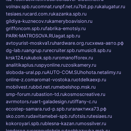
volnav.spb.ru
comnat.ru
npf.net.ru
7bit.pp.ru
kalugatur.ru
tesiaes.ru
card.com.ru
kazanka.spb.ru
gildiya-kuznecov.ru
kameryboavision.ru
griffoncom.spb.ru
fabrika-emotsiy.ru
PARK-MATROSOVA.RU
agat.spb.ru
avtoyurist-moskva1.ru
hardware.org.ru
схема-авто.рф
dg-lab.ru
angrup.ru
recruiter.spb.ru
music8.spb.ru
krsk124.ru
kubok.spb.ru
romanofforex.ru
analitikaplus.ru
spyonline.ru
zosikamery.ru
sloboda-ural.pp.ru
AUTO-COM.SU
hohota.net
alimy.ru
online-z.com
aromat-vostoka.ru
otdelkaexp.ru
mobilvest.ru
bbd.net.ru
mebelshop.msk.ru
smp-forum.ru
bastion-td.ru
kosmoscreative.ru
avrmotors.ru
art-galadesign.ru
tiffany-c.ru
ecostep-samara.ru
d-p.spb.ru
галактика73.рф
sko.com.ru
davitamebel-spb.ru
fotsis.ru
tesiaes.ru
kokoroyari.spb.ru
blesna-kazan.ru
mossilver.ru
lenderoq.ru
sergeydobrin.ru
tochkazvuka.msk.ru