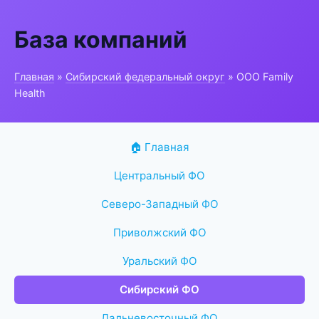
База компаний
Главная
»
Сибирский федеральный округ
» ООО Family
Health
🏠 Главная
Центральный ФО
Северо-Западный ФО
Приволжский ФО
Уральский ФО
Сибирский ФО
Дальневосточный ФО