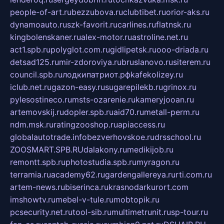
people-of-art.ru
bezzubova.ru
clubtibet.ru
orior-aks.ru
dynamoauto.ru
szk-favorit.ru
carlines.ru
flatnsk.ru
kingbolenskaner.ru
alex-motor.ru
astroline.net.ru
act1.spb.ru
polyglot.com.ru
gidlipetsk.ru
ooo-driada.ru
detsad125.ru
mir-zdoroviya.ru
bruslanovo.ru
siterem.ru
council.spb.ru
лодкипатриот.рф
kafekolizey.ru
iclub.net.ru
gazon-easy.ru
sugarepilekb.ru
grinox.ru
pylesostineco.ru
msts-ozarenie.ru
kameryjooan.ru
artemovskij.ru
dopler.spb.ru
aid70.ru
metall-perm.ru
ndm.msk.ru
ratingzooshop.ru
apiaccess.ru
globalautotrade.info
bezverhovskoe.ru
drsschool.ru
ZOOSMART.SPB.RU
dalakony.ru
medikijob.ru
remontt.spb.ru
photostudia.spb.ru
myragon.ru
terramia.ru
academy62.ru
gardengallereya.ru
rti.com.ru
artem-news.ru
biserinca.ru
krasnodarkurort.com
imshowtv.ru
mebel-v-tule.ru
mobtopik.ru
pcsecurity.net.ru
tool-sib.ru
multimetrunit.ru
sp-tour.ru