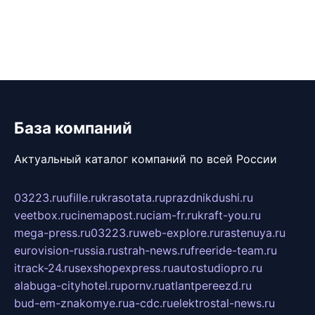
База компаний
Актуальный каталог компаний по всей России
03223.ru
ufille.ru
krasotata.ru
prazdnikdushi.ru
veetbox.ru
cinemapost.ru
ciam-fr.ru
kraft-you.ru
mega-press.ru
03223.ru
web-explore.ru
rastenuya.ru
eurovision-russia.ru
strah-news.ru
freeride-team.ru
itrack-24.ru
sexshopexpress.ru
autostudiopro.ru
alabuga-cityhotel.ru
pornv.ru
atlantpereezd.ru
bud-em-znakomye.ru
a-cdc.ru
elektrostal-news.ru