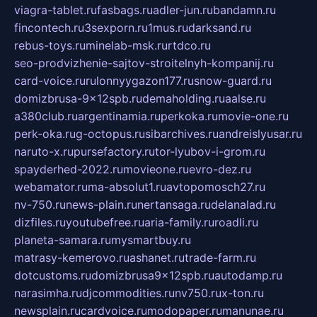
viagra-tablet.ru
fasbags.ru
adler-jun.ru
bandamn.ru
fincontech.ru
3sexporn.ru
1mus.ru
darksand.ru
rebus-toys.ru
minelab-msk.ru
rtdco.ru
seo-prodvizhenie-sajtov-stroitelnyh-kompanij.ru
card-voice.ru
rulonnyygazon177.ru
snow-guard.ru
domizbrusa-9x12spb.ru
demaholding.ru
aalse.ru
a380club.ru
argentinamia.ru
perkoka.ru
movie-one.ru
perk-oka.ru
g-octopus.ru
sibarchives.ru
andreislyusar.ru
naruto-x.ru
pursefactory.ru
tor-lyubov-i-grom.ru
spayderhed-2022.ru
movieone.ru
evro-dez.ru
webamator.ru
ma-absolut1.ru
avtopomosch27.ru
nv-750.ru
news-plain.ru
nertansaga.ru
delanalad.ru
dizfiles.ru
youtubefree.ru
aria-family.ru
roadli.ru
planeta-samara.ru
mysmartbuy.ru
matrasy-kemerovo.ru
ashanet.ru
trade-farm.ru
dotcustoms.ru
domizbrusa9x12spb.ru
autodamp.ru
narasimha.ru
djcommodities.ru
nv750.ru
x-ton.ru
newsplain.ru
cardvoice.ru
modopaper.ru
manunae.ru