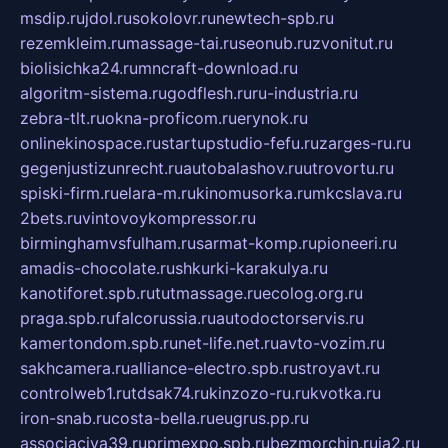
msdip.ru
jdol.ru
sokolovr.ru
newtech-spb.ru
rezemkleim.ru
massage-tai.ru
seonub.ru
zvonitut.ru
biolisichka24.ru
mncraft-download.ru
algoritm-sistema.ru
godflesh.ru
ru-industria.ru
zebra-tlt.ru
okna-proficom.ru
erynok.ru
onlinekinospace.ru
startupstudio-fefu.ru
zarges-ru.ru
gegenjustizunrecht.ru
autobalashov.ru
utrovortu.ru
spiski-firm.ru
elara-m.ru
kinomusorka.ru
mkcslava.ru
2bets.ru
vintovoykompressor.ru
birminghamvsfulham.ru
sarmat-komp.ru
pioneeri.ru
amadis-chocolate.ru
shkurki-karakulya.ru
kanotiforet.spb.ru
tutmassage.ru
ecolog.org.ru
praga.spb.ru
falcorussia.ru
autodoctorservis.ru
kamertondom.spb.ru
net-life.net.ru
avto-vozim.ru
sakhcamera.ru
alliance-electro.spb.ru
stroyavt.ru
controlweb1.ru
tdsak74.ru
kinzozo-ru.ru
kvotka.ru
iron-snab.ru
costa-bella.ru
eugrus.pp.ru
associaciya39.ru
primexpo.spb.ru
bezmorchin.ru
ia2.ru