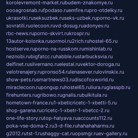
korolevremont-market.ru
budem-znakomye.ru
oooagrosnab.ru
fpodaso.ru
emfire.ru
pro-otdelky.ru
ukrasotki.ru
seksuzbek.ru
seks-uzbek.ru
porno-vk.ru
sovratili.ru
olecoon.ru
vd-dosug.ru
adonyev.ru
rbc-news.ru
porno-skvirt.ru
krospr.ru
13autor-kolonka.ru
sormol.ru
2rich.ru
hostel-65.ru
hostserve.ru
porno-na-russkom.ru
mishinlab.ru
neznobi.ru
bigfatcc.ru
habble.ru
starbucksvia.ru
delfinet.ru
silvernano.ru
elestal.ru
vektor-doroga.ru
velotrenajery.ru
pronso54.ru
lenasever.ru
lovinskix.ru
show-pets.ru
smartnews03.ru
discofoxworld.ru
miraclecoon.ru
pongup.ru
hostel65.ru
liura.ru
glasspb.ru
firehunters.ru
gribowo.ru
gnalis.ru
bulkitula.ru
hometown-france.ru
1-xbeticricetc-1-xbetti-5.ru
shop-garena.ru
cricetc-1-xbetr-1-xbetcc-2.ru
one-life-story.ru
top-halyava.ru
accounts112.ru
poka-vse-doma-2.ru
3-d-file.ru
hahahaharms.ru
g2012.ru
tst-1.ru
shaggy-cat.ru
opsmgr.ru
ev-gallery.ru