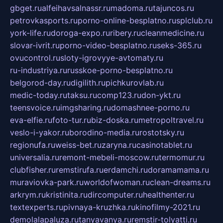
gbget.ru
alfeihavsalnassr.ru
madoma.ru
tajuncos.ru
petrovkasports.ru
porno-online-besplatno.ru
splclub.ru
york-life.ru
doroga-expo.ru
ribery.ru
cleanmedicine.ru
slovar-ivrit.ru
porno-video-besplatno.ru
seks-365.ru
ovucontrol.ru
sloty-igrovyye-avtomaty.ru
ru-industriya.ru
russkoe-porno-besplatno.ru
belgorod-day.ru
digilith.ru
pichkurovlab.ru
medic-today.ru
taksu.ru
comp123.ru
don-ykt.ru
teensvoice.ru
imgsharing.ru
domashnee-porno.ru
eva-elfie.ru
foto-tur.ru
biz-doska.ru
metropoltravel.ru
veslo-i-yakor.ru
borodino-media.ru
rostotsky.ru
regionufa.ru
weiss-bet.ru
zaryna.ru
casinotablet.ru
universalia.ru
remont-mebeli-moscow.ru
termomur.ru
clubfisher.ru
remstirufa.ru
erdamchi.ru
doramamama.ru
muraviovka-park.ru
worldofwoman.ru
clean-dreams.ru
arkrym.ru
kristinita.ru
dircomputer.ru
healthenter.ru
textexperts.ru
pivnaya-kruzhka.ru
kinofilmy-2021.ru
demolalapaluza.ru
tanyavanya.ru
remstir-tolyatti.ru