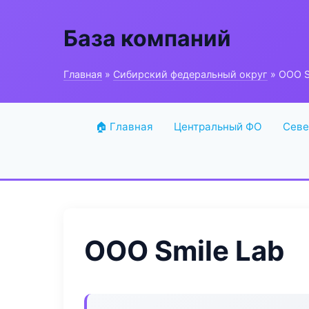
База компаний
Главная
»
Сибирский федеральный округ
» ООО S
🏠 Главная
Центральный ФО
Севе
ООО Smile Lab