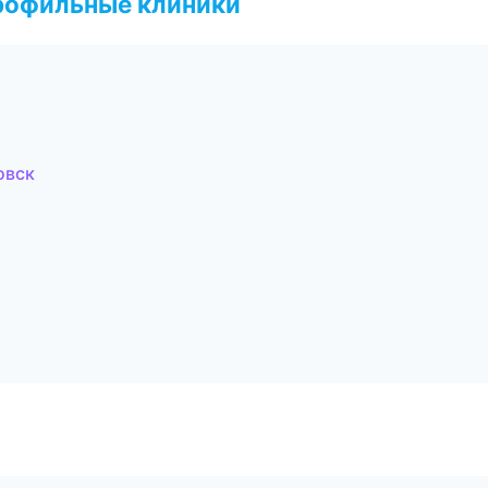
рофильные клиники
овск