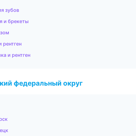
ия зубов
я и брекеты
озом
и рентген
ка и рентген
ский федеральный округ
рск
нецк