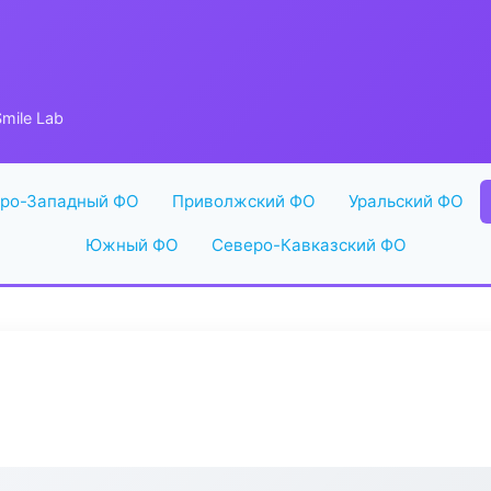
mile Lab
ро-Западный ФО
Приволжский ФО
Уральский ФО
Южный ФО
Северо-Кавказский ФО