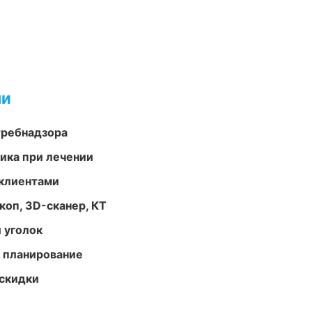
ми
требнадзора
тика при лечении
 клиентами
оп, 3D-сканер, КТ
 уголок
 планирование
скидки