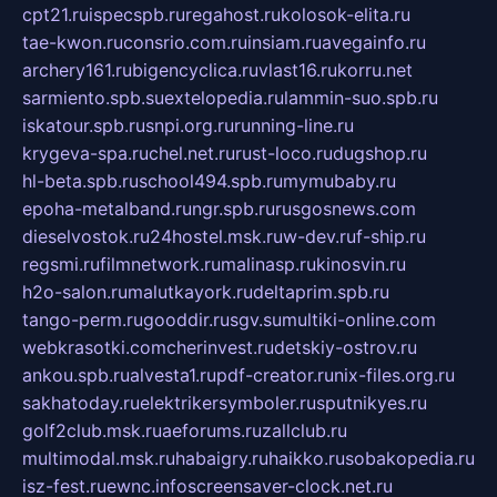
cpt21.ru
ispecspb.ru
regahost.ru
kolosok-elita.ru
tae-kwon.ru
consrio.com.ru
insiam.ru
avegainfo.ru
archery161.ru
bigencyclica.ru
vlast16.ru
korru.net
sarmiento.spb.su
extelopedia.ru
lammin-suo.spb.ru
iskatour.spb.ru
snpi.org.ru
running-line.ru
krygeva-spa.ru
chel.net.ru
rust-loco.ru
dugshop.ru
hl-beta.spb.ru
school494.spb.ru
mymubaby.ru
epoha-metalband.ru
ngr.spb.ru
rusgosnews.com
dieselvostok.ru
24hostel.msk.ru
w-dev.ru
f-ship.ru
regsmi.ru
filmnetwork.ru
malinasp.ru
kinosvin.ru
h2o-salon.ru
malutkayork.ru
deltaprim.spb.ru
tango-perm.ru
gooddir.ru
sgv.su
multiki-online.com
webkrasotki.com
cherinvest.ru
detskiy-ostrov.ru
ankou.spb.ru
alvesta1.ru
pdf-creator.ru
nix-files.org.ru
sakhatoday.ru
elektrikersymboler.ru
sputnikyes.ru
golf2club.msk.ru
aeforums.ru
zallclub.ru
multimodal.msk.ru
habaigry.ru
haikko.ru
sobakopedia.ru
isz-fest.ru
ewnc.info
screensaver-clock.net.ru