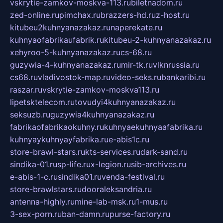
vskrytie-zamkov-moskva-113.ru
biletnadom.ru
zed-online.ru
pimchax.ru
brazzers-hd.ru
z-host.ru
kitubeu2kuhnyanazakaz.ru
naperekate.ru
kuhnyaofabrikaufabrik.ru
kitubeu-2-kuhnyanazakaz.ru
xehyroo-5-kuhnyanazakaz.ru
cs-68.ru
guzywia-4-kuhnyanazakaz.ru
mir-tk.ru
vlknrussia.ru
cs68.ru
vladivostok-map.ru
video-seks.ru
bankaribi.ru
raszar.ru
vskrytie-zamkov-moskva113.ru
lipetsktelecom.ru
tovudyi4kuhnyanazakaz.ru
seksuzb.ru
guzywia4kuhnyanazakaz.ru
fabrikaofabrikaokuhny.ru
kuhnyaekuhnyaafabrika.ru
kuhnyaykuhnyayfabrika.ru
e-abis1c.ru
store-brawl-stars.ru
kts-services.ru
dark-sand.ru
sindika-01.ru
sp-life.ru
x-legion.ru
sib-archives.ru
e-abis-1-c.ru
sindika01.ru
venda-festival.ru
store-brawlstars.ru
dooraleksandria.ru
antenna-highly.ru
mine-lab-msk.ru
1-mus.ru
3-sex-porn.ru
ban-damn.ru
purse-factory.ru