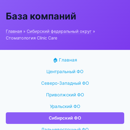
База компаний
Главная
»
Сибирский федеральный округ
»
Стоматология Clinic Care
🏠 Главная
Центральный ФО
Северо-Западный ФО
Приволжский ФО
Уральский ФО
Сибирский ФО
Дальневосточный ФО