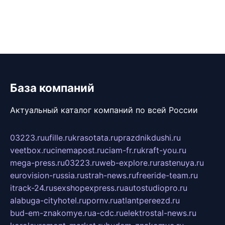
База компаний
Актуальный каталог компаний по всей России
03223.ru
ufille.ru
krasotata.ru
prazdnikdushi.ru
veetbox.ru
cinemapost.ru
ciam-fr.ru
kraft-you.ru
mega-press.ru
03223.ru
web-explore.ru
rastenuya.ru
eurovision-russia.ru
strah-news.ru
freeride-team.ru
itrack-24.ru
sexshopexpress.ru
autostudiopro.ru
alabuga-cityhotel.ru
pornv.ru
atlantpereezd.ru
bud-em-znakomye.ru
a-cdc.ru
elektrostal-news.ru