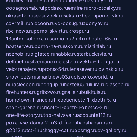
korolevremont-market.ru
budem-znakomye.ru
oooagrosnab.ru
fpodaso.ru
emfire.ru
pro-otdelky.ru
ukrasotki.ru
seksuzbek.ru
seks-uzbek.ru
porno-vk.ru
sovratili.ru
olecoon.ru
vd-dosug.ru
adonyev.ru
rbc-news.ru
porno-skvirt.ru
krospr.ru
13autor-kolonka.ru
sormol.ru
2rich.ru
hostel-65.ru
hostserve.ru
porno-na-russkom.ru
mishinlab.ru
neznobi.ru
bigfatcc.ru
habble.ru
starbucksvia.ru
delfinet.ru
silvernano.ru
elestal.ru
vektor-doroga.ru
velotrenajery.ru
pronso54.ru
lenasever.ru
lovinskix.ru
show-pets.ru
smartnews03.ru
discofoxworld.ru
miraclecoon.ru
pongup.ru
hostel65.ru
liura.ru
glasspb.ru
firehunters.ru
gribowo.ru
gnalis.ru
bulkitula.ru
hometown-france.ru
1-xbeticricetc-1-xbetti-5.ru
shop-garena.ru
cricetc-1-xbetr-1-xbetcc-2.ru
one-life-story.ru
top-halyava.ru
accounts112.ru
poka-vse-doma-2.ru
3-d-file.ru
hahahaharms.ru
g2012.ru
tst-1.ru
shaggy-cat.ru
opsmgr.ru
ev-gallery.ru