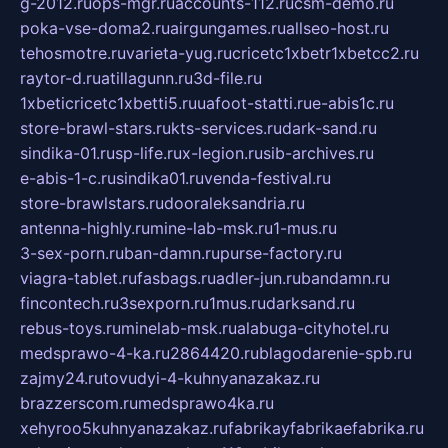
g-2012.ru
ops-mgr.ru
accounts-112.ru
csm-demo.ru
poka-vse-doma2.ru
airgungames.ru
allseo-host.ru
tehosmotre.ru
varieta-yug.ru
cricetc1xbetr1xbetcc2.ru
raytor-d.ru
atillagunn.ru
3d-file.ru
1xbeticricetc1xbetti5.ru
uafoot-statti.ru
e-abis1c.ru
store-brawl-stars.ru
kts-services.ru
dark-sand.ru
sindika-01.ru
sp-life.ru
x-legion.ru
sib-archives.ru
e-abis-1-c.ru
sindika01.ru
venda-festival.ru
store-brawlstars.ru
dooraleksandria.ru
antenna-highly.ru
mine-lab-msk.ru
1-mus.ru
3-sex-porn.ru
ban-damn.ru
purse-factory.ru
viagra-tablet.ru
fasbags.ru
adler-jun.ru
bandamn.ru
fincontech.ru
3sexporn.ru
1mus.ru
darksand.ru
rebus-toys.ru
minelab-msk.ru
alabuga-cityhotel.ru
medsprawo-4-ka.ru
2864420.ru
blagodarenie-spb.ru
zajmy24.ru
tovudyi-4-kuhnyanazakaz.ru
brazzerscom.ru
medsprawo4ka.ru
xehyroo5kuhnyanazakaz.ru
fabrikayfabrikaefabrika.ru