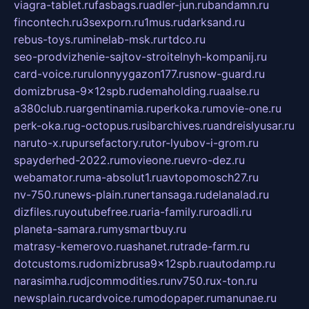
viagra-tablet.ru
fasbags.ru
adler-jun.ru
bandamn.ru
fincontech.ru
3sexporn.ru
1mus.ru
darksand.ru
rebus-toys.ru
minelab-msk.ru
rtdco.ru
seo-prodvizhenie-sajtov-stroitelnyh-kompanij.ru
card-voice.ru
rulonnyygazon177.ru
snow-guard.ru
domizbrusa-9x12spb.ru
demaholding.ru
aalse.ru
a380club.ru
argentinamia.ru
perkoka.ru
movie-one.ru
perk-oka.ru
g-octopus.ru
sibarchives.ru
andreislyusar.ru
naruto-x.ru
pursefactory.ru
tor-lyubov-i-grom.ru
spayderhed-2022.ru
movieone.ru
evro-dez.ru
webamator.ru
ma-absolut1.ru
avtopomosch27.ru
nv-750.ru
news-plain.ru
nertansaga.ru
delanalad.ru
dizfiles.ru
youtubefree.ru
aria-family.ru
roadli.ru
planeta-samara.ru
mysmartbuy.ru
matrasy-kemerovo.ru
ashanet.ru
trade-farm.ru
dotcustoms.ru
domizbrusa9x12spb.ru
autodamp.ru
narasimha.ru
djcommodities.ru
nv750.ru
x-ton.ru
newsplain.ru
cardvoice.ru
modopaper.ru
manunae.ru