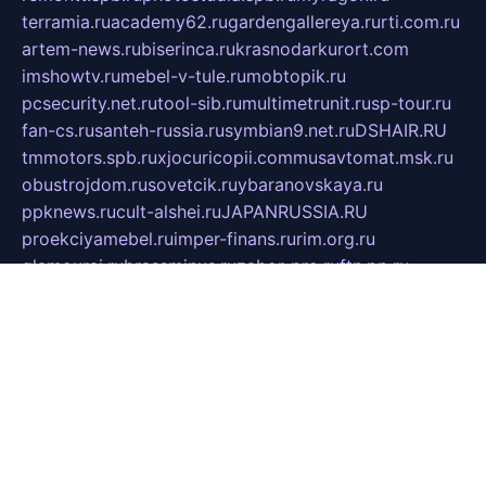
terramia.ru
academy62.ru
gardengallereya.ru
rti.com.ru
artem-news.ru
biserinca.ru
krasnodarkurort.com
imshowtv.ru
mebel-v-tule.ru
mobtopik.ru
pcsecurity.net.ru
tool-sib.ru
multimetrunit.ru
sp-tour.ru
fan-cs.ru
santeh-russia.ru
symbian9.net.ru
DSHAIR.RU
tmmotors.spb.ru
xjocuricopii.com
musavtomat.msk.ru
obustrojdom.ru
sovetcik.ru
ybaranovskaya.ru
ppknews.ru
cult-alshei.ru
JAPANRUSSIA.RU
proekciyamebel.ru
imper-finans.ru
rim.org.ru
glamourai.ru
brassminus.ru
zabor-pro.ru
ftn.pp.ru
dorogoe58.ru
laimengpacker.ru
kuzova-zapchasti.ru
sageerp.ru
taxodrom.ru
dsrazvitie.ru
hardcity.net.ru
ratinghomegames.ru
topservice25.ru
gubernyan.ru
gtglasslined.ru
ii4.ru
tssport.spb.ru
andorra24.com
blackwallstreet.ru
oboimos.ru
optim-doors.com.ru
ikuch.ru
nycr.org.ru
npa21.ru
vremya-ch.spb.ru
desert000.ru
ivtorgi.ru
ifiori.ru
catalog-statei.ru
dcv.org.ru
spetsmaster174.ru
ipkameryhiseeu.ru