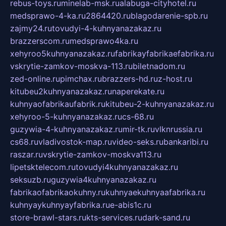
rebus-toys.ru
minelab-msk.ru
alabuga-cityhotel.ru
medsprawo-4-ka.ru
2864420.ru
blagodarenie-spb.ru
zajmy24.ru
tovudyi-4-kuhnyanazakaz.ru
brazzerscom.ru
medsprawo4ka.ru
xehyroo5kuhnyanazakaz.ru
fabrikayfabrikaefabrika.ru
vskrytie-zamkov-moskva-113.ru
biletnadom.ru
zed-online.ru
pimchax.ru
brazzers-hd.ru
z-host.ru
kitubeu2kuhnyanazakaz.ru
naperekate.ru
kuhnyaofabrikaufabrik.ru
kitubeu-2-kuhnyanazakaz.ru
xehyroo-5-kuhnyanazakaz.ru
cs-68.ru
guzywia-4-kuhnyanazakaz.ru
mir-tk.ru
vlknrussia.ru
cs68.ru
vladivostok-map.ru
video-seks.ru
bankaribi.ru
raszar.ru
vskrytie-zamkov-moskva113.ru
lipetsktelecom.ru
tovudyi4kuhnyanazakaz.ru
seksuzb.ru
guzywia4kuhnyanazakaz.ru
fabrikaofabrikaokuhny.ru
kuhnyaekuhnyaafabrika.ru
kuhnyaykuhnyayfabrika.ru
e-abis1c.ru
store-brawl-stars.ru
kts-services.ru
dark-sand.ru