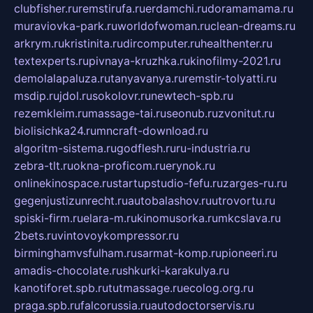
clubfisher.ru
remstirufa.ru
erdamchi.ru
doramamama.ru
muraviovka-park.ru
worldofwoman.ru
clean-dreams.ru
arkrym.ru
kristinita.ru
dircomputer.ru
healthenter.ru
textexperts.ru
pivnaya-kruzhka.ru
kinofilmy-2021.ru
demolalapaluza.ru
tanyavanya.ru
remstir-tolyatti.ru
msdip.ru
jdol.ru
sokolovr.ru
newtech-spb.ru
rezemkleim.ru
massage-tai.ru
seonub.ru
zvonitut.ru
biolisichka24.ru
mncraft-download.ru
algoritm-sistema.ru
godflesh.ru
ru-industria.ru
zebra-tlt.ru
okna-proficom.ru
erynok.ru
onlinekinospace.ru
startupstudio-fefu.ru
zarges-ru.ru
gegenjustizunrecht.ru
autobalashov.ru
utrovortu.ru
spiski-firm.ru
elara-m.ru
kinomusorka.ru
mkcslava.ru
2bets.ru
vintovoykompressor.ru
birminghamvsfulham.ru
sarmat-komp.ru
pioneeri.ru
amadis-chocolate.ru
shkurki-karakulya.ru
kanotiforet.spb.ru
tutmassage.ru
ecolog.org.ru
praga.spb.ru
falcorussia.ru
autodoctorservis.ru