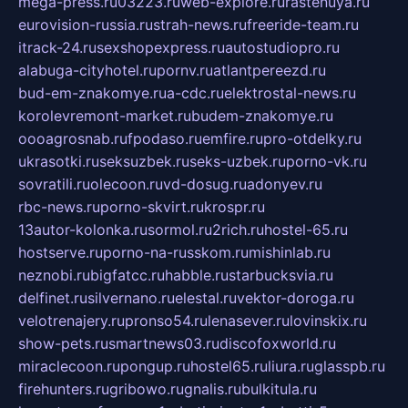
mega-press.ru
03223.ru
web-explore.ru
rastenuya.ru
eurovision-russia.ru
strah-news.ru
freeride-team.ru
itrack-24.ru
sexshopexpress.ru
autostudiopro.ru
alabuga-cityhotel.ru
pornv.ru
atlantpereezd.ru
bud-em-znakomye.ru
a-cdc.ru
elektrostal-news.ru
korolevremont-market.ru
budem-znakomye.ru
oooagrosnab.ru
fpodaso.ru
emfire.ru
pro-otdelky.ru
ukrasotki.ru
seksuzbek.ru
seks-uzbek.ru
porno-vk.ru
sovratili.ru
olecoon.ru
vd-dosug.ru
adonyev.ru
rbc-news.ru
porno-skvirt.ru
krospr.ru
13autor-kolonka.ru
sormol.ru
2rich.ru
hostel-65.ru
hostserve.ru
porno-na-russkom.ru
mishinlab.ru
neznobi.ru
bigfatcc.ru
habble.ru
starbucksvia.ru
delfinet.ru
silvernano.ru
elestal.ru
vektor-doroga.ru
velotrenajery.ru
pronso54.ru
lenasever.ru
lovinskix.ru
show-pets.ru
smartnews03.ru
discofoxworld.ru
miraclecoon.ru
pongup.ru
hostel65.ru
liura.ru
glasspb.ru
firehunters.ru
gribowo.ru
gnalis.ru
bulkitula.ru