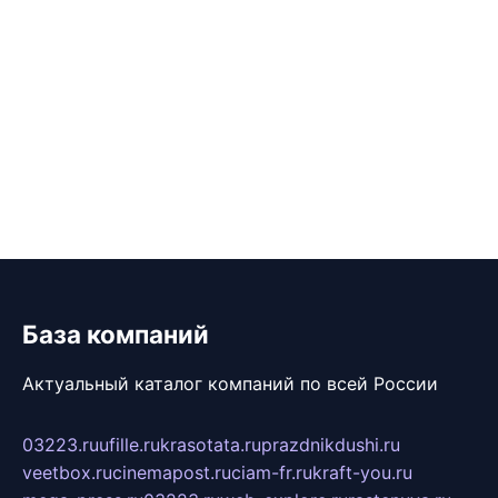
База компаний
Актуальный каталог компаний по всей России
03223.ru
ufille.ru
krasotata.ru
prazdnikdushi.ru
veetbox.ru
cinemapost.ru
ciam-fr.ru
kraft-you.ru