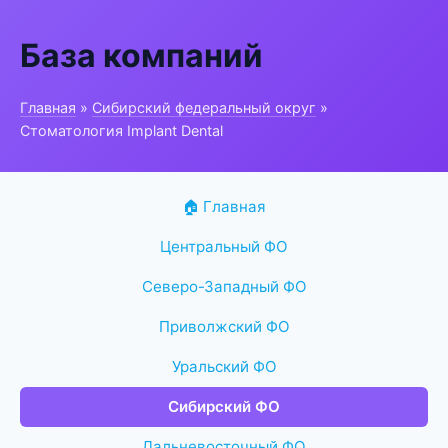
База компаний
Главная
»
Сибирский федеральный округ
»
Стоматология Implant Dental
🏠 Главная
Центральный ФО
Северо-Западный ФО
Приволжский ФО
Уральский ФО
Сибирский ФО
Дальневосточный ФО