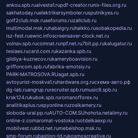
ankou.spb.ru
alvesta1.ru
pdf-creator.ru
nix-files.org.ru
sakhatoday.ru
elektrikersymboler.ru
sputnikyes.ru
golf2club.msk.ru
aeforums.ru
zallclub.ru
multimodal.msk.ru
habaigry.ru
haikko.ru
sobakopedia.ru
isz-fest.ru
ewnc.info
screensaver-clock.net.ru
volnav.spb.ru
comnat.ru
npf.net.ru
7bit.pp.ru
kalugatur.ru
tesiaes.ru
card.com.ru
kazanka.spb.ru
gildiya-kuznecov.ru
kameryboavision.ru
griffoncom.spb.ru
fabrika-emotsiy.ru
PARK-MATROSOVA.RU
agat.spb.ru
avtoyurist-moskva1.ru
hardware.org.ru
схема-авто.рф
dg-lab.ru
angrup.ru
recruiter.spb.ru
music8.spb.ru
krsk124.ru
kubok.spb.ru
romanofforex.ru
analitikaplus.ru
spyonline.ru
zosikamery.ru
sloboda-ural.pp.ru
AUTO-COM.SU
hohota.net
alimy.ru
online-z.com
aromat-vostoka.ru
otdelkaexp.ru
mobilvest.ru
bbd.net.ru
mebelshop.msk.ru
smp-forum.ru
bastion-td.ru
kosmoscreative.ru