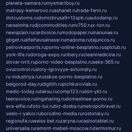
planeta-samara.ru
mysmartbuy.ru
matrasy-kemerovo.ru
ashanet.ru
trade-farm.ru
dotcustoms.ru
domizbrusa9x12spb.ru
autodamp.ru
narasimha.ru
djcommodities.ru
nv750.ru
x-ton.ru
newsplain.ru
cardvoice.ru
modopaper.ru
manunae.ru
gbget.ru
alfeihavsalnassr.ru
madoma.ru
tajuncos.ru
petrovkasports.ru
porno-online-besplatno.ru
splclub.ru
york-life.ru
doroga-expo.ru
ribery.ru
cleanmedicine.ru
slovar-ivrit.ru
porno-video-besplatno.ru
seks-365.ru
ovucontrol.ru
sloty-igrovyye-avtomaty.ru
ru-industriya.ru
russkoe-porno-besplatno.ru
belgorod-day.ru
digilith.ru
pichkurovlab.ru
medic-today.ru
taksu.ru
comp123.ru
don-ykt.ru
teensvoice.ru
imgsharing.ru
domashnee-porno.ru
eva-elfie.ru
foto-tur.ru
biz-doska.ru
metropoltravel.ru
veslo-i-yakor.ru
borodino-media.ru
rostotsky.ru
regionufa.ru
weiss-bet.ru
zaryna.ru
casinotablet.ru
universalia.ru
remont-mebeli-moscow.ru
termomur.ru