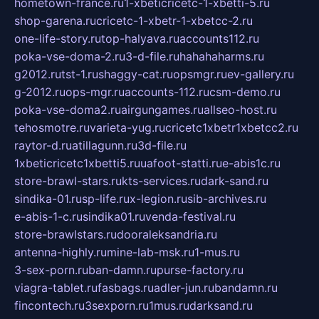
hometown-france.ru
1-xbeticricetc-1-xbetti-5.ru
shop-garena.ru
cricetc-1-xbetr-1-xbetcc-2.ru
one-life-story.ru
top-halyava.ru
accounts112.ru
poka-vse-doma-2.ru
3-d-file.ru
hahahaharms.ru
g2012.ru
tst-1.ru
shaggy-cat.ru
opsmgr.ru
ev-gallery.ru
g-2012.ru
ops-mgr.ru
accounts-112.ru
csm-demo.ru
poka-vse-doma2.ru
airgungames.ru
allseo-host.ru
tehosmotre.ru
varieta-yug.ru
cricetc1xbetr1xbetcc2.ru
raytor-d.ru
atillagunn.ru
3d-file.ru
1xbeticricetc1xbetti5.ru
uafoot-statti.ru
e-abis1c.ru
store-brawl-stars.ru
kts-services.ru
dark-sand.ru
sindika-01.ru
sp-life.ru
x-legion.ru
sib-archives.ru
e-abis-1-c.ru
sindika01.ru
venda-festival.ru
store-brawlstars.ru
dooraleksandria.ru
antenna-highly.ru
mine-lab-msk.ru
1-mus.ru
3-sex-porn.ru
ban-damn.ru
purse-factory.ru
viagra-tablet.ru
fasbags.ru
adler-jun.ru
bandamn.ru
fincontech.ru
3sexporn.ru
1mus.ru
darksand.ru