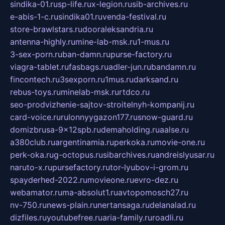
sindika-01.ru
sp-life.ru
x-legion.ru
sib-archives.ru
e-abis-1-c.ru
sindika01.ru
venda-festival.ru
store-brawlstars.ru
dooraleksandria.ru
antenna-highly.ru
mine-lab-msk.ru
1-mus.ru
3-sex-porn.ru
ban-damn.ru
purse-factory.ru
viagra-tablet.ru
fasbags.ru
adler-jun.ru
bandamn.ru
fincontech.ru
3sexporn.ru
1mus.ru
darksand.ru
rebus-toys.ru
minelab-msk.ru
rtdco.ru
seo-prodvizhenie-sajtov-stroitelnyh-kompanij.ru
card-voice.ru
rulonnyygazon177.ru
snow-guard.ru
domizbrusa-9x12spb.ru
demaholding.ru
aalse.ru
a380club.ru
argentinamia.ru
perkoka.ru
movie-one.ru
perk-oka.ru
g-octopus.ru
sibarchives.ru
andreislyusar.ru
naruto-x.ru
pursefactory.ru
tor-lyubov-i-grom.ru
spayderhed-2022.ru
movieone.ru
evro-dez.ru
webamator.ru
ma-absolut1.ru
avtopomosch27.ru
nv-750.ru
news-plain.ru
nertansaga.ru
delanalad.ru
dizfiles.ru
youtubefree.ru
aria-family.ru
roadli.ru