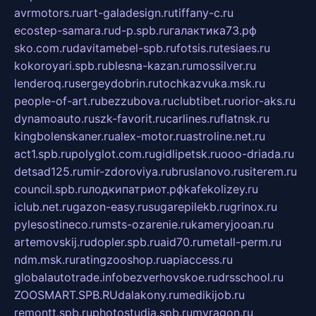
avrmotors.ru
art-galadesign.ru
tiffany-c.ru
ecostep-samara.ru
d-p.spb.ru
галактика73.рф
sko.com.ru
davitamebel-spb.ru
fotsis.ru
tesiaes.ru
kokoroyari.spb.ru
blesna-kazan.ru
mossilver.ru
lenderoq.ru
sergeydobrin.ru
tochkazvuka.msk.ru
people-of-art.ru
bezzubova.ru
clubtibet.ru
orior-aks.ru
dynamoauto.ru
szk-favorit.ru
carlines.ru
flatnsk.ru
kingbolenskaner.ru
alex-motor.ru
astroline.net.ru
act1.spb.ru
polyglot.com.ru
gidlipetsk.ru
ooo-driada.ru
detsad125.ru
mir-zdoroviya.ru
bruslanovo.ru
siterem.ru
council.spb.ru
лодкипатриот.рф
kafekolizey.ru
iclub.net.ru
gazon-easy.ru
sugarepilekb.ru
grinox.ru
pylesostineco.ru
msts-ozarenie.ru
kameryjooan.ru
artemovskij.ru
dopler.spb.ru
aid70.ru
metall-perm.ru
ndm.msk.ru
ratingzooshop.ru
apiaccess.ru
globalautotrade.info
bezverhovskoe.ru
drsschool.ru
ZOOSMART.SPB.RU
dalakony.ru
medikijob.ru
remontt.spb.ru
photostudia.spb.ru
myragon.ru