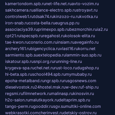
kamertondom.spb.ru
net-life.net.ru
avto-vozim.ru
sakhcamera.ru
alliance-electro.spb.ru
stroyavt.ru
controlweb1.ru
tdsak74.ru
kinzozo-ru.ru
kvotka.ru
iron-snab.ru
costa-bella.ru
eugrus.pp.ru
associaciya39.ru
primexpo.spb.ru
bezmorchin.ru
ia2.ru
cpt21.ru
ispecspb.ru
regahost.ru
kolosok-elita.ru
tae-kwon.ru
consrio.com.ru
insiam.ru
avegainfo.ru
archery161.ru
bigencyclica.ru
vlast16.ru
korru.net
sarmiento.spb.su
extelopedia.ru
lammin-suo.spb.ru
iskatour.spb.ru
snpi.org.ru
running-line.ru
krygeva-spa.ru
chel.net.ru
rust-loco.ru
dugshop.ru
hl-beta.spb.ru
school494.spb.ru
mymubaby.ru
epoha-metalband.ru
ngr.spb.ru
rusgosnews.com
dieselvostok.ru
24hostel.msk.ru
w-dev.ru
f-ship.ru
regsmi.ru
filmnetwork.ru
malinasp.ru
kinosvin.ru
h2o-salon.ru
malutkayork.ru
deltaprim.spb.ru
tango-perm.ru
gooddir.ru
sgv.su
multiki-online.com
webkrasotki.com
cherinvest.ru
detskiy-ostrov.ru