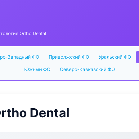
тология Ortho Dental
ро-Западный ФО
Приволжский ФО
Уральский ФО
Южный ФО
Северо-Кавказский ФО
rtho Dental