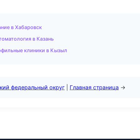
ание в Хабаровск
томатология в Казань
рофильные клиники в Кызыл
ский федеральный округ
|
Главная страница
→