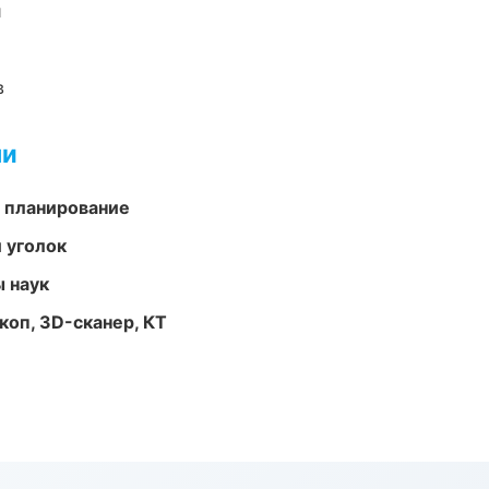
и
в
ми
 планирование
 уголок
ы наук
оп, 3D-сканер, КТ