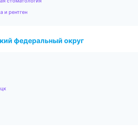
кая стоматология
а и рентген
ский федеральный округ
ецк