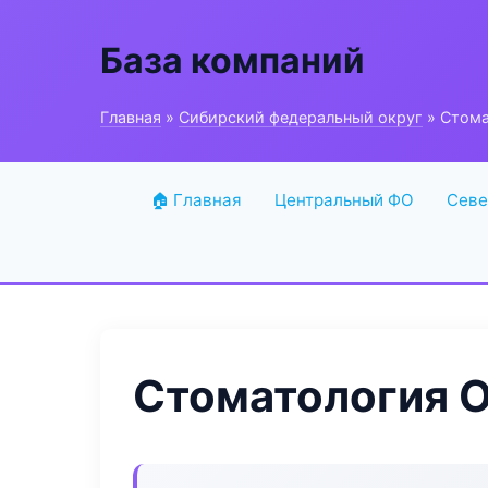
База компаний
Главная
»
Сибирский федеральный округ
» Стома
🏠 Главная
Центральный ФО
Севе
Стоматология O